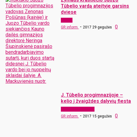
Tūbelio vardą ateityje garsins
dviese
Langas
-
0
GR inform.
2017 29 gegužės
J. Tūbelio progimnazijoje –
kelio į žvaigždes dalyvių fiesta
Bendruomenių vartai
-
0
GR inform.
2017 15 gegužės