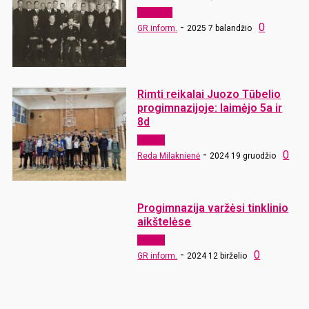
Aktualijos
-
0
GR inform.
2025 7 balandžio
Rimti reikalai Juozo Tūbelio
progimnazijoje: laimėjo 5a ir
8d
Sportas
-
0
Reda Milaknienė
2024 19 gruodžio
Progimnazija varžėsi tinklinio
aikštelėse
Sportas
-
0
GR inform.
2024 12 birželio