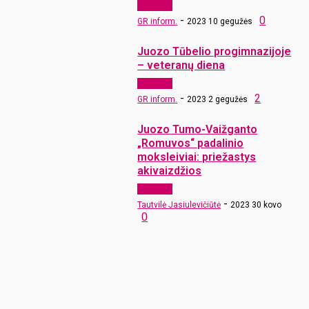
Aktualijos
-
0
GR inform.
2023 10 gegužės
Juozo Tūbelio progimnazijoje
– veteranų diena
Aktualijos
-
2
GR inform.
2023 2 gegužės
Juozo Tumo-Vaižganto
„Romuvos“ padalinio
moksleiviai: priežastys
akivaizdžios
Aktualijos
-
Tautvilė Jasiulevičiūtė
2023 30 kovo
0