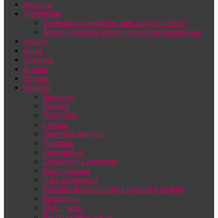
Akcentai
Jūsų el. pašto adresas
Projektiniai
Gyvenimas paraštėse: tapk pokyčio dalimi
Atvėrus Rokiškio krašto muliavotas lunginyčias
Valdžia
Žemė
Sveikata
X-zona
Sportas
Daugiau
Renginiai
Verslas
(Sub)tyliai
Langas
Jaunimas jaunimui
Turizmas
Laisvalaikis
Žurnalistinis Archyvas
Video galerija
Toks gyvenimas
Rokiškio krašto kultūros pažinties ženklai
Sugrįžimai
Mes – jėga!
Bendruomenių vartai