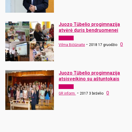
Juozo Tūbelio progimnazija
atvėrė duris bendruomenei
Aktualijos
-
0
Vilma Bičiūnaitė
2018 17 gruodžio
Juozo Tūbelio progimnazija
atsisveikino su aštuntokais
Aktualijos
-
0
GR inform.
2017 3 birželio