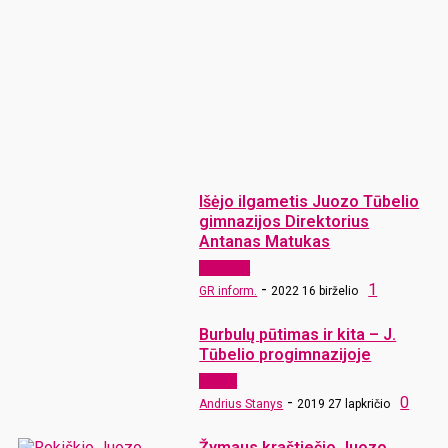
Išėjo ilgametis Juozo Tūbelio
gimnazijos Direktorius
Antanas Matukas
Aktualijos
-
1
GR inform.
2022 16 birželio
Burbulų pūtimas ir kita – J.
Tūbelio progimnazijoje
Langas
-
0
Andrius Stanys
2019 27 lapkričio
Žymaus kraštiečio Juozo