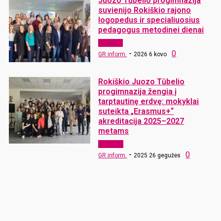
Juozo Tūbelio progimnazija
suvienijo Rokiškio rajono
logopedus ir specialiuosius
pedagogus metodinei dienai
Renginiai
-
0
GR inform.
2026 6 kovo
Rokiškio Juozo Tūbelio
progimnazija žengia į
tarptautinę erdvę: mokyklai
suteikta „Erasmus+“
akreditacija 2025–2027
metams
Aktualijos
-
0
GR inform.
2025 26 gegužės