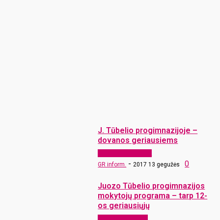
J. Tūbelio progimnazijoje –
dovanos geriausiems
Bendruomenių vartai
-
0
GR inform.
2017 13 gegužės
Juozo Tūbelio progimnazijos
mokytojų programa – tarp 12-
os geriausiųjų
Laikraščio archyvas