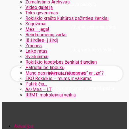
Žurnalistinis Archyvas
Užregistruokite savo paskyrą
Video galerija
Toks gyvenimas
Rokiškio krašto kultūros pažinties ženklai
Sugrįžimai
Jūsų el. pašto adresas
Mes – jėga!
Bendruomenių vartai
Iš širdies- į širdį
Žmonės
Jūsų vartotojo vardas
Laiko ratas
Sveikinimai
Rokiškio tapatybės ženklai šiandien
Patriotai be lipdukų
Mano pasirinkimai: „fake news“ ar „zn“?
EKO Rokiškis – mums ir vaikams
Patirk čia…
Jūsų slaptažodis bus atsiųstas Jums el. paštu
Aš/Mes – LT
RRMT: moksleiviai veikia
Atstatykite savo slaptažodį
Aktualijos