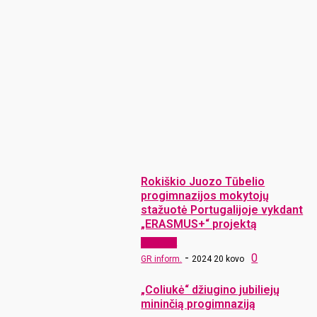
Rokiškio Juozo Tūbelio
progimnazijos mokytojų
stažuotė Portugalijoje vykdant
„ERASMUS+“ projektą
Aktualijos
-
0
GR inform.
2024 20 kovo
„Coliukė“ džiugino jubiliejų
mininčią progimnaziją