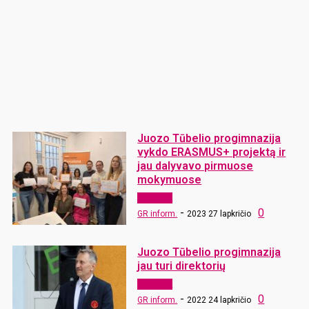
Juozo Tūbelio progimnazija
vykdo ERASMUS+ projektą ir
jau dalyvavo pirmuose
mokymuose
Aktualijos
-
0
GR inform.
2023 27 lapkričio
Juozo Tūbelio progimnazija
jau turi direktorių
Aktualijos
-
0
GR inform.
2022 24 lapkričio