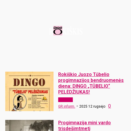
Rokiškio Juozo Tūbelio
progimnazijos bendruomenės
diena: DINGO „TŪBELIO“
PELĖDŽIUKAS!
Renginiai
-
0
GR inform.
2025 12 rugsėjo
Progimnazija mini vardo
trisdešimtmetį