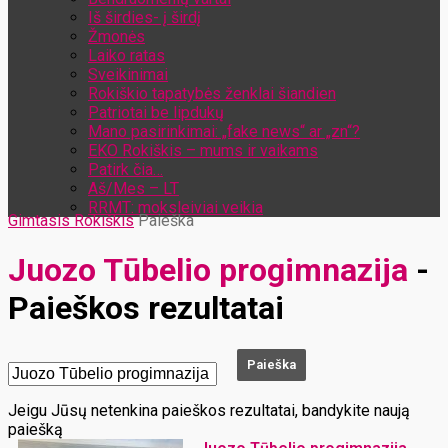
Iš širdies- į širdį
Žmonės
Laiko ratas
Sveikinimai
Rokiškio tapatybės ženklai šiandien
Patriotai be lipdukų
Mano pasirinkimai: „fake news“ ar „zn“?
EKO Rokiškis – mums ir vaikams
Patirk čia…
Aš/Mes – LT
RRMT: moksleiviai veikia
Gimtasis Rokiškis
Paieška
Juozo Tūbelio progimnazija
-
Paieškos rezultatai
Jeigu Jūsų netenkina paieškos rezultatai, bandykite naują
paiešką