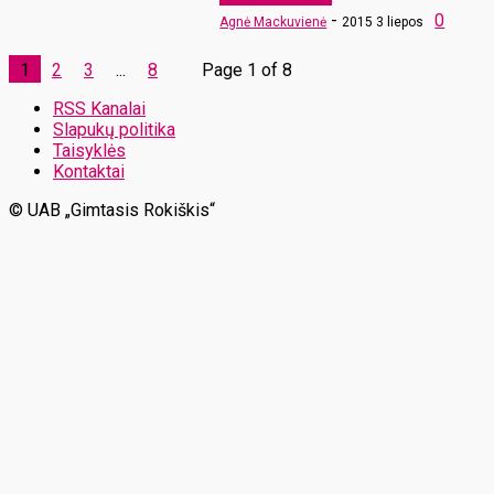
-
0
Agnė Mackuvienė
2015 3 liepos
1
2
3
...
8
Page 1 of 8
RSS Kanalai
Slapukų politika
Taisyklės
Kontaktai
© UAB „Gimtasis Rokiškis“