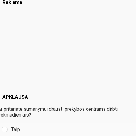
Reklama
APKLAUSA
Ar pritariate sumanymui drausti prekybos centrams dirbti
sekmadieniais?
Taip