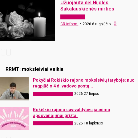
Užuojauta dėl Nijolės
Sakalauskienės mirties
Atsisveikiname
-
0
GR inform.
2026 6 rugpjūčio
RRMT: moksleiviai veikia
Pokyčiai Rokiškio rajono moksleivių taryboje: nuo
rugpjūčio 4 d. vadovo postą...
2026 27 liepos
RRMT: moksleiviai veikia
Rokiškio rajono savivaldybės jaunimo
apdovanojimai grįžta!
2025 18 lapkričio
RRMT: moksleiviai veikia