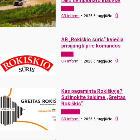
ralio čempionato klasėse
Sportas
-
0
GR inform.
2026 6 rugpjūčio
AB „Rokiškio sūris“ kviečia
prisijungti prie komandos
Verslas
-
0
GR inform.
2026 6 rugpjūčio
Kas pagaminta Rokiškyje?
Sužinokite žaidime „Greitas
Rokiškis“
Laisvalaikis
-
0
GR inform.
2026 6 rugpjūčio