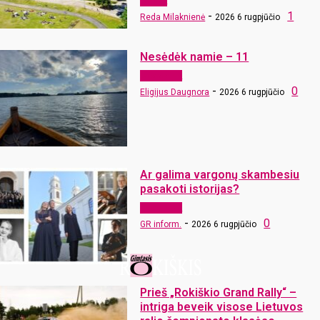
Langas
-
1
Reda Milaknienė
2026 6 rugpjūčio
Nesėdėk namie – 11
Laisvalaikis
-
0
Eligijus Daugnora
2026 6 rugpjūčio
Ar galima vargonų skambesiu
pasakoti istorijas?
Laisvalaikis
-
0
GR inform.
2026 6 rugpjūčio
Prieš „Rokiškio Grand Rally“ –
intriga beveik visose Lietuvos