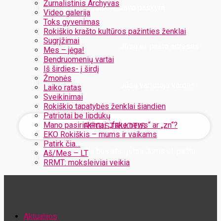
Žurnalistinis Archyvas
Užregistruokite savo paskyrą
Video galerija
Toks gyvenimas
Rokiškio krašto kultūros pažinties ženklai
Sugrįžimai
Jūsų el. pašto adresas
Mes – jėga!
Bendruomenių vartai
Iš širdies- į širdį
Žmonės
Jūsų vartotojo vardas
Laiko ratas
Sveikinimai
Rokiškio tapatybės ženklai šiandien
Patriotai be lipdukų
Mano pasirinkimai: „fake news“ ar „zn“?
EKO Rokiškis – mums ir vaikams
Patirk čia…
Jūsų slaptažodis bus atsiųstas Jums el. paštu
Aš/Mes – LT
RRMT: moksleiviai veikia
Atstatykite savo slaptažodį
Aktualijos