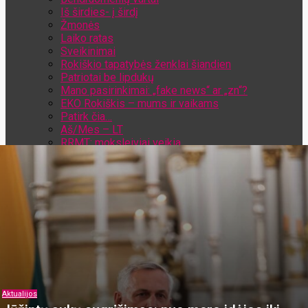
Iš širdies- į širdį
Žmonės
Laiko ratas
Sveikinimai
Rokiškio tapatybės ženklai šiandien
Patriotai be lipdukų
Mano pasirinkimai: „fake news“ ar „zn“?
EKO Rokiškis – mums ir vaikams
Patirk čia…
Aš/Mes – LT
RRMT: moksleiviai veikia
Aktualijos