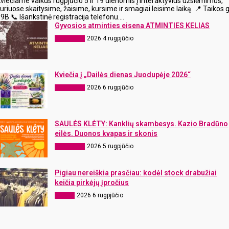
viečiame vaikus rugpjūčio 5 ir 19 dienomis į interaktyvius užsiėmimus,
uriuose skaitysime, žaisime, kursime ir smagiai leisime laiką. 📍 Taikos g
9B 📞 Išankstinė registracija telefonu....
Gyvosios atminties eisena ATMINTIES KELIAS
2026 4 rugpjūčio
Laisvalaikis
Kviečia į „Dailės dienas Juodupėje 2026“
2026 6 rugpjūčio
Laisvalaikis
SAULĖS KLĖTY: Kanklių skambesys. Kazio Bradūno
eilės. Duonos kvapas ir skonis
2026 5 rugpjūčio
Laisvalaikis
Pigiau nereiškia prasčiau: kodėl stock drabužiai
keičia pirkėjų įpročius
2026 6 rugpjūčio
Verslas