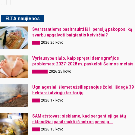
ELTA naujienos
Svarstantiems pasitraukti iš II pensijų pakopos: ką
svarbu apgalvoti baigiantis ketvirčiui?
2026 26 kovo
ELTA
Vyriausybė siūlo, kaip spręsti demografijos
problemas: 2027-2028 m. paskelbti Šeimos metais
2026 25 kovo
Aktualijos
Ugniagesiai: šiemet užsiliepsnojus žolei, išdegė 39
hektarai atvirųjų teritorijų
2026 17 kovo
ELTA
SAM atstovas: siekiame, kad sergantieji galėtų
sklandžiai pasitraukti iš antros pensijų...
2026 13 kovo
ELTA