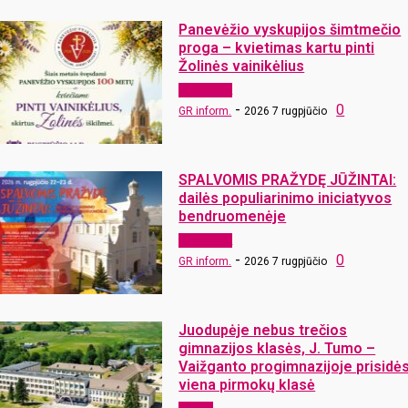
Panevėžio vyskupijos šimtmečio
proga – kvietimas kartu pinti
Žolinės vainikėlius
Laisvalaikis
-
0
GR inform.
2026 7 rugpjūčio
SPALVOMIS PRAŽYDĘ JŪŽINTAI:
dailės populiarinimo iniciatyvos
bendruomenėje
Laisvalaikis
-
0
GR inform.
2026 7 rugpjūčio
Juodupėje nebus trečios
gimnazijos klasės, J. Tumo –
Vaižganto progimnazijoje prisidė
viena pirmokų klasė