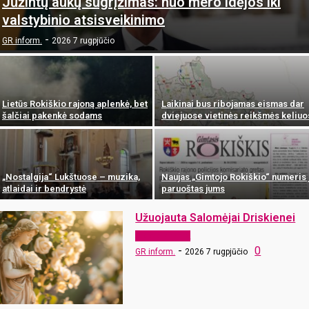
Jūžintų aukų sugrįžimas: nuo mero idėjos iki
valstybinio atsisveikinimo
-
GR inform.
2026 7 rugpjūčio
Lietūs Rokiškio rajoną aplenkė, bet
Laikinai bus ribojamas eismas dar
šalčiai pakenkė sodams
dviejuose vietinės reikšmės keliu
„Nostalgija“ Lukštuose – muzika,
Naujas „Gimtojo Rokiškio“ numeris 
atlaidai ir bendrystė
paruoštas jums
Užuojauta Salomėjai Driskienei
Atsisveikiname
-
0
GR inform.
2026 7 rugpjūčio