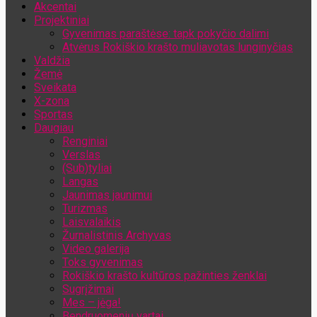
Akcentai
Jūsų el. pašto adresas
Projektiniai
Gyvenimas paraštėse: tapk pokyčio dalimi
Atvėrus Rokiškio krašto muliavotas lunginyčias
Valdžia
Žemė
Sveikata
X-zona
Sportas
Daugiau
Renginiai
Verslas
(Sub)tyliai
Langas
Jaunimas jaunimui
Turizmas
Laisvalaikis
Žurnalistinis Archyvas
Video galerija
Toks gyvenimas
Rokiškio krašto kultūros pažinties ženklai
Sugrįžimai
Mes – jėga!
Bendruomenių vartai