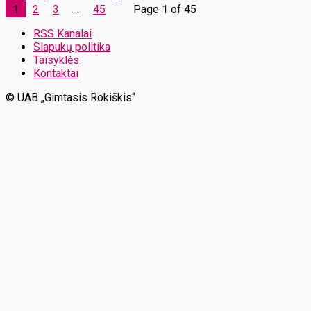
1
2
3
...
45
Page 1 of 45
RSS Kanalai
Slapukų politika
Taisyklės
Kontaktai
© UAB „Gimtasis Rokiškis“