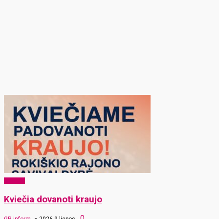
Sveikata
Kviečia dovanoti kraujo
-
0