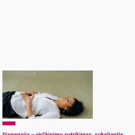
Sveikata
Dispepsija – virškinimo sutrikimas, sukeliantis