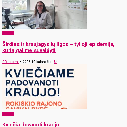
Sveikata
Širdies ir kraujagyslių ligos – tylioji epidemija,
kurią galime suvaldyti
-
0
GR inform.
2026 10 balandžio
Sveikata
Kviečia dovanoti kraujo