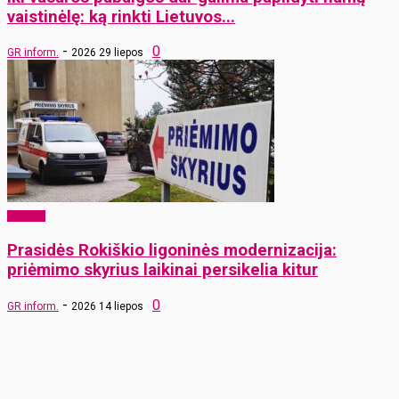
vaistinėlę: ką rinkti Lietuvos...
-
0
GR inform.
2026 29 liepos
Sveikata
Prasidės Rokiškio ligoninės modernizacija:
priėmimo skyrius laikinai persikelia kitur
-
0
GR inform.
2026 14 liepos