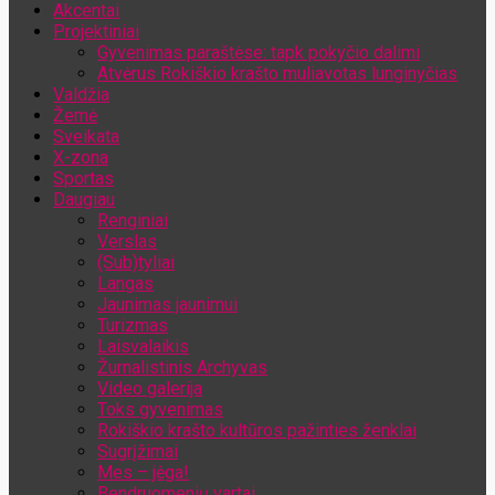
Akcentai
Jūsų el. pašto adresas
Projektiniai
Gyvenimas paraštėse: tapk pokyčio dalimi
Atvėrus Rokiškio krašto muliavotas lunginyčias
Valdžia
Žemė
Sveikata
X-zona
Sportas
Daugiau
Renginiai
Verslas
(Sub)tyliai
Langas
Jaunimas jaunimui
Turizmas
Laisvalaikis
Žurnalistinis Archyvas
Video galerija
Toks gyvenimas
Rokiškio krašto kultūros pažinties ženklai
Sugrįžimai
Mes – jėga!
Bendruomenių vartai