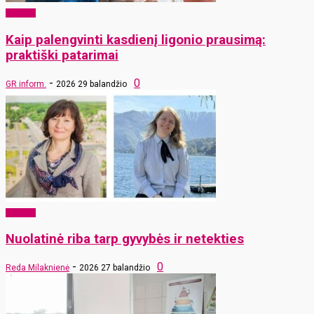
Sveikata
Kaip palengvinti kasdienį ligonio prausimą:
praktiški patarimai
-
0
GR inform.
2026 29 balandžio
Sveikata
Nuolatinė riba tarp gyvybės ir netekties
-
0
Reda Milaknienė
2026 27 balandžio