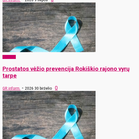
GR inform.
2026 9 liepos
Sveikata
Prostatos vėžio prevencija Rokiškio rajono vyrų
tarpe
-
0
GR inform.
2026 30 birželio