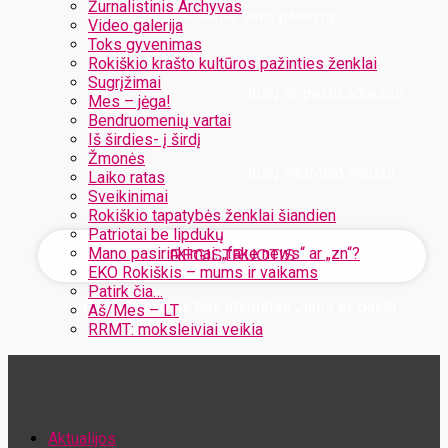
Žurnalistinis Archyvas
Užregistruokite savo paskyrą
Video galerija
Toks gyvenimas
Rokiškio krašto kultūros pažinties ženklai
Sugrįžimai
Jūsų el. pašto adresas
Mes – jėga!
Bendruomenių vartai
Iš širdies- į širdį
Žmonės
Jūsų vartotojo vardas
Laiko ratas
Sveikinimai
Rokiškio tapatybės ženklai šiandien
Patriotai be lipdukų
Mano pasirinkimai: „fake news“ ar „zn“?
EKO Rokiškis – mums ir vaikams
Patirk čia…
Jūsų slaptažodis bus atsiųstas Jums el. paštu
Aš/Mes – LT
RRMT: moksleiviai veikia
Atstatykite savo slaptažodį
Aktualijos