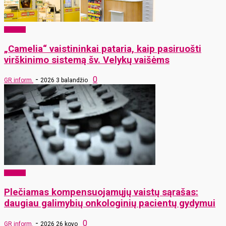
Sveikata
„Camelia“ vaistininkai pataria, kaip pasiruošti
virškinimo sistemą šv. Velykų vaišėms
-
0
GR inform.
2026 3 balandžio
Sveikata
Plečiamas kompensuojamųjų vaistų sąrašas:
daugiau galimybių onkologinių pacientų gydymui
-
0
GR inform.
2026 26 kovo