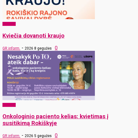
Sveikata
Kviečia dovanoti kraujo
-
0
GR inform.
2026 8 gegužės
Sveikata
Onkologinio paciento kelias: kvietimas į
susitikimą Rokiškyje
-
0
GR inform.
2026 5 gegužės