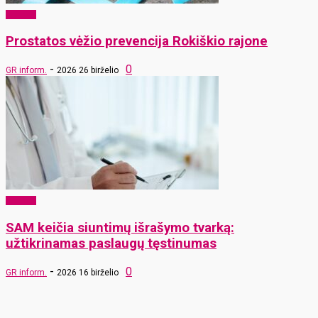
Sveikata
Prostatos vėžio prevencija Rokiškio rajone
-
0
GR inform.
2026 26 birželio
Sveikata
SAM keičia siuntimų išrašymo tvarką:
užtikrinamas paslaugų tęstinumas
-
0
GR inform.
2026 16 birželio