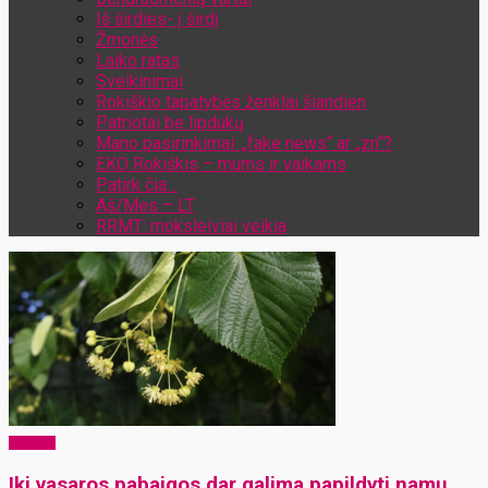
Iš širdies- į širdį
Žmonės
Laiko ratas
Sveikinimai
Rokiškio tapatybės ženklai šiandien
Patriotai be lipdukų
Mano pasirinkimai: „fake news“ ar „zn“?
EKO Rokiškis – mums ir vaikams
Patirk čia…
Aš/Mes – LT
RRMT: moksleiviai veikia
Sveikata
Iki vasaros pabaigos dar galima papildyti namų