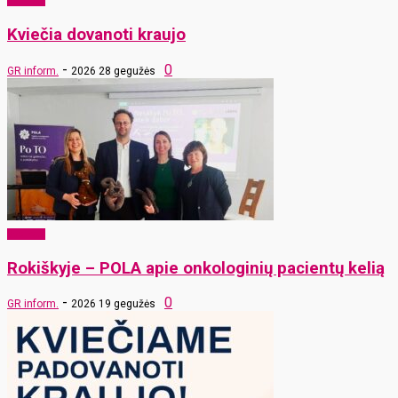
Sveikata
Kviečia dovanoti kraujo
-
0
GR inform.
2026 28 gegužės
Sveikata
Rokiškyje – POLA apie onkologinių pacientų kelią
-
0
GR inform.
2026 19 gegužės