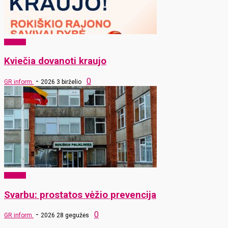
Sveikata
Kviečia dovanoti kraujo
-
0
GR inform.
2026 3 birželio
Sveikata
Svarbu: prostatos vėžio prevencija
-
0
GR inform.
2026 28 gegužės