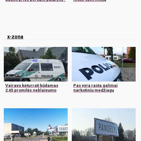
x-zona
Vairavo keturratį būdamas
Pas vyrą rasta galimai
2,65 promilės neblaivumo
narkotinių medžiagų