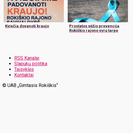
Kviečia dovanoti kraujo
Prostatos vėžio prevencija
Rokiškio rajono vyrų tarpe
RSS Kanalai
Slapukų politika
Taisyklės
Kontaktai
© UAB „Gimtasis Rokiškis“