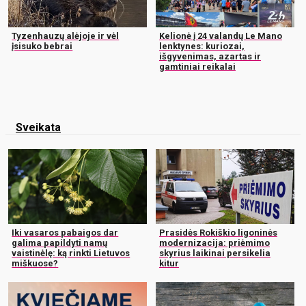
Tyzenhauzų alėjoje ir vėl
Kelionė į 24 valandų Le Mano
įsisuko bebrai
lenktynes: kuriozai,
išgyvenimas, azartas ir
gamtiniai reikalai
Sveikata
Iki vasaros pabaigos dar
Prasidės Rokiškio ligoninės
galima papildyti namų
modernizacija: priėmimo
vaistinėlę: ką rinkti Lietuvos
skyrius laikinai persikelia
miškuose?
kitur