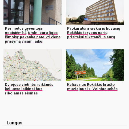
Per metus gyventojai
Prokuratūra siekia iš buvusių
neatsiėmė 4,6 mln. eurų ligos
Rokiškio tarybos narių
išmokų: pakanka pateikti vieną
prisiteisti tūkstančius eurų
prašymą visam laikui
Dviejose vietinės reikšmės
Kelias nuo Rokiškio krašto
keliuose laikinai bus
muziejaus iki Velniaduobės
ribojamas eismas
Langas