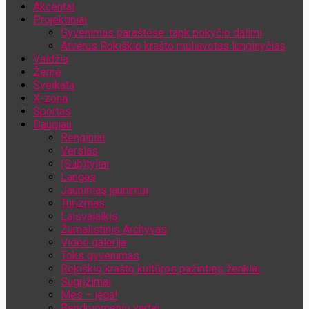
Akcentai
Jūsų el. pašto adresas
Projektiniai
Gyvenimas paraštėse: tapk pokyčio dalimi
Atvėrus Rokiškio krašto muliavotas lunginyčias
Valdžia
Žemė
Sveikata
X-zona
Sportas
Daugiau
Renginiai
Verslas
(Sub)tyliai
Langas
Jaunimas jaunimui
Turizmas
Laisvalaikis
Žurnalistinis Archyvas
Video galerija
Toks gyvenimas
Rokiškio krašto kultūros pažinties ženklai
Sugrįžimai
Mes – jėga!
Bendruomenių vartai