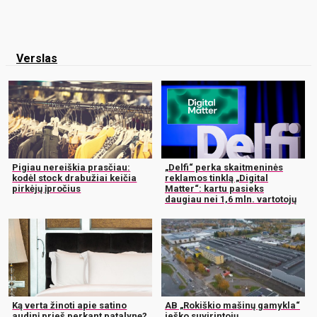
Verslas
Pigiau nereiškia prasčiau:
„Delfi“ perka skaitmeninės
kodėl stock drabužiai keičia
reklamos tinklą „Digital
pirkėjų įpročius
Matter“: kartu pasieks
daugiau nei 1,6 mln. vartotojų
Ką verta žinoti apie satino
AB „Rokiškio mašinų gamykla“
audinį prieš perkant patalynę?
ieško suvirintojų