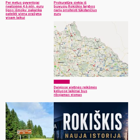
Per metus gyventojai
Prokuratūra siekia iš
neatsiėmė 4,6 mln. eurų
buvusių Rokiškio tarybos
ligos išmokų: pakanka
narių prisiteisti tūkstančius
pateikti vieną prašymą
eurų
visam laikui
Aktualijos
Dviejose vietinės reikšmės
keliuose laikinai bus
ribojamas eismas