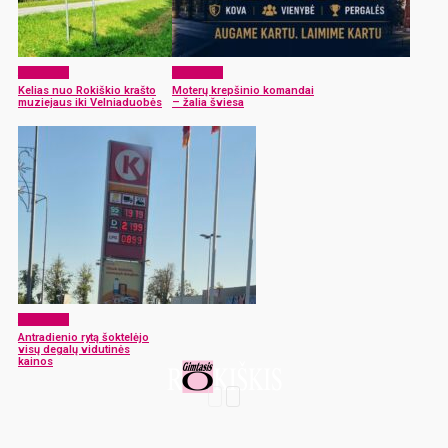
Aktualijos
Aktualijos
Kelias nuo Rokiškio krašto
Moterų krepšinio komandai
muziejaus iki Velniaduobės
– žalia šviesa
Aktualijos
Antradienio rytą šoktelėjo
visų degalų vidutinės
kainos