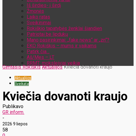
Iš širdies- į širdį
Žmonės
Laiko ratas
Sveikinimai
Rokiškio tapatybės ženklai šiandien
Patriotai be lipdukų
Mano pasirinkimai: „fake news“ ar „zn“?
EKO Rokiškis – mums ir vaikams
Patirk čia…
Aš/Mes – LT
RRMT: moksleiviai veikia
Gimtasis Rokiškis
Aktualijos
Kviečia dovanoti kraujo
Aktualijos
Sveikata
Kviečia dovanoti kraujo
Publikavo
GR inform.
-
2026 9 liepos
58
0