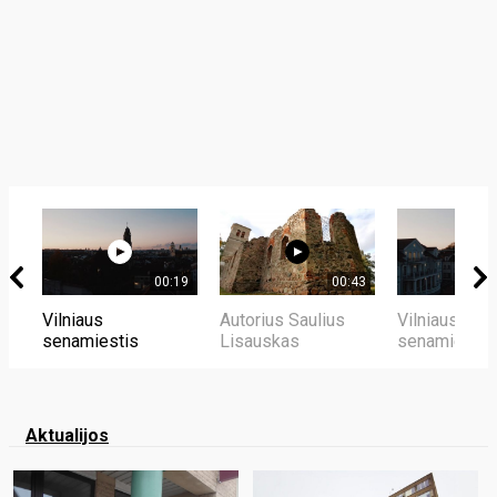
00:19
00:43
Vilniaus
Autorius Saulius
Vilniaus
senamiestis
Lisauskas
senamiestis
Aktualijos