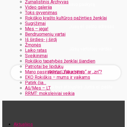
Žurnalistinis Archyvas
Užregistruokite savo paskyrą
Video galerija
Toks gyvenimas
Rokiškio krašto kultūros pažinties ženklai
Sugrįžimai
Jūsų el. pašto adresas
Mes – jėga!
Bendruomenių vartai
Iš širdies- į širdį
Žmonės
Jūsų vartotojo vardas
Laiko ratas
Sveikinimai
Rokiškio tapatybės ženklai šiandien
Patriotai be lipdukų
Mano pasirinkimai: „fake news“ ar „zn“?
EKO Rokiškis – mums ir vaikams
Patirk čia…
Jūsų slaptažodis bus atsiųstas Jums el. paštu
Aš/Mes – LT
RRMT: moksleiviai veikia
Atstatykite savo slaptažodį
Aktualijos