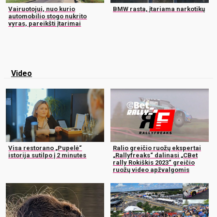
Vairuotojui, nuo kurio
BMW rasta, įtariama narkotikų
automobilio stogo nukrito
vyras, pareikšti įtarimai
Video
Visa restorano „Pupelė“
Ralio greičio ruožų ekspertai
istorija sutilpo į 2 minutes
„Rallyfreaks“ dalinasi „CBet
rally Rokiškis 2023“ greičio
ruožų video apžvalgomis