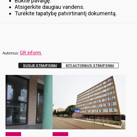
Būkite pavalgę.
Atsigerkite daugiau vandens.
Turėkite tapatybę patvirtinantį dokumentą.
GR inform.
SUSIJĘ STRAIPSNIAI
KITI AUTORIAUS STRAIPSNIAI
Aktualijos
Aktualijos