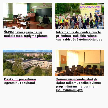
ŠMSM pakoregavo naujų
Informacija dėl centralizuoto
mokslo metų ugdymo planus
priėmimo į Rokiškio rajono
savivaldybės švietimo įstaigas
Paskelbti paskutiniai
Seimas nusprendė išlaikyti
egzaminų rezultatai
dabar taikomus reikalavimus
pagrindiniam ir viduriniam
išsilavinimui įgyti