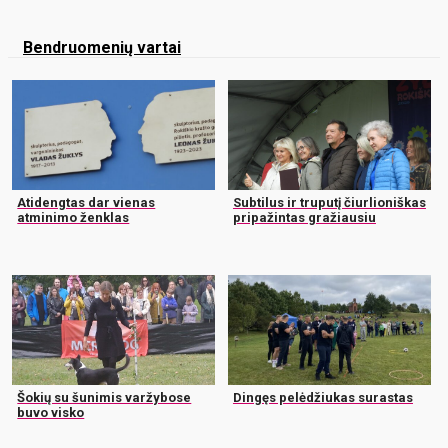
Bendruomenių vartai
Atidengtas dar vienas
Subtilus ir truputį čiurlioniškas
atminimo ženklas
pripažintas gražiausiu
Šokių su šunimis varžybose
Dingęs pelėdžiukas surastas
buvo visko