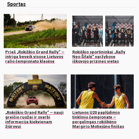
Sportas
Prieš „Rokiškio Grand Rally“ –
Rokiškio sportininkai „Rally
intriga beveik visose Lietuvos
Neo Šilalė“ varžybose
ralio čempionato klasėse
iškovojo prizines vietas
„Rokiškio Grand Rally“ – nauji
Lietuvos U20 paplūdimio
greičio ruožai ir svarbi
tinklinio čempionate –
informacija kiekvienam
pergalingas rokiškėno
žiūrovui
Margirio Motiejūno finišas