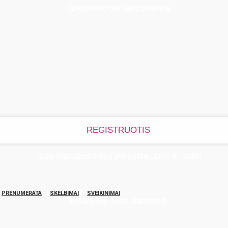
Užregistruokite savo paskyrą
Jūsų slaptažodis bus atsiųstas Jums el. paštu
PRENUMERATA
SKELBIMAI
SVEIKINIMAI
Atstatykite savo slaptažodį