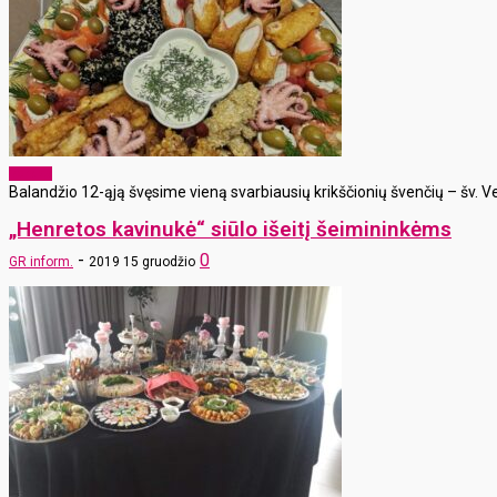
Verslas
Balandžio 12-ąją švęsime vieną svarbiausių krikščionių švenčių – šv. Vel
„Henretos kavinukė“ siūlo išeitį šeimininkėms
-
0
GR inform.
2019 15 gruodžio