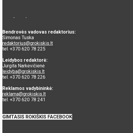
Bendrovės vadovas redaktorius:
Simonas Tuska
redaktorius@grokiskis.lt
tel. +370 620 78 225
Leidybos redaktorė:
Jurgita Narkevičienė
leidyba@grokiskis.lt
tel. +370 620 78 226
Reklamos vadybininkė:
reklama@grokiskis.lt
tel. +370 620 78 241
GIMTASIS ROKIŠKIS FACEBOOK