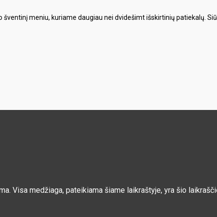
šventinį meniu, kuriame daugiau nei dvidešimt išskirtinių patiekalų. Siūlo
ama. Visa medžiaga, pateikiama šiame laikraštyje, yra šio laikra