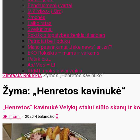
Bendruomenių vartai
Iš širdies- į širdį
Žmonės
Laiko ratas
Sveikinimai
Rokiškio tapatybės ženklai šiandien
Patriotai be lipdukų
Mano pasirinkimai: „fake news“ ar „zn“?
EKO Rokiškis – mums ir vaikams
Patirk čia…
Aš/Mes – LT
RRMT: moksleiviai veikia
Gimtasis Rokiškis
Žymos
„Henretos kavinukė“
Žyma: „Henretos kavinukė“
„Henretos“ kavinukė Velykų stalui siūlo skanų ir k
-
0
GR inform.
2020 4 balandžio