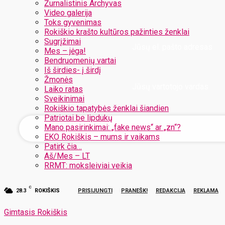
Žurnalistinis Archyvas
Video galerija
Toks gyvenimas
Rokiškio krašto kultūros pažinties ženklai
Sugrįžimai
Jūsų el. pašto adresas
Mes – jėga!
Bendruomenių vartai
Iš širdies- į širdį
Žmonės
Jūsų vartotojo vardas
Laiko ratas
Sveikinimai
Rokiškio tapatybės ženklai šiandien
Patriotai be lipdukų
Mano pasirinkimai: „fake news“ ar „zn“?
EKO Rokiškis – mums ir vaikams
Patirk čia…
Aš/Mes – LT
RRMT: moksleiviai veikia
C
28.3
ROKIŠKIS
PRISIJUNGTI
PRANEŠK!
REDAKCIJA
REKLAMA
Gimtasis Rokiškis