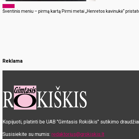
Verslas
Šventinis meniu – pirmą kartą Pirmi metai „Henretos kavinukė“ pristato 
Reklama
Kopijuoti, platinti be UAB "Gimtasis Rokiškis" sutikimo draudži
Susisiekite su mumis:
redaktorius@grokiskis.lt