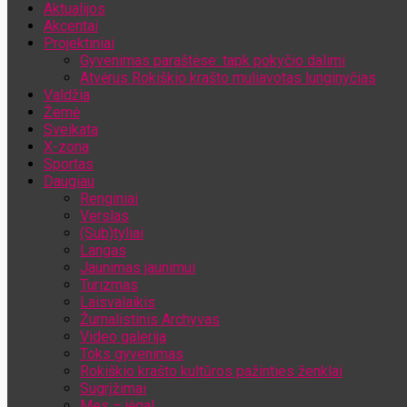
Aktualijos
Jūsų el. pašto adresas
Akcentai
Projektiniai
Gyvenimas paraštėse: tapk pokyčio dalimi
Atvėrus Rokiškio krašto muliavotas lunginyčias
Valdžia
Žemė
Sveikata
X-zona
Sportas
Daugiau
Renginiai
Verslas
(Sub)tyliai
Langas
Jaunimas jaunimui
Turizmas
Laisvalaikis
Žurnalistinis Archyvas
Video galerija
Toks gyvenimas
Rokiškio krašto kultūros pažinties ženklai
Sugrįžimai
Mes – jėga!