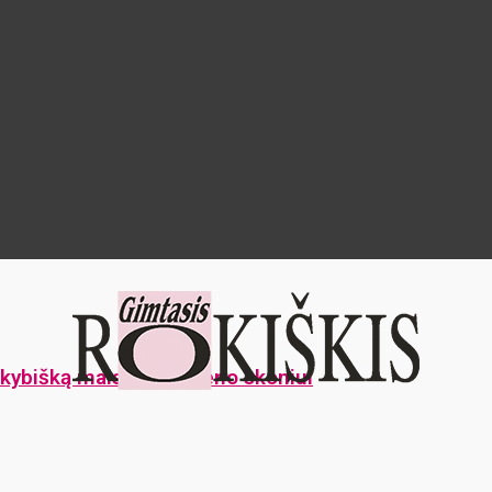
okybišką maistą kiekvieno skoniui