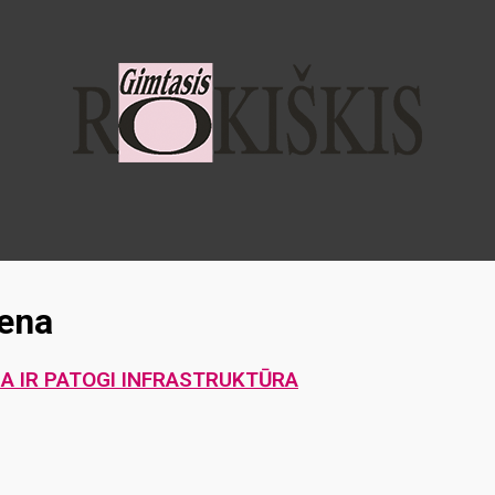
rena
A IR PATOGI INFRASTRUKTŪRA