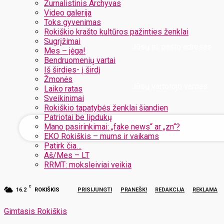
Žurnalistinis Archyvas
Video galerija
Toks gyvenimas
Rokiškio krašto kultūros pažinties ženklai
Sugrįžimai
Jūsų el. pašto adresas
Mes – jėga!
Bendruomenių vartai
Iš širdies- į širdį
Žmonės
Jūsų vartotojo vardas
Laiko ratas
Sveikinimai
Rokiškio tapatybės ženklai šiandien
Patriotai be lipdukų
Mano pasirinkimai: „fake news“ ar „zn“?
EKO Rokiškis – mums ir vaikams
Patirk čia…
Aš/Mes – LT
RRMT: moksleiviai veikia
C
16.2
ROKIŠKIS
PRISIJUNGTI
PRANEŠK!
REDAKCIJA
REKLAMA
Gimtasis Rokiškis