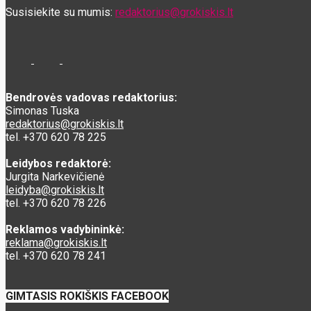
Susisiekite su mumis:
redaktorius@grokiskis.lt
Bendrovės vadovas redaktorius:
Simonas Tuska
redaktorius@grokiskis.lt
tel. +370 620 78 225
Leidybos redaktorė:
Jurgita Narkevičienė
leidyba@grokiskis.lt
tel. +370 620 78 226
Reklamos vadybininkė:
reklama@grokiskis.lt
tel. +370 620 78 241
GIMTASIS ROKIŠKIS FACEBOOK