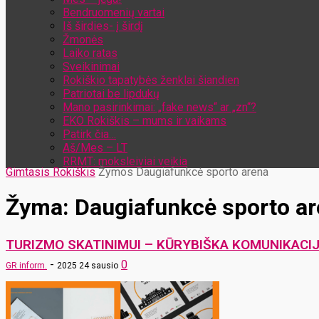
Bendruomenių vartai
Iš širdies- į širdį
Žmonės
Laiko ratas
Sveikinimai
Rokiškio tapatybės ženklai šiandien
Patriotai be lipdukų
Mano pasirinkimai: „fake news“ ar „zn“?
EKO Rokiškis – mums ir vaikams
Patirk čia…
Aš/Mes – LT
RRMT: moksleiviai veikia
Gimtasis Rokiškis
Žymos
Daugiafunkcė sporto arena
Žyma: Daugiafunkcė sporto a
TURIZMO SKATINIMUI – KŪRYBIŠKA KOMUNIKACIJ
-
0
GR inform.
2025 24 sausio