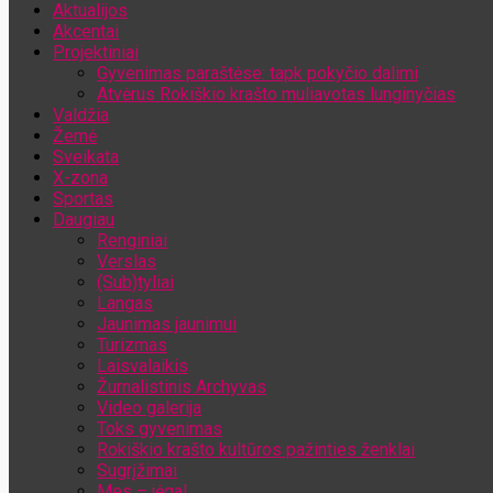
Aktualijos
Jūsų el. pašto adresas
Akcentai
Projektiniai
Gyvenimas paraštėse: tapk pokyčio dalimi
Atvėrus Rokiškio krašto muliavotas lunginyčias
Valdžia
Žemė
Sveikata
X-zona
Sportas
Daugiau
Renginiai
Verslas
(Sub)tyliai
Langas
Jaunimas jaunimui
Turizmas
Laisvalaikis
Žurnalistinis Archyvas
Video galerija
Toks gyvenimas
Rokiškio krašto kultūros pažinties ženklai
Sugrįžimai
Mes – jėga!