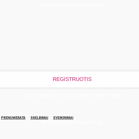
Užregistruokite savo paskyrą
Jūsų slaptažodis bus atsiųstas Jums el. paštu
PRENUMERATA
SKELBIMAI
SVEIKINIMAI
Atstatykite savo slaptažodį