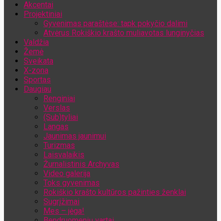
Akcentai
Jūsų el. pašto adresas
Projektiniai
Gyvenimas paraštėse: tapk pokyčio dalimi
Atvėrus Rokiškio krašto muliavotas lunginyčias
Valdžia
Žemė
Sveikata
X-zona
Sportas
Daugiau
Renginiai
Verslas
(Sub)tyliai
Langas
Jaunimas jaunimui
Turizmas
Laisvalaikis
Žurnalistinis Archyvas
Video galerija
Toks gyvenimas
Rokiškio krašto kultūros pažinties ženklai
Sugrįžimai
Mes – jėga!
Bendruomenių vartai