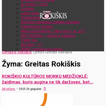
Iš širdies- į širdį
Žmonės
Laiko ratas
Sveikinimai
Rokiškio tapatybės ženklai šiandien
Patriotai be lipdukų
Mano pasirinkimai: „fake news“ ar „zn“?
EKO Rokiškis – mums ir vaikams
Patirk čia…
Aš/Mes – LT
RRMT: moksleiviai veikia
Gimtasis Rokiškis
Žymos
Greitas Rokiškis
Žyma: Greitas Rokiškis
ROKIŠKIO KULTŪROS MORKŲ MEDŽIOKLĖ:
žaidimas, kuris augina ne tik daržoves, bet...
-
0
GR inform.
2025 26 gegužės