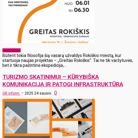
Laisvalaikis
Būtent tokia filosofija šią vasarą užvaldys Rokiškio miestą, kur
startuoja naujas projektas – „Greitas Rokiškis“. Tai ne tik varžytuvės,
bet ir tikra pažintinė ekspedicija,...
TURIZMO SKATINIMUI – KŪRYBIŠKA
KOMUNIKACIJA IR PATOGI INFRASTRUKTŪRA
-
0
GR inform.
2025 24 sausio