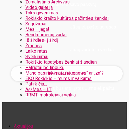
Žurnalistinis Archyvas
Užregistruokite savo paskyrą
Video galerija
Toks gyvenimas
Rokiškio krašto kultūros pažinties ženklai
Sugrįžimai
Jūsų el. pašto adresas
Mes – jėga!
Bendruomenių vartai
Iš širdies- į širdį
Žmonės
Jūsų vartotojo vardas
Laiko ratas
Sveikinimai
Rokiškio tapatybės ženklai šiandien
Patriotai be lipdukų
Mano pasirinkimai: „fake news“ ar „zn“?
EKO Rokiškis – mums ir vaikams
Patirk čia…
Jūsų slaptažodis bus atsiųstas Jums el. paštu
Aš/Mes – LT
RRMT: moksleiviai veikia
Atstatykite savo slaptažodį
Aktualijos