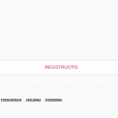
Užregistruokite savo paskyrą
Jūsų slaptažodis bus atsiųstas Jums el. paštu
PRENUMERATA
SKELBIMAI
SVEIKINIMAI
Atstatykite savo slaptažodį