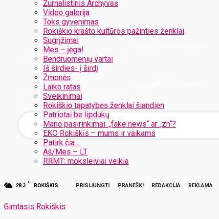
Žurnalistinis Archyvas
Video galerija
Toks gyvenimas
Rokiškio krašto kultūros pažinties ženklai
Sugrįžimai
Jūsų el. pašto adresas
Mes – jėga!
Bendruomenių vartai
Iš širdies- į širdį
Žmonės
Jūsų vartotojo vardas
Laiko ratas
Sveikinimai
Rokiškio tapatybės ženklai šiandien
Patriotai be lipdukų
Mano pasirinkimai: „fake news“ ar „zn“?
EKO Rokiškis – mums ir vaikams
Patirk čia…
Aš/Mes – LT
RRMT: moksleiviai veikia
C
28.3
ROKIŠKIS
PRISIJUNGTI
PRANEŠK!
REDAKCIJA
REKLAMA
Gimtasis Rokiškis