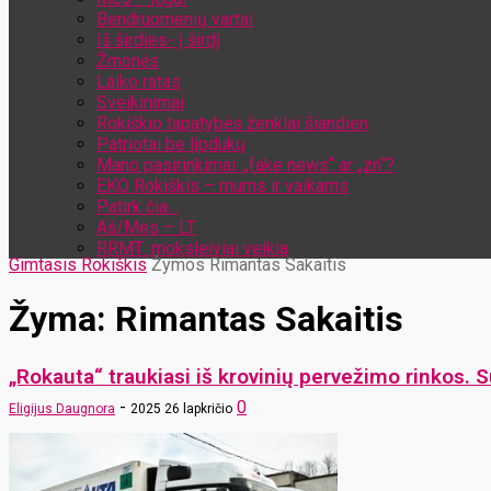
Bendruomenių vartai
Iš širdies- į širdį
Žmonės
Laiko ratas
Sveikinimai
Rokiškio tapatybės ženklai šiandien
Patriotai be lipdukų
Mano pasirinkimai: „fake news“ ar „zn“?
EKO Rokiškis – mums ir vaikams
Patirk čia…
Aš/Mes – LT
RRMT: moksleiviai veikia
Gimtasis Rokiškis
Žymos
Rimantas Sakaitis
Žyma: Rimantas Sakaitis
„Rokauta“ traukiasi iš krovinių pervežimo rinkos. Su 
-
0
Eligijus Daugnora
2025 26 lapkričio