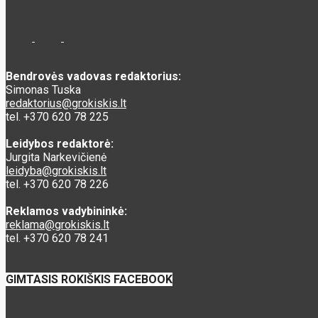
Bendrovės vadovas redaktorius:
Simonas Tuska
redaktorius@grokiskis.lt
tel. +370 620 78 225
Leidybos redaktorė:
Jurgita Narkevičienė
leidyba@grokiskis.lt
tel. +370 620 78 226
Reklamos vadybininkė:
reklama@grokiskis.lt
tel. +370 620 78 241
GIMTASIS ROKIŠKIS FACEBOOK