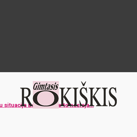
situacija Baltarusijoje to nesieja...