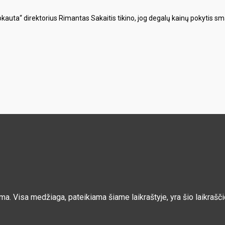
kauta“ direktorius Rimantas Sakaitis tikino, jog degalų kainų pokytis sma
ama. Visa medžiaga, pateikiama šiame laikraštyje, yra šio laikra