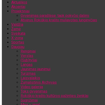
Aktualijos
Jūsų el. pašto adresas
Akcentai
Projektiniai
Gyvenimas paraštėse: tapk pokyčio dalimi
Atvėrus Rokiškio krašto muliavotas lunginyčias
Valdžia
Žemė
Sveikata
X-zona
Sportas
Daugiau
Renginiai
Verslas
(Sub)tyliai
Langas
Jaunimas jaunimui
Turizmas
Laisvalaikis
Žurnalistinis Archyvas
Video galerija
Toks gyvenimas
Rokiškio krašto kultūros pažinties ženklai
Sugrįžimai
Mes – jėga!