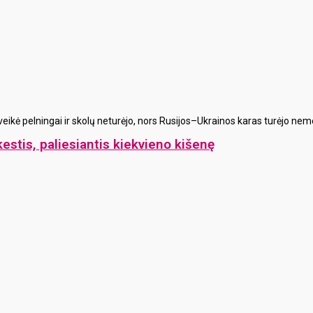
veikė pelningai ir skolų neturėjo, nors Rusijos–Ukrainos karas turėjo ne
stis, paliesiantis kiekvieno kišenę