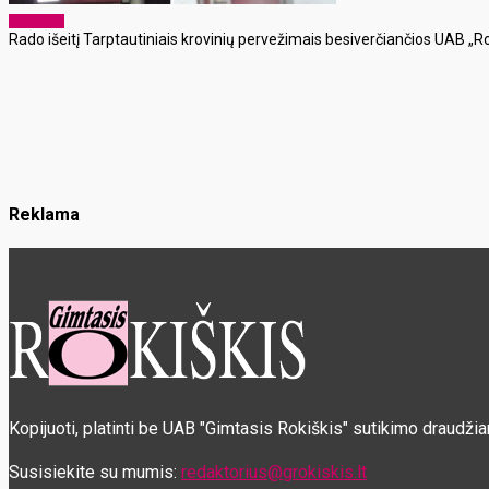
Aktualijos
Rado išeitį Tarptautiniais krovinių pervežimais besiverčiančios UAB „Ro
Reklama
Kopijuoti, platinti be UAB "Gimtasis Rokiškis" sutikimo draudži
Susisiekite su mumis:
redaktorius@grokiskis.lt