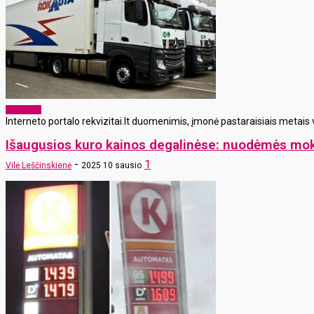
Aktualijos
Interneto portalo rekvizitai.lt duomenimis, įmonė pastaraisiais metais 
Išaugusios kuro kainos degalinėse: nuodėmės moke
-
1
Vilė Leščinskienė
2025 10 sausio