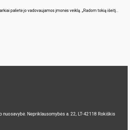
rkiai palietė jo vadovaujamos įmonės veiklą. „Radom tokią išeitį...
ščio nuosavybė. Nepriklausomybės a. 22, LT-42118 Rokiškis