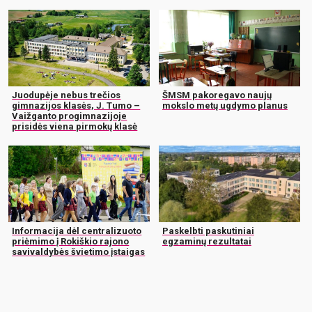
Juodupėje nebus trečios
ŠMSM pakoregavo naujų
gimnazijos klasės, J. Tumo –
mokslo metų ugdymo planus
Vaižganto progimnazijoje
prisidės viena pirmokų klasė
Informacija dėl centralizuoto
Paskelbti paskutiniai
priėmimo į Rokiškio rajono
egzaminų rezultatai
savivaldybės švietimo įstaigas