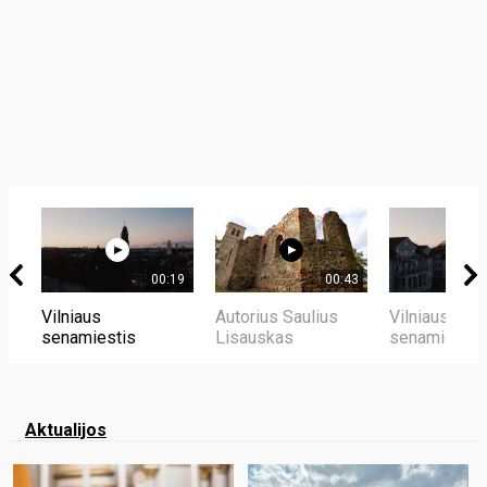
00:19
00:43
Vilniaus
Autorius Saulius
Vilniaus
senamiestis
Lisauskas
senamiestis
Aktualijos