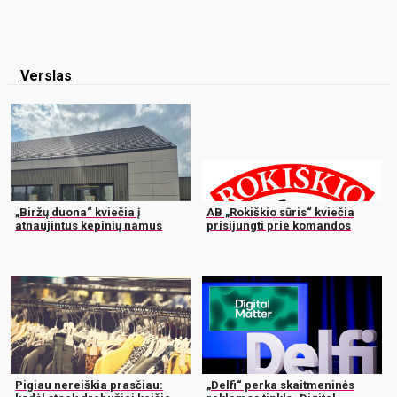
Verslas
„Biržų duona“ kviečia į
AB „Rokiškio sūris“ kviečia
atnaujintus kepinių namus
prisijungti prie komandos
Pigiau nereiškia prasčiau:
„Delfi“ perka skaitmeninės