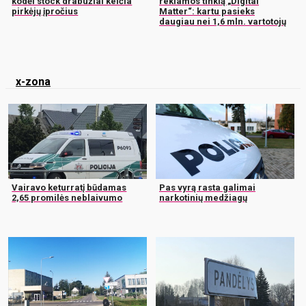
kodėl stock drabužiai keičia
reklamos tinklą „Digital
pirkėjų įpročius
Matter“: kartu pasieks
daugiau nei 1,6 mln. vartotojų
x-zona
Vairavo keturratį būdamas
Pas vyrą rasta galimai
2,65 promilės neblaivumo
narkotinių medžiagų