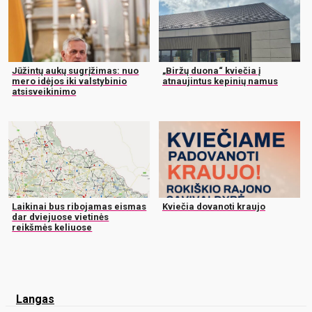
Jūžintų aukų sugrįžimas: nuo
„Biržų duona“ kviečia į
mero idėjos iki valstybinio
atnaujintus kepinių namus
atsisveikinimo
Laikinai bus ribojamas eismas
Kviečia dovanoti kraujo
dar dviejuose vietinės
reikšmės keliuose
Langas