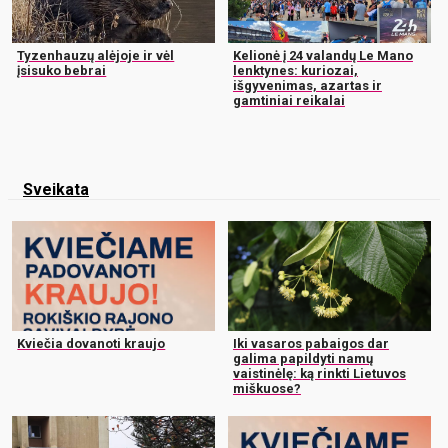
Tyzenhauzų alėjoje ir vėl
Kelionė į 24 valandų Le Mano
įsisuko bebrai
lenktynes: kuriozai,
išgyvenimas, azartas ir
gamtiniai reikalai
Sveikata
Kviečia dovanoti kraujo
Iki vasaros pabaigos dar
galima papildyti namų
vaistinėlę: ką rinkti Lietuvos
miškuose?