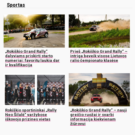
Sportas
„Rokiškio Grand Rally“
Prieš „Rokiškio Grand Rally“ –
dalyviams priskirti starto
intriga beveik visose Lietuvos
numeriai: favoritų laukia dar
ralio čempionato klasėse
ir kvalifikacija
Rokiškio sportininkai „Rally
„Rokiškio Grand Rally“ – nauji
Neo Šilalė“ varžybose
greičio ruožai ir svarbi
iškovojo prizines vietas
informacija kiekvienam
žiūrovui