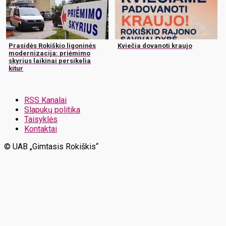
Prasidės Rokiškio ligoninės
Kviečia dovanoti kraujo
modernizacija: priėmimo
skyrius laikinai persikelia
kitur
RSS Kanalai
Slapukų politika
Taisyklės
Kontaktai
© UAB „Gimtasis Rokiškis“