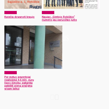
Aktualijos
Aktualijos
Kviečia dovanoti kraujo
Naujas „Gimtojo Rokiškio“
numeris jau paruoštas jums
Aktualijos
Per metus gyventojai
neatsiėmė 4,6 mln. eurų
ligos išmokų: pakanka
pateikti vieną prašymą
visam laikui