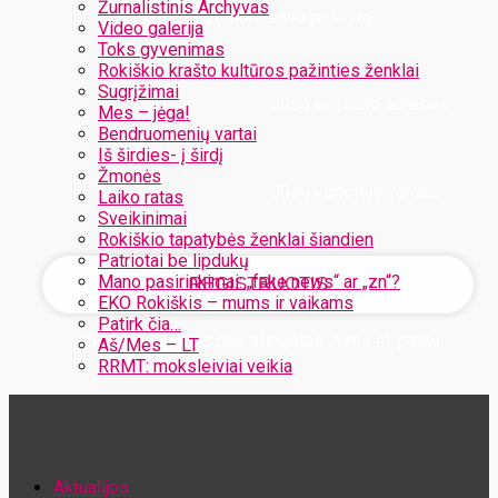
Žurnalistinis Archyvas
Užregistruokite savo paskyrą
Video galerija
Toks gyvenimas
Rokiškio krašto kultūros pažinties ženklai
Sugrįžimai
Jūsų el. pašto adresas
Mes – jėga!
Bendruomenių vartai
Iš širdies- į širdį
Žmonės
Jūsų vartotojo vardas
Laiko ratas
Sveikinimai
Rokiškio tapatybės ženklai šiandien
Patriotai be lipdukų
Mano pasirinkimai: „fake news“ ar „zn“?
EKO Rokiškis – mums ir vaikams
Patirk čia…
Jūsų slaptažodis bus atsiųstas Jums el. paštu
Aš/Mes – LT
RRMT: moksleiviai veikia
Atstatykite savo slaptažodį
Aktualijos