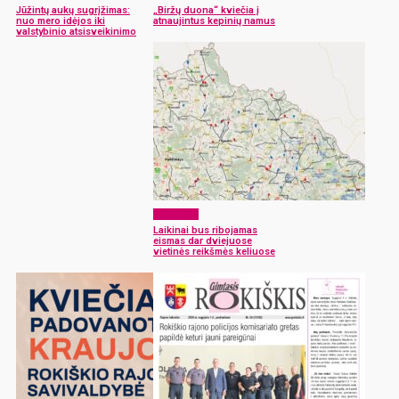
Jūžintų aukų sugrįžimas:
„Biržų duona“ kviečia į
nuo mero idėjos iki
atnaujintus kepinių namus
valstybinio atsisveikinimo
Aktualijos
Laikinai bus ribojamas
eismas dar dviejuose
vietinės reikšmės keliuose