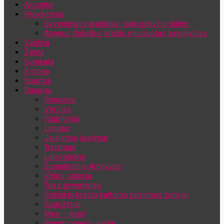
Akcentai
Jūsų el. pašto adresas
Projektiniai
Gyvenimas paraštėse: tapk pokyčio dalimi
Atvėrus Rokiškio krašto muliavotas lunginyčias
Valdžia
Žemė
Sveikata
X-zona
Sportas
Daugiau
Renginiai
Verslas
(Sub)tyliai
Langas
Jaunimas jaunimui
Turizmas
Laisvalaikis
Žurnalistinis Archyvas
Video galerija
Toks gyvenimas
Rokiškio krašto kultūros pažinties ženklai
Sugrįžimai
Mes – jėga!
Bendruomenių vartai