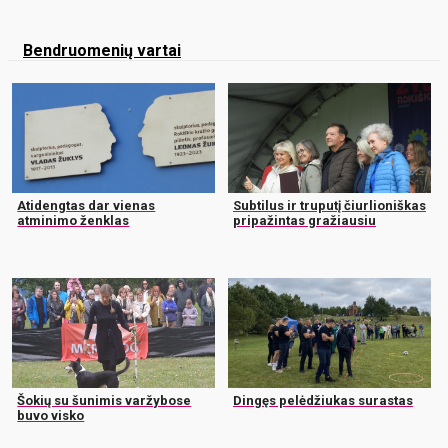
Bendruomenių vartai
Atidengtas dar vienas
Subtilus ir truputį čiurlioniškas
atminimo ženklas
pripažintas gražiausiu
Šokių su šunimis varžybose
Dingęs pelėdžiukas surastas
buvo visko