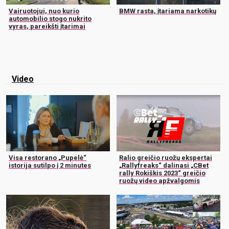
Vairuotojui, nuo kurio
BMW rasta, įtariama narkotikų
automobilio stogo nukrito
vyras, pareikšti įtarimai
Video
Visa restorano „Pupelė“
Ralio greičio ruožų ekspertai
istorija sutilpo į 2 minutes
„Rallyfreaks“ dalinasi „CBet
rally Rokiškis 2023“ greičio
ruožų video apžvalgomis