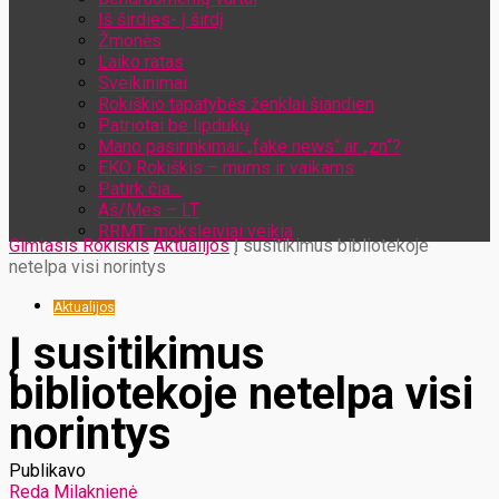
Iš širdies- į širdį
Žmonės
Laiko ratas
Sveikinimai
Rokiškio tapatybės ženklai šiandien
Patriotai be lipdukų
Mano pasirinkimai: „fake news“ ar „zn“?
EKO Rokiškis – mums ir vaikams
Patirk čia…
Aš/Mes – LT
RRMT: moksleiviai veikia
Gimtasis Rokiškis
Aktualijos
Į susitikimus bibliotekoje
netelpa visi norintys
Aktualijos
Į susitikimus
bibliotekoje netelpa visi
norintys
Publikavo
Reda Milaknienė