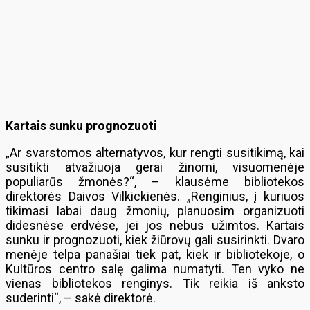
Kartais sunku prognozuoti
„Ar svarstomos alternatyvos, kur rengti susitikimą, kai
susitikti atvažiuoja gerai žinomi, visuomenėje
populiarūs žmonės?“, – klausėme bibliotekos
direktorės Daivos Vilkickienės. „Renginius, į kuriuos
tikimasi labai daug žmonių, planuosim organizuoti
didesnėse erdvėse, jei jos nebus užimtos. Kartais
sunku ir prognozuoti, kiek žiūrovų gali susirinkti. Dvaro
menėje telpa panašiai tiek pat, kiek ir bibliotekoje, o
Kultūros centro salę galima numatyti. Ten vyko ne
vienas bibliotekos renginys. Tik reikia iš anksto
suderinti“, – sakė direktorė.