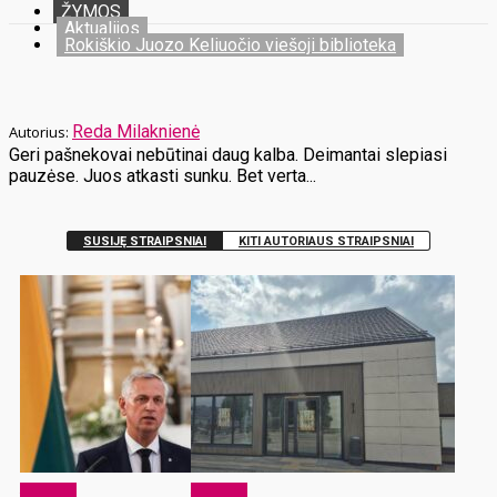
ŽYMOS
Aktualijos
Rokiškio Juozo Keliuočio viešoji biblioteka
Reda Milaknienė
Geri pašnekovai nebūtinai daug kalba. Deimantai slepiasi
pauzėse. Juos atkasti sunku. Bet verta...
SUSIJĘ STRAIPSNIAI
KITI AUTORIAUS STRAIPSNIAI
Aktualijos
Aktualijos