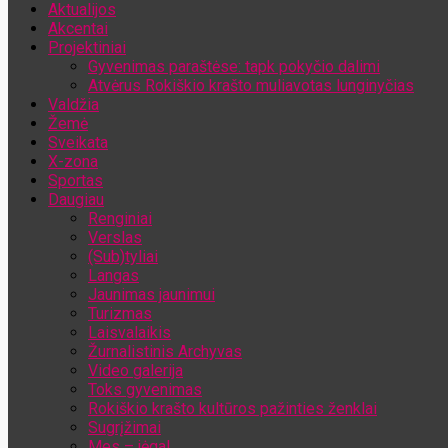
Aktualijos
Jūsų el. pašto adresas
Akcentai
Projektiniai
Gyvenimas paraštėse: tapk pokyčio dalimi
Atvėrus Rokiškio krašto muliavotas lunginyčias
Valdžia
Žemė
Sveikata
X-zona
Sportas
Daugiau
Renginiai
Verslas
(Sub)tyliai
Langas
Jaunimas jaunimui
Turizmas
Laisvalaikis
Žurnalistinis Archyvas
Video galerija
Toks gyvenimas
Rokiškio krašto kultūros pažinties ženklai
Sugrįžimai
Mes – jėga!