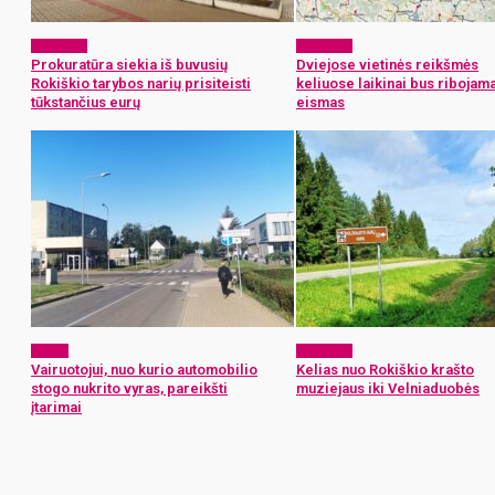
Aktualijos
Aktualijos
Prokuratūra siekia iš buvusių
Dviejose vietinės reikšmės
Rokiškio tarybos narių prisiteisti
keliuose laikinai bus ribojam
tūkstančius eurų
eismas
x-zona
Aktualijos
Vairuotojui, nuo kurio automobilio
Kelias nuo Rokiškio krašto
stogo nukrito vyras, pareikšti
muziejaus iki Velniaduobės
įtarimai