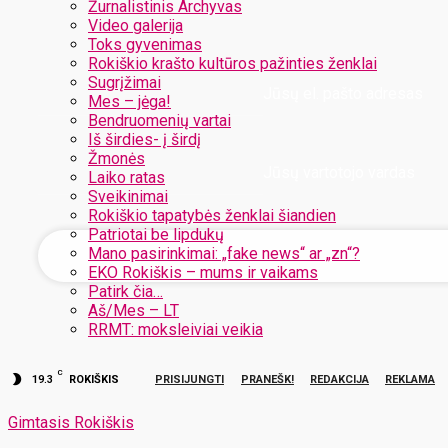
Žurnalistinis Archyvas
Video galerija
Toks gyvenimas
Rokiškio krašto kultūros pažinties ženklai
Sugrįžimai
Jūsų el. pašto adresas
Mes – jėga!
Bendruomenių vartai
Iš širdies- į širdį
Žmonės
Jūsų vartotojo vardas
Laiko ratas
Sveikinimai
Rokiškio tapatybės ženklai šiandien
Patriotai be lipdukų
Mano pasirinkimai: „fake news“ ar „zn“?
EKO Rokiškis – mums ir vaikams
Patirk čia…
Aš/Mes – LT
RRMT: moksleiviai veikia
C
19.3
ROKIŠKIS
PRISIJUNGTI
PRANEŠK!
REDAKCIJA
REKLAMA
Gimtasis Rokiškis