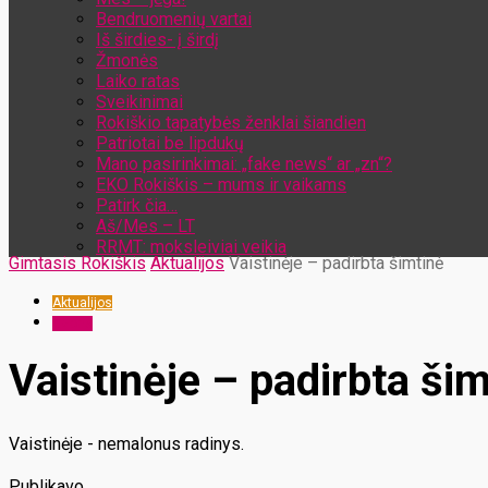
Bendruomenių vartai
Iš širdies- į širdį
Žmonės
Laiko ratas
Sveikinimai
Rokiškio tapatybės ženklai šiandien
Patriotai be lipdukų
Mano pasirinkimai: „fake news“ ar „zn“?
EKO Rokiškis – mums ir vaikams
Patirk čia…
Aš/Mes – LT
RRMT: moksleiviai veikia
Gimtasis Rokiškis
Aktualijos
Vaistinėje – padirbta šimtinė
Aktualijos
x-zona
Vaistinėje – padirbta ši
Vaistinėje - nemalonus radinys.
Publikavo