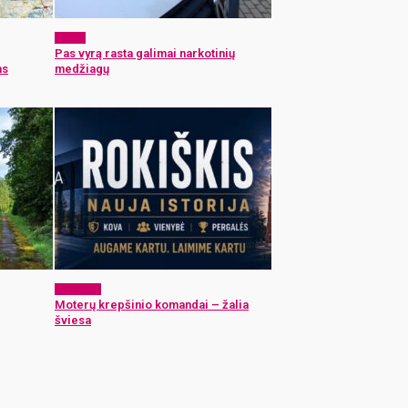
x-zona
Pas vyrą rasta galimai narkotinių
as
medžiagų
Aktualijos
Moterų krepšinio komandai – žalia
šviesa