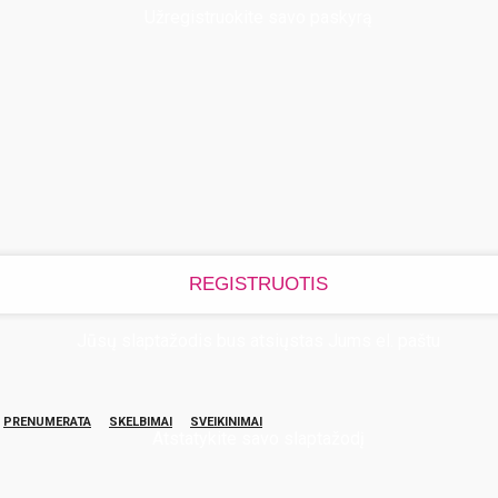
Užregistruokite savo paskyrą
Jūsų slaptažodis bus atsiųstas Jums el. paštu
PRENUMERATA
SKELBIMAI
SVEIKINIMAI
Atstatykite savo slaptažodį