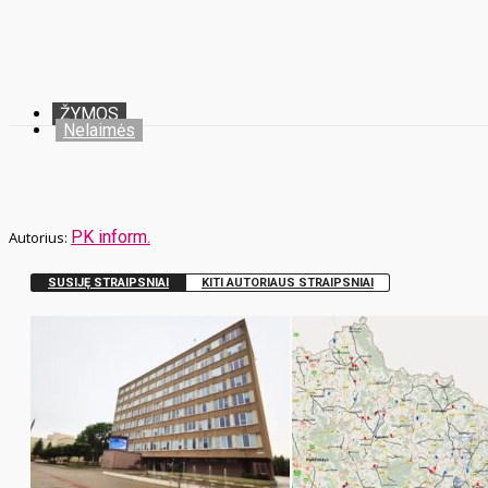
ŽYMOS
Nelaimės
PK inform.
SUSIJĘ STRAIPSNIAI
KITI AUTORIAUS STRAIPSNIAI