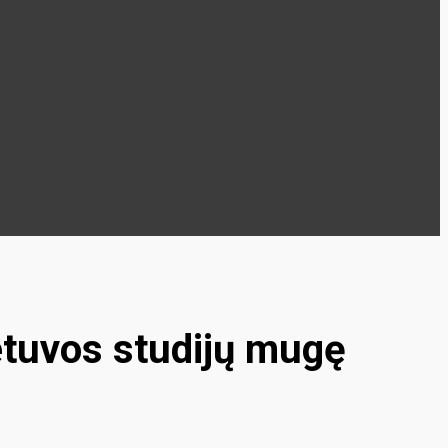
etuvos studijų mugę