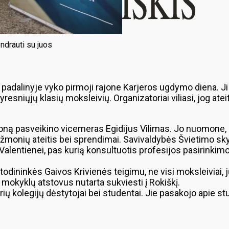
ndrauti su juos
dalinyje vyko pirmoji rajone Karjeros ugdymo diena. Ji
resniųjų klasių moksleivių. Organizatoriai viliasi, jog ate
rajoną pasveikino vicemeras Egidijus Vilimas. Jo nuomone
 žmonių ateitis bei sprendimai. Savivaldybės Švietimo sk
Valentienei, pas kurią konsultuotis profesijos pasirinkim
ininkės Gaivos Krivienės teigimu, ne visi moksleiviai, jų 
 mokyklų atstovus nutarta sukviesti į Rokiškį.
rių kolegijų dėstytojai bei studentai. Jie pasakojo apie s