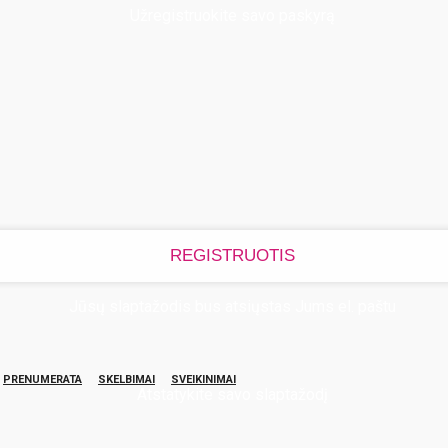
Užregistruokite savo paskyrą
Jūsų slaptažodis bus atsiųstas Jums el. paštu
PRENUMERATA
SKELBIMAI
SVEIKINIMAI
Atstatykite savo slaptažodį