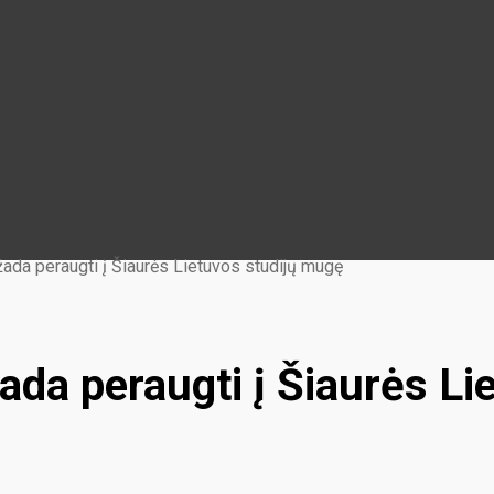
ada peraugti į Šiaurės Lietuvos studijų mugę
ada peraugti į Šiaurės Li