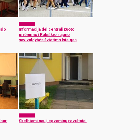
Aktualijos
slo
Informacija dėl centralizuoto
priėmimo į Rokiškio rajono
savivaldybės švietimo įstaigas
Aktualijos
abar
Skelbiami nauji egzaminų rezultatai