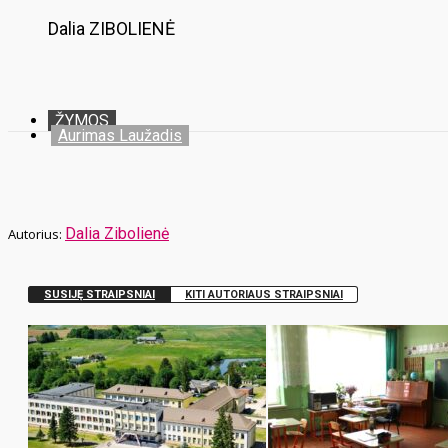
Dalia ZIBOLIENĖ
ŽYMOS
Aurimas Laužadis
Dalia Zibolienė
SUSIJĘ STRAIPSNIAI
KITI AUTORIAUS STRAIPSNIAI