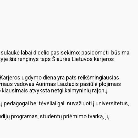
 sulaukė labai didelio pasisekimo: pasidomėti būsima
ityje šis renginys taps Šiaurės Lietuvos karjeros
, Karjeros ugdymo diena yra pats reikšmingiausias
yriaus vadovas Aurimas Laužadis pasiūlė plojimais
o klausimais atvyksta netgi kaimyninių rajonų
pedagogai bei tėveliai gali nuvažiuoti į universitetus,
tudijų programas, studentų priėmimo tvarką, jų