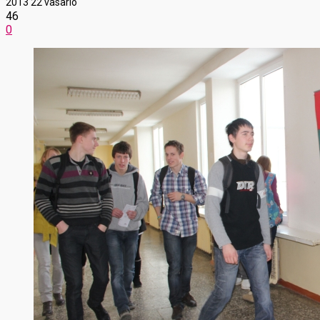
2013 22 vasario
46
0