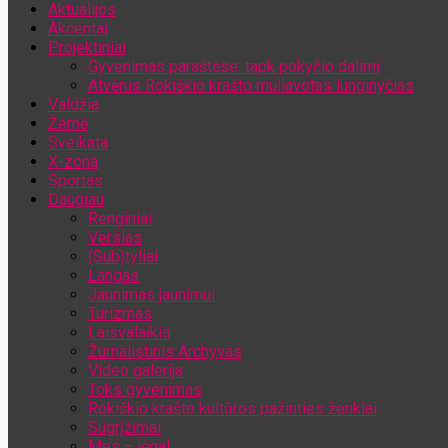
Aktualijos
Jūsų el. pašto adresas
Akcentai
Projektiniai
Gyvenimas paraštėse: tapk pokyčio dalimi
Atvėrus Rokiškio krašto muliavotas lunginyčias
Valdžia
Žemė
Sveikata
X-zona
Sportas
Daugiau
Renginiai
Verslas
(Sub)tyliai
Langas
Jaunimas jaunimui
Turizmas
Laisvalaikis
Žurnalistinis Archyvas
Video galerija
Toks gyvenimas
Rokiškio krašto kultūros pažinties ženklai
Sugrįžimai
Mes – jėga!