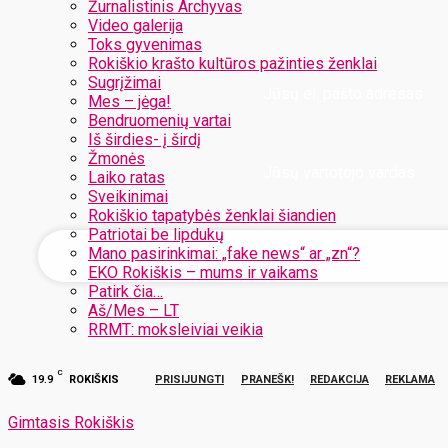
Žurnalistinis Archyvas
Video galerija
Toks gyvenimas
Rokiškio krašto kultūros pažinties ženklai
Sugrįžimai
Jūsų el. pašto adresas
Mes – jėga!
Bendruomenių vartai
Iš širdies- į širdį
Žmonės
Jūsų vartotojo vardas
Laiko ratas
Sveikinimai
Rokiškio tapatybės ženklai šiandien
Patriotai be lipdukų
Mano pasirinkimai: „fake news“ ar „zn“?
EKO Rokiškis – mums ir vaikams
Patirk čia…
Aš/Mes – LT
RRMT: moksleiviai veikia
C
19.9
ROKIŠKIS
PRISIJUNGTI
PRANEŠK!
REDAKCIJA
REKLAMA
Gimtasis Rokiškis