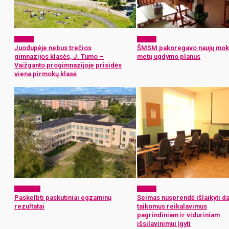
Langas
Langas
Juodupėje nebus trečios
ŠMSM pakoregavo naujų mok
gimnazijos klasės, J. Tumo –
metų ugdymo planus
Vaižganto progimnazijoje prisidės
viena pirmokų klasė
Aktualijos
Langas
Paskelbti paskutiniai egzaminų
Seimas nusprendė išlaikyti d
rezultatai
taikomus reikalavimus
pagrindiniam ir viduriniam
išsilavinimui įgyti