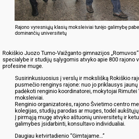
Rajono vyresniųjų klasių moksleiviai turėjo galimybę pabe
dominančių universitetų
Rokiškio Juozo Tumo-Vaižganto gimnazijos „Romuvos“ pa
specialybe ir studijų sąlygomis atvyko apie 800 rajono vy
profesine muge.
Susirinkusiuosius į verslų ir mokslišką Rokiškio 
pusmečio renginys rajone: nuo jo priklausys jaunų
padėkoti renginio koordinatorei, mokytojai Rimutei 
moksleiviai.
Renginio organizatorės, rajono Švietimo centro metod
kolegijas, studijų parodas ar muges, todėl aukštųjų
Į pirmąją mugę atvyko aštuonių universitetų ir ketu
galimybes įsidarbinti, konsultavo individualiai.
Daugiau ketvirtadienio “Gimtajame…”