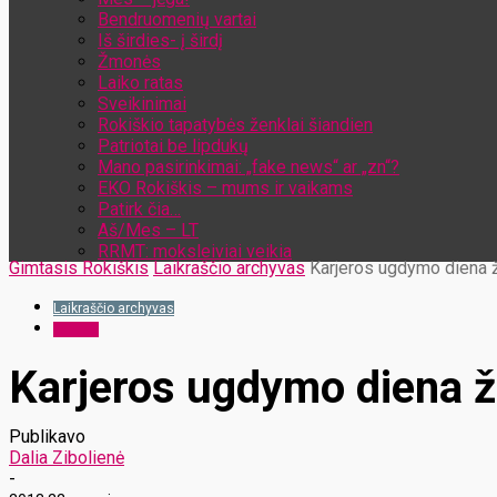
Bendruomenių vartai
Iš širdies- į širdį
Žmonės
Laiko ratas
Sveikinimai
Rokiškio tapatybės ženklai šiandien
Patriotai be lipdukų
Mano pasirinkimai: „fake news“ ar „zn“?
EKO Rokiškis – mums ir vaikams
Patirk čia…
Aš/Mes – LT
RRMT: moksleiviai veikia
Gimtasis Rokiškis
Laikraščio archyvas
Karjeros ugdymo diena ž
Laikraščio archyvas
Langas
Karjeros ugdymo diena ž
Publikavo
Dalia Zibolienė
-