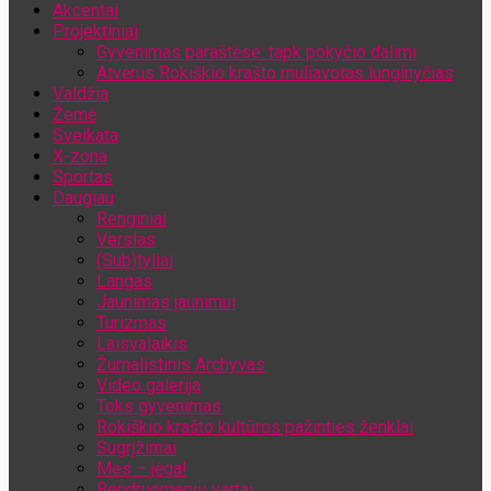
Akcentai
Jūsų el. pašto adresas
Projektiniai
Gyvenimas paraštėse: tapk pokyčio dalimi
Atvėrus Rokiškio krašto muliavotas lunginyčias
Valdžia
Žemė
Sveikata
X-zona
Sportas
Daugiau
Renginiai
Verslas
(Sub)tyliai
Langas
Jaunimas jaunimui
Turizmas
Laisvalaikis
Žurnalistinis Archyvas
Video galerija
Toks gyvenimas
Rokiškio krašto kultūros pažinties ženklai
Sugrįžimai
Mes – jėga!
Bendruomenių vartai