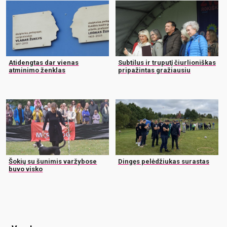
Atidengtas dar vienas
Subtilus ir truputį čiurlioniškas
atminimo ženklas
pripažintas gražiausiu
Šokių su šunimis varžybose
Dingęs pelėdžiukas surastas
buvo visko