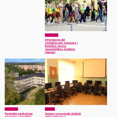
Aktualijos
Informacija dėl
centralizuoto priėmimo į
Rokiškio rajono
savivaldybės švietimo
įstaigas
Aktualijos
Langas
Paskelbti paskutiniai
Seimas nusprendė išlaikyti
egzaminų rezultatai
dabar taikomus