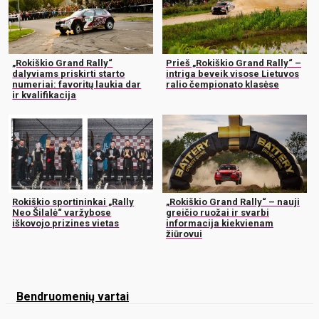
„Rokiškio Grand Rally“
Prieš „Rokiškio Grand Rally“ –
dalyviams priskirti starto
intriga beveik visose Lietuvos
numeriai: favoritų laukia dar
ralio čempionato klasėse
ir kvalifikacija
Rokiškio sportininkai „Rally
„Rokiškio Grand Rally“ – nauji
Neo Šilalė“ varžybose
greičio ruožai ir svarbi
iškovojo prizines vietas
informacija kiekvienam
žiūrovui
Bendruomenių vartai