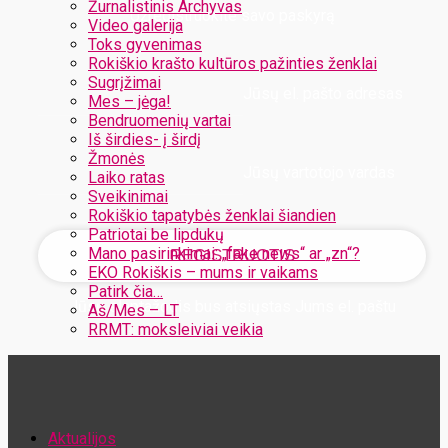
Žurnalistinis Archyvas
Užregistruokite savo paskyrą
Video galerija
Toks gyvenimas
Rokiškio krašto kultūros pažinties ženklai
Sugrįžimai
Jūsų el. pašto adresas
Mes – jėga!
Bendruomenių vartai
Iš širdies- į širdį
Žmonės
Jūsų vartotojo vardas
Laiko ratas
Sveikinimai
Rokiškio tapatybės ženklai šiandien
Patriotai be lipdukų
Mano pasirinkimai: „fake news“ ar „zn“?
EKO Rokiškis – mums ir vaikams
Patirk čia…
Jūsų slaptažodis bus atsiųstas Jums el. paštu
Aš/Mes – LT
RRMT: moksleiviai veikia
Atstatykite savo slaptažodį
Aktualijos