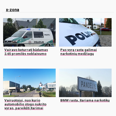
x-zona
Vairavo keturratį būdamas
Pas vyrą rasta galimai
2,65 promilės neblaivumo
narkotinių medžiagų
Vairuotojui, nuo kurio
BMW rasta, įtariama narkotikų
automobilio stogo nukrito
vyras, pareikšti įtarimai