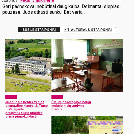
Reda Milaknienė
Geri pašnekovai nebūtinai daug kalba. Deimantai slepiasi
pauzėse. Juos atkasti sunku. Bet verta...
SUSIJĘ STRAIPSNIAI
KITI AUTORIAUS STRAIPSNIAI
Langas
Langas
Juodupėje nebus trečios
ŠMSM pakoregavo naujų
gimnazijos klasės, J. Tumo
mokslo metų ugdymo
– Vaižganto
planus
progimnazijoje prisidės
viena pirmokų klasė