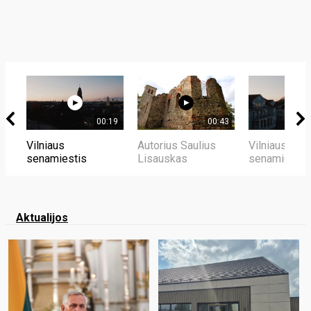
00:19
00:43
Vilniaus
Autorius Saulius
Vilniaus
senamiestis
Lisauskas
senamiestis
Aktualijos