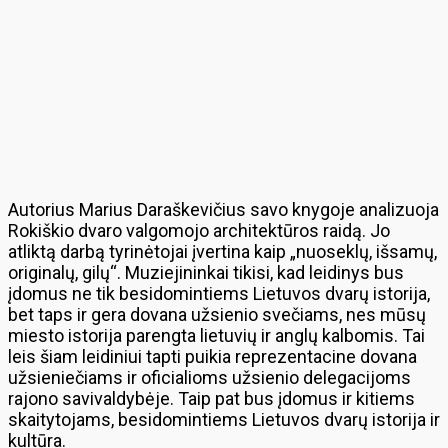
Autorius Marius Daraškevičius savo knygoje analizuoja
Rokiškio dvaro valgomojo architektūros raidą. Jo
atliktą darbą tyrinėtojai įvertina kaip „nuoseklų, išsamų,
originalų, gilų“. Muziejininkai tikisi, kad leidinys bus
įdomus ne tik besidomintiems Lietuvos dvarų istorija,
bet taps ir gera dovana užsienio svečiams, nes mūsų
miesto istorija parengta lietuvių ir anglų kalbomis. Tai
leis šiam leidiniui tapti puikia reprezentacine dovana
užsieniečiams ir oficialioms užsienio delegacijoms
rajono savivaldybėje. Taip pat bus įdomus ir kitiems
skaitytojams, besidomintiems Lietuvos dvarų istorija ir
kultūra.