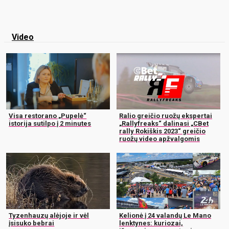
Video
Visa restorano „Pupelė“
Ralio greičio ruožų ekspertai
istorija sutilpo į 2 minutes
„Rallyfreaks“ dalinasi „CBet
rally Rokiškis 2023“ greičio
ruožų video apžvalgomis
Tyzenhauzų alėjoje ir vėl
Kelionė į 24 valandų Le Mano
įsisuko bebrai
lenktynes: kuriozai,