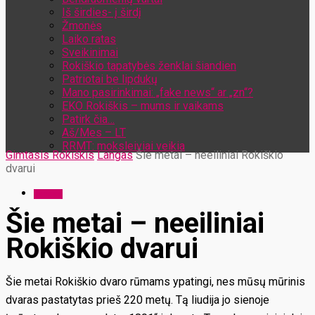
Iš širdies- į širdį
Žmonės
Laiko ratas
Sveikinimai
Rokiškio tapatybės ženklai šiandien
Patriotai be lipdukų
Mano pasirinkimai: „fake news“ ar „zn“?
EKO Rokiškis – mums ir vaikams
Patirk čia…
Aš/Mes – LT
RRMT: moksleiviai veikia
Gimtasis Rokiškis
Langas
Šie metai – neeiliniai Rokiškio
dvarui
Langas
Šie metai – neeiliniai
Rokiškio dvarui
Šie metai Rokiškio dvaro rūmams ypatingi, nes mūsų mūrinis
dvaras pastatytas prieš 220 metų. Tą liudija jo sienoje