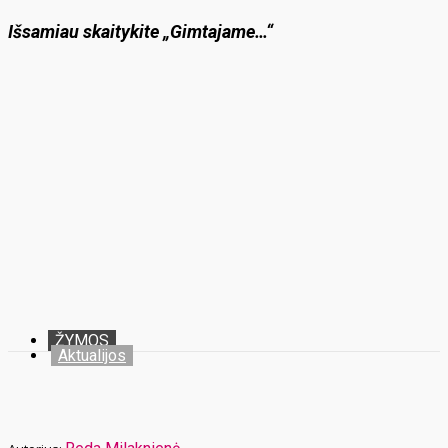
Išsamiau skaitykite „Gimtajame…“
ŽYMOS
Aktualijos