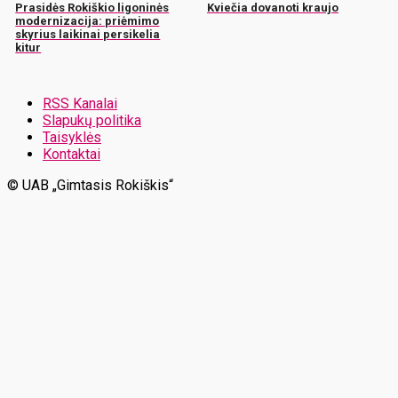
Prasidės Rokiškio ligoninės
Kviečia dovanoti kraujo
modernizacija: priėmimo
skyrius laikinai persikelia
kitur
RSS Kanalai
Slapukų politika
Taisyklės
Kontaktai
© UAB „Gimtasis Rokiškis“