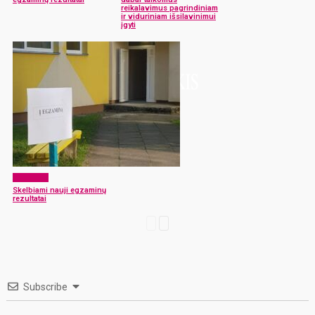
reikalavimus pagrindiniam
ir viduriniam išsilavinimui
įgyti
Aktualijos
Skelbiami nauji egzaminų
rezultatai
Subscribe