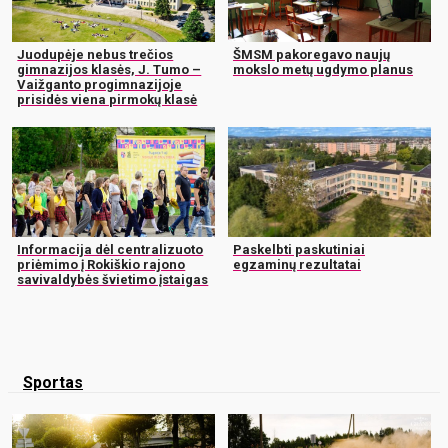
Juodupėje nebus trečios
ŠMSM pakoregavo naujų
gimnazijos klasės, J. Tumo –
mokslo metų ugdymo planus
Vaižganto progimnazijoje
prisidės viena pirmokų klasė
Informacija dėl centralizuoto
Paskelbti paskutiniai
priėmimo į Rokiškio rajono
egzaminų rezultatai
savivaldybės švietimo įstaigas
Sportas