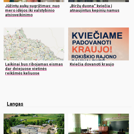
Jūžintų aukų sugrįžimas: nuo
„Biržų duona“ kviečia į
mero idėjos iki valstybinio
atnaujintus kepinių namus
atsisveikinimo
Laikinai bus ribojamas eismas
Kviečia dovanoti kraujo
dar dviejuose vietinės
reikšmės keliuose
Langas