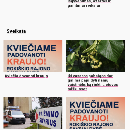
išgyvenimas, azartas ir
gamtiniai reikalai
Sveikata
Kviečia dovanoti kraujo
Iki vasaros pabaigos dar
galima papildyti namų
vaistinėlę: ką rinkti Lietuvos
miškuose?