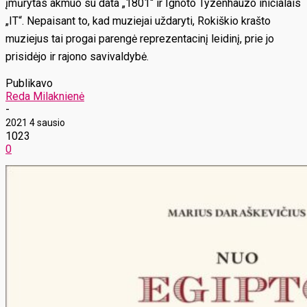
įmūrytas akmuo su data „1801“ ir Ignoto Tyzenhauzo inicialais
„IT“. Nepaisant to, kad muziejai uždaryti, Rokiškio krašto
muziejus tai progai parengė reprezentacinį leidinį, prie jo
prisidėjo ir rajono savivaldybė.
Publikavo
Reda Milaknienė
-
2021 4 sausio
1023
0