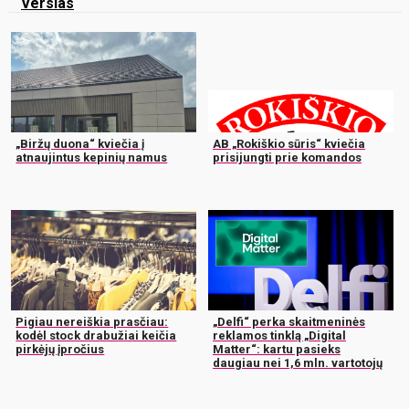
Verslas
„Biržų duona“ kviečia į
AB „Rokiškio sūris“ kviečia
atnaujintus kepinių namus
prisijungti prie komandos
Pigiau nereiškia prasčiau:
„Delfi“ perka skaitmeninės
kodėl stock drabužiai keičia
reklamos tinklą „Digital
pirkėjų įpročius
Matter“: kartu pasieks
daugiau nei 1,6 mln. vartotojų