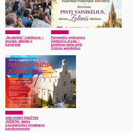
Renginiai
Laisvalaikis
„Nostalgija“ Lukštuose –
Panevėžio vyskupijos
muzika, atlaidai ir
šimtmečio proga –
bendrystė
kvietimas kartu pinti
Žolinės vainikėlius
Laisvalaikis
SPALVOMIS PRAŽYDĘ
JŪŽINTAI: dailės
populiarinimo iniciatyvos
bendruomenėje