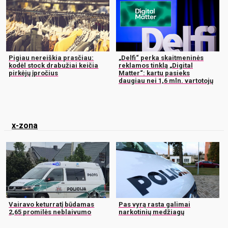
Pigiau nereiškia prasčiau:
„Delfi“ perka skaitmeninės
kodėl stock drabužiai keičia
reklamos tinklą „Digital
pirkėjų įpročius
Matter“: kartu pasieks
daugiau nei 1,6 mln. vartotojų
x-zona
Vairavo keturratį būdamas
Pas vyrą rasta galimai
2,65 promilės neblaivumo
narkotinių medžiagų