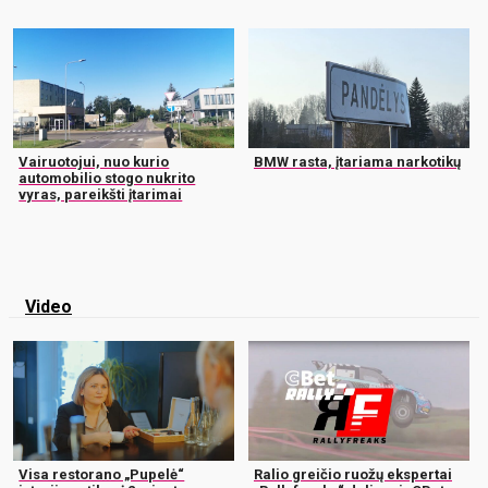
Vairuotojui, nuo kurio
BMW rasta, įtariama narkotikų
automobilio stogo nukrito
vyras, pareikšti įtarimai
Video
Visa restorano „Pupelė“
Ralio greičio ruožų ekspertai