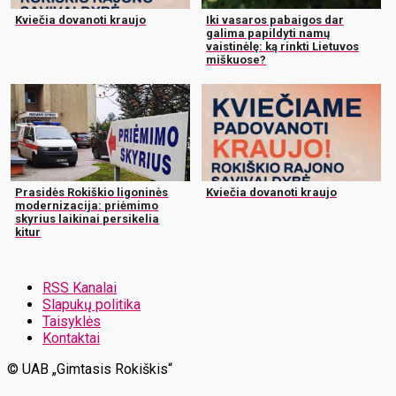
Kviečia dovanoti kraujo
Iki vasaros pabaigos dar
galima papildyti namų
vaistinėlę: ką rinkti Lietuvos
miškuose?
Prasidės Rokiškio ligoninės
Kviečia dovanoti kraujo
modernizacija: priėmimo
skyrius laikinai persikelia
kitur
RSS Kanalai
Slapukų politika
Taisyklės
Kontaktai
© UAB „Gimtasis Rokiškis“