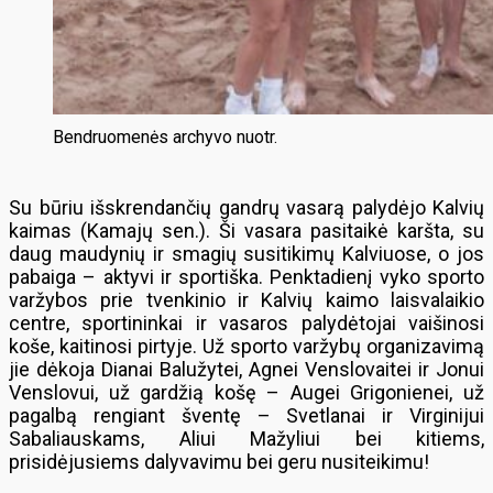
Bendruomenės archyvo nuotr.
Su būriu išskrendančių gandrų vasarą palydėjo Kalvių
kaimas (Kamajų sen.). Ši vasara pasitaikė karšta, su
daug maudynių ir smagių susitikimų Kalviuose, o jos
pabaiga – aktyvi ir sportiška. Penktadienį vyko sporto
varžybos prie tvenkinio ir Kalvių kaimo laisvalaikio
centre, sportininkai ir vasaros palydėtojai vaišinosi
koše, kaitinosi pirtyje. Už sporto varžybų organizavimą
jie dėkoja Dianai Balužytei, Agnei Venslovaitei ir Jonui
Venslovui, už gardžią košę – Augei Grigonienei, už
pagalbą rengiant šventę – Svetlanai ir Virginijui
Sabaliauskams, Aliui Mažyliui bei kitiems,
prisidėjusiems dalyvavimu bei geru nusiteikimu!