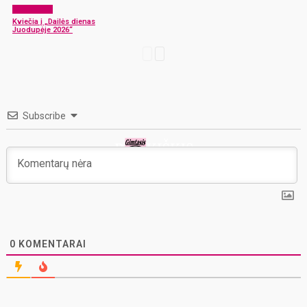
Laisvalaikis
Kviečia į „Dailės dienas
Juodupėje 2026“
Subscribe
0
KOMENTARAI