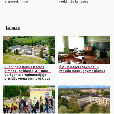
atsisveikinimo
reikšmės keliuose
Langas
Juodupėje nebus trečios
ŠMSM pakoregavo naujų
gimnazijos klasės, J. Tumo –
mokslo metų ugdymo planus
Vaižganto progimnazijoje
prisidės viena pirmokų klasė