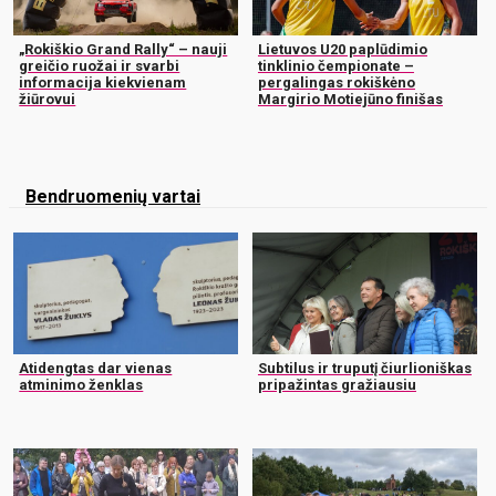
„Rokiškio Grand Rally“ – nauji
Lietuvos U20 paplūdimio
greičio ruožai ir svarbi
tinklinio čempionate –
informacija kiekvienam
pergalingas rokiškėno
žiūrovui
Margirio Motiejūno finišas
Bendruomenių vartai
Atidengtas dar vienas
Subtilus ir truputį čiurlioniškas
atminimo ženklas
pripažintas gražiausiu