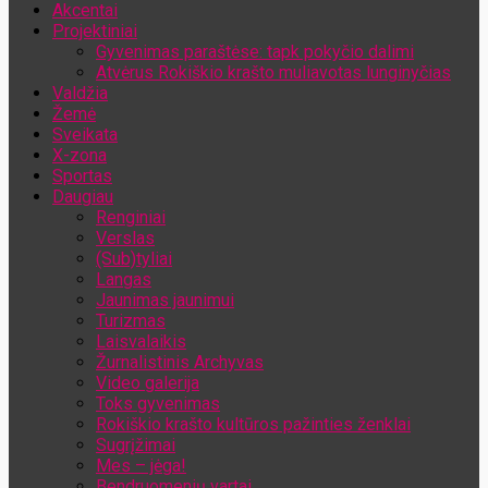
Akcentai
Jūsų el. pašto adresas
Projektiniai
Gyvenimas paraštėse: tapk pokyčio dalimi
Atvėrus Rokiškio krašto muliavotas lunginyčias
Valdžia
Žemė
Sveikata
X-zona
Sportas
Daugiau
Renginiai
Verslas
(Sub)tyliai
Langas
Jaunimas jaunimui
Turizmas
Laisvalaikis
Žurnalistinis Archyvas
Video galerija
Toks gyvenimas
Rokiškio krašto kultūros pažinties ženklai
Sugrįžimai
Mes – jėga!
Bendruomenių vartai