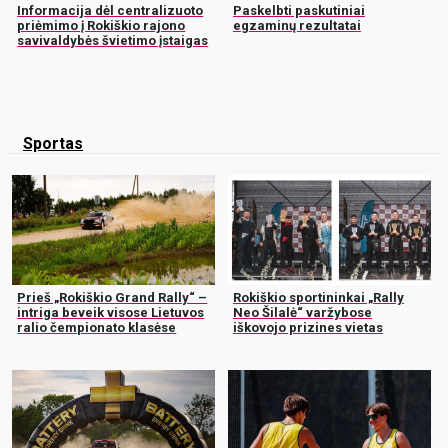
Informacija dėl centralizuoto
Paskelbti paskutiniai
priėmimo į Rokiškio rajono
egzaminų rezultatai
savivaldybės švietimo įstaigas
Sportas
Prieš „Rokiškio Grand Rally“ –
Rokiškio sportininkai „Rally
intriga beveik visose Lietuvos
Neo Šilalė“ varžybose
ralio čempionato klasėse
iškovojo prizines vietas