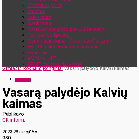
Iš širdies- į širdį
Žmonės
Laiko ratas
Sveikinimai
Rokiškio tapatybės ženklai šiandien
Patriotai be lipdukų
Mano pasirinkimai: „fake news“ ar „zn“?
EKO Rokiškis – mums ir vaikams
Patirk čia…
Aš/Mes – LT
RRMT: moksleiviai veikia
Gimtasis Rokiškis
Renginiai
Vasarą palydėjo Kalvių kaimas
Renginiai
Vasarą palydėjo Kalvių
kaimas
Publikavo
GR inform.
-
2023 28 rugpjūčio
980