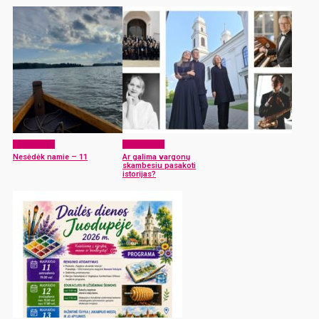
Laisvalaikis
Laisvalaikis
Nesėdėk namie – 11
Ar galima vargonų
skambesiu pasakoti
istorijas?