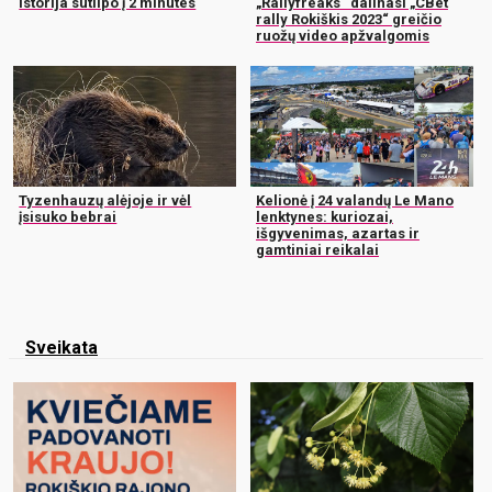
istorija sutilpo į 2 minutes
„Rallyfreaks“ dalinasi „CBet
rally Rokiškis 2023“ greičio
ruožų video apžvalgomis
Tyzenhauzų alėjoje ir vėl
Kelionė į 24 valandų Le Mano
įsisuko bebrai
lenktynes: kuriozai,
išgyvenimas, azartas ir
gamtiniai reikalai
Sveikata