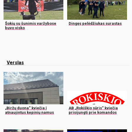
Šokių su šunimis varžybose
Dingęs pelėdžiukas surastas
buvo visko
Verslas
„Biržų duona“ kviečia į
AB „Rokiškio sūris“ kviečia
atnaujintus kepinių namus
prisijungti prie komandos