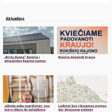
Aktualijos
„Biržų duona“ kviečia į
Kviečia dovanoti kraujo
atnaujintus kepinių namus
Jūžintų aukų sugrįžimas: nuo
Laikinai bus ribojamas eismas
mero idėjos iki valstybinio
dar dviejuose vietinės