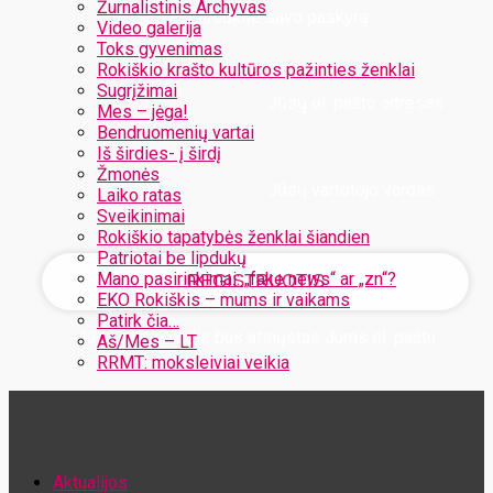
Žurnalistinis Archyvas
Užregistruokite savo paskyrą
Video galerija
Toks gyvenimas
Rokiškio krašto kultūros pažinties ženklai
Sugrįžimai
Jūsų el. pašto adresas
Mes – jėga!
Bendruomenių vartai
Iš širdies- į širdį
Žmonės
Jūsų vartotojo vardas
Laiko ratas
Sveikinimai
Rokiškio tapatybės ženklai šiandien
Patriotai be lipdukų
Mano pasirinkimai: „fake news“ ar „zn“?
EKO Rokiškis – mums ir vaikams
Patirk čia…
Jūsų slaptažodis bus atsiųstas Jums el. paštu
Aš/Mes – LT
RRMT: moksleiviai veikia
Atstatykite savo slaptažodį
Aktualijos