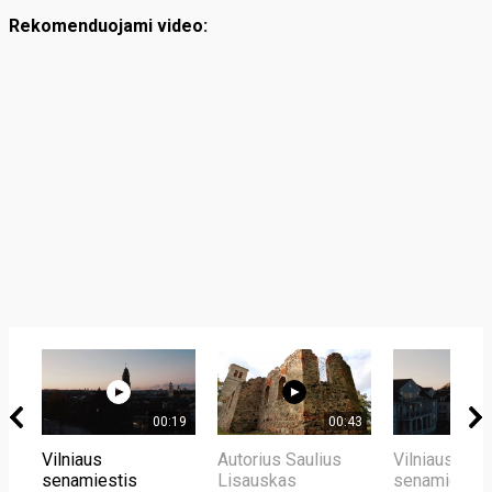
Rekomenduojami video:
00:19
00:43
Vilniaus
Autorius Saulius
Vilniaus
senamiestis
Lisauskas
senamiestis