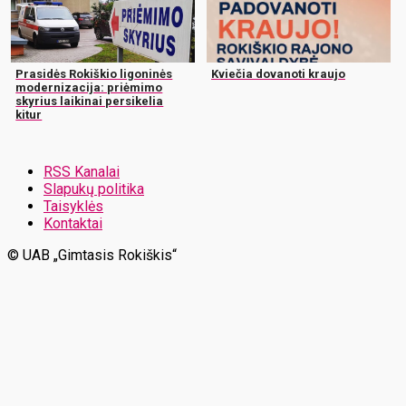
Prasidės Rokiškio ligoninės
Kviečia dovanoti kraujo
modernizacija: priėmimo
skyrius laikinai persikelia
kitur
RSS Kanalai
Slapukų politika
Taisyklės
Kontaktai
© UAB „Gimtasis Rokiškis“