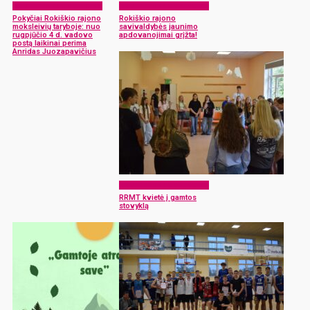
RRMT: moksleiviai veikia
RRMT: moksleiviai veikia
Pokyčiai Rokiškio rajono
Rokiškio rajono
moksleivių taryboje: nuo
savivaldybės jaunimo
rugpjūčio 4 d. vadovo
apdovanojimai grįžta!
postą laikinai perima
Anridas Juozapavičius
RRMT: moksleiviai veikia
RRMT kvietė į gamtos
stovyklą