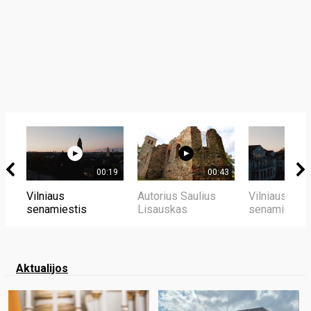
00:19
00:43
Vilniaus
Autorius Saulius
Vilniaus
senamiestis
Lisauskas
senamiestis
Aktualijos