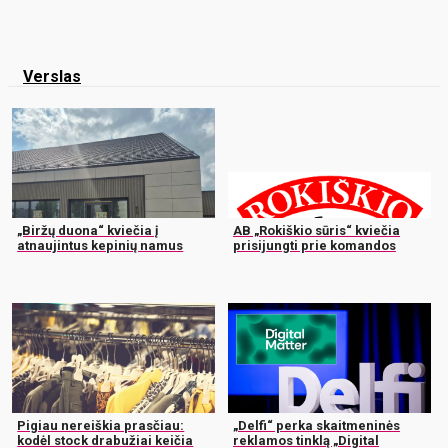
Verslas
„Biržų duona“ kviečia į
AB „Rokiškio sūris“ kviečia
atnaujintus kepinių namus
prisijungti prie komandos
Pigiau nereiškia prasčiau:
„Delfi“ perka skaitmeninės
kodėl stock drabužiai keičia
reklamos tinklą „Digital