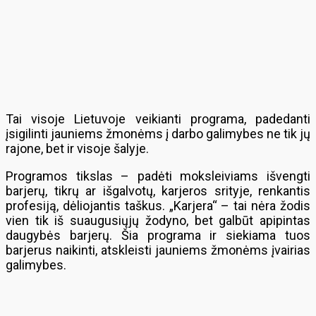
Tai visoje Lietuvoje veikianti programa, padedanti
įsigilinti jauniems žmonėms į darbo galimybes ne tik jų
rajone, bet ir visoje šalyje.
Programos tikslas – padėti moksleiviams išvengti
barjerų, tikrų ar išgalvotų, karjeros srityje, renkantis
profesiją, dėliojantis taškus. „Karjera“ – tai nėra žodis
vien tik iš suaugusiųjų žodyno, bet galbūt apipintas
daugybės barjerų. Šia programa ir siekiama tuos
barjerus naikinti, atskleisti jauniems žmonėms įvairias
galimybes.