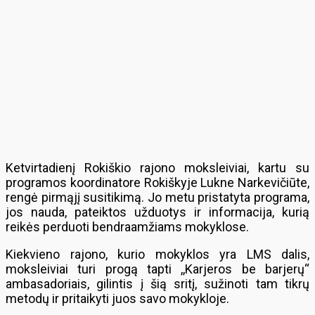
Ketvirtadienį Rokiškio rajono moksleiviai, kartu su
programos koordinatore Rokiškyje Lukne Narkevičiūte,
rengė pirmąjį susitikimą. Jo metu pristatyta programa,
jos nauda, pateiktos užduotys ir informacija, kurią
reikės perduoti bendraamžiams mokyklose.
Kiekvieno rajono, kurio mokyklos yra LMS dalis,
moksleiviai turi progą tapti ,,Karjeros be barjerų“
ambasadoriais, gilintis į šią sritį, sužinoti tam tikrų
metodų ir pritaikyti juos savo mokykloje.