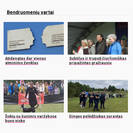
Bendruomenių vartai
Atidengtas dar vienas
Subtilus ir truputį čiurlioniškas
atminimo ženklas
pripažintas gražiausiu
Šokių su šunimis varžybose
Dingęs pelėdžiukas surastas
buvo visko