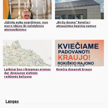
Jūžintų aukų sugrįžimas: nuo
„Biržų duona“ kviečia į
mero idėjos iki valstybinio
atnaujintus kepinių namus
atsisveikinimo
Laikinai bus ribojamas eismas
Kviečia dovanoti kraujo
dar dviejuose vietinės
reikšmės keliuose
Langas