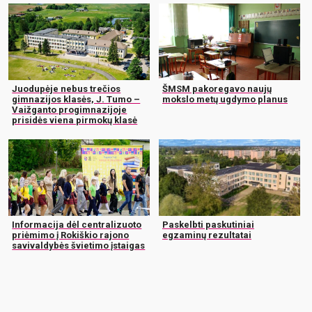
Juodupėje nebus trečios
ŠMSM pakoregavo naujų
gimnazijos klasės, J. Tumo –
mokslo metų ugdymo planus
Vaižganto progimnazijoje
prisidės viena pirmokų klasė
Informacija dėl centralizuoto
Paskelbti paskutiniai
priėmimo į Rokiškio rajono
egzaminų rezultatai
savivaldybės švietimo įstaigas