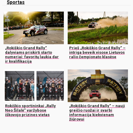
Sportas
„Rokiškio Grand Rally“
Prieš „Rokiškio Grand Rally“ –
dalyviams priskirti starto
intriga beveik visose Lietuvos
numeriai: favoritų laukia dar
ralio čempionato klasėse
ir kvalifikacija
Rokiškio sportininkai „Rally
„Rokiškio Grand Rally“ – nauji
Neo Šilalė“ varžybose
greičio ruožai ir svarbi
iškovojo prizines vietas
informacija kiekvienam
žiūrovui