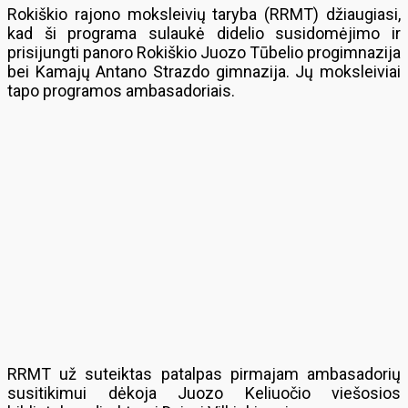
Rokiškio rajono moksleivių taryba (RRMT) džiaugiasi,
kad ši programa sulaukė didelio susidomėjimo ir
prisijungti panoro Rokiškio Juozo Tūbelio progimnazija
bei Kamajų Antano Strazdo gimnazija. Jų moksleiviai
tapo programos ambasadoriais.
RRMT už suteiktas patalpas pirmajam ambasadorių
susitikimui dėkoja Juozo Keliuočio viešosios