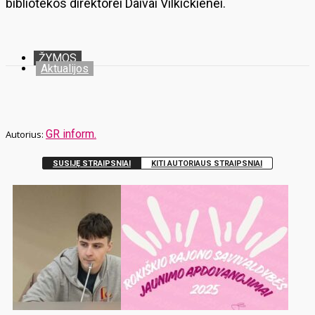
bibliotekos direktorei Daivai Vilkickienei.
ŽYMOS
Aktualijos
GR inform.
SUSIJĘ STRAIPSNIAI
KITI AUTORIAUS STRAIPSNIAI