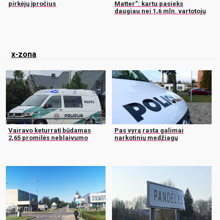
pirkėjų įpročius
Matter“: kartu pasieks
daugiau nei 1,6 mln. vartotojų
x-zona
Vairavo keturratį būdamas
Pas vyrą rasta galimai
2,65 promilės neblaivumo
narkotinių medžiagų