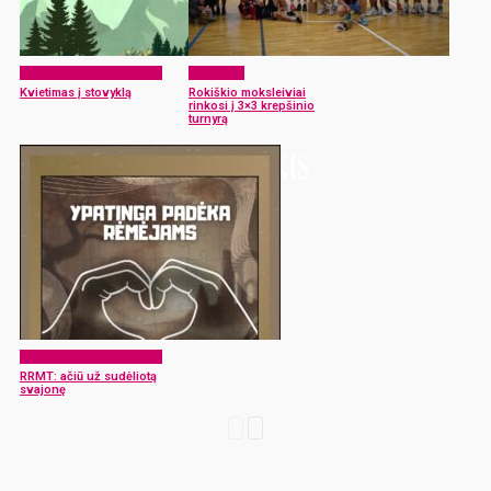
RRMT: moksleiviai veikia
Aktualijos
Kvietimas į stovyklą
Rokiškio moksleiviai
rinkosi į 3×3 krepšinio
turnyrą
RRMT: moksleiviai veikia
RRMT: ačiū už sudėliotą
svajonę