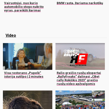
Vairuotojui, nuo kurio
BMW rasta, įtariama narkotikų
automobilio stogo nukrito
vyras, pareikšti įtarimai
Video
Visa restorano „Pupelė“
Ralio greičio ruožų ekspertai
istorija sutilpo į 2 minutes
„Rallyfreaks“ dalinasi „CBet
rally Rokiškis 2023“ greičio
ruožų video apžvalgomis