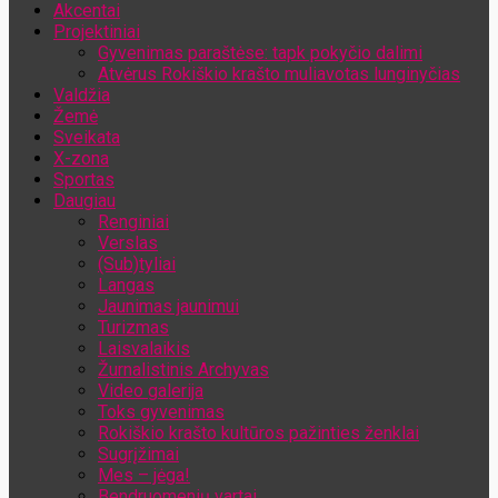
Akcentai
Jūsų el. pašto adresas
Projektiniai
Gyvenimas paraštėse: tapk pokyčio dalimi
Atvėrus Rokiškio krašto muliavotas lunginyčias
Valdžia
Žemė
Sveikata
X-zona
Sportas
Daugiau
Renginiai
Verslas
(Sub)tyliai
Langas
Jaunimas jaunimui
Turizmas
Laisvalaikis
Žurnalistinis Archyvas
Video galerija
Toks gyvenimas
Rokiškio krašto kultūros pažinties ženklai
Sugrįžimai
Mes – jėga!
Bendruomenių vartai