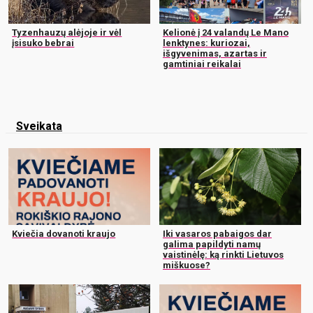
Tyzenhauzų alėjoje ir vėl
Kelionė į 24 valandų Le Mano
įsisuko bebrai
lenktynes: kuriozai,
išgyvenimas, azartas ir
gamtiniai reikalai
Sveikata
Kviečia dovanoti kraujo
Iki vasaros pabaigos dar
galima papildyti namų
vaistinėlę: ką rinkti Lietuvos
miškuose?