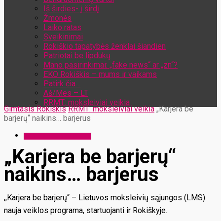
Iš širdies- į širdį
Žmonės
Laiko ratas
Sveikinimai
Rokiškio tapatybės ženklai šiandien
Patriotai be lipdukų
Mano pasirinkimai: „fake news“ ar „zn“?
EKO Rokiškis – mums ir vaikams
Patirk čia…
Aš/Mes – LT
RRMT: moksleiviai veikia
Gimtasis Rokiškis
RRMT: moksleiviai veikia
„Karjera be
barjerų“ naikins… barjerus
RRMT: moksleiviai veikia
„Karjera be barjerų“
naikins… barjerus
,,Karjera be barjerų“ – Lietuvos moksleivių sąjungos (LMS)
nauja veiklos programa, startuojanti ir Rokiškyje.