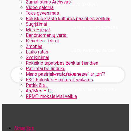
Žurnalistinis Archyvas
Užregistruokite savo paskyrą
Video galerija
Toks gyvenimas
Rokiškio krašto kultūros pažinties ženklai
Sugrįžimai
Jūsų el. pašto adresas
Mes – jėga!
Bendruomenių vartai
Iš širdies- į širdį
Žmonės
Jūsų vartotojo vardas
Laiko ratas
Sveikinimai
Rokiškio tapatybės ženklai šiandien
Patriotai be lipdukų
Mano pasirinkimai: „fake news“ ar „zn“?
EKO Rokiškis – mums ir vaikams
Patirk čia…
Jūsų slaptažodis bus atsiųstas Jums el. paštu
Aš/Mes – LT
RRMT: moksleiviai veikia
Atstatykite savo slaptažodį
Aktualijos