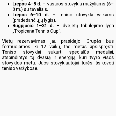
Liepos 4–5 d.
– vasaros stovykla mažyliams (6–
8 m.) su tėveliais.
Liepos 6–10 d.
– teniso stovykla vaikams
(pradedančiųjų lygis).
Rugpjūčio 1–31 d.
– dvejetų tobulėjimo lyga
„Tropicana Tennis Cup“.
Vietų rezervavimas jau prasidėjo! Grupės bus
formuojamos iki 12 vaikų, tad metas apsispręsti.
Teniso stovyklai sukurti specialūs medaliai,
atspindintys tą dvasią ir energiją, kuri tvyro visos
stovyklos metu. Juos stovyklautojai turės išsikovoti
teniso varžybose.