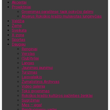
Akcentai
Jūsų el. pašto adresas
Projektiniai
Gyvenimas paraštėse: tapk pokyčio dalimi
Atvėrus Rokiškio krašto muliavotas lunginyčias
Valdžia
Žemė
Sveikata
X-zona
Sportas
Daugiau
Renginiai
Verslas
(Sub)tyliai
Langas
Jaunimas jaunimui
Turizmas
Laisvalaikis
Žurnalistinis Archyvas
Video galerija
Toks gyvenimas
Rokiškio krašto kultūros pažinties ženklai
Sugrįžimai
Mes – jėga!
Bendruomenių vartai