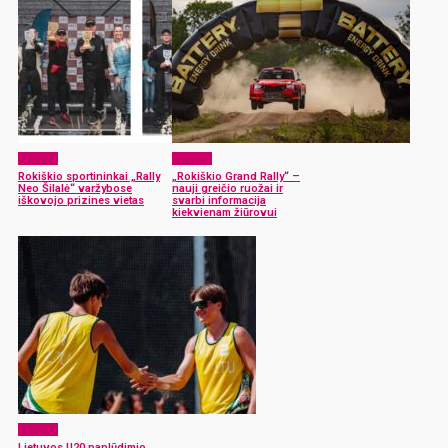
Sportas
Sportas
Rokiškio sportininkai „Rally
„Rokiškio Grand Rally“ –
Neo Šilalė“ varžybose
nauji greičio ruožai ir
iškovojo prizines vietas
svarbi informacija
kiekvienam žiūrovui
Sportas
Lietuvos U20 paplūdimio