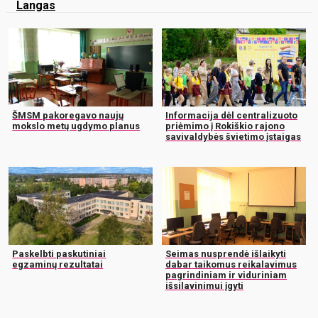
Langas
ŠMSM pakoregavo naujų
Informacija dėl centralizuoto
mokslo metų ugdymo planus
priėmimo į Rokiškio rajono
savivaldybės švietimo įstaigas
Paskelbti paskutiniai
Seimas nusprendė išlaikyti
egzaminų rezultatai
dabar taikomus reikalavimus
pagrindiniam ir viduriniam
išsilavinimui įgyti