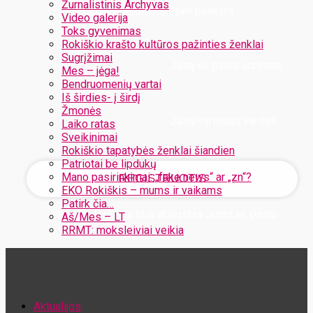
Žurnalistinis Archyvas
Užregistruokite savo paskyrą
Video galerija
Toks gyvenimas
Rokiškio krašto kultūros pažinties ženklai
Sugrįžimai
Jūsų el. pašto adresas
Mes – jėga!
Bendruomenių vartai
Iš širdies- į širdį
Žmonės
Jūsų vartotojo vardas
Laiko ratas
Sveikinimai
Rokiškio tapatybės ženklai šiandien
Patriotai be lipdukų
Mano pasirinkimai: „fake news“ ar „zn“?
EKO Rokiškis – mums ir vaikams
Patirk čia…
Jūsų slaptažodis bus atsiųstas Jums el. paštu
Aš/Mes – LT
RRMT: moksleiviai veikia
Atstatykite savo slaptažodį
Aktualijos