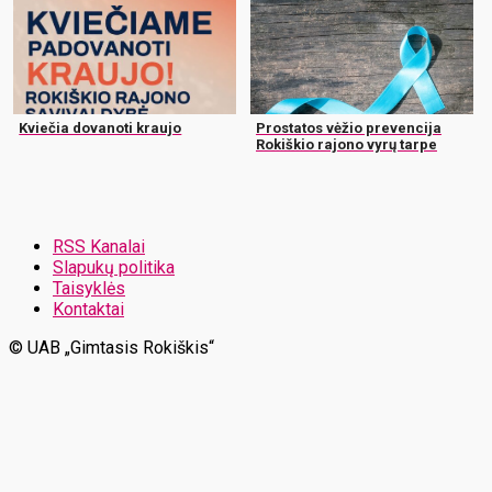
Kviečia dovanoti kraujo
Prostatos vėžio prevencija
Rokiškio rajono vyrų tarpe
RSS Kanalai
Slapukų politika
Taisyklės
Kontaktai
© UAB „Gimtasis Rokiškis“