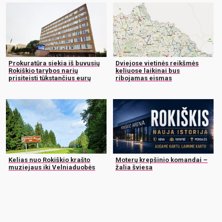
Prokuratūra siekia iš buvusių
Dviejose vietinės reikšmės
Rokiškio tarybos narių
keliuose laikinai bus
prisiteisti tūkstančius eurų
ribojamas eismas
Kelias nuo Rokiškio krašto
Moterų krepšinio komandai –
muziejaus iki Velniaduobės
žalia šviesa