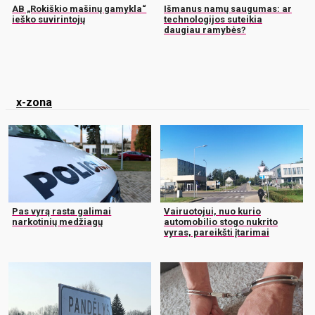
AB „Rokiškio mašinų gamykla“
Išmanus namų saugumas: ar
ieško suvirintojų
technologijos suteikia
daugiau ramybės?
x-zona
Pas vyrą rasta galimai
Vairuotojui, nuo kurio
narkotinių medžiagų
automobilio stogo nukrito
vyras, pareikšti įtarimai