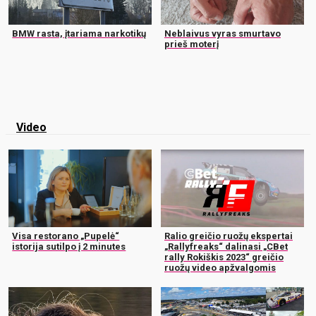
BMW rasta, įtariama narkotikų
Neblaivus vyras smurtavo
prieš moterį
Video
Visa restorano „Pupelė“
Ralio greičio ruožų ekspertai
istorija sutilpo į 2 minutes
„Rallyfreaks“ dalinasi „CBet
rally Rokiškis 2023“ greičio
ruožų video apžvalgomis