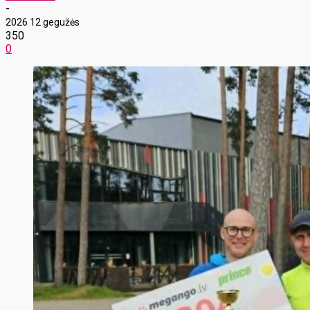
-
2026 12 gegužės
350
0