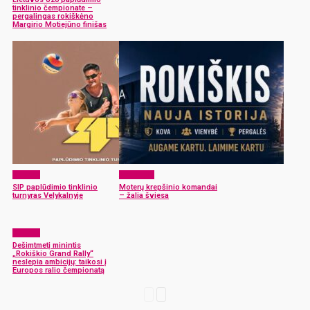
tinklinio čempionate –
pergalingas rokiškėno
Margirio Motiejūno finišas
Sportas
Aktualijos
SIP paplūdimio tinklinio
Moterų krepšinio komandai
turnyras Velykalnyje
– žalia šviesa
Sportas
Dešimtmetį minintis
„Rokiškio Grand Rally“
neslepia ambicijų: taikosi į
Europos ralio čempionatą