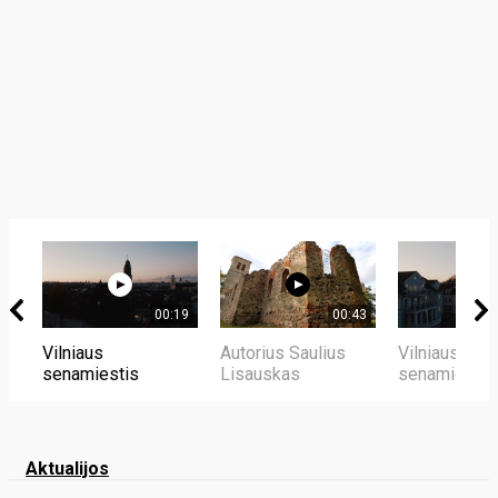
00:19
00:43
Vilniaus
Autorius Saulius
Vilniaus
senamiestis
Lisauskas
senamiestis
Aktualijos