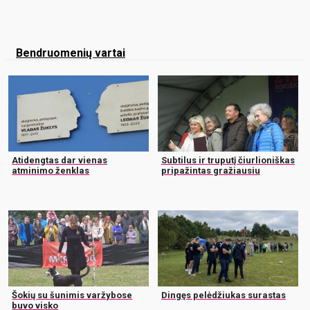
Bendruomenių vartai
Atidengtas dar vienas
Subtilus ir truputį čiurlioniškas
atminimo ženklas
pripažintas gražiausiu
Šokių su šunimis varžybose
Dingęs pelėdžiukas surastas
buvo visko