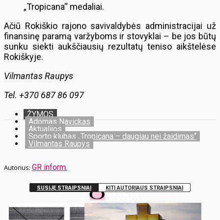
„Tropicana“ medaliai.
Ačiū Rokiškio rajono savivaldybės administracijai už
finansinę paramą varžyboms ir stovyklai – be jos būtų
sunku siekti aukščiausių rezultatų teniso aikštelėse
Rokiškyje.
Vilmantas Raupys
Tel. +370 687 86 097
ŽYMOS
Adomas Navickas
Aktualijos
Sporto klubas „Tropicana – daugiau nei žaidimas“
Vilmantas Raupys
GR inform.
SUSIJĘ STRAIPSNIAI
KITI AUTORIAUS STRAIPSNIAI