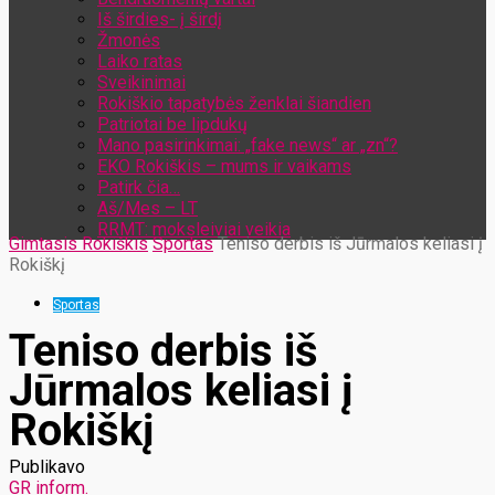
Iš širdies- į širdį
Žmonės
Laiko ratas
Sveikinimai
Rokiškio tapatybės ženklai šiandien
Patriotai be lipdukų
Mano pasirinkimai: „fake news“ ar „zn“?
EKO Rokiškis – mums ir vaikams
Patirk čia…
Aš/Mes – LT
RRMT: moksleiviai veikia
Gimtasis Rokiškis
Sportas
Teniso derbis iš Jūrmalos keliasi į
Rokiškį
Sportas
Teniso derbis iš
Jūrmalos keliasi į
Rokiškį
Publikavo
GR inform.