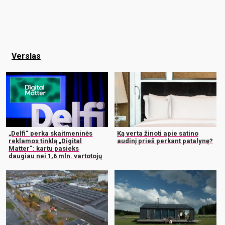
Verslas
„Delfi“ perka skaitmeninės
Ką verta žinoti apie satino
reklamos tinklą „Digital
audinį prieš perkant patalynę?
Matter“: kartu pasieks
daugiau nei 1,6 mln. vartotojų