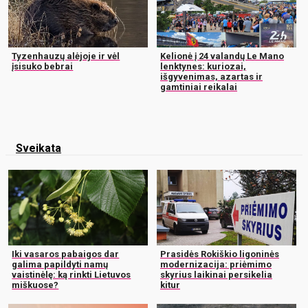
Tyzenhauzų alėjoje ir vėl
Kelionė į 24 valandų Le Mano
įsisuko bebrai
lenktynes: kuriozai,
išgyvenimas, azartas ir
gamtiniai reikalai
Sveikata
Iki vasaros pabaigos dar
Prasidės Rokiškio ligoninės
galima papildyti namų
modernizacija: priėmimo
vaistinėlę: ką rinkti Lietuvos
skyrius laikinai persikelia
miškuose?
kitur