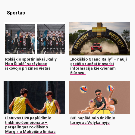
Sportas
Rokiškio sportininkai „Rally
„Rokiškio Grand Rally“ – nauji
Neo Šilalė“ varžybose
greičio ruožai ir svarbi
iškovojo prizines vietas
informacija kiekvienam
žiūrovui
Lietuvos U20 paplūdimio
SIP paplūdimio tinklinio
tinklinio čempionate –
turnyras Velykalnyje
pergalingas rokiškėno
Margirio Motiejūno finišas