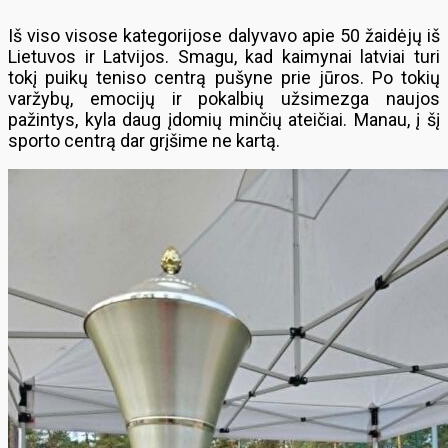
Iš viso visose kategorijose dalyvavo apie 50 žaidėjų iš
Lietuvos ir Latvijos. Smagu, kad kaimynai latviai turi
tokį puikų teniso centrą pušyne prie jūros. Po tokių
varžybų, emocijų ir pokalbių užsimezga naujos
pažintys, kyla daug įdomių minčių ateičiai. Manau, į šį
sporto centrą dar grįšime ne kartą.