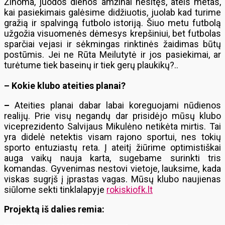
Žinoma, juodos dienos amžinai nesitęs, ateis metas,
kai pasiekimais galėsime didžiuotis, juolab kad turime
gražią ir spalvingą futbolo istoriją. Šiuo metu futbolą
užgožia visuomenės dėmesys krepšiniui, bet futbolas
sparčiai vejasi ir sėkmingas rinktinės žaidimas būtų
postūmis. Jei ne Rūta Meilutytė ir jos pasiekimai, ar
turėtume tiek baseinų ir tiek gerų plaukikų?..
–
Kokie klubo ateities planai?
–
Ateities planai dabar labai koreguojami nūdienos
realijų. Prie visų negandų dar prisidėjo mūsų klubo
viceprezidento Salvijaus Mikulėno netikėta mirtis. Tai
yra didelė netektis visam rajono sportui, nes tokių
sporto entuziastų reta. Į ateitį žiūrime optimistiškai
auga vaikų nauja karta, sugebame surinkti tris
komandas. Gyvenimas nestovi vietoje, lauksime, kada
viskas sugrįš į įprastas vagas. Mūsų klubo naujienas
siūlome sekti tinklalapyje
rokiskiofk.lt
Projektą iš dalies remia: