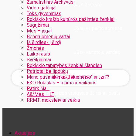
Žurnalistinis Archyvas
Užregistruokite savo paskyrą
Video galerija
Toks gyvenimas
Rokiškio krašto kultūros pažinties ženklai
Sugrįžimai
Jūsų el. pašto adresas
Mes – jėga!
Bendruomenių vartai
Iš širdies- į širdį
Žmonės
Jūsų vartotojo vardas
Laiko ratas
Sveikinimai
Rokiškio tapatybės ženklai šiandien
Patriotai be lipdukų
Mano pasirinkimai: „fake news“ ar „zn“?
EKO Rokiškis – mums ir vaikams
Patirk čia…
Jūsų slaptažodis bus atsiųstas Jums el. paštu
Aš/Mes – LT
RRMT: moksleiviai veikia
Atstatykite savo slaptažodį
Aktualijos