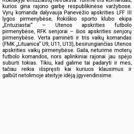
kurios gina rajono garbę respublikinėse varžybose.
Vyrų komanda dalyvauja Panevėžio apskrities LFF III
lygos pirmenybėse, Rokiškio sporto klubo ekipa
„Entuziastai“ – Utenos apskrities futbolo
pirmenybėse, RFK senjorai – šios apskrities senjorų
pirmenybėse. Verta paminėti ir tris vaikų komandas
(FMK „Lituanica“ U9, U11, U13), besirungiančias Utenos
apskrities vaikų pirmenybėse. Gaila, neturime moterų
futbolo komandos, nors aplinkiniai rajonai jau spėjo
suburti tokias. Tikiu, kad galime tai padaryti ir mes,
tačiau reikia išspręsti kai kuriuos klausimus ir
galbūt netolimoje ateityje idėją įgyvendinsime.