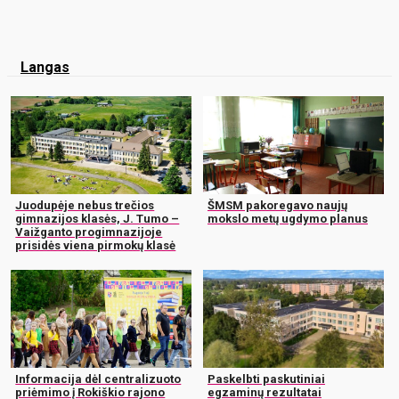
Langas
Juodupėje nebus trečios
ŠMSM pakoregavo naujų
gimnazijos klasės, J. Tumo –
mokslo metų ugdymo planus
Vaižganto progimnazijoje
prisidės viena pirmokų klasė
Informacija dėl centralizuoto
Paskelbti paskutiniai
priėmimo į Rokiškio rajono
egzaminų rezultatai