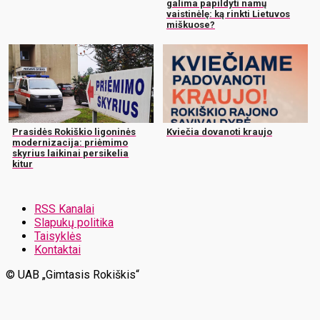
galima papildyti namų
vaistinėlę: ką rinkti Lietuvos
miškuose?
Prasidės Rokiškio ligoninės
Kviečia dovanoti kraujo
modernizacija: priėmimo
skyrius laikinai persikelia
kitur
RSS Kanalai
Slapukų politika
Taisyklės
Kontaktai
© UAB „Gimtasis Rokiškis“