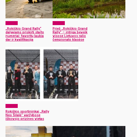
Sportas
Sportas
„Rokiškio Grand Rally“
Prieš „Rokiškio Grand
dalyviams priskirti starto
Rally“ – intriga beveik
numeriai: favoritų laukia
visose Lietuvos ralio
dar ir kvalifikacija
čempionato klasėse
Sportas
Rokiškio sportininkai „Rally
Neo Šilalė“ varžybose
iškovojo prizines vietas