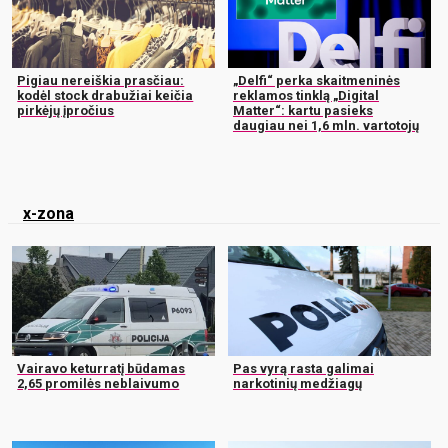
Pigiau nereiškia prasčiau:
„Delfi“ perka skaitmeninės
kodėl stock drabužiai keičia
reklamos tinklą „Digital
pirkėjų įpročius
Matter“: kartu pasieks
daugiau nei 1,6 mln. vartotojų
x-zona
Vairavo keturratį būdamas
Pas vyrą rasta galimai
2,65 promilės neblaivumo
narkotinių medžiagų