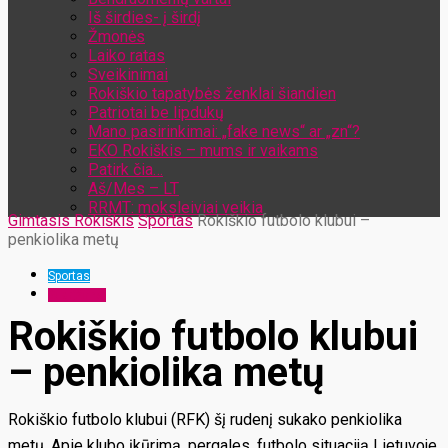
Iš širdies- į širdį
Žmonės
Laiko ratas
Sveikinimai
Rokiškio tapatybės ženklai šiandien
Patriotai be lipdukų
Mano pasirinkimai: „fake news“ ar „zn“?
EKO Rokiškis – mums ir vaikams
Patirk čia…
Aš/Mes – LT
RRMT: moksleiviai veikia
Gimtasis Rokiškis
Sportas
Rokiškio futbolo klubui –
penkiolika metų
Sportas
Sugrįžimai
Rokiškio futbolo klubui
– penkiolika metų
Rokiškio futbolo klubui (RFK) šį rudenį sukako penkiolika
metų. Apie klubo įkūrimą, pergales, futbolo situaciją Lietuvoje