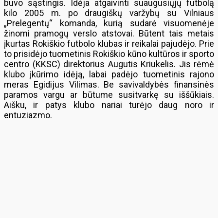
buvo sąstingis. Idėja atgaivinti suaugusiųjų futbolą
kilo 2005 m. po draugiškų varžybų su Vilniaus
„Prelegentų“ komanda, kurią sudarė visuomenėje
žinomi pramogų verslo atstovai. Būtent tais metais
įkurtas Rokiškio futbolo klubas ir reikalai pajudėjo. Prie
to prisidėjo tuometinis Rokiškio kūno kultūros ir sporto
centro (KKSC) direktorius Augutis Kriukelis. Jis rėmė
klubo įkūrimo idėją, labai padėjo tuometinis rajono
meras Egidijus Vilimas. Be savivaldybės finansinės
paramos vargu ar būtume susitvarkę su iššūkiais.
Aišku, ir patys klubo nariai turėjo daug noro ir
entuziazmo.