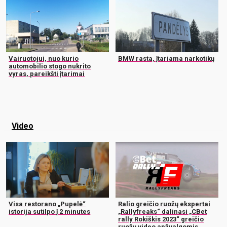
Vairuotojui, nuo kurio
BMW rasta, įtariama narkotikų
automobilio stogo nukrito
vyras, pareikšti įtarimai
Video
Visa restorano „Pupelė“
Ralio greičio ruožų ekspertai
istorija sutilpo į 2 minutes
„Rallyfreaks“ dalinasi „CBet
rally Rokiškis 2023“ greičio
ruožų video apžvalgomis