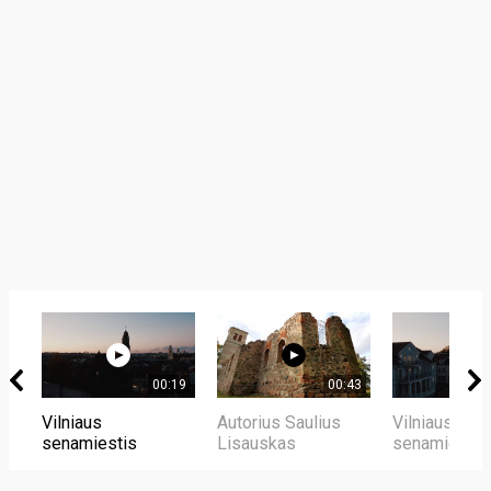
00:19
00:43
Vilniaus
Autorius Saulius
Vilniaus
senamiestis
Lisauskas
senamiestis