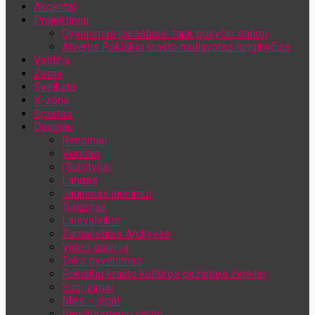
Akcentai
Jūsų el. pašto adresas
Projektiniai
Gyvenimas paraštėse: tapk pokyčio dalimi
Atvėrus Rokiškio krašto muliavotas lunginyčias
Valdžia
Žemė
Sveikata
X-zona
Sportas
Daugiau
Renginiai
Verslas
(Sub)tyliai
Langas
Jaunimas jaunimui
Turizmas
Laisvalaikis
Žurnalistinis Archyvas
Video galerija
Toks gyvenimas
Rokiškio krašto kultūros pažinties ženklai
Sugrįžimai
Mes – jėga!
Bendruomenių vartai