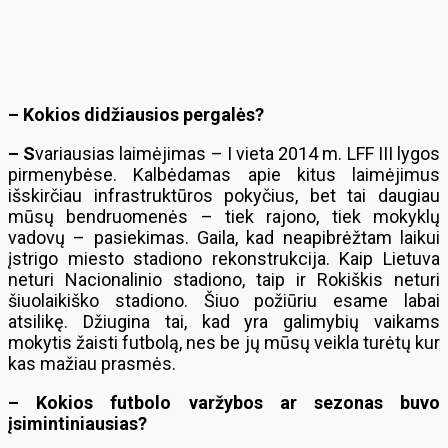
– Kokios didžiausios pergalės?
– S
variausias laimėjimas – I vieta 2014 m. LFF III lygos
pirmenybėse. Kalbėdamas apie kitus laimėjimus
išskirčiau infrastruktūros pokyčius, bet tai daugiau
mūsų bendruomenės – tiek rajono, tiek mokyklų
vadovų – pasiekimas. Gaila, kad neapibrėžtam laikui
įstrigo miesto stadiono rekonstrukcija. Kaip Lietuva
neturi Nacionalinio stadiono, taip ir Rokiškis neturi
šiuolaikiško stadiono. Šiuo požiūriu esame labai
atsilikę. Džiugina tai, kad yra galimybių vaikams
mokytis žaisti futbolą, nes be jų mūsų veikla turėtų kur
kas mažiau prasmės.
– Kokios futbolo varžybos ar sezonas buvo
įsimintiniausias?