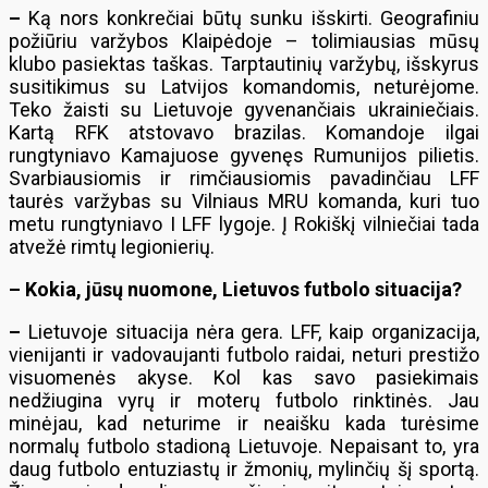
–
Ką nors konkrečiai būtų sunku išskirti. Geografiniu
požiūriu varžybos Klaipėdoje – tolimiausias mūsų
klubo pasiektas taškas. Tarptautinių varžybų, išskyrus
susitikimus su Latvijos komandomis, neturėjome.
Teko žaisti su Lietuvoje gyvenančiais ukrainiečiais.
Kartą RFK atstovavo brazilas. Komandoje ilgai
rungtyniavo Kamajuose gyvenęs Rumunijos pilietis.
Svarbiausiomis ir rimčiausiomis pavadinčiau LFF
taurės varžybas su Vilniaus MRU komanda, kuri tuo
metu rungtyniavo I LFF lygoje. Į Rokiškį vilniečiai tada
atvežė rimtų legionierių.
–
Kokia, jūsų nuomone, Lietuvos futbolo situacija?
–
Lietuvoje situacija nėra gera. LFF, kaip organizacija,
vienijanti ir vadovaujanti futbolo raidai, neturi prestižo
visuomenės akyse. Kol kas savo pasiekimais
nedžiugina vyrų ir moterų futbolo rinktinės. Jau
minėjau, kad neturime ir neaišku kada turėsime
normalų futbolo stadioną Lietuvoje. Nepaisant to, yra
daug futbolo entuziastų ir žmonių, mylinčių šį sportą.