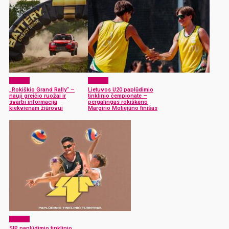
Sportas
Sportas
„Rokiškio Grand Rally“ –
Lietuvos U20 paplūdimio
nauji greičio ruožai ir
tinklinio čempionate –
svarbi informacija
pergalingas rokiškėno
kiekvienam žiūrovui
Margirio Motiejūno finišas
Sportas
SIP paplūdimio tinklinio