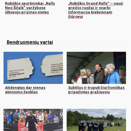
Rokiškio sportininkai „Rally
„Rokiškio Grand Rally“ – nauji
Neo Šilalė“ varžybose
greičio ruožai ir svarbi
iškovojo prizines vietas
informacija kiekvienam
žiūrovui
Bendruomenių vartai
Atidengtas dar vienas
Subtilus ir truputį čiurlioniškas
atminimo ženklas
pripažintas gražiausiu