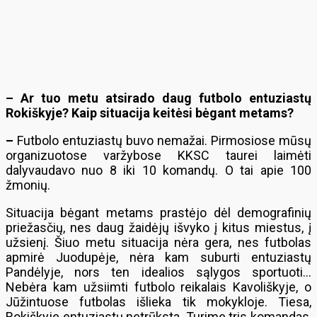
– Ar tuo metu atsirado daug futbolo entuziastų
Rokiškyje? Kaip situacija keitėsi bėgant metams?
–
Futbolo entuziastų buvo nemažai. Pirmosiose mūsų
organizuotose varžybose KKSC taurei laimėti
dalyvaudavo nuo 8 iki 10 komandų. O tai apie 100
žmonių.
Situacija bėgant metams prastėjo dėl demografinių
priežasčių, nes daug žaidėjų išvyko į kitus miestus, į
užsienį. Šiuo metu situacija nėra gera, nes futbolas
apmirė Juodupėje, nėra kam suburti entuziastų
Pandėlyje, nors ten idealios sąlygos sportuoti…
Nebėra kam užsiimti futbolo reikalais Kavoliškyje, o
Jūžintuose futbolas išlieka tik mokykloje. Tiesa,
Rokiškyje entuziastų netrūksta. Turime tris komandas,