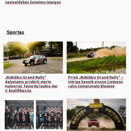
savivaldybės švietimo įstaigas
Sportas
„Rokiškio Grand Rally“
Prieš „Rokiškio Grand Rally“ –
dalyviams priskirti starto
intriga beveik visose Lietuvos
numeriai: favoritų laukia dar
ralio čempionato klasėse
ir kvalifikacija