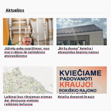
Aktualijos
Jūžintų aukų sugrįžimas: nuo
„Biržų duona“ kviečia į
mero idėjos iki valstybinio
atnaujintus kepinių namus
atsisveikinimo
Laikinai bus ribojamas eismas
Kviečia dovanoti kraujo
dar dviejuose vietinės
reikšmės keliuose