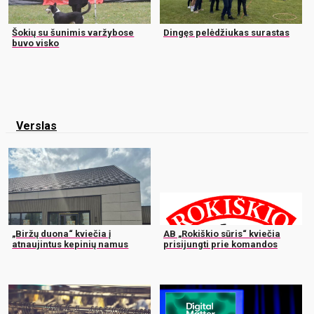
Šokių su šunimis varžybose
Dingęs pelėdžiukas surastas
buvo visko
Verslas
„Biržų duona“ kviečia į
AB „Rokiškio sūris“ kviečia
atnaujintus kepinių namus
prisijungti prie komandos