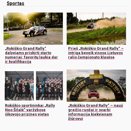
Sportas
„Rokiškio Grand Rally“
Prieš „Rokiškio Grand Rally“ –
dalyviams priskirti starto
intriga beveik visose Lietuvos
numeriai: favoritų laukia dar
ralio čempionato klasėse
ir kvalifikacija
Rokiškio sportininkai „Rally
„Rokiškio Grand Rally“ – nauji
Neo Šilalė“ varžybose
greičio ruožai ir svarbi
iškovojo prizines vietas
informacija kiekvienam
žiūrovui