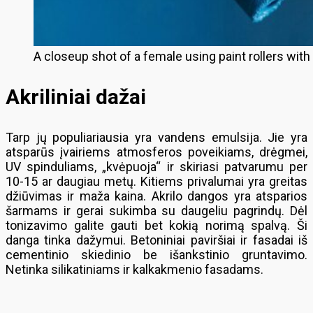
A closeup shot of a female using paint rollers with
Akriliniai dažai
Tarp jų populiariausia yra vandens emulsija. Jie yra
atsparūs įvairiems atmosferos poveikiams, drėgmei,
UV spinduliams, „kvėpuoja“ ir skiriasi patvarumu per
10-15 ar daugiau metų. Kitiems privalumai yra greitas
džiūvimas ir maža kaina. Akrilo dangos yra atsparios
šarmams ir gerai sukimba su daugeliu pagrindų. Dėl
tonizavimo galite gauti bet kokią norimą spalvą. Ši
danga tinka dažymui. Betoniniai paviršiai ir fasadai iš
cementinio skiedinio be išankstinio gruntavimo.
Netinka silikatiniams ir kalkakmenio fasadams.