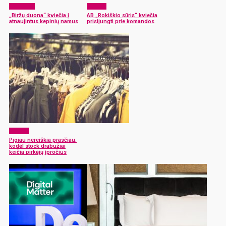
Aktualijos
Verslas
„Biržų duona“ kviečia į
AB „Rokiškio sūris“ kviečia
atnaujintus kepinių namus
prisijungti prie komandos
Verslas
Pigiau nereiškia prasčiau:
kodėl stock drabužiai
keičia pirkėjų įpročius