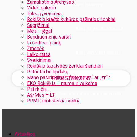
Žurnalistinis Archyvas
Užregistruokite savo paskyrą
Video galerija
Toks gyvenimas
Rokiškio krašto kultūros pažinties ženklai
Sugrįžimai
Jūsų el. pašto adresas
Mes – jėga!
Bendruomenių vartai
Iš širdies- į širdį
Žmonės
Jūsų vartotojo vardas
Laiko ratas
Sveikinimai
Rokiškio tapatybės ženklai šiandien
Patriotai be lipdukų
Mano pasirinkimai: „fake news“ ar „zn“?
EKO Rokiškis – mums ir vaikams
Patirk čia…
Jūsų slaptažodis bus atsiųstas Jums el. paštu
Aš/Mes – LT
RRMT: moksleiviai veikia
Atstatykite savo slaptažodį
Aktualijos