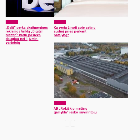
Verslas
Verslas
„Delfi“ perka skaitmeninės
Ką verta žinoti apie satino
reklamos tinklą „Digital
audinį prieš perkant
Matter“: kartu pasieks
patalynę?
daugiau nei 1,6 mln.
vartotojų
Verslas
AB „Rokiškio mašinų
gamykla“ ieško suvirintojų