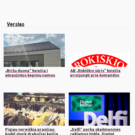
Verslas
„Biržų duona“ kviečia į
AB „Rokiškio sūris“ kviečia
atnaujintus kepinių namus
prisijungti prie komandos
Pigiau nereiškia prasčiau:
„Delfi“ perka skaitmeninės
kodėl stock drabužiai keičia
reklamos tinklą „Digital