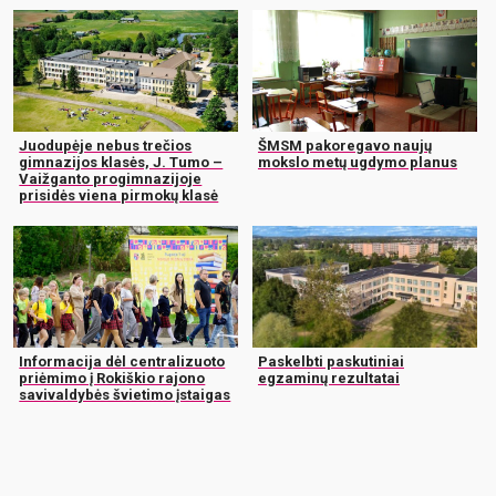
Juodupėje nebus trečios
ŠMSM pakoregavo naujų
gimnazijos klasės, J. Tumo –
mokslo metų ugdymo planus
Vaižganto progimnazijoje
prisidės viena pirmokų klasė
Informacija dėl centralizuoto
Paskelbti paskutiniai
priėmimo į Rokiškio rajono
egzaminų rezultatai
savivaldybės švietimo įstaigas