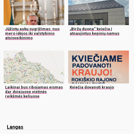
Jūžintų aukų sugrįžimas: nuo
„Biržų duona“ kviečia į
mero idėjos iki valstybinio
atnaujintus kepinių namus
atsisveikinimo
Laikinai bus ribojamas eismas
Kviečia dovanoti kraujo
dar dviejuose vietinės
reikšmės keliuose
Langas