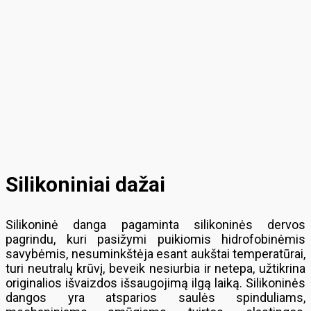
Silikoniniai dažai
Silikoninė danga pagaminta silikoninės dervos
pagrindu, kuri pasižymi puikiomis hidrofobinėmis
savybėmis, nesuminkštėja esant aukštai temperatūrai,
turi neutralų krūvį, beveik nesiurbia ir netepa, užtikrina
originalios išvaizdos išsaugojimą ilgą laiką. Silikoninės
dangos yra atsparios saulės spinduliams,