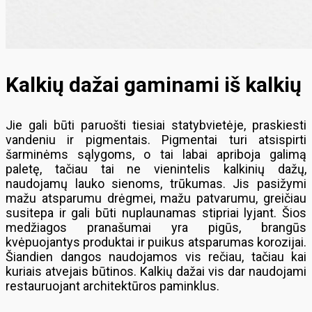
Kalkių dažai gaminami iš kalkių
Jie gali būti paruošti tiesiai statybvietėje, praskiesti
vandeniu ir pigmentais. Pigmentai turi atsispirti
šarminėms sąlygoms, o tai labai apriboja galimą
paletę, tačiau tai ne vienintelis kalkinių dažų,
naudojamų lauko sienoms, trūkumas. Jis pasižymi
mažu atsparumu drėgmei, mažu patvarumu, greičiau
susitepa ir gali būti nuplaunamas stipriai lyjant. Šios
medžiagos pranašumai yra pigūs, brangūs
kvėpuojantys produktai ir puikus atsparumas korozijai.
Šiandien dangos naudojamos vis rečiau, tačiau kai
kuriais atvejais būtinos. Kalkių dažai vis dar naudojami
restauruojant architektūros paminklus.