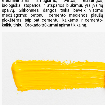
mechaniniams smūgiams, tvirtos, elastingos,
biologiškai atsparios ir atsparios blukimui, yra įvairių
spalvų. Silikoninės dangos tinka beveik visoms
medžiagoms: betonui, cemento medienos plaušų
plokštėms, taip pat cementui, kalkėms ir cemento-
kalkių tinkui. Brokado trūkumai apima tik kainą.