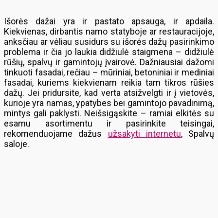
Išorės dažai yra ir pastato apsauga, ir apdaila.
Kiekvienas, dirbantis namo statyboje ar restauracijoje,
anksčiau ar vėliau susidurs su išorės dažų pasirinkimo
problema ir čia jo laukia didžiulė staigmena – didžiulė
rūšių, spalvų ir gamintojų įvairovė. Dažniausiai dažomi
tinkuoti fasadai, rečiau – mūriniai, betoniniai ir mediniai
fasadai, kuriems kiekvienam reikia tam tikros rūšies
dažų. Jei pridursite, kad verta atsižvelgti ir į vietovės,
kurioje yra namas, ypatybes bei gamintojo pavadinimą,
mintys gali paklysti. Neišsigąskite – ramiai elkitės su
esamu asortimentu ir pasirinkite teisingai,
rekomenduojame dažus
užsakyti internetu
, Spalvų
saloje.