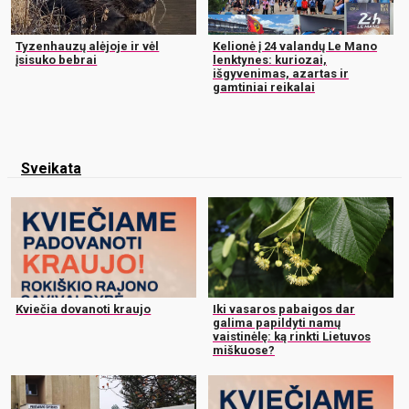
Tyzenhauzų alėjoje ir vėl
Kelionė į 24 valandų Le Mano
įsisuko bebrai
lenktynes: kuriozai,
išgyvenimas, azartas ir
gamtiniai reikalai
Sveikata
Kviečia dovanoti kraujo
Iki vasaros pabaigos dar
galima papildyti namų
vaistinėlę: ką rinkti Lietuvos
miškuose?