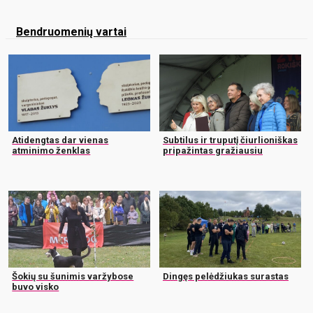
Bendruomenių vartai
Atidengtas dar vienas
Subtilus ir truputį čiurlioniškas
atminimo ženklas
pripažintas gražiausiu
Šokių su šunimis varžybose
Dingęs pelėdžiukas surastas
buvo visko