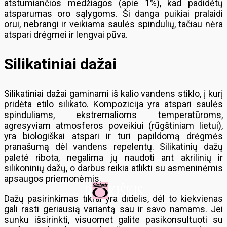
atstumiančios medžiagos (apie 1%), kad padidėtų
atsparumas oro sąlygoms. Ši danga puikiai pralaidi
orui, nebrangi ir veikiama saulės spindulių, tačiau nėra
atspari drėgmei ir lengvai pūva.
Silikatiniai dažai
Silikatiniai dažai gaminami iš kalio vandens stiklo, į kurį
pridėta etilo silikato. Kompozicija yra atspari saulės
spinduliams, ekstremalioms temperatūroms,
agresyviam atmosferos poveikiui (rūgštiniam lietui),
yra biologiškai atspari ir turi papildomą drėgmės
pranašumą dėl vandens repelentų. Silikatinių dažų
paletė ribota, negalima jų naudoti ant akrilinių ir
silikoninių dažų, o darbus reikia atlikti su asmeninėmis
apsaugos priemonėmis.
Dažų pasirinkimas tikrai yra didelis, dėl to kiekvienas
gali rasti geriausią variantą sau ir savo namams. Jei
sunku išsirinkti, visuomet galite pasikonsultuoti su