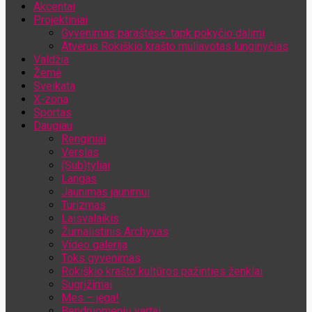
Akcentai
Jūsų el. pašto adresas
Projektiniai
Gyvenimas paraštėse: tapk pokyčio dalimi
Atvėrus Rokiškio krašto muliavotas lunginyčias
Valdžia
Žemė
Sveikata
X-zona
Sportas
Daugiau
Renginiai
Verslas
(Sub)tyliai
Langas
Jaunimas jaunimui
Turizmas
Laisvalaikis
Žurnalistinis Archyvas
Video galerija
Toks gyvenimas
Rokiškio krašto kultūros pažinties ženklai
Sugrįžimai
Mes – jėga!
Bendruomenių vartai