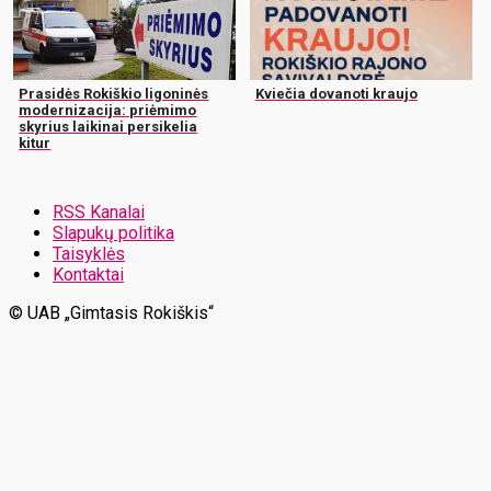
Prasidės Rokiškio ligoninės
Kviečia dovanoti kraujo
modernizacija: priėmimo
skyrius laikinai persikelia
kitur
RSS Kanalai
Slapukų politika
Taisyklės
Kontaktai
© UAB „Gimtasis Rokiškis“