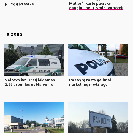
pirkėjų įpročius
Matter“: kartu pasieks
daugiau nei 1,6 mln. vartotojų
x-zona
Vairavo keturratį būdamas
Pas vyrą rasta galimai
2,65 promilės neblaivumo
narkotinių medžiagų