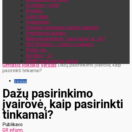
Iš širdies- į širdį
Žmonės
Laiko ratas
Sveikinimai
Rokiškio tapatybės ženklai šiandien
Patriotai be lipdukų
Mano pasirinkimai: „fake news“ ar „zn“?
EKO Rokiškis – mums ir vaikams
Patirk čia…
Aš/Mes – LT
RRMT: moksleiviai veikia
Gimtasis Rokiškis
Verslas
Dažų pasirinkimo įvairovė, kaip
pasirinkti tinkamai?
Verslas
Dažų pasirinkimo
įvairovė, kaip pasirinkti
tinkamai?
Publikavo
GR inform.