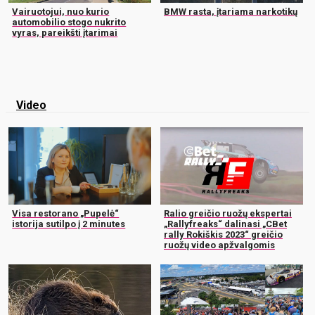
Vairuotojui, nuo kurio
BMW rasta, įtariama narkotikų
automobilio stogo nukrito
vyras, pareikšti įtarimai
Video
Visa restorano „Pupelė“
Ralio greičio ruožų ekspertai
istorija sutilpo į 2 minutes
„Rallyfreaks“ dalinasi „CBet
rally Rokiškis 2023“ greičio
ruožų video apžvalgomis