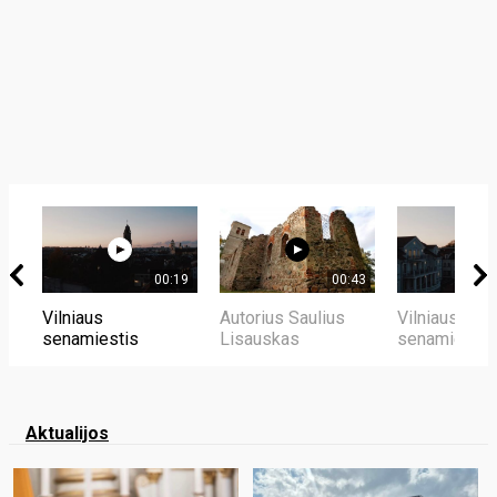
00:19
00:43
Vilniaus
Autorius Saulius
Vilniaus
senamiestis
Lisauskas
senamiestis
Aktualijos