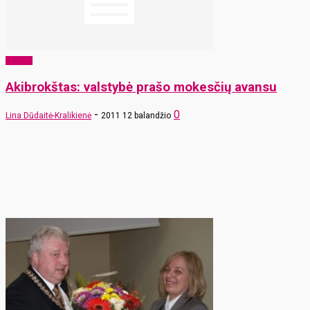
Verslas
Akibrokštas: valstybė prašo mokesčių avansu
-
0
Lina Dūdaitė-Kralikienė
2011 12 balandžio