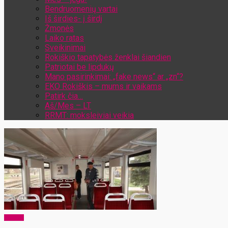
Bendruomenių vartai
Iš širdies- į širdį
Žmonės
Laiko ratas
Sveikinimai
Rokiškio tapatybės ženklai šiandien
Patriotai be lipdukų
Mano pasirinkimai: „fake news“ ar „zn“?
EKO Rokiškis – mums ir vaikams
Patirk čia…
Aš/Mes – LT
RRMT: moksleiviai veikia
Verslas