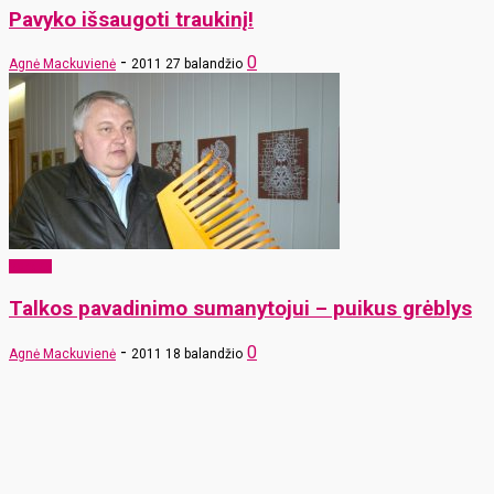
Pavyko išsaugoti traukinį!
-
0
Agnė Mackuvienė
2011 27 balandžio
Verslas
Talkos pavadinimo sumanytojui – puikus grėblys
-
0
Agnė Mackuvienė
2011 18 balandžio