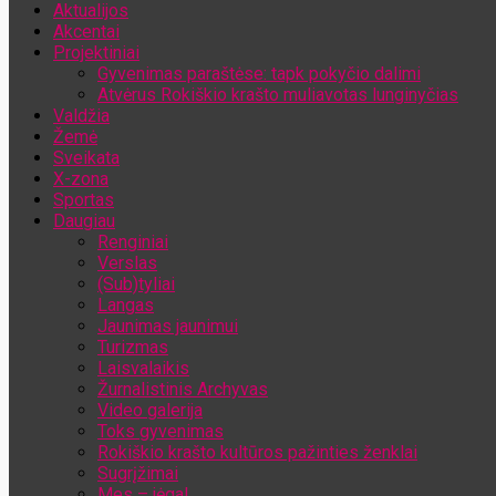
Aktualijos
Jūsų el. pašto adresas
Akcentai
Projektiniai
Gyvenimas paraštėse: tapk pokyčio dalimi
Atvėrus Rokiškio krašto muliavotas lunginyčias
Valdžia
Žemė
Sveikata
X-zona
Sportas
Daugiau
Renginiai
Verslas
(Sub)tyliai
Langas
Jaunimas jaunimui
Turizmas
Laisvalaikis
Žurnalistinis Archyvas
Video galerija
Toks gyvenimas
Rokiškio krašto kultūros pažinties ženklai
Sugrįžimai
Mes – jėga!