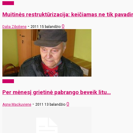
Verslas
Muitinės restruktūrizacija: keičiamas ne tik pavad
-
0
Dalia Zibolienė
2011 15 balandžio
Verslas
Per mėnesį grietinė pabrango beveik litu…
-
0
Agnė Mackuvienė
2011 13 balandžio