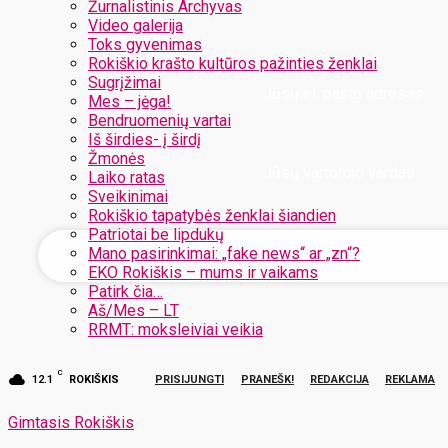
Žurnalistinis Archyvas
Video galerija
Toks gyvenimas
Rokiškio krašto kultūros pažinties ženklai
Sugrįžimai
Jūsų el. pašto adresas
Mes – jėga!
Bendruomenių vartai
Iš širdies- į širdį
Žmonės
Jūsų vartotojo vardas
Laiko ratas
Sveikinimai
Rokiškio tapatybės ženklai šiandien
Patriotai be lipdukų
Mano pasirinkimai: „fake news“ ar „zn“?
EKO Rokiškis – mums ir vaikams
Patirk čia…
Aš/Mes – LT
RRMT: moksleiviai veikia
C
12.1
ROKIŠKIS
PRISIJUNGTI
PRANEŠK!
REDAKCIJA
REKLAMA
Gimtasis Rokiškis