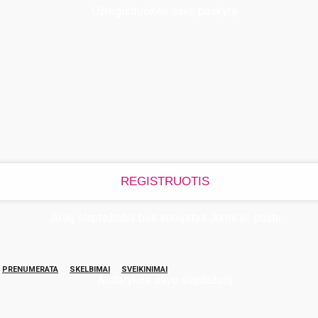
Užregistruokite savo paskyrą
Jūsų slaptažodis bus atsiųstas Jums el. paštu
PRENUMERATA
SKELBIMAI
SVEIKINIMAI
Atstatykite savo slaptažodį