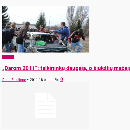
Verslas
„Darom 2011“: talkininkų daugėja, o šiukšlių mažėj
-
0
Dalia Zibolienė
2011 18 balandžio