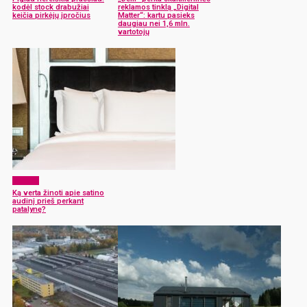
kodėl stock drabužiai
reklamos tinklą „Digital
keičia pirkėjų įpročius
Matter“: kartu pasieks
daugiau nei 1,6 mln.
vartotojų
Verslas
Ką verta žinoti apie satino
audinį prieš perkant
patalynę?