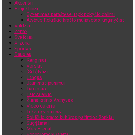
Akcentai
Jūsų el. pašto adresas
Projektiniai
Gyvenimas paraštėse: tapk pokyčio dalimi
Atvėrus Rokiškio krašto muliavotas lunginyčias
Valdžia
Žemė
Sveikata
X-zona
Sportas
Daugiau
Renginiai
Verslas
(Sub)tyliai
Langas
Jaunimas jaunimui
Turizmas
Laisvalaikis
Žurnalistinis Archyvas
Video galerija
Toks gyvenimas
Rokiškio krašto kultūros pažinties ženklai
Sugrįžimai
Mes – jėga!
Bendruomenių vartai