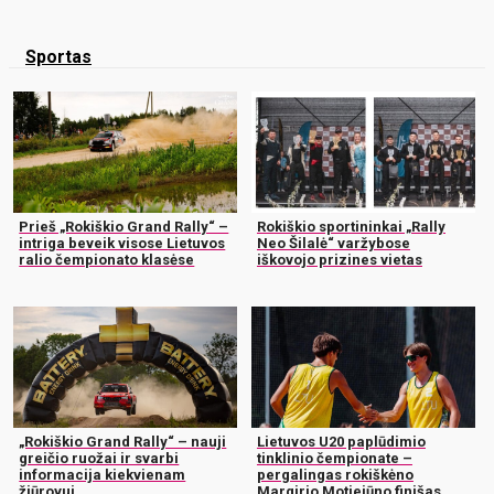
Sportas
Prieš „Rokiškio Grand Rally“ –
Rokiškio sportininkai „Rally
intriga beveik visose Lietuvos
Neo Šilalė“ varžybose
ralio čempionato klasėse
iškovojo prizines vietas
„Rokiškio Grand Rally“ – nauji
Lietuvos U20 paplūdimio
greičio ruožai ir svarbi
tinklinio čempionate –
informacija kiekvienam
pergalingas rokiškėno
žiūrovui
Margirio Motiejūno finišas