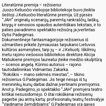
Literatūrinė premija – režisieriui
Juozo Keliuočio viešojoje bibliotekoje buvo įteikta
šeštoji J.Keliuočio literatūrinė premija. Už pjesės
“JAH” originalų scenarijų, paremtą rankraščių, laiškų,
knygų ir senosios spaudos autentiškais tekstais, ir to
paties pavadinimo spektaklio režisūrą ja įvertintas
Gytis Padegimas.
Dokumentinėje fantasmagorijoje režisierius iš
užmaršties prikėlė žymiausias tarpukario Lietuvos
kultūros asmenybes, tarp jų – ir J.Keliuotį. Iškilmių
metu rajono viešosios bibliotekos direktorė Alicija
Matiukienė premijos laureatui įteikė medžio skulptūrą
– scenos angelą. Kūrinio autorius – rajono
tautodailininkas Vidmantas Zakarka.
“Rokiškis – mano sėkmės miestas”, – tikino
režisierius G.Padegimas. Jis teigė nesąs iš tų
menininkų, kurių darbai dažnai įvertinami premijomis.
Anot p. Padegimo, jo spektaklio “JAH” premjera teatro
kritikai nesusidomėjo. O štai rokiškėnai režisierių
pagerbė jau antrą kartą: profesionalių teatrų festivalyje
“Vaidiname žemdirbiams” G.Padegimas yra gavęs