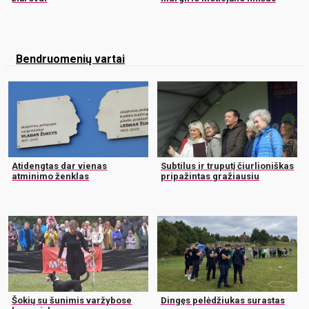
Bendruomenių vartai
Atidengtas dar vienas
Subtilus ir truputį čiurlioniškas
atminimo ženklas
pripažintas gražiausiu
Šokių su šunimis varžybose
Dingęs pelėdžiukas surastas