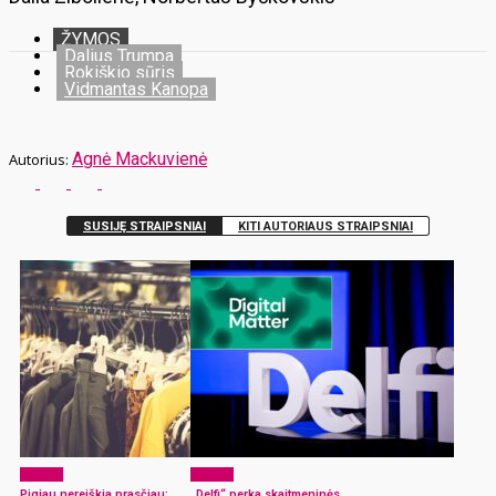
ŽYMOS
Dalius Trumpa
Rokiškio sūris
Vidmantas Kanopa
Agnė Mackuvienė
SUSIJĘ STRAIPSNIAI
KITI AUTORIAUS STRAIPSNIAI
Verslas
Verslas
Pigiau nereiškia prasčiau:
„Delfi“ perka skaitmeninės