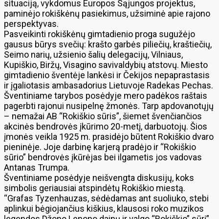
situaciją, vykdomus Europos Sąjungos projektus,
paminėjo rokiškėnų pasiekimus, užsiminė apie rajono
perspektyvas.
Pasveikinti rokiškėnų gimtadienio proga sugužėjo
gausus būrys svečių: krašto garbės piliečių, kraštiečių,
Seimo narių, užsienio šalių delegacijų, Vilniaus,
Kupiškio, Biržų, Visagino savivaldybių atstovų. Miesto
gimtadienio šventėje lankėsi ir Čekijos nepaprastasis
ir įgaliotasis ambasadorius Lietuvoje Radekas Pechas.
Šventiniame tarybos posėdyje mero padėkos raštais
pagerbti rajonui nusipelnę žmonės. Tarp apdovanotųjų
– nemažai AB “Rokiškio sūris”, šiemet švenčiančios
akcinės bendrovės įkūrimo 20-metį, darbuotojų. Šios
įmonės veikla 1925 m. prasidėjo būtent Rokiškio dvaro
pieninėje. Joje darbinę karjerą pradėjo ir “Rokiškio
sūrio” bendrovės įkūrėjas bei ilgametis jos vadovas
Antanas Trumpa.
Šventiniame posėdyje neišvengta diskusijų, koks
simbolis geriausiai atspindėtų Rokiškio miestą.
“Grafas Tyzenhauzas, sėdėdamas ant suoliuko, stebi
aplinkui bėgiojančius kiškius, klausosi roko muzikos
legendos Džono Lenono dainų ir valgo “Rokiškio” sūrį”,