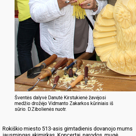
Šventės dalyvė Danutė Kirstukienė žavėjosi
medžio drožėjo Vidmanto Zakarkos kūriniais iš
sūrio. D.Zibolienės nuotr.
Rokiškio miesto 513-asis gimtadienis dovanojo mums
jausmingas akimirkas. Koncertai, parodos, mugė,