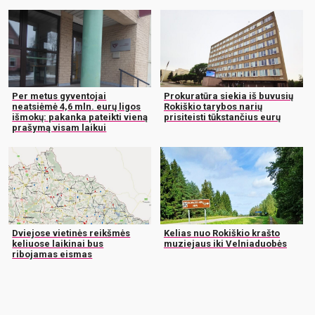
Per metus gyventojai
Prokuratūra siekia iš buvusių
neatsiėmė 4,6 mln. eurų ligos
Rokiškio tarybos narių
išmokų: pakanka pateikti vieną
prisiteisti tūkstančius eurų
prašymą visam laikui
Dviejose vietinės reikšmės
Kelias nuo Rokiškio krašto
keliuose laikinai bus
muziejaus iki Velniaduobės
ribojamas eismas