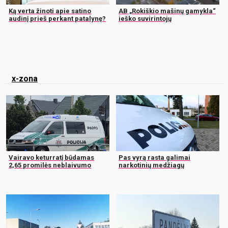
Ką verta žinoti apie satino
AB „Rokiškio mašinų gamykla“
audinį prieš perkant patalynę?
ieško suvirintojų
x-zona
Vairavo keturratį būdamas
Pas vyrą rasta galimai
2,65 promilės neblaivumo
narkotinių medžiagų