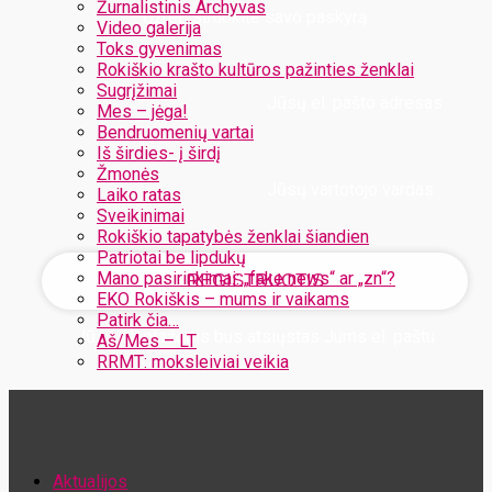
Žurnalistinis Archyvas
Užregistruokite savo paskyrą
Video galerija
Toks gyvenimas
Rokiškio krašto kultūros pažinties ženklai
Sugrįžimai
Jūsų el. pašto adresas
Mes – jėga!
Bendruomenių vartai
Iš širdies- į širdį
Žmonės
Jūsų vartotojo vardas
Laiko ratas
Sveikinimai
Rokiškio tapatybės ženklai šiandien
Patriotai be lipdukų
Mano pasirinkimai: „fake news“ ar „zn“?
EKO Rokiškis – mums ir vaikams
Patirk čia…
Jūsų slaptažodis bus atsiųstas Jums el. paštu
Aš/Mes – LT
RRMT: moksleiviai veikia
Atstatykite savo slaptažodį
Aktualijos