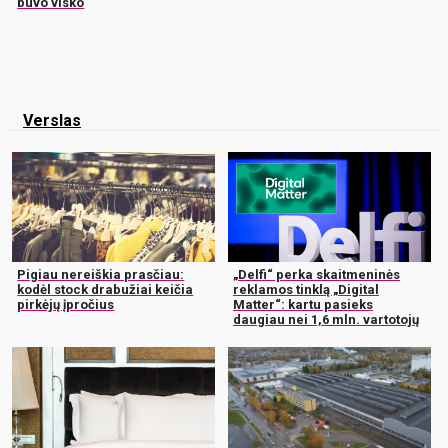
buvo visko
Verslas
Pigiau nereiškia prasčiau:
„Delfi“ perka skaitmeninės
kodėl stock drabužiai keičia
reklamos tinklą „Digital
pirkėjų įpročius
Matter“: kartu pasieks
daugiau nei 1,6 mln. vartotojų