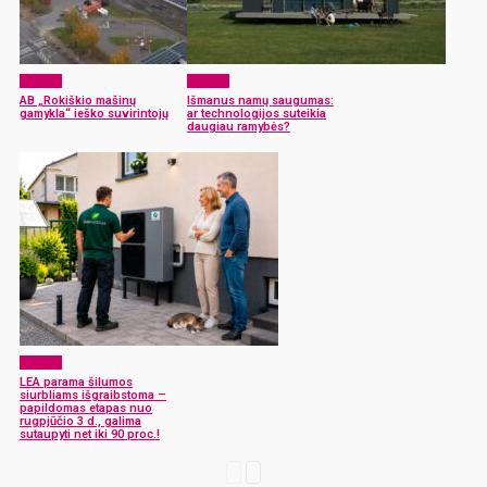
Verslas
Verslas
AB „Rokiškio mašinų
Išmanus namų saugumas:
gamykla“ ieško suvirintojų
ar technologijos suteikia
daugiau ramybės?
Verslas
LEA parama šilumos
siurbliams išgraibstoma –
papildomas etapas nuo
rugpjūčio 3 d., galima
sutaupyti net iki 90 proc.!