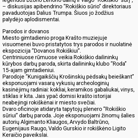
– diskusijas apibendrino “Rokiškio sūrio” direktoriaus
pavaduotojas Dalius Trumpa. Šiuos jo žodžius
palydėjo aplodismentai.
Parodos ir dovanos
Miesto gimtadienio proga Krašto muziejuje
visuomenei buvo pristatytos trys parodos ir nuolatinė
ekspozicija “Dovanos Rokiškiui”.
Centriniuose rūmuose veikia Rokiškio dailininkų
kūrybos darbų paroda, skirta dailininkų klubo “Roda”
15-ajam gimtadieniui.
Parodoje “Kunigaikščių Krošinskių pėdsakų beieškant”
eksponuojami vasarą vykusių archeologinių
kasinėjimų radiniai: kokliai, keramikos gabaliukai, vinys,
stiklas ir kita. Jais ypač domisi krašto istorijai
neabejingi rokiškėnai ir miesto svečiai.
Dvaro oficinoje atidaryta tapytojų plenero “Rokiškio
sūriui” darbų paroda. Joje eksponuojami žinomų šalies
autorių Algimanto Kliaugos, Arvydo Baltrūno,
Eugenijaus Raugo, Valdo Gurskio ir rokiškėno Ligito
Keraičio paveikslai.