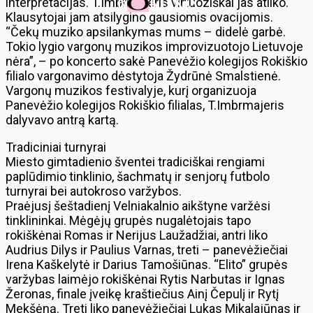
interpretacijas. T.Imbrmajeris virtuoziškai jas atliko.
Klausytojai jam atsilygino gausiomis ovacijomis.
“Čekų muziko apsilankymas mums – didelė garbė.
Tokio lygio vargonų muzikos improvizuotojo Lietuvoje
nėra”, – po koncerto sakė Panevėžio kolegijos Rokiškio
filialo vargonavimo dėstytoja Žydrūnė Smalstienė.
Vargonų muzikos festivalyje, kurį organizuoja
Panevėžio kolegijos Rokiškio filialas, T.Imbrmajeris
dalyvavo antrą kartą.
Tradiciniai turnyrai
Miesto gimtadienio šventei tradiciškai rengiami
paplūdimio tinklinio, šachmatų ir senjorų futbolo
turnyrai bei autokroso varžybos.
Praėjusį šeštadienį Velniakalnio aikštyne varžėsi
tinklininkai. Mėgėjų grupės nugalėtojais tapo
rokiškėnai Romas ir Nerijus Laužadžiai, antri liko
Audrius Dilys ir Paulius Varnas, treti – panevėžiečiai
Irena Kaškelytė ir Darius Tamošiūnas. “Elito” grupės
varžybas laimėjo rokiškėnai Rytis Narbutas ir Ignas
Žeronas, finale įveikę kraštiečius Ainį Čepulį ir Rytį
Mekšėną. Treti liko panevėžiečiai Lukas Mikalajūnas ir