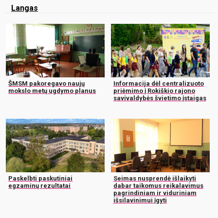
Langas
ŠMSM pakoregavo naujų
Informacija dėl centralizuoto
mokslo metų ugdymo planus
priėmimo į Rokiškio rajono
savivaldybės švietimo įstaigas
Paskelbti paskutiniai
Seimas nusprendė išlaikyti
egzaminų rezultatai
dabar taikomus reikalavimus
pagrindiniam ir viduriniam
išsilavinimui įgyti