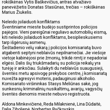
rokiškėnas Vytis Baškevičius, antras atvažiavo
panevėžietis Donatas Stasiūnas, trečias – rokiškėnas
Marius Žiukelis.
Neleido įsilaiduoti konfliktams
Šventiniame mieste budėjo sustiprintos policijos
pajėgos. Vieni pareigūnai reguliavo automobilių eismą,
kiti neleido įsilaiduoti konfliktams, besiplieskusiems
tarp išgėrusių asmenų.
Šeštadienio vėlų vakarą į policijos komisariatą buvo
atgabenti septyni neblaivūs nepilnamečiai. Jie viešoje
vietoje kabinėjosi prie žmonių, trikdė rimtį ir nepadoriai
elgėsi. Dalis šių triukšmadarių su policija reikalų yra
turėję ir anksčiau. Sulaikyti du neblaivūs suaugusieji,
šventės metu apsivogę prekybos centre, į komisariatą
nuvežta agresyvi moteris, padauginusi alkoholio.
Komisariato viršininkas Stasys Meliūnas sakė, jog
sunkesnių kriminalinių nusikaltimų, avarijų, vagysčių
šventės dienomis mieste nebuvo registruota.
Aldona Minkevičienė, Reda Milaknienė, Lina Dūdaitė,
Dalia Zibolienė, Norbertas Byčkovskis