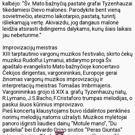
kalbėjo: “Šv. Mato bažnyčią pastatė grafai Tyzenhauzai
tikėdamiesi Dievo malonės. Parodykite bent vieną
sovietmečio, ateizmo laikotarpio, pastatą, turintį
išliekamąją vertę. Akivaizdu, jog dangaus malonė
leidžia atsirasti didingiems dalykams, kurių šiais laikais
jau nebeturime.”
Improvizacijų meistras
XIII tarptautinio vargonų muzikos festivalio, skirto čekų
muzikui Rudolfui Lymanui, atidarymo proga Šv.
apaštalo evangelisto Mato bažnyčioje koncertavo
Čekijos dirigentas, vargonininkas, Europoje gerai
žinomas vargonų muzikos improvizacijų ir
interpretacijų meistras Tomašas Imbrmajeris.
Vargonininkas grojo iš XIX a. grafų Tyzenhauzų natų,
R.Lymano, J.S.Bacho, F.Cristaforo trumpas melodijas, o
paskui šiuos kūrinius improvizavo.
Pieš koncertą klausytojams buvo išdalintos penklinės
norimų melodijų natoms užrašyti. Muzikos mylėtojai
panoro išgirsti liaudies dainų “Motule mano”, “Du
gaideliai” bei Edvardo Grigo siuitos “Peras Giuntas”