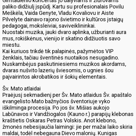
Gimtadienio koncertas jo dalyviams ir žiūrovams
paliko didžiulį įspūdį. Kartu su profesionalais Povilu
Meškėla, Vaida Genyte, Vladu Kovaliovu ir Aiste
Pilvelyte dainavo rajono švietimo ir kultūros įstaigų
pedagogai, moksleiviai, saviveiklininkai.
Nuostabi muzika, jauki dvaro aplinka, užburianti aura
mus, rokiškėnus, vienijo ir skatino didžiuotis savo
miestu.
Kai kuriuos trikdė tik palapinės, pažymėtos VIP
ženklais, tačiau šventinės nuotaikos nesugadino.
Nuskambėjus paskutiniesiems muzikos akordams,
dvaras nušvito lazerių šviesomis, o ugnies šou
paįvairintos akrobatikos ir šokių elementais.
Šv. Mato atlaidai
Praėjusį sekmadienį per Šv. Mato atlaidus Šv. apaštalo
evangelisto Mato bažnyčios šventoriuje vyko
iškilminga procesija. Po jos šv. Mišias aukojo
Labūnavos ir Vandžiogalos (Kauno r.) parapijų klebonas
kraštietis Oskaras Petras Volskis. Anot klebono,
žmonės nebesijaučia laimingi: jie per mažai laiko skiria
maldai, todėl nebegauna Dievo malonių. Kunigas