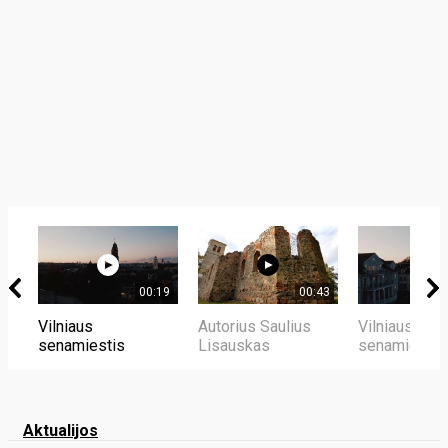
00:19
00:43
Vilniaus
Autorius Saulius
Vilniaus
senamiestis
Lisauskas
senamiestis
Aktualijos