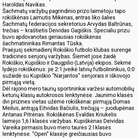
Haroldas Navikas.
Šachmatų varžybų pagrindinio prizo laimėtoju tapo
rokiškėnas Laimutis Mikėnas, antras liko šalies
Šachmatų federacijos sekretorius Arvydas Baltrūnas,
trečias – kraštietis Deividas Gagiškis. Specialiu prizu
buvo apdovanotas geriausias rokiškėnas
šachmatininkas Rimantas Tūska.
Praėjusį sekmadienį Rokiškio futbolo klubas surengė
tradicines senjorų varžybas. Šiemet jose žaidė
Rokiškio, Kupiškio ir Daugpilio (Latvija) ekipos. Sėkmė
lydėjo rokiškėnus: jie 2:1 įveikė latvių futbolininkus, 0:0
sužaidė su Kupiškio “Narjantos” senjorais ir iškovojo
pirmąją vietą.
Dėl rajono mero taurių sportininkai varžėsi automobilių
keturių klasių autokrosos lenktynėse. Jaunimo klasės
dvi prizines vietas užėmė rokiškėnai: pirmąją Domas
Meilus, antrąją Eitvidas Bačiulis, trečiąją – juodupėnas
Antanas Pitrėnas. Rokiškėnas Evaldas Kriukelis
laimėjo 1,6 l klasės varžybas. Kupiškėnas Deividas
Vareika pirmasis buvo mero taurės 2 l klasės
lenktynėse. “Open” klasėje greičiausias buvo