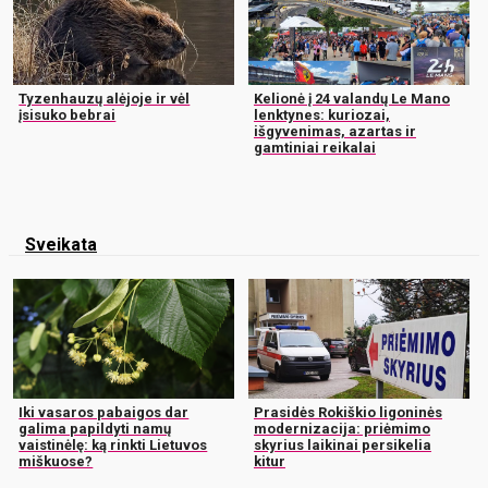
Tyzenhauzų alėjoje ir vėl
Kelionė į 24 valandų Le Mano
įsisuko bebrai
lenktynes: kuriozai,
išgyvenimas, azartas ir
gamtiniai reikalai
Sveikata
Iki vasaros pabaigos dar
Prasidės Rokiškio ligoninės
galima papildyti namų
modernizacija: priėmimo
vaistinėlę: ką rinkti Lietuvos
skyrius laikinai persikelia
miškuose?
kitur