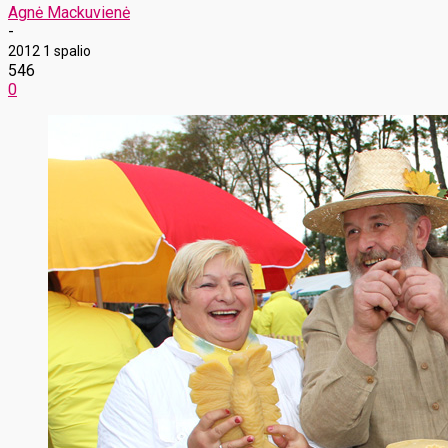
Agnė Mackuvienė
-
2012 1 spalio
546
0