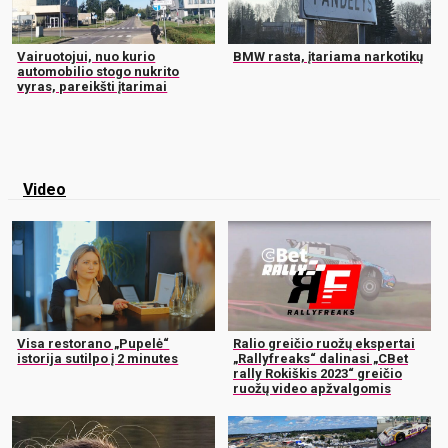
Vairuotojui, nuo kurio
BMW rasta, įtariama narkotikų
automobilio stogo nukrito
vyras, pareikšti įtarimai
Video
Visa restorano „Pupelė“
Ralio greičio ruožų ekspertai
istorija sutilpo į 2 minutes
„Rallyfreaks“ dalinasi „CBet
rally Rokiškis 2023“ greičio
ruožų video apžvalgomis