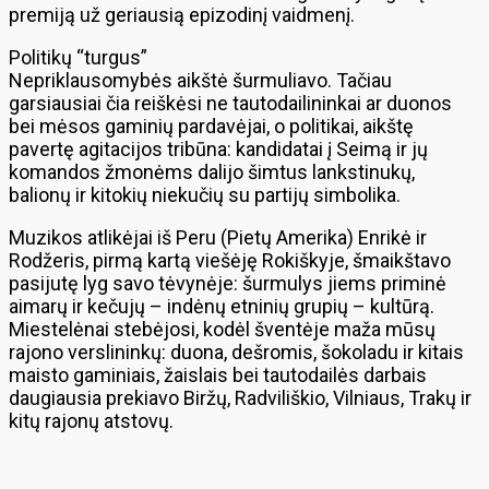
premiją už geriausią epizodinį vaidmenį.
Politikų “turgus”
Nepriklausomybės aikštė šurmuliavo. Tačiau
garsiausiai čia reiškėsi ne tautodailininkai ar duonos
bei mėsos gaminių pardavėjai, o politikai, aikštę
pavertę agitacijos tribūna: kandidatai į Seimą ir jų
komandos žmonėms dalijo šimtus lankstinukų,
balionų ir kitokių niekučių su partijų simbolika.
Muzikos atlikėjai iš Peru (Pietų Amerika) Enrikė ir
Rodžeris, pirmą kartą viešėję Rokiškyje, šmaikštavo
pasijutę lyg savo tėvynėje: šurmulys jiems priminė
aimarų ir kečujų – indėnų etninių grupių – kultūrą.
Miestelėnai stebėjosi, kodėl šventėje maža mūsų
rajono verslininkų: duona, dešromis, šokoladu ir kitais
maisto gaminiais, žaislais bei tautodailės darbais
daugiausia prekiavo Biržų, Radviliškio, Vilniaus, Trakų ir
kitų rajonų atstovų.