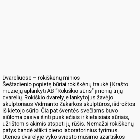
Dvareliuose – rokiškėnų minios
Šeštadienio popietę būriai rokiškėnų traukė į Krašto
muziejų aplankyti AB “Rokiškio sūris” įmonių trijų
dvarelių. Rokiškio dvarelyje lankytojus žavėjo
skulptoriaus Vidmanto Zakarkos skulptūros, išdrožtos
iš kietojo sūrio. Čia pat šventės svečiams buvo
siūloma pasivaišinti puskiečiais ir kietaisiais sūriais,
užrištomis akimis atspėti jų rūšis. Nemažai rokiškėnų
patys bandė atlikti pieno laboratorinius tyrimus.
Utenos dvarelyje vyko sviesto mušimo azartiškos