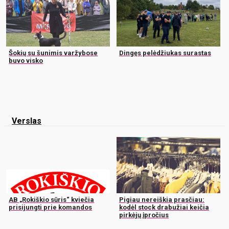
Šokių su šunimis varžybose
Dingęs pelėdžiukas surastas
buvo visko
Verslas
AB „Rokiškio sūris“ kviečia
Pigiau nereiškia prasčiau:
prisijungti prie komandos
kodėl stock drabužiai keičia
pirkėjų įpročius