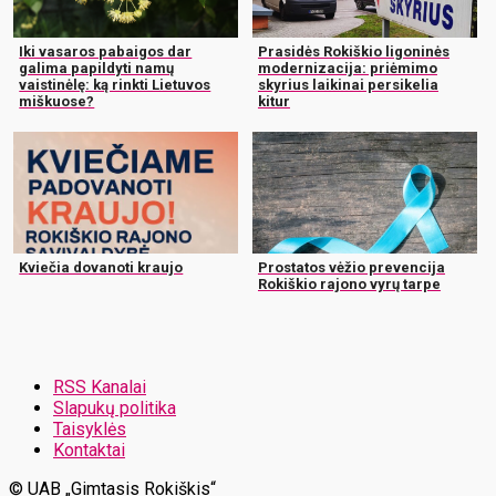
Iki vasaros pabaigos dar
Prasidės Rokiškio ligoninės
galima papildyti namų
modernizacija: priėmimo
vaistinėlę: ką rinkti Lietuvos
skyrius laikinai persikelia
miškuose?
kitur
Kviečia dovanoti kraujo
Prostatos vėžio prevencija
Rokiškio rajono vyrų tarpe
RSS Kanalai
Slapukų politika
Taisyklės
Kontaktai
© UAB „Gimtasis Rokiškis“