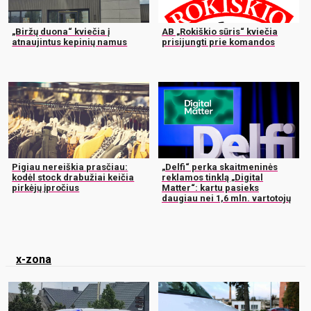
„Biržų duona“ kviečia į
AB „Rokiškio sūris“ kviečia
atnaujintus kepinių namus
prisijungti prie komandos
Pigiau nereiškia prasčiau:
„Delfi“ perka skaitmeninės
kodėl stock drabužiai keičia
reklamos tinklą „Digital
pirkėjų įpročius
Matter“: kartu pasieks
daugiau nei 1,6 mln. vartotojų
x-zona