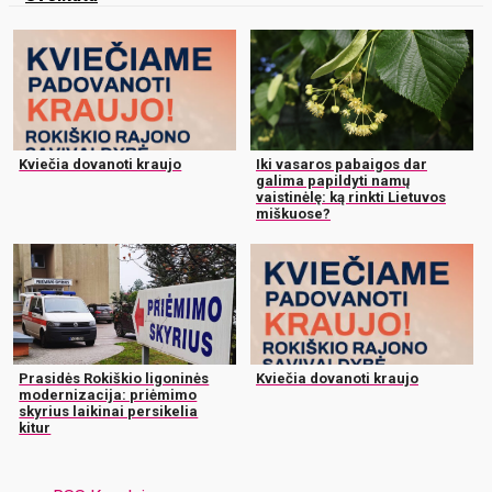
Kviečia dovanoti kraujo
Iki vasaros pabaigos dar
galima papildyti namų
vaistinėlę: ką rinkti Lietuvos
miškuose?
Prasidės Rokiškio ligoninės
Kviečia dovanoti kraujo
modernizacija: priėmimo
skyrius laikinai persikelia
kitur