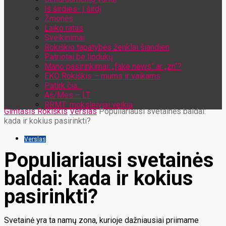
Iš širdies- į širdį
Žmonės
Laiko ratas
Sveikinimai
Rokiškio tapatybės ženklai šiandien
Patriotai be lipdukų
Mano pasirinkimai: „fake news“ ar „zn“?
EKO Rokiškis – mums ir vaikams
Patirk čia…
Aš/Mes – LT
RRMT: moksleiviai veikia
Gimtasis Rokiškis
Verslas
Populiariausi svetainės baldai:
kada ir kokius pasirinkti?
Verslas
Populiariausi svetainės
baldai: kada ir kokius
pasirinkti?
Svetainė yra ta namų zona, kurioje dažniausiai priimame