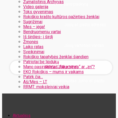
Žurnalistinis Archyvas
Užregistruokite savo paskyrą
Video galerija
Toks gyvenimas
Rokiškio krašto kultūros pažinties ženklai
Sugrįžimai
Jūsų el. pašto adresas
Mes – jėga!
Bendruomenių vartai
Iš širdies- į širdį
Žmonės
Jūsų vartotojo vardas
Laiko ratas
Sveikinimai
Rokiškio tapatybės ženklai šiandien
Patriotai be lipdukų
Mano pasirinkimai: „fake news“ ar „zn“?
EKO Rokiškis – mums ir vaikams
Patirk čia…
Jūsų slaptažodis bus atsiųstas Jums el. paštu
Aš/Mes – LT
RRMT: moksleiviai veikia
Atstatykite savo slaptažodį
Aktualijos