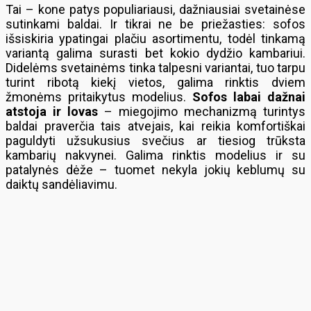
Tai – kone patys populiariausi, dažniausiai svetainėse
sutinkami baldai. Ir tikrai ne be priežasties: sofos
išsiskiria ypatingai plačiu asortimentu, todėl tinkamą
variantą galima surasti bet kokio dydžio kambariui.
Didelėms svetainėms tinka talpesni variantai, tuo tarpu
turint ribotą kiekį vietos, galima rinktis dviem
žmonėms pritaikytus modelius.
Sofos labai dažnai
atstoja ir lovas
– miegojimo mechanizmą turintys
baldai praverčia tais atvejais, kai reikia komfortiškai
paguldyti užsukusius svečius ar tiesiog trūksta
kambarių nakvynei. Galima rinktis modelius ir su
patalynės dėže – tuomet nekyla jokių keblumų su
daiktų sandėliavimu.