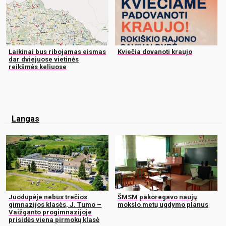
Laikinai bus ribojamas eismas
Kviečia dovanoti kraujo
dar dviejuose vietinės
reikšmės keliuose
Langas
Juodupėje nebus trečios
ŠMSM pakoregavo naujų
gimnazijos klasės, J. Tumo –
mokslo metų ugdymo planus
Vaižganto progimnazijoje
prisidės viena pirmokų klasė