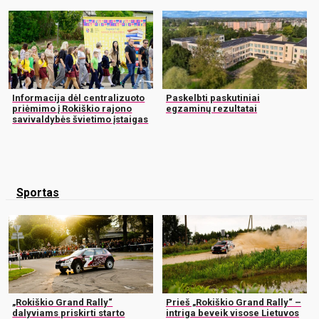
Informacija dėl centralizuoto
Paskelbti paskutiniai
priėmimo į Rokiškio rajono
egzaminų rezultatai
savivaldybės švietimo įstaigas
Sportas
„Rokiškio Grand Rally“
Prieš „Rokiškio Grand Rally“ –
dalyviams priskirti starto
intriga beveik visose Lietuvos