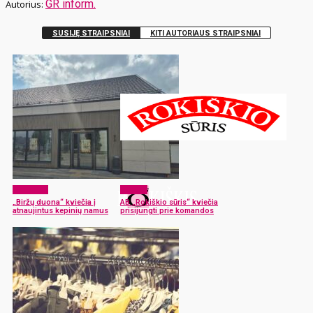
GR inform.
SUSIJĘ STRAIPSNIAI
KITI AUTORIAUS STRAIPSNIAI
Aktualijos
Verslas
„Biržų duona“ kviečia į
AB „Rokiškio sūris“ kviečia
atnaujintus kepinių namus
prisijungti prie komandos