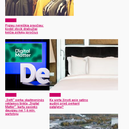
Verslas
Pigiau nereiškia prasčiau:
kodėl stock drabužiai
keičia pirkėjų įpročius
Verslas
Verslas
„Delfi“ perka skaitmeninės
Ką verta žinoti apie satino
reklamos tinklą „Digital
audinį prieš perkant
Matter“: kartu pasieks
patalynę?
daugiau nei 1,6 mln.
vartotojų