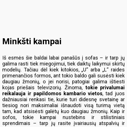
Minkšti kampai
Iš esmės šie baldai labai panašūs į sofas – ir tarp jų
galima rasti tiek miegojimui, tiek daiktų laikymui skirtų
modelių. Tačiau dėl kiek kitokios, „U“ arba „L“ raides
primenančios formos, ant tokio baldo gali susėsti kiek
daugiau žmonių, o jei norisi, patogiai galima ištiesti
kojas priešais televizorių. Žinoma,
tokie privalumai
reikalauja ir papildomos kambario vietos
, tad juos
dažniausiai renkasi tie, kurie turi didesnę svetainę ar
tiesiog nori maksimaliai išnaudoti visą turimą vietą
tam, kad atsisėsti galėtų kuo daugiau žmonių. Kaip ir
sofos, tokie kampai nustebins ir stilistiniais
sprendimais – tarp jų rasite įvairiausių atspalvių ir