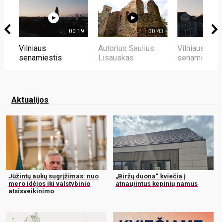
00:19
00:43
Vilniaus
Autorius Saulius
Vilniaus
senamiestis
Lisauskas
senamiestis
Aktualijos
Jūžintų aukų sugrįžimas: nuo
„Biržų duona“ kviečia į
mero idėjos iki valstybinio
atnaujintus kepinių namus
atsisveikinimo