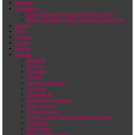
Akcentai
Jūsų el. pašto adresas
Projektiniai
Gyvenimas paraštėse: tapk pokyčio dalimi
Atvėrus Rokiškio krašto muliavotas lunginyčias
Valdžia
Žemė
Sveikata
X-zona
Sportas
Daugiau
Renginiai
Verslas
(Sub)tyliai
Langas
Jaunimas jaunimui
Turizmas
Laisvalaikis
Žurnalistinis Archyvas
Video galerija
Toks gyvenimas
Rokiškio krašto kultūros pažinties ženklai
Sugrįžimai
Mes – jėga!
Bendruomenių vartai