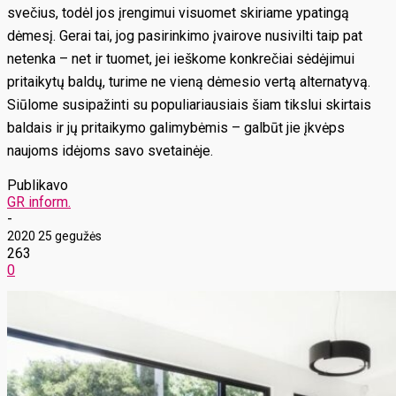
svečius, todėl jos įrengimui visuomet skiriame ypatingą
dėmesį. Gerai tai, jog pasirinkimo įvairove nusivilti taip pat
netenka – net ir tuomet, jei ieškome konkrečiai sėdėjimui
pritaikytų baldų, turime ne vieną dėmesio vertą alternatyvą.
Siūlome susipažinti su populiariausiais šiam tikslui skirtais
baldais ir jų pritaikymo galimybėmis – galbūt jie įkvėps
naujoms idėjoms savo svetainėje.
Publikavo
GR inform.
-
2020 25 gegužės
263
0