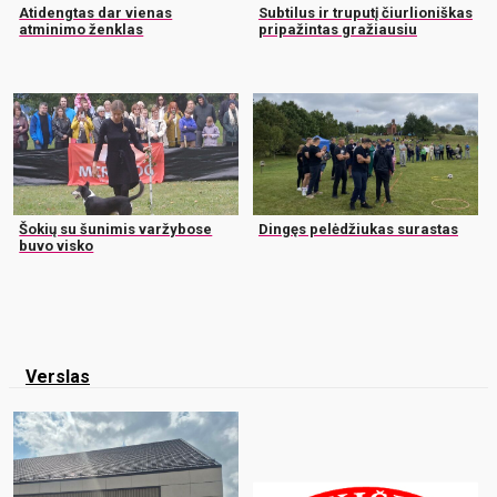
Atidengtas dar vienas
Subtilus ir truputį čiurlioniškas
atminimo ženklas
pripažintas gražiausiu
Šokių su šunimis varžybose
Dingęs pelėdžiukas surastas
buvo visko
Verslas