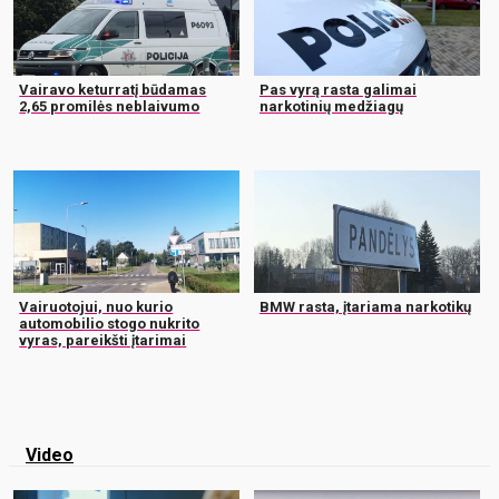
Vairavo keturratį būdamas
Pas vyrą rasta galimai
2,65 promilės neblaivumo
narkotinių medžiagų
Vairuotojui, nuo kurio
BMW rasta, įtariama narkotikų
automobilio stogo nukrito
vyras, pareikšti įtarimai
Video