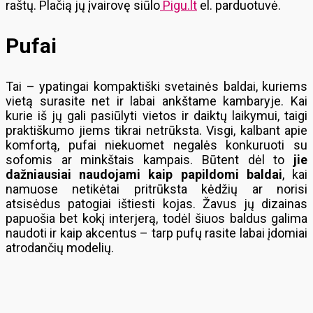
raštų. Plačią jų įvairovę siūlo
Pigu.lt
el. parduotuvė.
Pufai
Tai – ypatingai kompaktiški svetainės baldai, kuriems
vietą surasite net ir labai ankštame kambaryje. Kai
kurie iš jų gali pasiūlyti vietos ir daiktų laikymui, taigi
praktiškumo jiems tikrai netrūksta. Visgi, kalbant apie
komfortą, pufai niekuomet negalės konkuruoti su
sofomis ar minkštais kampais. Būtent dėl to
jie
dažniausiai naudojami kaip papildomi baldai
, kai
namuose netikėtai pritrūksta kėdžių ar norisi
atsisėdus patogiai ištiesti kojas. Žavus jų dizainas
papuošia bet kokį interjerą, todėl šiuos baldus galima
naudoti ir kaip akcentus – tarp pufų rasite labai įdomiai
atrodančių modelių.