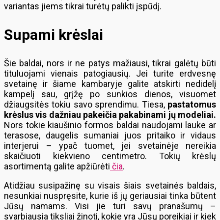
variantas jiems tikrai turėtų palikti įspūdį.
Supami krėslai
Šie baldai, nors ir ne patys mažiausi, tikrai galėtų būti
tituluojami vienais patogiausių. Jei turite erdvesnę
svetainę ir šiame kambaryje galite atskirti nedidelį
kampelį sau, grįžę po sunkios dienos, visuomet
džiaugsitės tokiu savo sprendimu. Tiesa,
pastatomus
krėslus vis dažniau pakeičia pakabinami jų modeliai.
Nors tokie kiaušinio formos baldai naudojami lauke ar
terasose, daugelis sumaniai juos pritaiko ir vidaus
interjerui – ypač tuomet, jei svetainėje nereikia
skaičiuoti kiekvieno centimetro. Tokių krėslų
asortimentą galite apžiūrėti
čia
.
Atidžiau susipažinę su visais šiais svetainės baldais,
nesunkiai nuspręsite, kurie iš jų geriausiai tinka būtent
Jūsų namams. Visi jie turi savų pranašumų –
svarbiausia tiksliai žinoti, kokie yra Jūsų poreikiai ir kiek