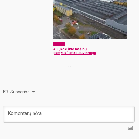
Verslas
AB „Rokiškio mašinų
gamykla“ ieško suvirintojų
Subscribe