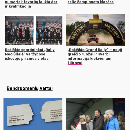
numeriai: favoritų laukia dar
ralio čempionato klasėse
ir kvalifikacija
Rokiškio sportininkai „Rally
„Rokiškio Grand Rally“ – nauji
Neo Šilalė“ varžybose
greičio ruožai ir svarbi
iškovojo prizines vietas
informacija kiekvienam
žiūrovui
Bendruomenių vartai