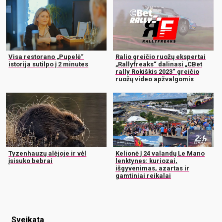
Visa restorano „Pupelė“
Ralio greičio ruožų ekspertai
istorija sutilpo į 2 minutes
„Rallyfreaks“ dalinasi „CBet
rally Rokiškis 2023“ greičio
ruožų video apžvalgomis
Tyzenhauzų alėjoje ir vėl
Kelionė į 24 valandų Le Mano
įsisuko bebrai
lenktynes: kuriozai,
išgyvenimas, azartas ir
gamtiniai reikalai
Sveikata