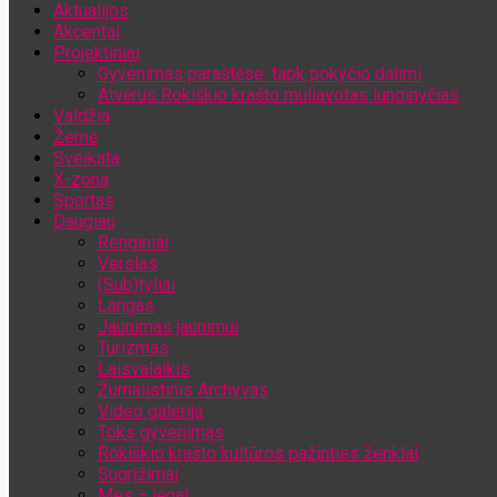
Aktualijos
Jūsų el. pašto adresas
Akcentai
Projektiniai
Gyvenimas paraštėse: tapk pokyčio dalimi
Atvėrus Rokiškio krašto muliavotas lunginyčias
Valdžia
Žemė
Sveikata
X-zona
Sportas
Daugiau
Renginiai
Verslas
(Sub)tyliai
Langas
Jaunimas jaunimui
Turizmas
Laisvalaikis
Žurnalistinis Archyvas
Video galerija
Toks gyvenimas
Rokiškio krašto kultūros pažinties ženklai
Sugrįžimai
Mes – jėga!