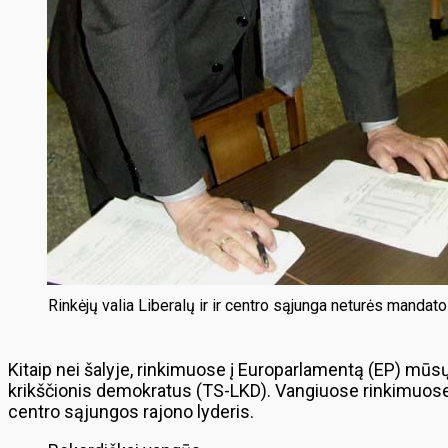
Rinkėjų valia Liberalų ir ir centro sąjunga neturės manda
Kitaip nei šalyje, rinkimuose į Europarlamentą (EP) mū
krikščionis demokratus (TS-LKD). Vangiuose rinkimuose bal
centro sąjungos rajono lyderis.