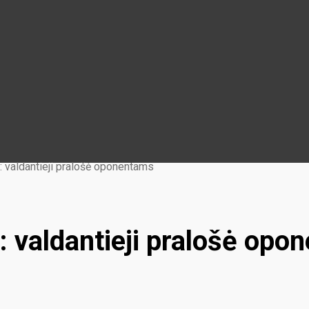
: valdantieji pralošė oponentams
: valdantieji pralošė opo