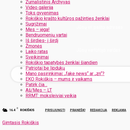
Žurnalistinis Archyvas
Video galerija
Toks gyvenimas
Rokiškio krašto kultūros pažinties ženklai
Sugrįžimai
Jūsų el. pašto adresas
Mes – jėga!
Bendruomenių vartai
Iš širdies- į širdį
Žmonės
Jūsų vartotojo vardas
Laiko ratas
Sveikinimai
Rokiškio tapatybės ženklai šiandien
Patriotai be lipdukų
Mano pasirinkimai: „fake news“ ar „zn“?
EKO Rokiškis – mums ir vaikams
Patirk čia…
Aš/Mes – LT
RRMT: moksleiviai veikia
C
16.4
ROKIŠKIS
PRISIJUNGTI
PRANEŠK!
REDAKCIJA
REKLAMA
Gimtasis Rokiškis