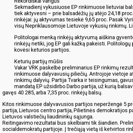
Rekordiškai vangūs
Sekmadienį vykusiuose EP rinkimuose lietuviai balsa
tiek aktyvesni – prie balsadėžių jų atėjo 24,18 proc
rinkėjai: jų aktyvumas tesiekė 9,65 proc. Pasak V
visų Nepriklausomoje Lietuvoje vykusių rinkimų. Li
Politologai menką rinkėjų aktyvumą aiškina gyventoj
rinkėjų netiki, jog EP gali kažką pakeisti. Politol
kovėsi keturios partijos.
Keturių partijų mūšis
Vakar VRK paskelbė preliminarius EP rinkimų rezulta
rinkimuose dalyvavusių piliečių. Antrojoje vietoje 
rinkimų dalyvių. Partija Tvarka ir teisingumas, gavu
mandatą EP užsidirbo Darbo partija, už kurią balsavo 
gavęs 40 285, arba 7,35 proc. rinkėjų balsų.
Kitos rinkimuose dalyvavusios partijos neperžengė 5 proc
partija, Lietuvos centro partija, Pilietinės demokratijos p
Lietuvos valstiečių liaudininkų sąjunga.
Reitingavimo rezultatai bus skelbiami tik šiandien. Pre
socialdemokratų partijoje. Į trečiąją vietą iš ketvirtos 