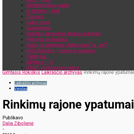
Bendruomenių vartai
Iš širdies- į širdį
Žmonės
Laiko ratas
Sveikinimai
Rokiškio tapatybės ženklai šiandien
Patriotai be lipdukų
Mano pasirinkimai: „fake news“ ar „zn“?
EKO Rokiškis – mums ir vaikams
Patirk čia…
Aš/Mes – LT
RRMT: moksleiviai veikia
Gimtasis Rokiškis
Laikraščio archyvas
Rinkimų rajone ypatumai
Laikraščio archyvas
Verslas
Rinkimų rajone ypatumai
Publikavo
Dalia Zibolienė
-