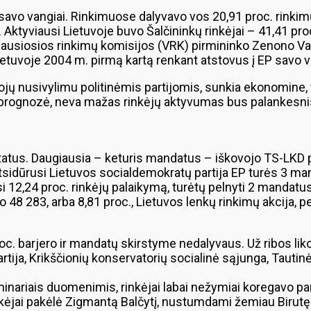
vo vangiai. Rinkimuose dalyvavo vos 20,91 proc. rinkimų t
. Aktyviausi Lietuvoje buvo Šalčininkų rinkėjai – 41,41 proc
yriausiosios rinkimų komisijos (VRK) pirmininko Zenono 
etuvoje 2004 m. pirmą kartą renkant atstovus į EP savo va
ų nusivylimu politinėmis partijomis, sunkia ekonomine, fin
ogų prognozė, neva mažas rinkėjų aktyvumas bus palankesni
tus. Daugiausia – keturis mandatus – iškovojo TS-LKD part
atsidūrusi Lietuvos socialdemokratų partija EP turės 3 man
si 12,24 proc. rinkėjų palaikymą, turėtų pelnyti 2 mandatus
48 283, arba 8,81 proc., Lietuvos lenkų rinkimų akcija, pel
. barjero ir mandatų skirstyme nedalyvaus. Už ribos liko T
artija, Krikščionių konservatorių socialinė sąjunga, Tautinė
liminariais duomenimis, rinkėjai labai nežymiai koregavo 
rinkėjai pakėlė Zigmantą Balčytį, nustumdami žemiau Birutę