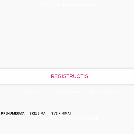
Užregistruokite savo paskyrą
Jūsų slaptažodis bus atsiųstas Jums el. paštu
PRENUMERATA
SKELBIMAI
SVEIKINIMAI
Atstatykite savo slaptažodį