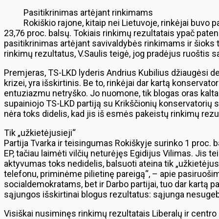
Pasitikrinimas artėjant rinkimams
Rokiškio rajone, kitaip nei Lietuvoje, rinkėjai buvo
23,76 proc. balsų. Tokiais rinkimų rezultatais ypač pate
pasitikrinimas artėjant savivaldybės rinkimams ir šio
rinkimų rezultatus, V.Saulis teigė, jog pradėjus ruoštis s
Premjeras, TS-LKD lyderis Andrius Kubilius džiaugėsi deš
krizei, yra išskirtinis. Be to, rinkėjai dar kartą konserv
entuziazmu netryško. Jo nuomone, tik blogas oras kaltas,
supainiojo TS-LKD partiją su Krikščionių konservatorių s
nėra toks didelis, kad jis iš esmės pakeistų rinkimų rezu
Tik „užkietėjusieji“
Partija Tvarka ir teisingumas Rokiškyje surinko 1 proc. b
EP, tačiau laimėti vilčių neturėjęs Egidijus Vilimas. Jis t
aktyvumas toks nedidelis, balsuoti ateina tik „užkietėjusi
telefonu, priminėme pilietinę pareigą“, – apie pasiruoši
socialdemokratams, bet ir Darbo partijai, tuo dar kartą pa
sąjungos išskirtinai blogus rezultatus: sąjunga nesugeb
Visiškai nusiminęs rinkimų rezultatais Liberalų ir centr