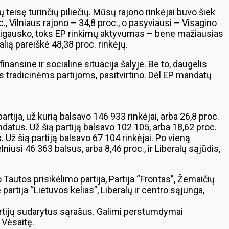
eisę turinčių piliečių. Mūsų rajono rinkėjai buvo šiek
., Vilniaus rajono – 34,8 proc., o pasyviausi – Visagino
Vaigausko, toks EP rinkimų aktyvumas – bene mažiausias
lią pareiškė 48,38 proc. rinkėjų.
ansine ir socialine situacija šalyje. Be to, daugelis
s tradicinėms partijoms, pasitvirtino. Dėl EP mandatų
ija, už kurią balsavo 146 933 rinkėjai, arba 26,8 proc.
datus. Už šią partiją balsavo 102 105, arba 18,62 proc.
. Už šią partiją balsavo 67 104 rinkėjai. Po vieną
niusi 46 363 balsus, arba 8,46 proc., ir Liberalų sąjūdis,
autos prisikėlimo partija, Partija “Frontas”, Žemaičių
 partija “Lietuvos kelias”, Liberalų ir centro sąjunga,
partijų sudarytus sąrašus. Galimi perstumdymai
 Vėsaitę.