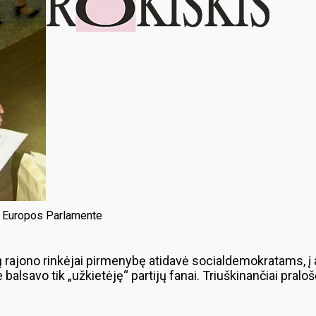
to Europos Parlamente
sų rajono rinkėjai pirmenybę atidavė socialdemokratams,
savo tik „užkietėję“ partijų fanai. Triuškinančiai pralošę