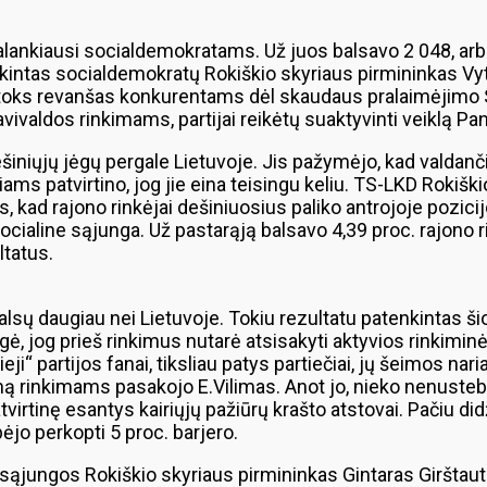
 palankiausi socialdemokratams. Už juos balsavo 2 048, arba
nkintas socialdemokratų Rokiškio skyriaus pirmininkas Vyta
ks toks revanšas konkurentams dėl skaudaus pralaimėjimo
avivaldos rinkimams, partijai reikėtų suaktyvinti veiklą Pa
iniųjų jėgų pergale Lietuvoje. Jis pažymėjo, kad valdanči
atoriams patvirtino, jog jie eina teisingu keliu. TS-LKD Rok
 kad rajono rinkėjai dešiniuosius paliko antrojoje pozicij
ocialine sąjunga. Už pastarąją balsavo 4,39 proc. rajono 
ltatus.
alsų daugiau nei Lietuvoje. Tokiu rezultatu patenkintas ši
eigė, jog prieš rinkimus nutarė atsisakyti aktyvios rinkimin
eji“ partijos fanai, tiksliau patys partiečiai, jų šeimos na
mą rinkimams pasakojo E.Vilimas. Anot jo, nieko nenustebi
tvirtinę esantys kairiųjų pažiūrų krašto atstovai. Pačiu di
ėjo perkopti 5 proc. barjero.
o sąjungos Rokiškio skyriaus pirmininkas Gintaras Girštaut