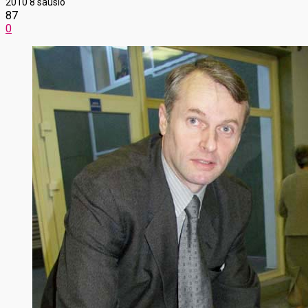
2010 8 sausio
87
0