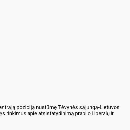
 į antrąją poziciją nustūmę Tėvynės sąjungą-Lietuvos
s rinkimus apie atsistatydinimą prabilo Liberalų ir