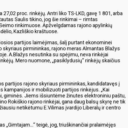
 27,02 proc. rinkėjų. Antri liko TS-LKD, gavę 1 801, arba
utas Saulis tikino, jog šie rinkimai – rimtas
 Seimo rinkimuose. Apžvelgdamas rajono apylinkių
ndėlio, Kazliškio kraštuose.
osios partijos laimėjimas, šalį purtant ekonominei
iškio skyriaus pirmininkas, rajono meras Almantas Blažys
oje. A.Blažys nesutinka su spėjimu, neva rinkėjai
rinkėjų. Mero nuomone, „pasiklydusių“ rinkėjų skaičius
os partijos rajono skyriaus pirmininkas, kandidatavęs į
ės kampanijos ir mobilizuoti partijos rinkėjus. „Kai
riai, giminės. Jiems išsiuntėme žinutes elektroniniu paštu,
no Rokiškio rajono rinkėjai, gana daug balsų skyrę ne tik
džiausiu netikėtumu E.Vilimas įvardijo Liberalų ir centro
as „Gimtajam…“ teigė, jog, triuškinančiai pralaimėjęs