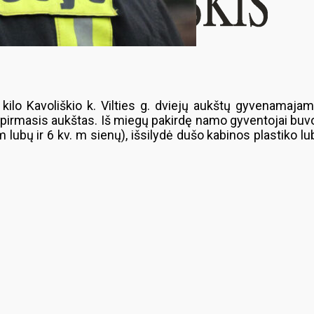
 kilo Kavoliškio k. Vilties g. dviejų aukštų gyvenamaja
masis aukštas. Iš miegų pakirdę namo gyventojai buvo spė
m lubų ir 6 kv. m sienų), išsilydė dušo kabinos plastiko lu