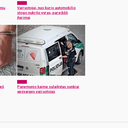
x-zona
nių
Vairuotojui, nuo kurio automobilio
stogo nukrito vyras, pareikšti
įtarimai
x-zona
ieš
Panemunio kaime sulaikytas sunkiai
apsvaigęs vairuotojas