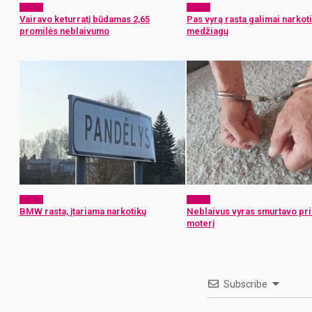
x-zona
x-zona
Vairavo keturratį būdamas 2,65
Pas vyrą rasta galimai narkoti
promilės neblaivumo
medžiagų
x-zona
x-zona
BMW rasta, įtariama narkotikų
Neblaivus vyras smurtavo pr
moterį
Subscribe