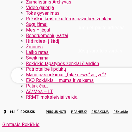
Žurnalistinis Archyvas
Video galerija
Toks gyvenimas
Rokiškio krašto kultūros pažinties ženklai
Sugrįžimai
Jūsų el. pašto adresas
Mes – jėga!
Bendruomenių vartai
Iš širdies- į širdį
Žmonės
Jūsų vartotojo vardas
Laiko ratas
Sveikinimai
Rokiškio tapatybės ženklai šiandien
Patriotai be lipdukų
Mano pasirinkimai: „fake news“ ar „zn“?
EKO Rokiškis – mums ir vaikams
Patirk čia…
Aš/Mes – LT
RRMT: moksleiviai veikia
C
14.1
ROKIŠKIS
PRISIJUNGTI
PRANEŠK!
REDAKCIJA
REKLAMA
Gimtasis Rokiškis