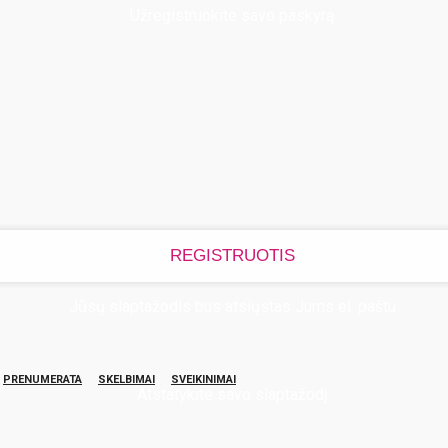
Užregistruokite savo paskyrą
Jūsų slaptažodis bus atsiųstas Jums el. paštu
PRENUMERATA
SKELBIMAI
SVEIKINIMAI
Atstatykite savo slaptažodį