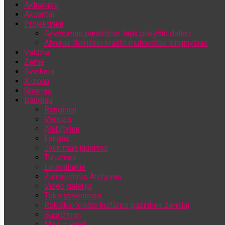
Aktualijos
Jūsų el. pašto adresas
Akcentai
Projektiniai
Gyvenimas paraštėse: tapk pokyčio dalimi
Atvėrus Rokiškio krašto muliavotas lunginyčias
Valdžia
Žemė
Sveikata
X-zona
Sportas
Daugiau
Renginiai
Verslas
(Sub)tyliai
Langas
Jaunimas jaunimui
Turizmas
Laisvalaikis
Žurnalistinis Archyvas
Video galerija
Toks gyvenimas
Rokiškio krašto kultūros pažinties ženklai
Sugrįžimai
Mes – jėga!