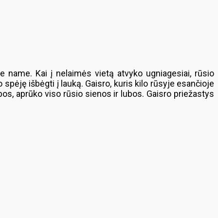
me name. Kai į nelaimės vietą atvyko ugniagesiai, rūsio
ję išbėgti į lauką. Gaisro, kuris kilo rūsyje esančioje
bos, aprūko viso rūsio sienos ir lubos. Gaisro priežastys