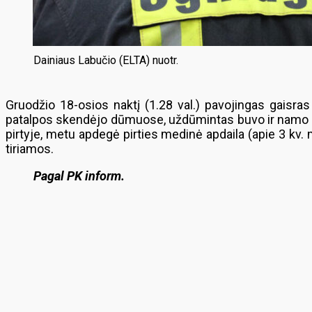
Dainiaus Labučio (ELTA) nuotr.
Gruodžio 18-osios naktį (1.28 val.) pavojingas gaisras
patalpos skendėjo dūmuose, uždūmintas buvo ir namo pir
pirtyje, metu apdegė pirties medinė apdaila (apie 3 kv. 
tiriamos.
Pagal PK inform.