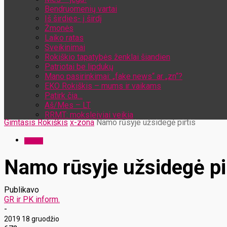
Bendruomenių vartai
Iš širdies- į širdį
Žmonės
Laiko ratas
Sveikinimai
Rokiškio tapatybės ženklai šiandien
Patriotai be lipdukų
Mano pasirinkimai: „fake news“ ar „zn“?
EKO Rokiškis – mums ir vaikams
Patirk čia…
Aš/Mes – LT
RRMT: moksleiviai veikia
Gimtasis Rokiškis
x-zona
Namo rūsyje užsidegė pirtis
x-zona
Namo rūsyje užsidegė pi
Publikavo
GR ir PK inform.
-
2019 18 gruodžio