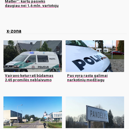
Matter“: kartu pasieks
daugiau nei 1,6 mln. vartotojų
x-zona
Vairavo keturratį būdamas
Pas vyrą rasta galimai
2,65 promilės neblaivumo
narkotinių medžiagų