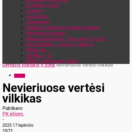
Iš širdies- į širdį
Žmonės
Laiko ratas
Sveikinimai
Rokiškio tapatybės ženklai šiandien
Patriotai be lipdukų
Mano pasirinkimai: „fake news“ ar „zn“?
EKO Rokiškis – mums ir vaikams
Patirk čia…
Aš/Mes – LT
RRMT: moksleiviai veikia
Gimtasis Rokiškis
x-zona
Nevieriuose vertėsi vilkikas
x-zona
Nevieriuose vertėsi
vilkikas
Publikavo
PK inform.
-
2025 17 lapkričio
1971