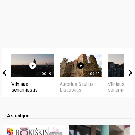
00:19
00:43
Vilniaus
Autorius Saulius
Vilniaus
senamiestis
Lisauskas
senamiestis
Aktualijos