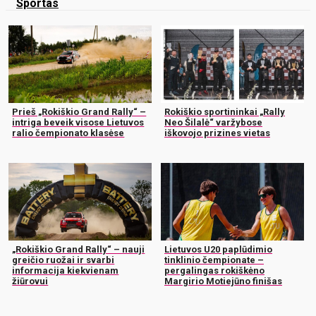
Sportas
Prieš „Rokiškio Grand Rally“ –
Rokiškio sportininkai „Rally
intriga beveik visose Lietuvos
Neo Šilalė“ varžybose
ralio čempionato klasėse
iškovojo prizines vietas
„Rokiškio Grand Rally“ – nauji
Lietuvos U20 paplūdimio
greičio ruožai ir svarbi
tinklinio čempionate –
informacija kiekvienam
pergalingas rokiškėno
žiūrovui
Margirio Motiejūno finišas