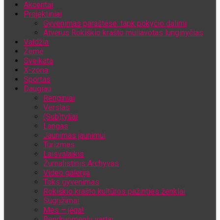
Akcentai
Jūsų el. pašto adresas
Projektiniai
Gyvenimas paraštėse: tapk pokyčio dalimi
Atvėrus Rokiškio krašto muliavotas lunginyčias
Valdžia
Žemė
Sveikata
X-zona
Sportas
Daugiau
Renginiai
Verslas
(Sub)tyliai
Langas
Jaunimas jaunimui
Turizmas
Laisvalaikis
Žurnalistinis Archyvas
Video galerija
Toks gyvenimas
Rokiškio krašto kultūros pažinties ženklai
Sugrįžimai
Mes – jėga!
Bendruomenių vartai