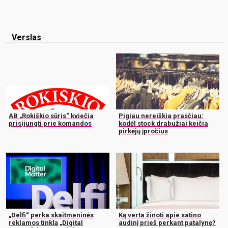
Verslas
AB „Rokiškio sūris“ kviečia
Pigiau nereiškia prasčiau:
prisijungti prie komandos
kodėl stock drabužiai keičia
pirkėjų įpročius
„Delfi“ perka skaitmeninės
Ką verta žinoti apie satino
reklamos tinklą „Digital
audinį prieš perkant patalynę?