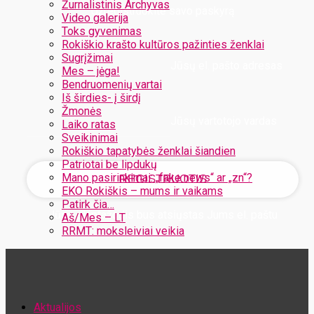
Žurnalistinis Archyvas
Užregistruokite savo paskyrą
Video galerija
Toks gyvenimas
Rokiškio krašto kultūros pažinties ženklai
Sugrįžimai
Jūsų el. pašto adresas
Mes – jėga!
Bendruomenių vartai
Iš širdies- į širdį
Žmonės
Jūsų vartotojo vardas
Laiko ratas
Sveikinimai
Rokiškio tapatybės ženklai šiandien
Patriotai be lipdukų
Mano pasirinkimai: „fake news“ ar „zn“?
EKO Rokiškis – mums ir vaikams
Patirk čia…
Jūsų slaptažodis bus atsiųstas Jums el. paštu
Aš/Mes – LT
RRMT: moksleiviai veikia
Atstatykite savo slaptažodį
Aktualijos