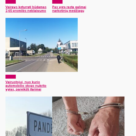
x-zona
x-zona
Vairavo keturratį būdamas
Pas vyrą rasta galimai
2,65 promilės neblaivumo
narkotinių medžiagų
x-zona
Vairuotojui, nuo kurio
automobilio stogo nukrito
vyras, pareikšti įtarimai