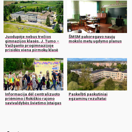
Juodupėje nebus trečios
ŠMSM pakoregavo naujų
gimnazijos klasės, J. Tumo –
mokslo metų ugdymo planus
Vaižganto progimnazijoje
prisidės viena pirmokų klasė
Informacija dėl centralizuoto
Paskelbti paskutiniai
priėmimo į Rokiškio rajono
egzaminų rezultatai
savivaldybės švietimo įstaigas