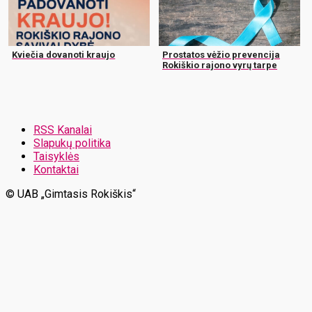
Kviečia dovanoti kraujo
Prostatos vėžio prevencija
Rokiškio rajono vyrų tarpe
RSS Kanalai
Slapukų politika
Taisyklės
Kontaktai
© UAB „Gimtasis Rokiškis“