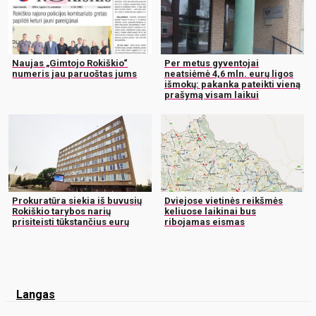
Naujas „Gimtojo Rokiškio“
Per metus gyventojai
numeris jau paruoštas jums
neatsiėmė 4,6 mln. eurų ligos
išmokų: pakanka pateikti vieną
prašymą visam laikui
Prokuratūra siekia iš buvusių
Dviejose vietinės reikšmės
Rokiškio tarybos narių
keliuose laikinai bus
prisiteisti tūkstančius eurų
ribojamas eismas
Langas