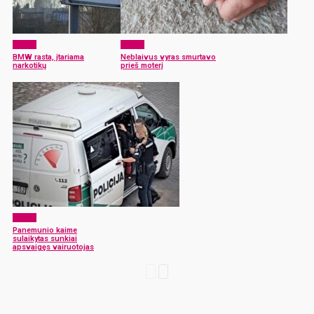
x-zona
x-zona
BMW rasta, įtariama
Neblaivus vyras smurtavo
narkotikų
prieš moterį
x-zona
Panemunio kaime
sulaikytas sunkiai
apsvaigęs vairuotojas