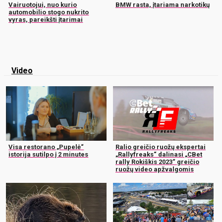
Vairuotojui, nuo kurio
BMW rasta, įtariama narkotikų
automobilio stogo nukrito
vyras, pareikšti įtarimai
Video
Visa restorano „Pupelė“
Ralio greičio ruožų ekspertai
istorija sutilpo į 2 minutes
„Rallyfreaks“ dalinasi „CBet
rally Rokiškis 2023“ greičio
ruožų video apžvalgomis