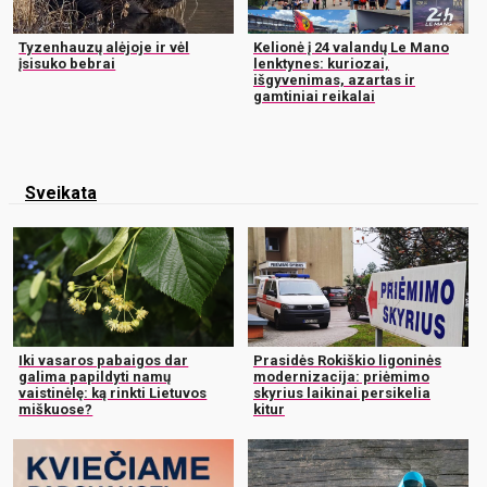
Tyzenhauzų alėjoje ir vėl
Kelionė į 24 valandų Le Mano
įsisuko bebrai
lenktynes: kuriozai,
išgyvenimas, azartas ir
gamtiniai reikalai
Sveikata
Iki vasaros pabaigos dar
Prasidės Rokiškio ligoninės
galima papildyti namų
modernizacija: priėmimo
vaistinėlę: ką rinkti Lietuvos
skyrius laikinai persikelia
miškuose?
kitur