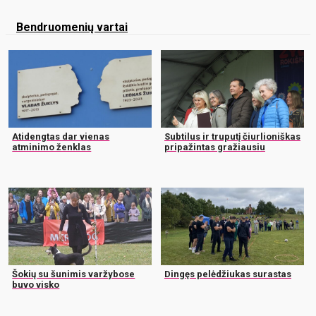
Bendruomenių vartai
Atidengtas dar vienas
Subtilus ir truputį čiurlioniškas
atminimo ženklas
pripažintas gražiausiu
Šokių su šunimis varžybose
Dingęs pelėdžiukas surastas
buvo visko