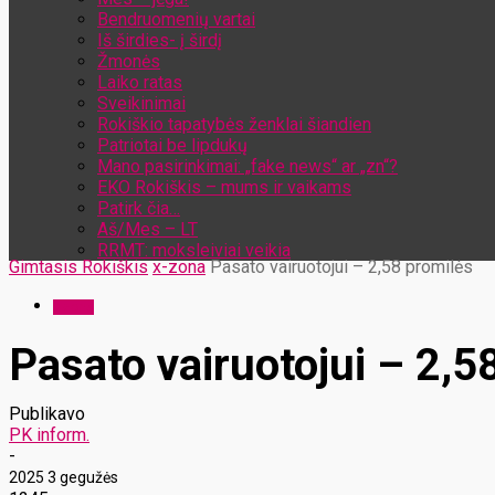
Bendruomenių vartai
Iš širdies- į širdį
Žmonės
Laiko ratas
Sveikinimai
Rokiškio tapatybės ženklai šiandien
Patriotai be lipdukų
Mano pasirinkimai: „fake news“ ar „zn“?
EKO Rokiškis – mums ir vaikams
Patirk čia…
Aš/Mes – LT
RRMT: moksleiviai veikia
Gimtasis Rokiškis
x-zona
Pasato vairuotojui – 2,58 promilės
x-zona
Pasato vairuotojui – 2,5
Publikavo
PK inform.
-
2025 3 gegužės