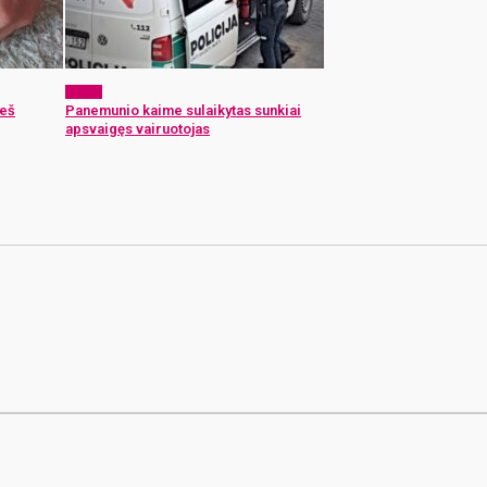
x-zona
ieš
Panemunio kaime sulaikytas sunkiai
apsvaigęs vairuotojas