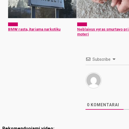
x-zona
x-zona
BMW rasta, įtariama narkotikų
Neblaivus vyras smurtavo pr
moterį
Subscribe
0
KOMENTARAI
Rekomenduojami video: