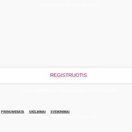
Užregistruokite savo paskyrą
Jūsų slaptažodis bus atsiųstas Jums el. paštu
PRENUMERATA
SKELBIMAI
SVEIKINIMAI
Atstatykite savo slaptažodį