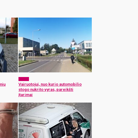
x-zona
nių
Vairuotojui, nuo kurio automobilio
stogo nukrito vyras, pareikšti
įtarimai