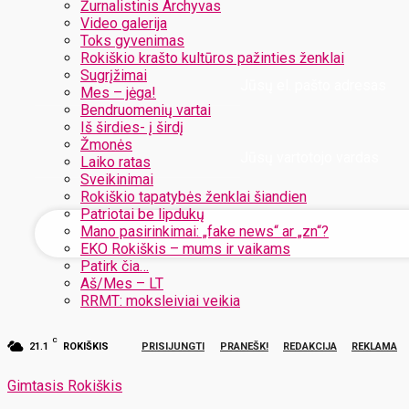
Žurnalistinis Archyvas
Video galerija
Toks gyvenimas
Rokiškio krašto kultūros pažinties ženklai
Sugrįžimai
Jūsų el. pašto adresas
Mes – jėga!
Bendruomenių vartai
Iš širdies- į širdį
Žmonės
Jūsų vartotojo vardas
Laiko ratas
Sveikinimai
Rokiškio tapatybės ženklai šiandien
Patriotai be lipdukų
Mano pasirinkimai: „fake news“ ar „zn“?
EKO Rokiškis – mums ir vaikams
Patirk čia…
Aš/Mes – LT
RRMT: moksleiviai veikia
C
21.1
ROKIŠKIS
PRISIJUNGTI
PRANEŠK!
REDAKCIJA
REKLAMA
Gimtasis Rokiškis