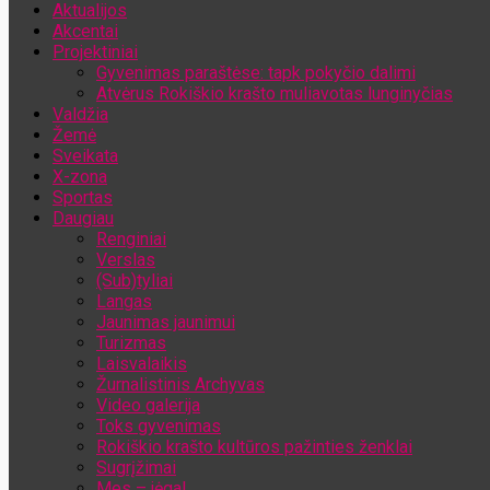
Aktualijos
Jūsų el. pašto adresas
Akcentai
Projektiniai
Gyvenimas paraštėse: tapk pokyčio dalimi
Atvėrus Rokiškio krašto muliavotas lunginyčias
Valdžia
Žemė
Sveikata
X-zona
Sportas
Daugiau
Renginiai
Verslas
(Sub)tyliai
Langas
Jaunimas jaunimui
Turizmas
Laisvalaikis
Žurnalistinis Archyvas
Video galerija
Toks gyvenimas
Rokiškio krašto kultūros pažinties ženklai
Sugrįžimai
Mes – jėga!