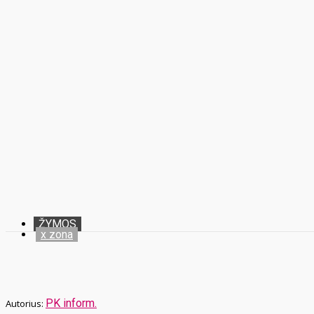
ŽYMOS
x zona
PK inform.