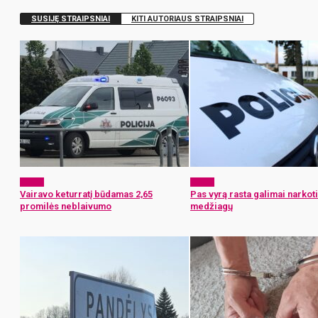
SUSIJĘ STRAIPSNIAI
KITI AUTORIAUS STRAIPSNIAI
x-zona
x-zona
Vairavo keturratį būdamas 2,65
Pas vyrą rasta galimai narkoti
promilės neblaivumo
medžiagų