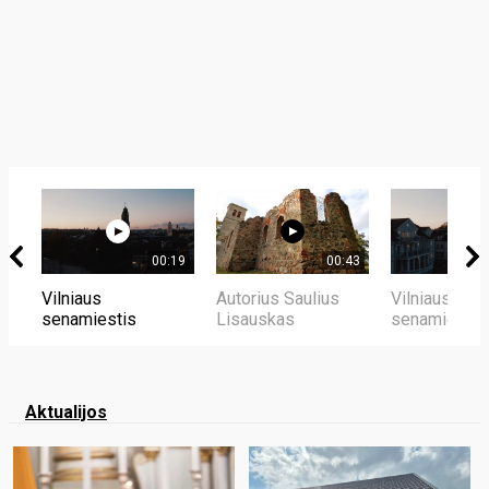
00:19
00:43
Vilniaus
Autorius Saulius
Vilniaus
senamiestis
Lisauskas
senamiestis
Aktualijos