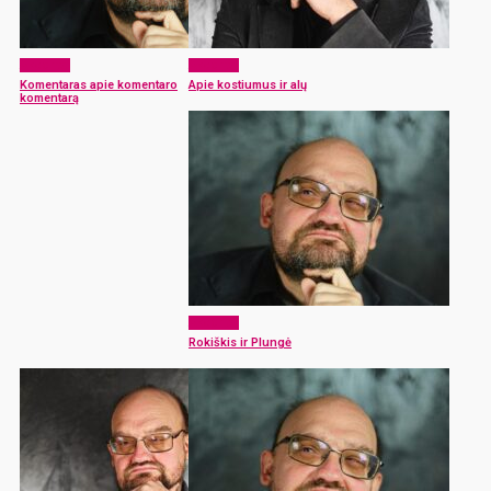
Akcentai
Akcentai
Komentaras apie komentaro
Apie kostiumus ir alų
komentarą
Akcentai
Rokiškis ir Plungė