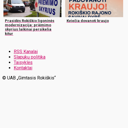
Prasidės Rokiškio ligoninės
Kviečia dovanoti kraujo
modernizacija: priėmimo
skyrius laikinai persikelia
kitur
RSS Kanalai
Slapukų politika
Taisyklės
Kontaktai
© UAB „Gimtasis Rokiškis“