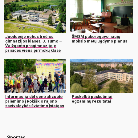
Juodupėje nebus trečios
ŠMSM pakoregavo naujų
gimnazijos klasės, J. Tumo –
mokslo metų ugdymo planus
Vaižganto progimnazijoje
prisidės viena pirmokų klasė
Informacija dėl centralizuoto
Paskelbti paskutiniai
priėmimo į Rokiškio rajono
egzaminų rezultatai
savivaldybės švietimo įstaigas
Sportas