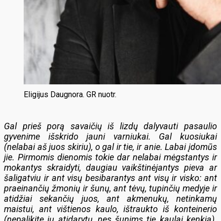
Eligijus Daugnora. GR nuotr.
Gal prieš porą savaičių iš lizdų dalyvauti pasaulio
gyvenime išskrido jauni varniukai. Gal kuosiukai
(nelabai aš juos skiriu), o gal ir tie, ir anie. Labai įdomūs
jie. Pirmomis dienomis tokie dar nelabai mėgstantys ir
mokantys skraidyti, daugiau vaikštinėjantys pieva ar
šaligatviu ir ant visų besibarantys ant visų ir visko: ant
praeinančių žmonių ir šunų, ant tėvų, tupinčių medyje ir
atidžiai sekančių juos, ant akmenukų, netinkamų
maistui, ant vištienos kaulo, ištraukto iš konteinerio
(nepalikite jų atidarytų, nes šunims tie kaulai kenkia).