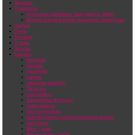
Akcentai
Jūsų el. pašto adresas
Projektiniai
Gyvenimas paraštėse: tapk pokyčio dalimi
Atvėrus Rokiškio krašto muliavotas lunginyčias
Valdžia
Žemė
Sveikata
X-zona
Sportas
Daugiau
Renginiai
Verslas
(Sub)tyliai
Langas
Jaunimas jaunimui
Turizmas
Laisvalaikis
Žurnalistinis Archyvas
Video galerija
Toks gyvenimas
Rokiškio krašto kultūros pažinties ženklai
Sugrįžimai
Mes – jėga!
Bendruomenių vartai