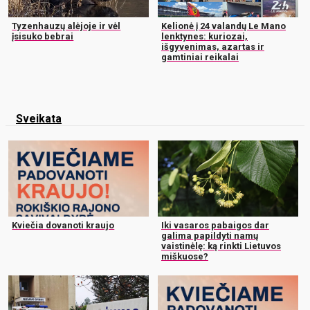
Tyzenhauzų alėjoje ir vėl
Kelionė į 24 valandų Le Mano
įsisuko bebrai
lenktynes: kuriozai,
išgyvenimas, azartas ir
gamtiniai reikalai
Sveikata
Kviečia dovanoti kraujo
Iki vasaros pabaigos dar
galima papildyti namų
vaistinėlę: ką rinkti Lietuvos
miškuose?