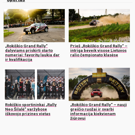
„Rokiškio Grand Rally“
Prieš „Rokiškio Grand Rally“ –
dalyviams priskirti starto
intriga beveik visose Lietuvos
numeriai: favoritų laukia dar
ralio čempionato klasėse
ir kvalifikacija
Rokiškio sportininkai „Rally
„Rokiškio Grand Rally“ – nauji
Neo Šilalė“ varžybose
greičio ruožai ir svarbi
iškovojo prizines vietas
informacija kiekvienam
žiūrovui