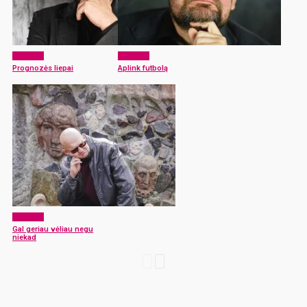
Akcentai
Akcentai
Prognozės liepai
Aplink futbolą
Akcentai
Gal geriau vėliau negu
niekad