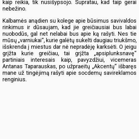
kaip reikia, tik nusišypsojo. Supratau, kad taip gerai
nebežino.
Kalbamės anądien su kolege apie būsimus savivaldos
rinkimus ir dūsaujam, kad jie greičiausiai bus labai
nuobodūs, gal net nelabai bus apie ką rašyti. Nes tie
mūsų „varniukai“, kurie galėtų sukelti daugiau triukšmo,
išskrenda į miestus dar nė nepradėję karksėti. O jeigu
grįžta kurie greičiau, tai grįžta „apsiplunksnavę“
partiniais interesais kaip, pavyzdžiui, vicemeras
Antanas Taparauskas, po užpraeitų „Akcentų“ išbaręs
mane už tingėjimą rašyti apie socdemų savireklamos
renginius.