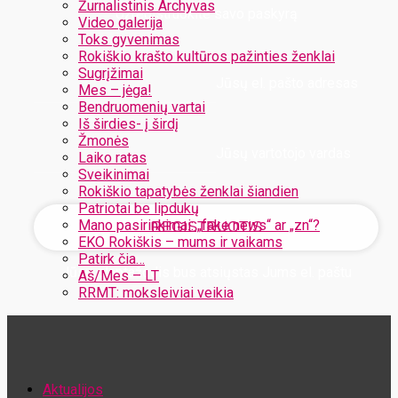
Žurnalistinis Archyvas
Užregistruokite savo paskyrą
Video galerija
Toks gyvenimas
Rokiškio krašto kultūros pažinties ženklai
Sugrįžimai
Jūsų el. pašto adresas
Mes – jėga!
Bendruomenių vartai
Iš širdies- į širdį
Žmonės
Jūsų vartotojo vardas
Laiko ratas
Sveikinimai
Rokiškio tapatybės ženklai šiandien
Patriotai be lipdukų
Mano pasirinkimai: „fake news“ ar „zn“?
EKO Rokiškis – mums ir vaikams
Patirk čia…
Jūsų slaptažodis bus atsiųstas Jums el. paštu
Aš/Mes – LT
RRMT: moksleiviai veikia
Atstatykite savo slaptažodį
Aktualijos