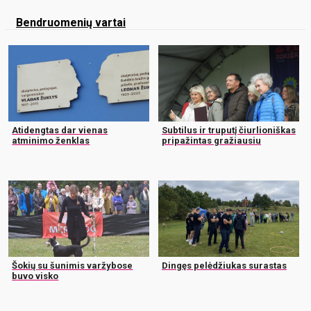
Bendruomenių vartai
Atidengtas dar vienas
Subtilus ir truputį čiurlioniškas
atminimo ženklas
pripažintas gražiausiu
Šokių su šunimis varžybose
Dingęs pelėdžiukas surastas
buvo visko