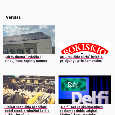
Verslas
„Biržų duona“ kviečia į
AB „Rokiškio sūris“ kviečia
atnaujintus kepinių namus
prisijungti prie komandos
Pigiau nereiškia prasčiau:
„Delfi“ perka skaitmeninės
kodėl stock drabužiai keičia
reklamos tinklą „Digital
pirkėjų įpročius
Matter“: kartu pasieks