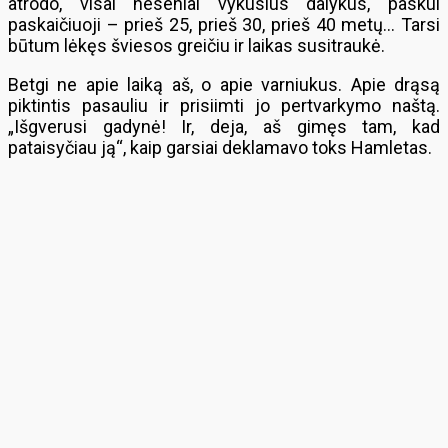
atrodo, visai neseniai vykusius dalykus, paskui
paskaičiuoji – prieš 25, prieš 30, prieš 40 metų… Tarsi
būtum lėkęs šviesos greičiu ir laikas susitraukė.
Betgi ne apie laiką aš, o apie varniukus. Apie drąsą
piktintis pasauliu ir prisiimti jo pertvarkymo naštą.
„Išgverusi gadynė! Ir, deja, aš gimęs tam, kad
pataisyčiau ją“, kaip garsiai deklamavo toks Hamletas.