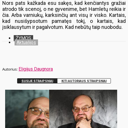
Nors pats kažkada esu sakęs, kad kenčiantys gražiai
atrodo tik scenoj, o ne gyvenime, bet Hamletų reikia ir
čia. Arba varniukų, karksinčių ant visų ir visko. Kartais,
kad nusišypsotum pamatęs tokį, o kartais, kad
įsiklausytum ir pagalvotum. Kad nebūtų taip nuobodu.
ŽYMOS
Aktualijos
Eligijus Daugnora
SUSIJĘ STRAIPSNIAI
KITI AUTORIAUS STRAIPSNIAI