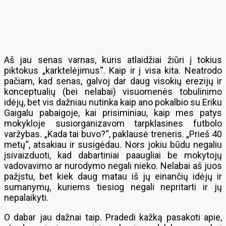
Aš jau senas varnas, kuris atlaidžiai žiūri į tokius
piktokus „karktelėjimus“. Kaip ir į visa kita. Neatrodo
pačiam, kad senas, galvoj dar daug visokių erezijų ir
konceptualių (bei nelabai) visuomenės tobulinimo
idėjų, bet vis dažniau nutinka kaip ano pokalbio su Eriku
Gaigalu pabaigoje, kai prisiminiau, kaip mes patys
mokykloje susiorganizavom tarpklasines futbolo
varžybas. „Kada tai buvo?“, paklausė treneris. „Prieš 40
metų“, atsakiau ir susigėdau. Nors jokiu būdu negaliu
įsivaizduoti, kad dabartiniai paaugliai be mokytojų
vadovavimo ar nurodymo negali nieko. Nelabai aš juos
pažįstu, bet kiek daug matau iš jų einančių idėjų ir
sumanymų, kuriems tiesiog negali nepritarti ir jų
nepalaikyti.
O dabar jau dažnai taip. Pradedi kažką pasakoti apie,