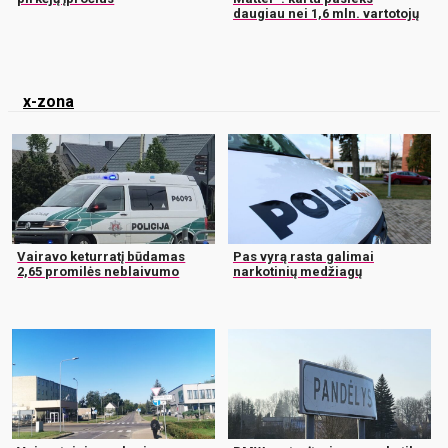
daugiau nei 1,6 mln. vartotojų
x-zona
Vairavo keturratį būdamas
Pas vyrą rasta galimai
2,65 promilės neblaivumo
narkotinių medžiagų