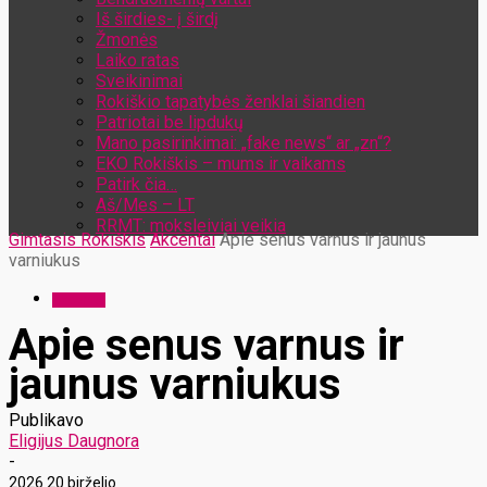
Iš širdies- į širdį
Žmonės
Laiko ratas
Sveikinimai
Rokiškio tapatybės ženklai šiandien
Patriotai be lipdukų
Mano pasirinkimai: „fake news“ ar „zn“?
EKO Rokiškis – mums ir vaikams
Patirk čia…
Aš/Mes – LT
RRMT: moksleiviai veikia
Gimtasis Rokiškis
Akcentai
Apie senus varnus ir jaunus
varniukus
Akcentai
Apie senus varnus ir
jaunus varniukus
Publikavo
Eligijus Daugnora
-
2026 20 birželio