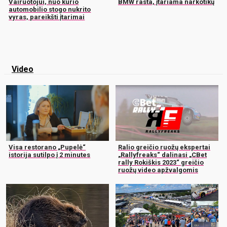
Vairuotojui, nuo kurio
BMW rasta, įtariama narkotikų
automobilio stogo nukrito
vyras, pareikšti įtarimai
Video
Visa restorano „Pupelė“
Ralio greičio ruožų ekspertai
istorija sutilpo į 2 minutes
„Rallyfreaks“ dalinasi „CBet
rally Rokiškis 2023“ greičio
ruožų video apžvalgomis