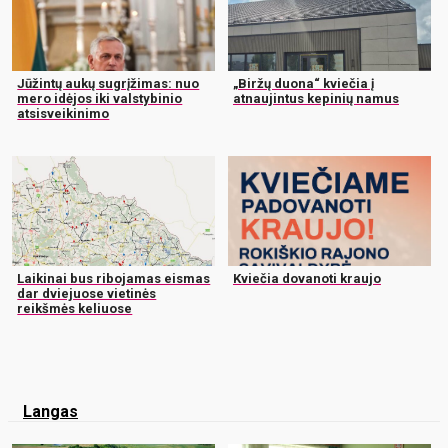
Jūžintų aukų sugrįžimas: nuo
„Biržų duona“ kviečia į
mero idėjos iki valstybinio
atnaujintus kepinių namus
atsisveikinimo
Laikinai bus ribojamas eismas
Kviečia dovanoti kraujo
dar dviejuose vietinės
reikšmės keliuose
Langas