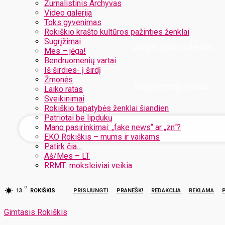
Žurnalistinis Archyvas
Video galerija
Toks gyvenimas
Rokiškio krašto kultūros pažinties ženklai
Sugrįžimai
Jūsų el. pašto adresas
Mes – jėga!
Bendruomenių vartai
Iš širdies- į širdį
Žmonės
Jūsų vartotojo vardas
Laiko ratas
Sveikinimai
Rokiškio tapatybės ženklai šiandien
Patriotai be lipdukų
Mano pasirinkimai: „fake news“ ar „zn“?
EKO Rokiškis – mums ir vaikams
Patirk čia…
Aš/Mes – LT
RRMT: moksleiviai veikia
C
13
ROKIŠKIS
PRISIJUNGTI
PRANEŠK!
REDAKCIJA
REKLAMA
Gimtasis Rokiškis