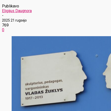
Publikavo
Eligijus Daugnora
-
2025 21 rugsėjo
769
0