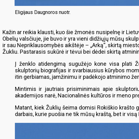
Eligijaus Daugnoros nuotr.
Kažin ar reikia klausti, kuo šie žmonės nusipelnę ir Liet
Obelių valsčiuje, jie buvo ir yra vieni didžiųjų mūsų sku
ir sau Nepriklausomybės aikštėje – „Arką“, skirtą miesto
Žukliu. Pastarasis sukūrė ir tėvui bei dėdei skirtą atmi
Į ženklo atidengimą sugužėjo kone visa plati Žu
skulptorių biografijas ir svarbiausius kūrybos mo
itin gerbiamas, įamžinimu ir padėkojo atminimo ženkl
Mintimis ir jautriais prisiminimais apie skulptor
akademijos narė, Nacionalinės kultūros ir meno pr
Matant, kiek Žuklių šeima domisi Rokiškio krašto 
darbais, kurie puošia ne tik mūsų kraštą, bet ir visą