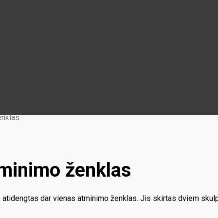
enklas
tminimo ženklas
o atidengtas dar vienas atminimo ženklas. Jis skirtas dviem sk