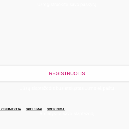
Užregistruokite savo paskyrą
Jūsų slaptažodis bus atsiųstas Jums el. paštu
PRENUMERATA
SKELBIMAI
SVEIKINIMAI
Atstatykite savo slaptažodį