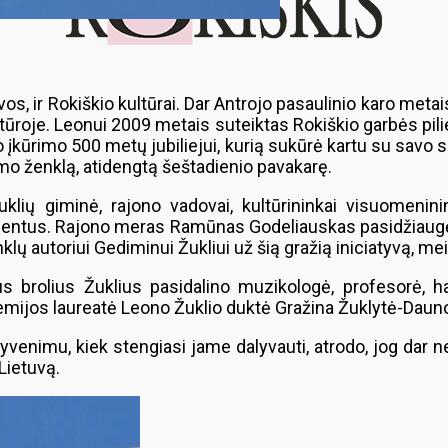
uvos, ir Rokiškio kultūrai. Dar Antrojo pasaulinio karo met
lptūroje. Leonui 2009 metais suteiktas Rokiškio garbės pilie
 įkūrimo 500 metų jubiliejui, kurią sukūrė kartu su savo s
nimo ženklą, atidengtą šeštadienio pavakarę.
klių giminė, rajono vadovai, kultūrininkai visuomenini
mentus. Rajono meras Ramūnas Godeliauskas pasidžiaugė d
ų autoriui Gediminui Žukliui už šią gražią iniciatyvą, meil
ius brolius Žuklius pasidalino muzikologė, profesorė, h
emijos laureatė Leono Žuklio duktė Gražina Žuklytė-Dauno
gyvenimu, kiek stengiasi jame dalyvauti, atrodo, jog dar
 Lietuvą.