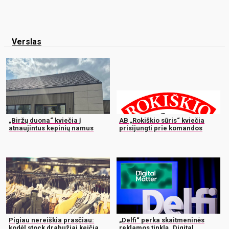
Verslas
„Biržų duona“ kviečia į
AB „Rokiškio sūris“ kviečia
atnaujintus kepinių namus
prisijungti prie komandos
Pigiau nereiškia prasčiau:
„Delfi“ perka skaitmeninės
kodėl stock drabužiai keičia
reklamos tinklą „Digital