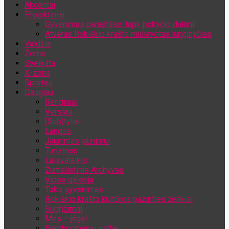
Akcentai
Jūsų el. pašto adresas
Projektiniai
Gyvenimas paraštėse: tapk pokyčio dalimi
Atvėrus Rokiškio krašto muliavotas lunginyčias
Valdžia
Žemė
Sveikata
X-zona
Sportas
Daugiau
Renginiai
Verslas
(Sub)tyliai
Langas
Jaunimas jaunimui
Turizmas
Laisvalaikis
Žurnalistinis Archyvas
Video galerija
Toks gyvenimas
Rokiškio krašto kultūros pažinties ženklai
Sugrįžimai
Mes – jėga!
Bendruomenių vartai