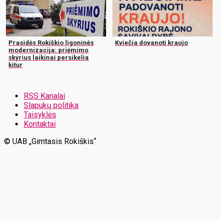
Prasidės Rokiškio ligoninės
Kviečia dovanoti kraujo
modernizacija: priėmimo
skyrius laikinai persikelia
kitur
RSS Kanalai
Slapukų politika
Taisyklės
Kontaktai
© UAB „Gimtasis Rokiškis“