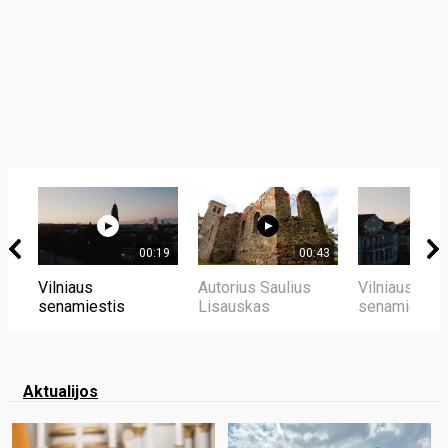
00:19
00:43
Vilniaus
Autorius Saulius
Vilniaus
senamiestis
Lisauskas
senamiestis
Aktualijos