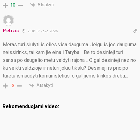
Atsakyti
10
Petras
2018 17 kovo 20:35
Meras turi siulyti is eiles visa dauguma. Jeigu is jos dauguma
neissirinks, tai kam jie eina i Taryba… Be to desinieji turi
sansa po daugelio metu valdyti rajona… O gal desinieji nezino
ka veikti valdzioje ir neturi jokiu tikslu? Desinieji is pricipo
turetu ismaudyti komunistelius, o gal jiems kinkos dreba…
Atsakyti
-3
Rekomenduojami video: