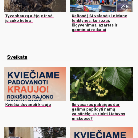
Tyzenhauzų alėjoje ir vėl
Kelionė į 24 valandų Le Mano
įsisuko bebrai
lenktynes: kuriozai,
išgyvenimas, azartas ir
gamtiniai reikalai
Sveikata
Kviečia dovanoti kraujo
Iki vasaros pabaigos dar
galima papildyti namų
vaistinėlę: ką rinkti Lietuvos
miškuose?