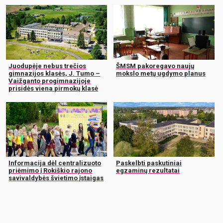
Juodupėje nebus trečios
ŠMSM pakoregavo naujų
gimnazijos klasės, J. Tumo –
mokslo metų ugdymo planus
Vaižganto progimnazijoje
prisidės viena pirmokų klasė
Informacija dėl centralizuoto
Paskelbti paskutiniai
priėmimo į Rokiškio rajono
egzaminų rezultatai
savivaldybės švietimo įstaigas