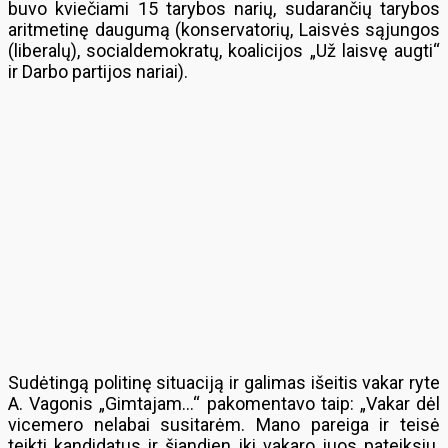
buvo kviečiami 15 tarybos narių, sudarančių tarybos
aritmetinę daugumą (konservatorių, Laisvės sąjungos
(liberalų), socialdemokratų, koalicijos „Už laisvę augti“
ir Darbo partijos nariai).
Sudėtingą politinę situaciją ir galimas išeitis vakar ryte
A. Vagonis „Gimtajam…“ pakomentavo taip: „Vakar dėl
vicemero nelabai susitarėm. Mano pareiga ir teisė
teikti kandidatus ir šiandien iki vakaro juos pateiksiu.