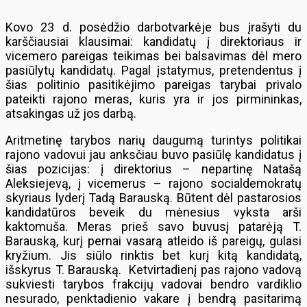
Kovo 23 d. posėdžio darbotvarkėje bus įrašyti du
karščiausiai klausimai: kandidatų į direktoriaus ir
vicemero pareigas teikimas bei balsavimas dėl mero
pasiūlytų kandidatų. Pagal įstatymus, pretendentus į
šias politinio pasitikėjimo pareigas tarybai privalo
pateikti rajono meras, kuris yra ir jos pirmininkas,
atsakingas už jos darbą.
Aritmetinę tarybos narių daugumą turintys politikai
rajono vadovui jau anksčiau buvo pasiūlę kandidatus į
šias pozicijas: į direktorius – nepartinę Natašą
Aleksiejevą, į vicemerus – rajono socialdemokratų
skyriaus lyderį Tadą Barauską. Būtent dėl pastarosios
kandidatūros beveik du mėnesius vyksta arši
kaktomuša. Meras prieš savo buvusį patarėją T.
Barauską, kurį pernai vasarą atleido iš pareigų, gulasi
kryžium. Jis siūlo rinktis bet kurį kitą kandidatą,
išskyrus T. Barauską. Ketvirtadienį pas rajono vadovą
sukviesti tarybos frakcijų vadovai bendro vardiklio
nesurado, penktadienio vakare į bendrą pasitarimą