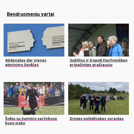
Bendruomenių vartai
Atidengtas dar vienas
Subtilus ir truputį čiurlioniškas
atminimo ženklas
pripažintas gražiausiu
Šokių su šunimis varžybose
Dingęs pelėdžiukas surastas
buvo visko