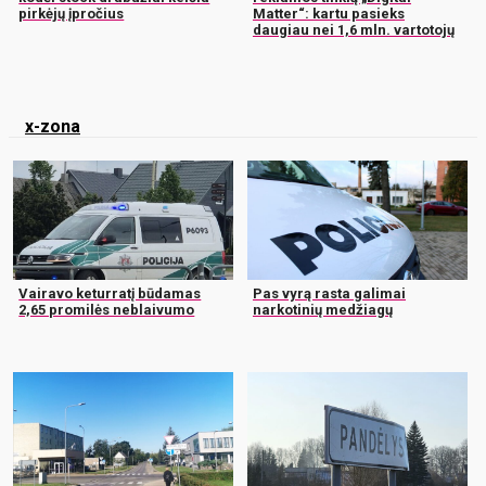
pirkėjų įpročius
Matter“: kartu pasieks
daugiau nei 1,6 mln. vartotojų
x-zona
Vairavo keturratį būdamas
Pas vyrą rasta galimai
2,65 promilės neblaivumo
narkotinių medžiagų