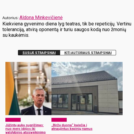
Aldona Minkevičienė
Kiekviena gyvenimo diena lyg teatras, tik be repeticijų. Vertinu
toleranciją, atvirą oponentą ir turiu saugos kodą nuo žmonių
su kaukėmis.
SUSIJĘ STRAIPSNIAI
KITI AUTORIAUS STRAIPSNIAI
Aktualijos
Aktualijos
Jūžintų aukų sugrįžimas:
„Biržų duona“ kviečia į
nuo mero idėjos iki
atnaujintus kepinių namus
valstybinio atsisveikinimo