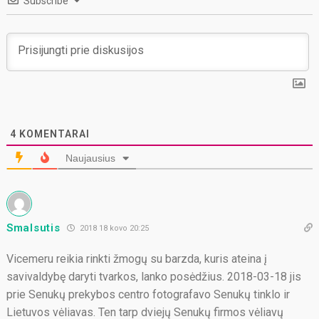
Subscribe
4
KOMENTARAI
Naujausius
Smalsutis
2018 18 kovo 20:25
Vicemeru reikia rinkti žmogų su barzda, kuris ateina į
savivaldybę daryti tvarkos, lanko posėdžius. 2018-03-18 jis
prie Senukų prekybos centro fotografavo Senukų tinklo ir
Lietuvos vėliavas. Ten tarp dviejų Senukų firmos vėliavų