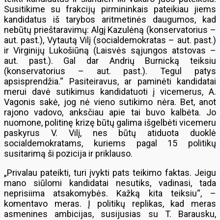
Susitikime su frakcijų pirmininkais pateikiau jiems
kandidatus iš tarybos aritmetinės daugumos, kad
nebūtų prieštaravimų: Algį Kazulėną (konservatorius –
aut. past.), Vytautą Vilį (socialdemokratas – aut. past.)
ir Virginijų Lukošiūną (Laisvės sąjungos atstovas –
aut. past.). Gal dar Andrių Burnicką teiksiu
(konservatorius – aut. past.). Tegul patys
apsisprendžia.“ Pasiteiravus, ar paminėti kandidatai
merui davė sutikimus kandidatuoti į vicemerus, A.
Vagonis sakė, jog nė vieno sutikimo nėra. Bet, anot
rajono vadovo, anksčiau apie tai buvo kalbėta. Jo
nuomone, politinę krizę būtų galima išgelbėti vicemeru
paskyrus V. Vilį, nes būtų atiduota duoklė
socialdemokratams, kuriems pagal 15 politikų
susitarimą ši pozicija ir priklauso.
„Privalau pateikti, turi įvykti pats teikimo faktas. Jeigu
mano siūlomi kandidatai nesutiks, vadinasi, tada
neprisiima atsakomybės. Kažką kita teiksiu“, –
komentavo meras. Į politikų replikas, kad meras
asmenines ambicijas, susijusias su T. Barausku,