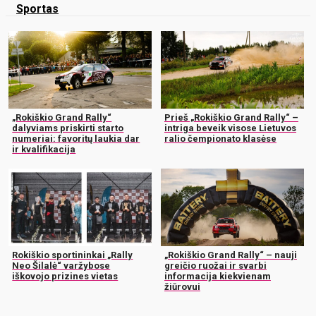
Sportas
„Rokiškio Grand Rally“
Prieš „Rokiškio Grand Rally“ –
dalyviams priskirti starto
intriga beveik visose Lietuvos
numeriai: favoritų laukia dar
ralio čempionato klasėse
ir kvalifikacija
Rokiškio sportininkai „Rally
„Rokiškio Grand Rally“ – nauji
Neo Šilalė“ varžybose
greičio ruožai ir svarbi
iškovojo prizines vietas
informacija kiekvienam
žiūrovui