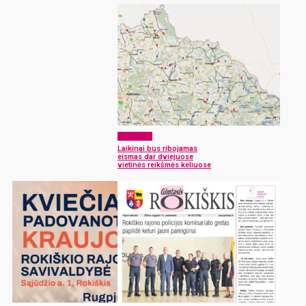
Aktualijos
Laikinai bus ribojamas
eismas dar dviejuose
vietinės reikšmės keliuose