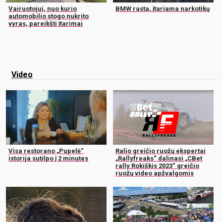
Vairuotojui, nuo kurio
BMW rasta, įtariama narkotikų
automobilio stogo nukrito
vyras, pareikšti įtarimai
Video
Visa restorano „Pupelė“
Ralio greičio ruožų ekspertai
istorija sutilpo į 2 minutes
„Rallyfreaks“ dalinasi „CBet
rally Rokiškis 2023“ greičio
ruožų video apžvalgomis