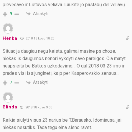
plevėsavo ir Lietuvos vėliava. Laukite jo pastabų dėl vėliavų.
Atsakyti
9
Henka
2018 18 kovo 18:23
Situacija daugiau negu keista, galimai masine psichoze,
niekas is daugumos nenori vykdyti savo pareigos. Cia matyt
neapsieita be Batkos uzkodavimo… O gal 2018 03 23 ims ir
prades visi issijungineti, kaip per Kasperovskio sensus…
Atsakyti
7
Blinda
2018 18 kovo 9:06
Reikia siulyti visus 23 narius be T.Barausko. Idomiausa, jei
niekas nesutiks. Tada tegu eina sieno ravet.