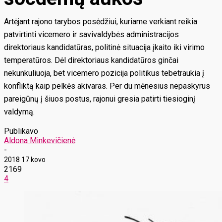
Artėjant rajono tarybos posėdžiui, kuriame verkiant reikia
patvirtinti vicemero ir savivaldybės administracijos
direktoriaus kandidatūras, politinė situacija įkaito iki virimo
temperatūros. Dėl direktoriaus kandidatūros ginčai
nekunkuliuoja, bet vicemero pozicija politikus tebetraukia į
konfliktą kaip pelkės akivaras. Per du mėnesius nepaskyrus
pareigūnų į šiuos postus, rajonui gresia patirti tiesioginį
valdymą.
Publikavo
Aldona Minkevičienė
-
2018 17 kovo
2169
4