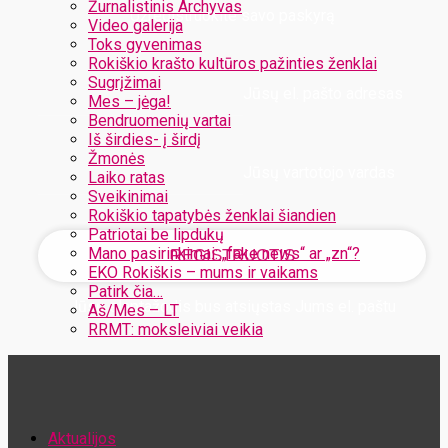
Žurnalistinis Archyvas
Užregistruokite savo paskyrą
Video galerija
Toks gyvenimas
Rokiškio krašto kultūros pažinties ženklai
Sugrįžimai
Jūsų el. pašto adresas
Mes – jėga!
Bendruomenių vartai
Iš širdies- į širdį
Žmonės
Jūsų vartotojo vardas
Laiko ratas
Sveikinimai
Rokiškio tapatybės ženklai šiandien
Patriotai be lipdukų
Mano pasirinkimai: „fake news“ ar „zn“?
EKO Rokiškis – mums ir vaikams
Patirk čia…
Jūsų slaptažodis bus atsiųstas Jums el. paštu
Aš/Mes – LT
RRMT: moksleiviai veikia
Atstatykite savo slaptažodį
Aktualijos