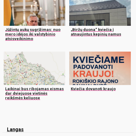
Jūžintų aukų sugrįžimas: nuo
„Biržų duona“ kviečia į
mero idėjos iki valstybinio
atnaujintus kepinių namus
atsisveikinimo
Laikinai bus ribojamas eismas
Kviečia dovanoti kraujo
dar dviejuose vietinės
reikšmės keliuose
Langas