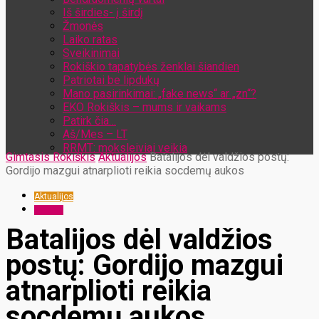
Iš širdies- į širdį
Žmonės
Laiko ratas
Sveikinimai
Rokiškio tapatybės ženklai šiandien
Patriotai be lipdukų
Mano pasirinkimai: „fake news“ ar „zn“?
EKO Rokiškis – mums ir vaikams
Patirk čia…
Aš/Mes – LT
RRMT: moksleiviai veikia
Gimtasis Rokiškis
Aktualijos
Batalijos dėl valdžios postų:
Gordijo mazgui atnarplioti reikia socdemų aukos
Aktualijos
Valdžia
Batalijos dėl valdžios
postų: Gordijo mazgui
atnarplioti reikia
socdemų aukos