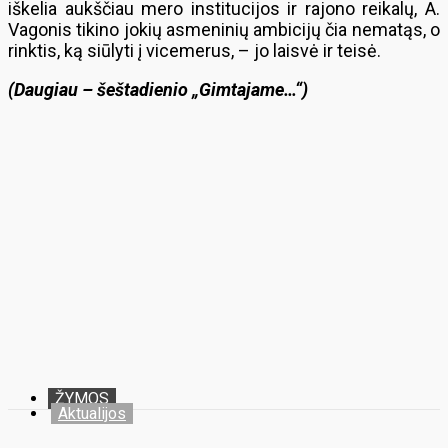
iškelia aukščiau mero institucijos ir rajono reikalų, A.
Vagonis tikino jokių asmeninių ambicijų čia nematąs, o
rinktis, ką siūlyti į vicemerus, – jo laisvė ir teisė.
(Daugiau – šeštadienio „Gimtajame…“)
ŽYMOS
Aktualijos