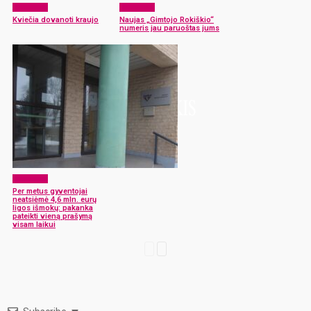
Aktualijos
Aktualijos
Kviečia dovanoti kraujo
Naujas „Gimtojo Rokiškio“
numeris jau paruoštas jums
Aktualijos
Per metus gyventojai
neatsiėmė 4,6 mln. eurų
ligos išmokų: pakanka
pateikti vieną prašymą
visam laikui