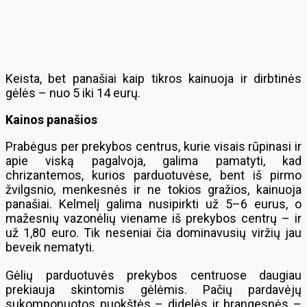
Keista, bet panašiai kaip tikros kainuoja ir dirbtinės
gėlės – nuo 5 iki 14 eurų.
Kainos panašios
Prabėgus per prekybos centrus, kurie visais rūpinasi ir
apie viską pagalvoja, galima pamatyti, kad
chrizantemos, kurios parduotuvėse, bent iš pirmo
žvilgsnio, menkesnės ir ne tokios gražios, kainuoja
panašiai. Kelmelį galima nusipirkti už 5–6 eurus, o
mažesnių vazonėlių viename iš prekybos centrų – ir
už 1,80 euro. Tik neseniai čia dominavusių viržių jau
beveik nematyti.
Gėlių parduotuvės prekybos centruose daugiau
prekiauja skintomis gėlėmis. Pačių pardavėjų
sukomponuotos puokštės – didelės ir brangesnės –