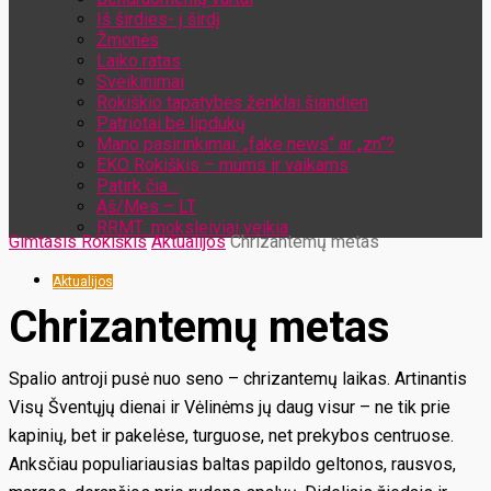
Iš širdies- į širdį
Žmonės
Laiko ratas
Sveikinimai
Rokiškio tapatybės ženklai šiandien
Patriotai be lipdukų
Mano pasirinkimai: „fake news“ ar „zn“?
EKO Rokiškis – mums ir vaikams
Patirk čia…
Aš/Mes – LT
RRMT: moksleiviai veikia
Gimtasis Rokiškis
Aktualijos
Chrizantemų metas
Aktualijos
Chrizantemų metas
Spalio antroji pusė nuo seno – chrizantemų laikas. Artinantis
Visų Šventųjų dienai ir Vėlinėms jų daug visur – ne tik prie
kapinių, bet ir pakelėse, turguose, net prekybos centruose.
Anksčiau populiariausias baltas papildo geltonos, rausvos,