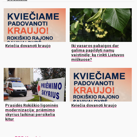
Kviečia dovanoti kraujo
Iki vasaros pabaigos dar
galima papildyti namų
vaistinėlę: ką rinkti Lietuvos
miškuose?
Prasidės Rokiškio ligoninės
Kviečia dovanoti kraujo
modernizacija: priėmimo
skyrius laikinai persikelia
kitur