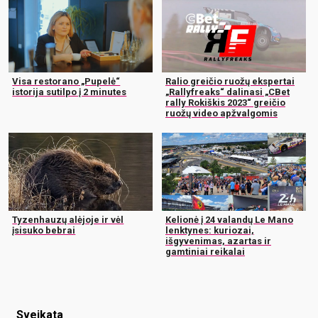
Visa restorano „Pupelė“
Ralio greičio ruožų ekspertai
istorija sutilpo į 2 minutes
„Rallyfreaks“ dalinasi „CBet
rally Rokiškis 2023“ greičio
ruožų video apžvalgomis
Tyzenhauzų alėjoje ir vėl
Kelionė į 24 valandų Le Mano
įsisuko bebrai
lenktynes: kuriozai,
išgyvenimas, azartas ir
gamtiniai reikalai
Sveikata