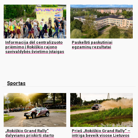
Informacija dėl centralizuoto
Paskelbti paskutiniai
priėmimo į Rokiškio rajono
egzaminų rezultatai
savivaldybės švietimo įstaigas
Sportas
„Rokiškio Grand Rally“
Prieš „Rokiškio Grand Rally“ –
dalyviams priskirti starto
intriga beveik visose Lietuvos