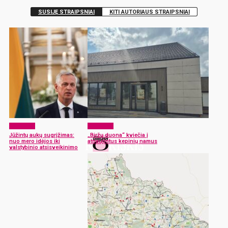
SUSIJĘ STRAIPSNIAI
KITI AUTORIAUS STRAIPSNIAI
Aktualijos
Aktualijos
Jūžintų aukų sugrįžimas:
„Biržų duona“ kviečia į
nuo mero idėjos iki
atnaujintus kepinių namus
valstybinio atsisveikinimo