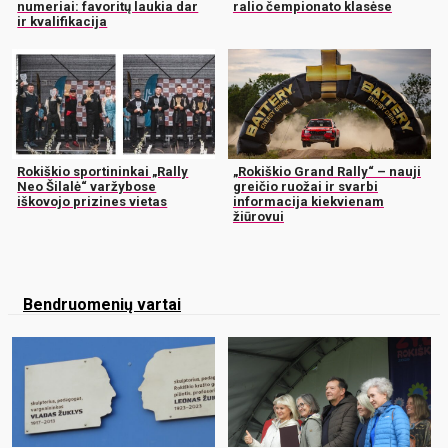
numeriai: favoritų laukia dar
ralio čempionato klasėse
ir kvalifikacija
Rokiškio sportininkai „Rally
„Rokiškio Grand Rally“ – nauji
Neo Šilalė“ varžybose
greičio ruožai ir svarbi
iškovojo prizines vietas
informacija kiekvienam
žiūrovui
Bendruomenių vartai