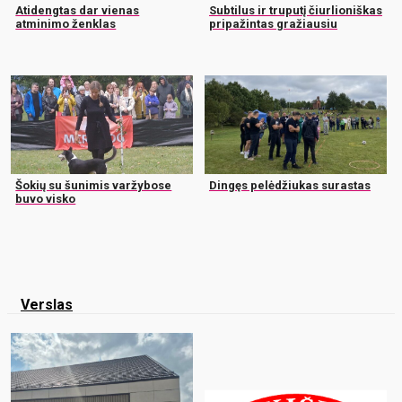
Atidengtas dar vienas
Subtilus ir truputį čiurlioniškas
atminimo ženklas
pripažintas gražiausiu
Šokių su šunimis varžybose
Dingęs pelėdžiukas surastas
buvo visko
Verslas