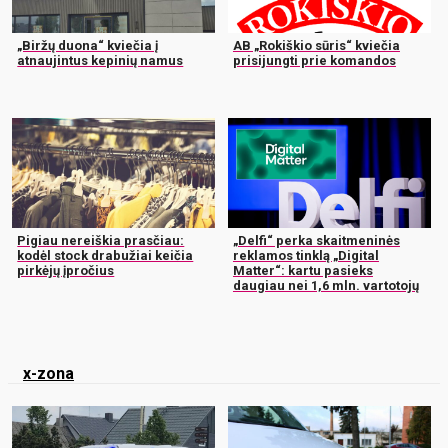
„Biržų duona“ kviečia į
AB „Rokiškio sūris“ kviečia
atnaujintus kepinių namus
prisijungti prie komandos
Pigiau nereiškia prasčiau:
„Delfi“ perka skaitmeninės
kodėl stock drabužiai keičia
reklamos tinklą „Digital
pirkėjų įpročius
Matter“: kartu pasieks
daugiau nei 1,6 mln. vartotojų
x-zona