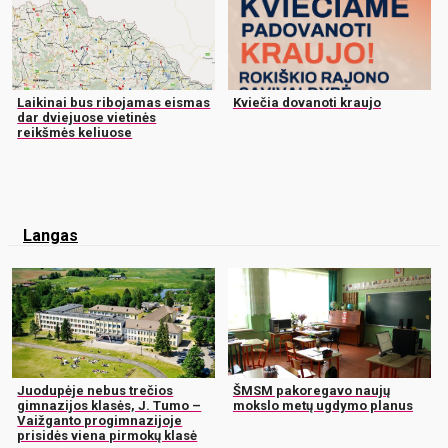
Laikinai bus ribojamas eismas
Kviečia dovanoti kraujo
dar dviejuose vietinės
reikšmės keliuose
Langas
Juodupėje nebus trečios
ŠMSM pakoregavo naujų
gimnazijos klasės, J. Tumo –
mokslo metų ugdymo planus
Vaižganto progimnazijoje
prisidės viena pirmokų klasė