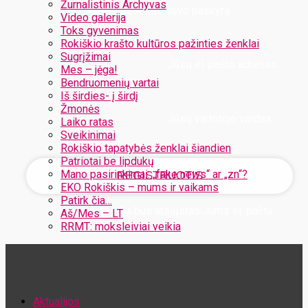
Žurnalistinis Archyvas
Užregistruokite savo paskyrą
Video galerija
Toks gyvenimas
Rokiškio krašto kultūros pažinties ženklai
Sugrįžimai
Jūsų el. pašto adresas
Mes – jėga!
Bendruomenių vartai
Iš širdies- į širdį
Žmonės
Jūsų vartotojo vardas
Laiko ratas
Sveikinimai
Rokiškio tapatybės ženklai šiandien
Patriotai be lipdukų
Mano pasirinkimai: „fake news“ ar „zn“?
EKO Rokiškis – mums ir vaikams
Patirk čia…
Jūsų slaptažodis bus atsiųstas Jums el. paštu
Aš/Mes – LT
RRMT: moksleiviai veikia
Atstatykite savo slaptažodį
Aktualijos