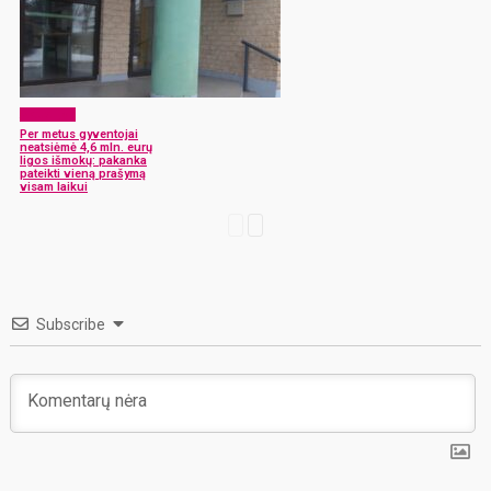
Aktualijos
Per metus gyventojai
neatsiėmė 4,6 mln. eurų
ligos išmokų: pakanka
pateikti vieną prašymą
visam laikui
Subscribe