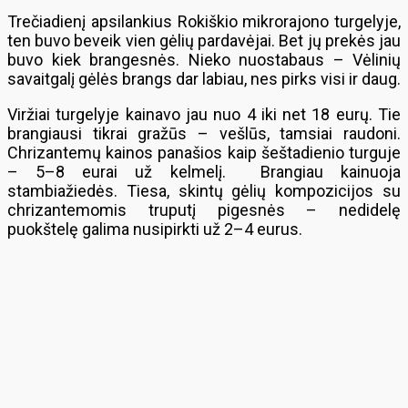
Trečiadienį apsilankius Rokiškio mikrorajono turgelyje,
ten buvo beveik vien gėlių pardavėjai. Bet jų prekės jau
buvo kiek brangesnės. Nieko nuostabaus – Vėlinių
savaitgalį gėlės brangs dar labiau, nes pirks visi ir daug.
Viržiai turgelyje kainavo jau nuo 4 iki net 18 eurų. Tie
brangiausi tikrai gražūs – vešlūs, tamsiai raudoni.
Chrizantemų kainos panašios kaip šeštadienio turguje
– 5–8 eurai už kelmelį. Brangiau kainuoja
stambiažiedės. Tiesa, skintų gėlių kompozicijos su
chrizantemomis truputį pigesnės – nedidelę
puokštelę galima nusipirkti už 2–4 eurus.