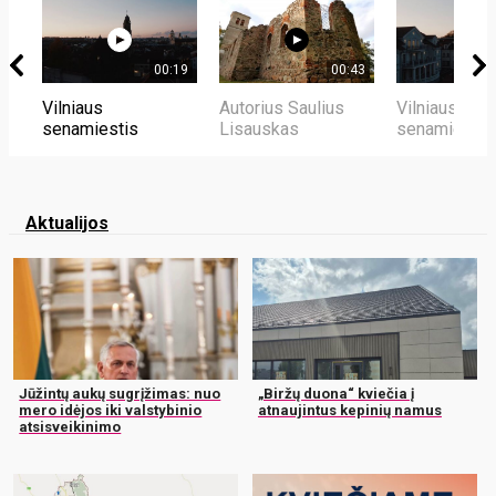
00:19
00:43
Vilniaus
Autorius Saulius
Vilniaus
senamiestis
Lisauskas
senamiestis
Aktualijos
Jūžintų aukų sugrįžimas: nuo
„Biržų duona“ kviečia į
mero idėjos iki valstybinio
atnaujintus kepinių namus
atsisveikinimo