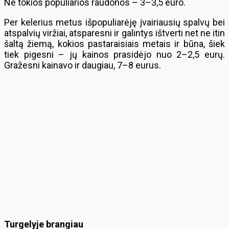
Ne tokios populiarios raudonos – 3–3,5 euro.
Per kelerius metus išpopuliarėję įvairiausių spalvų bei
atspalvių viržiai, atsparesni ir galintys ištverti net ne itin
šaltą žiemą, kokios pastaraisiais metais ir būna, šiek
tiek pigesni – jų kainos prasidėjo nuo 2–2,5 eurų.
Gražesni kainavo ir daugiau, 7–8 eurus.
Turgelyje brangiau