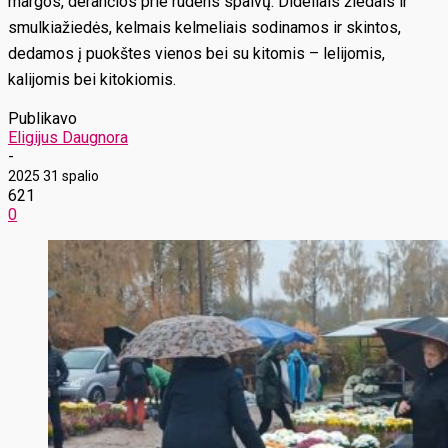
margos, derančios prie rudens spalvų. Dideliais žiedais ir
smulkiažiedės, kelmais kelmeliais sodinamos ir skintos,
dedamos į puokštes vienos bei su kitomis – lelijomis,
kalijomis bei kitokiomis.
Publikavo
Eligijus Daugnora
-
2025 31 spalio
621
0