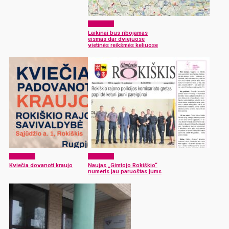
Aktualijos
Laikinai bus ribojamas
eismas dar dviejuose
vietinės reikšmės keliuose
Aktualijos
Aktualijos
Kviečia dovanoti kraujo
Naujas „Gimtojo Rokiškio“
numeris jau paruoštas jums