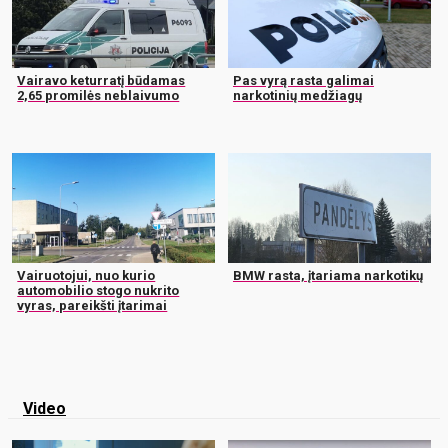
Vairavo keturratį būdamas
Pas vyrą rasta galimai
2,65 promilės neblaivumo
narkotinių medžiagų
Vairuotojui, nuo kurio
BMW rasta, įtariama narkotikų
automobilio stogo nukrito
vyras, pareikšti įtarimai
Video