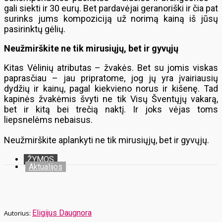
gali siekti ir 30 eurų. Bet pardavėjai geranoriški ir čia pat
surinks jums kompoziciją už norimą kainą iš jūsų
pasirinktų gėlių.
Neužmirškite ne tik mirusiųjų, bet ir gyvųjų
Kitas Vėlinių atributas – žvakės. Bet su jomis viskas
paprasčiau – jau pripratome, jog jų yra įvairiausių
dydžių ir kainų, pagal kiekvieno norus ir kišenę. Tad
kapinės žvakėmis švyti ne tik Visų Šventųjų vakarą,
bet ir kitą bei trečią naktį. Ir joks vėjas toms
liepsnelėms nebaisus.
Neužmirškite aplankyti ne tik mirusiųjų, bet ir gyvųjų.
ŽYMOS
Aktualijos
Eligijus Daugnora