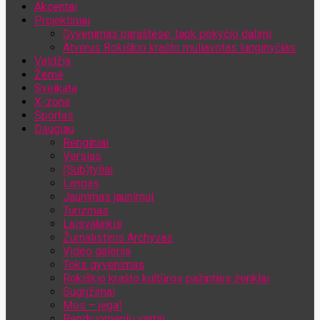
Akcentai
Jūsų el. pašto adresas
Projektiniai
Gyvenimas paraštėse: tapk pokyčio dalimi
Atvėrus Rokiškio krašto muliavotas lunginyčias
Valdžia
Žemė
Sveikata
X-zona
Sportas
Daugiau
Renginiai
Verslas
(Sub)tyliai
Langas
Jaunimas jaunimui
Turizmas
Laisvalaikis
Žurnalistinis Archyvas
Video galerija
Toks gyvenimas
Rokiškio krašto kultūros pažinties ženklai
Sugrįžimai
Mes – jėga!
Bendruomenių vartai