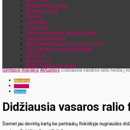
Bendruomenių vartai
Iš širdies- į širdį
Žmonės
Laiko ratas
Sveikinimai
Rokiškio tapatybės ženklai šiandien
Patriotai be lipdukų
Mano pasirinkimai: „fake news“ ar „zn“?
EKO Rokiškis – mums ir vaikams
Patirk čia…
Aš/Mes – LT
RRMT: moksleiviai veikia
Gimtasis Rokiškis
Aktualijos
Didžiausia vasaros ralio fiesta į R
Aktualijos
Renginiai
Sportas
Didžiausia vasaros ralio 
Šiemet jau devintą kartą be pertraukų Rokiškyje nugriaudės did