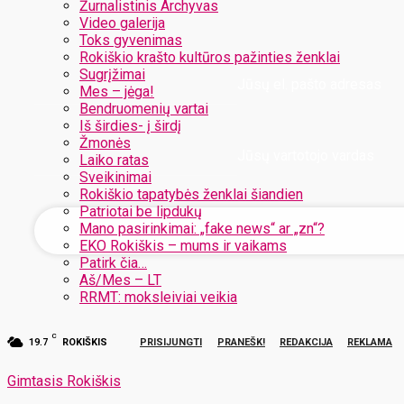
Žurnalistinis Archyvas
Video galerija
Toks gyvenimas
Rokiškio krašto kultūros pažinties ženklai
Sugrįžimai
Jūsų el. pašto adresas
Mes – jėga!
Bendruomenių vartai
Iš širdies- į širdį
Žmonės
Jūsų vartotojo vardas
Laiko ratas
Sveikinimai
Rokiškio tapatybės ženklai šiandien
Patriotai be lipdukų
Mano pasirinkimai: „fake news“ ar „zn“?
EKO Rokiškis – mums ir vaikams
Patirk čia…
Aš/Mes – LT
RRMT: moksleiviai veikia
C
19.7
ROKIŠKIS
PRISIJUNGTI
PRANEŠK!
REDAKCIJA
REKLAMA
Gimtasis Rokiškis