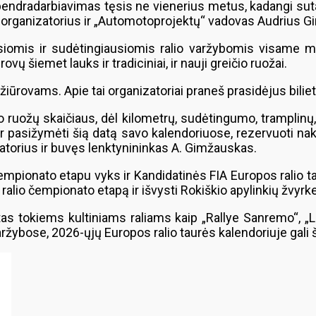
d bendradarbiavimas tęsis ne vienerius metus, kadangi s
ų organizatorius ir „Automotoprojektų“ vadovas Audrius 
ausiomis ir sudėtingiausiomis ralio varžybomis visame mūs
ovų šiemet lauks ir tradiciniai, ir nauji greičio ruožai.
žiūrovams. Apie tai organizatoriai praneš prasidėjus bilie
čio ruožų skaičiaus, dėl kilometrų, sudėtingumo, tramplin
ar pasižymėti šią datą savo kalendoriuose, rezervuoti nak
izatorius ir buvęs lenktynininkas A. Gimžauskas.
čempionato etapu vyks ir Kandidatinės FIA Europos ralio t
 ralio čempionato etapą ir išvysti Rokiškio apylinkių žvy
s tokiems kultiniams raliams kaip „Rallye Sanremo“, „Lau
ržybose, 2026-ųjų Europos ralio taurės kalendoriuje gali š