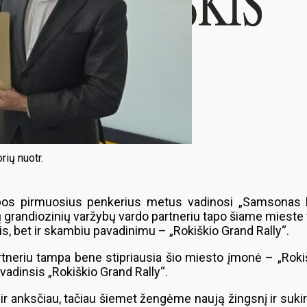
rių nuotr.
ybos pirmuosius penkerius metus vadinosi „Samsonas Ra
 grandiozinių varžybų vardo partneriu tapo šiame mieste v
s, bet ir skambiu pavadinimu – „Rokiškio Grand Rally“.
artneriu tampa bene stipriausia šio miesto įmonė – „Rokiš
 vadinsis „Rokiškio Grand Rally“.
r anksčiau, tačiau šiemet žengėme naują žingsnį ir sukirt