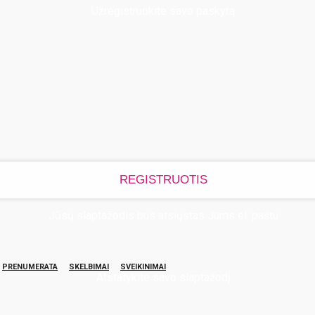
Užregistruokite savo paskyrą
Jūsų slaptažodis bus atsiųstas Jums el. paštu
PRENUMERATA
SKELBIMAI
SVEIKINIMAI
Atstatykite savo slaptažodį