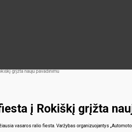
okiškį grįžta nauju pavadinimu
fiesta į Rokiškį grįžta n
žiausia vasaros ralio fiesta. Varžybas organizuojantys „Automoto