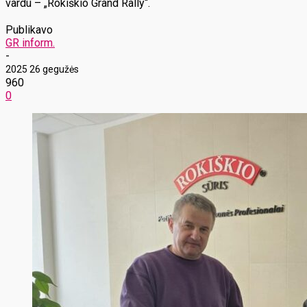
vardu – „Rokiškio Grand Rally“.
Publikavo
GR inform.
-
2025 26 gegužės
960
0