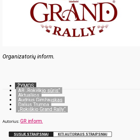
Organizatorių inform.
ŽYMOS
AB „Rokiškio sūris“
Aktualijos
Audrius Gimžauskas
Dalius Trumpa
„Rokiškio Grand Rally“
GR inform.
SUSIJĘ STRAIPSNIAI
KITI AUTORIAUS STRAIPSNIAI