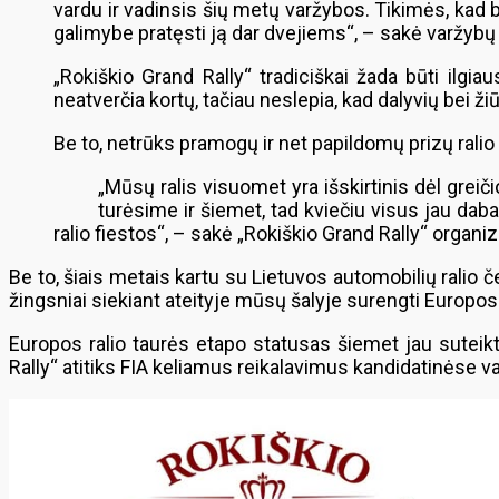
vardu ir vadinsis šių metų varžybos. Tikimės, ka
galimybe pratęsti ją dar dvejiems“, – sakė varžyb
„Rokiškio Grand Rally“ tradiciškai žada būti ilgi
neatverčia kortų, tačiau neslepia, kad dalyvių bei žiūr
Be to, netrūks pramogų ir net papildomų prizų ralio 
„Mūsų ralis visuomet yra išskirtinis dėl grei
turėsime ir šiemet, tad kviečiu visus jau dab
ralio fiestos“, – sakė „Rokiškio Grand Rally“ organ
Be to, šiais metais kartu su Lietuvos automobilių ralio 
žingsniai siekiant ateityje mūsų šalyje surengti Europos
Europos ralio taurės etapo statusas šiemet jau suteikta
Rally“ atitiks FIA keliamus reikalavimus kandidatinėse va