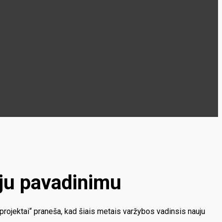
auju pavadinimu
projektai“ praneša, kad šiais metais varžybos vadinsis nauju