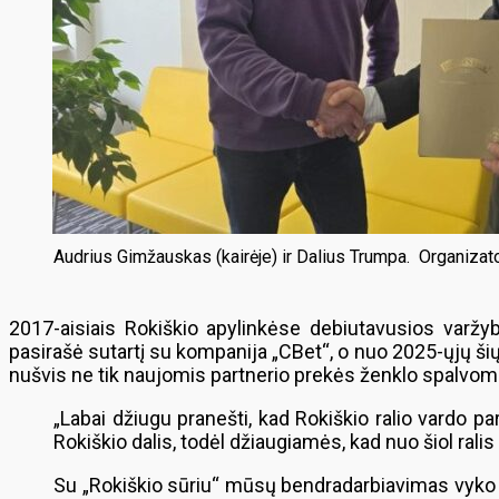
Audrius Gimžauskas (kairėje) ir Dalius Trumpa. Organizato
2017-aisiais Rokiškio apylinkėse debiutavusios varž
pasirašė sutartį su kompanija „CBet“, o nuo 2025-ųjų šių
nušvis ne tik naujomis partnerio prekės ženklo spalvomi
„Labai džiugu pranešti, kad Rokiškio ralio vardo p
Rokiškio dalis, todėl džiaugiamės, kad nuo šiol ralis
Su „Rokiškio sūriu“ mūsų bendradarbiavimas vyko i