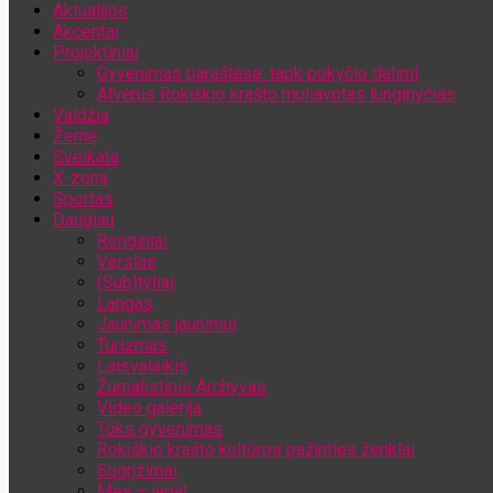
Aktualijos
Jūsų el. pašto adresas
Akcentai
Projektiniai
Gyvenimas paraštėse: tapk pokyčio dalimi
Atvėrus Rokiškio krašto muliavotas lunginyčias
Valdžia
Žemė
Sveikata
X-zona
Sportas
Daugiau
Renginiai
Verslas
(Sub)tyliai
Langas
Jaunimas jaunimui
Turizmas
Laisvalaikis
Žurnalistinis Archyvas
Video galerija
Toks gyvenimas
Rokiškio krašto kultūros pažinties ženklai
Sugrįžimai
Mes – jėga!