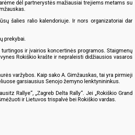
utarėme dėl partnerystės mažiausiai trejiems metams su
Gimžauskas.
ų šalies ralio kalendoriuje. Ir nors organizatoriai dar
tų prekybai.
ų, turtingos ir įvairios koncertinės programos. Staigmenų
vynes Rokiškio krašte ir nepraleisti didžiausios vasaros
aurės varžybos. Kaip sako A. Gimžauskas, tai yra pirmieji
rkeliuose garsiausius Senojo žemyno lenktynininkus.
sitz Rallye“, „Zagreb Delta Rally“. Jei „Rokiškio Grand
mėžuoti ir Lietuvos trispalvė bei Rokiškio vardas.