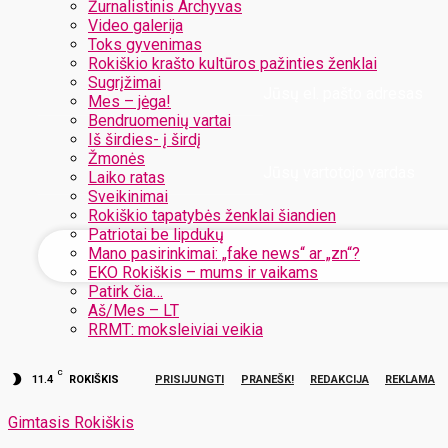
Žurnalistinis Archyvas
Video galerija
Toks gyvenimas
Rokiškio krašto kultūros pažinties ženklai
Sugrįžimai
Jūsų el. pašto adresas
Mes – jėga!
Bendruomenių vartai
Iš širdies- į širdį
Žmonės
Jūsų vartotojo vardas
Laiko ratas
Sveikinimai
Rokiškio tapatybės ženklai šiandien
Patriotai be lipdukų
Mano pasirinkimai: „fake news“ ar „zn“?
EKO Rokiškis – mums ir vaikams
Patirk čia…
Aš/Mes – LT
RRMT: moksleiviai veikia
C
11.4
ROKIŠKIS
PRISIJUNGTI
PRANEŠK!
REDAKCIJA
REKLAMA
Gimtasis Rokiškis