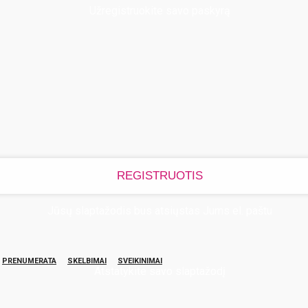
Užregistruokite savo paskyrą
Jūsų slaptažodis bus atsiųstas Jums el. paštu
PRENUMERATA
SKELBIMAI
SVEIKINIMAI
Atstatykite savo slaptažodį