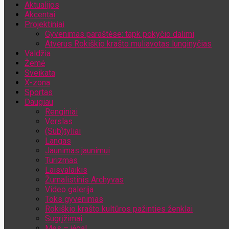
Aktualijos
Jūsų el. pašto adresas
Akcentai
Projektiniai
Gyvenimas paraštėse: tapk pokyčio dalimi
Atvėrus Rokiškio krašto muliavotas lunginyčias
Valdžia
Žemė
Sveikata
X-zona
Sportas
Daugiau
Renginiai
Verslas
(Sub)tyliai
Langas
Jaunimas jaunimui
Turizmas
Laisvalaikis
Žurnalistinis Archyvas
Video galerija
Toks gyvenimas
Rokiškio krašto kultūros pažinties ženklai
Sugrįžimai
Mes – jėga!