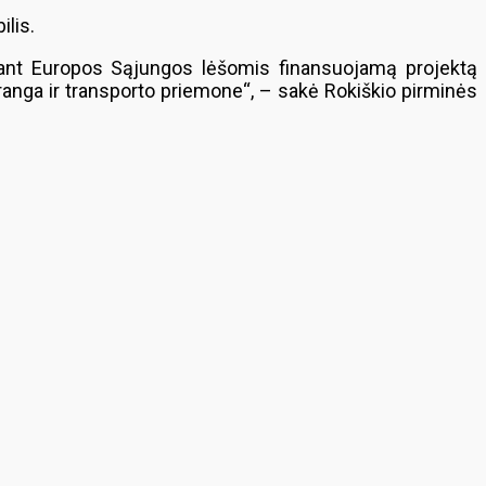
ilis.
dinant Europos Sąjungos lėšomis finansuojamą projektą
nga ir transporto priemone“, – sakė Rokiškio pirminės