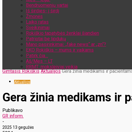
Bendruomenių vartai
Iš širdies- į širdį
Žmonės
Laiko ratas
Sveikinimai
Rokiškio tapatybės ženklai šiandien
Patriotai be lipdukų
Mano pasirinkimai: „fake news“ ar „zn“?
EKO Rokiškis – mums ir vaikams
Patirk čia…
Aš/Mes – LT
RRMT: moksleiviai veikia
Gimtasis Rokiškis
Aktualijos
Gera žinia medikams ir pacientam
Aktualijos
Gera žinia medikams ir 
Publikavo
GR inform.
-
2025 13 gegužės