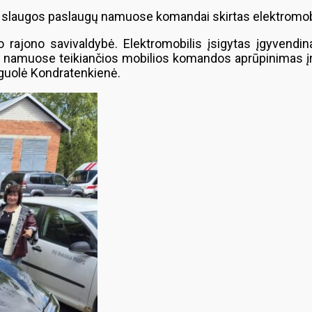
ių slaugos paslaugų namuose komandai skirtas elektromob
kio rajono savivaldybė. Elektromobilis įsigytas įgyven
 namuose teikiančios mobilios komandos aprūpinimas įra
guolė Kondratenkienė.