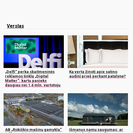
Verslas
„Delfi“ perka skaitmeninės
Ką verta žinoti apie satino
reklamos tinklą „Digital
audinį prieš perkant patalynę?
Matter“: kartu pasieks
daugiau nei 1,6 mln. vartotojų
AB „Rokiškio mašinų gamykla“
Išmanus namų saugumas: ar