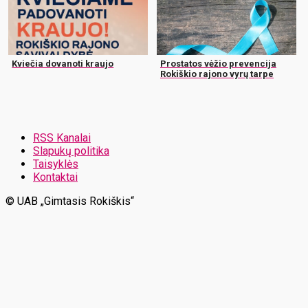
Kviečia dovanoti kraujo
Prostatos vėžio prevencija
Rokiškio rajono vyrų tarpe
RSS Kanalai
Slapukų politika
Taisyklės
Kontaktai
© UAB „Gimtasis Rokiškis“