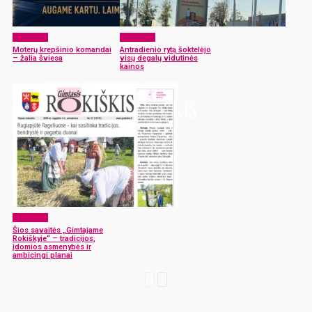
Aktualijos
Aktualijos
Moterų krepšinio komandai
Antradienio rytą šoktelėjo
– žalia šviesa
visų degalų vidutinės
kainos
Aktualijos
Šios savaitės „Gimtajame
Rokiškyje“ – tradicijos,
įdomios asmenybės ir
ambicingi planai