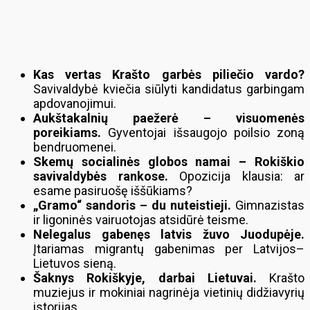
Kas vertas Krašto garbės piliečio vardo?
Savivaldybė kviečia siūlyti kandidatus garbingam
apdovanojimui.
Aukštakalnių paežerė – visuomenės
poreikiams.
Gyventojai išsaugojo poilsio zoną
bendruomenei.
Skemų socialinės globos namai – Rokiškio
savivaldybės rankose.
Opozicija klausia: ar
esame pasiruošę iššūkiams?
„Gramo“ sandoris – du nuteistieji.
Gimnazistas
ir ligoninės vairuotojas atsidūrė teisme.
Nelegalus gabenęs latvis žuvo Juodupėje.
Įtariamas migrantų gabenimas per Latvijos–
Lietuvos sieną.
Šaknys Rokiškyje, darbai Lietuvai.
Krašto
muziejus ir mokiniai nagrinėja vietinių didžiavyrių
istorijas.