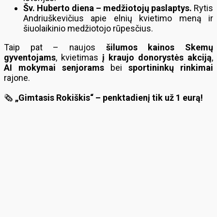
Šv. Huberto diena – medžiotojų paslaptys.
Rytis
Andriuškevičius apie elnių kvietimo meną ir
šiuolaikinio medžiotojo rūpesčius.
Taip pat – naujos
šilumos kainos Skemų
gyventojams
, kvietimas
į kraujo donorystės akciją
,
AI mokymai senjorams
bei
sportininkų rinkimai
rajone.
🗞️
„Gimtasis Rokiškis“ – penktadienį tik už 1 eurą!