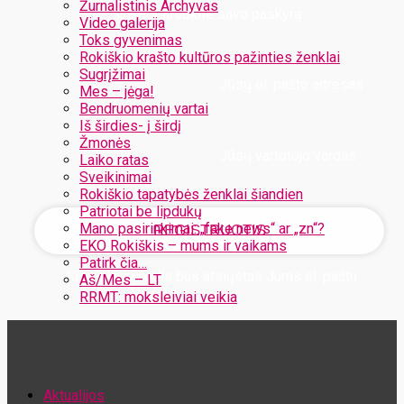
Žurnalistinis Archyvas
Užregistruokite savo paskyrą
Video galerija
Toks gyvenimas
Rokiškio krašto kultūros pažinties ženklai
Sugrįžimai
Jūsų el. pašto adresas
Mes – jėga!
Bendruomenių vartai
Iš širdies- į širdį
Žmonės
Jūsų vartotojo vardas
Laiko ratas
Sveikinimai
Rokiškio tapatybės ženklai šiandien
Patriotai be lipdukų
Mano pasirinkimai: „fake news“ ar „zn“?
EKO Rokiškis – mums ir vaikams
Patirk čia…
Jūsų slaptažodis bus atsiųstas Jums el. paštu
Aš/Mes – LT
RRMT: moksleiviai veikia
Atstatykite savo slaptažodį
Aktualijos