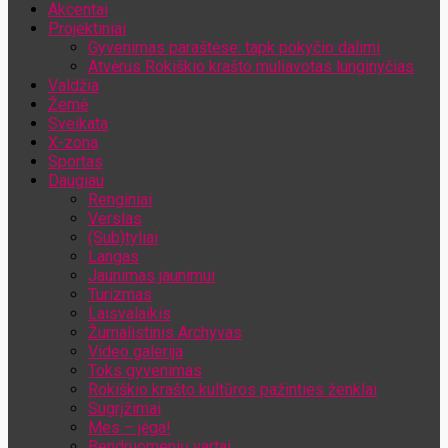
Akcentai
Jūsų el. pašto adresas
Projektiniai
Gyvenimas paraštėse: tapk pokyčio dalimi
Atvėrus Rokiškio krašto muliavotas lunginyčias
Valdžia
Žemė
Sveikata
X-zona
Sportas
Daugiau
Renginiai
Verslas
(Sub)tyliai
Langas
Jaunimas jaunimui
Turizmas
Laisvalaikis
Žurnalistinis Archyvas
Video galerija
Toks gyvenimas
Rokiškio krašto kultūros pažinties ženklai
Sugrįžimai
Mes – jėga!
Bendruomenių vartai