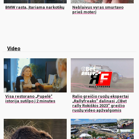
BMW rasta, įtariama narkotikų
Neblaivus vyras smurtavo
prieš moterį
Video
Visa restorano „Pupelė“
Ralio greičio ruožų ekspertai
istorija sutilpo į 2 minutes
„Rallyfreaks“ dalinasi „CBet
rally Rokiškis 2023“ greičio
ruožų video apžvalgomis