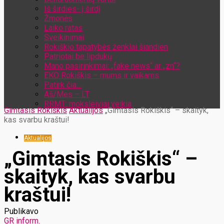
Iš širdies- į širdį
Žmonės
Laiko ratas
Sveikinimai
Rokiškio tapatybės ženklai šiandien
Patriotai be lipdukų
Mano pasirinkimai: „fake news“ ar „zn“?
EKO Rokiškis – mums ir vaikams
Patirk čia…
Aš/Mes – LT
RRMT: moksleiviai veikia
Gimtasis Rokiškis
Aktualijos
„Gimtasis Rokiškis“ – skaityk,
kas svarbu kraštui!
Aktualijos
„Gimtasis Rokiškis“ –
skaityk, kas svarbu
kraštui!
Publikavo
GR inform.