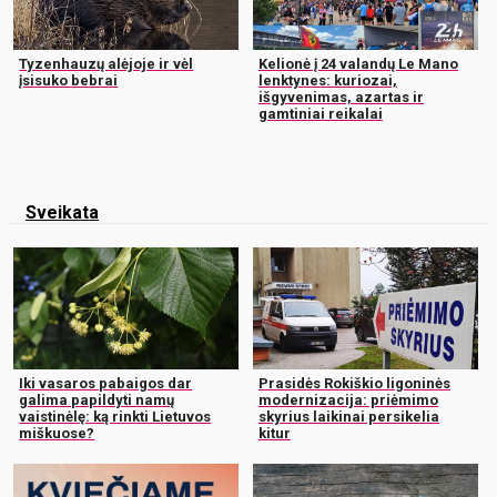
Tyzenhauzų alėjoje ir vėl
Kelionė į 24 valandų Le Mano
įsisuko bebrai
lenktynes: kuriozai,
išgyvenimas, azartas ir
gamtiniai reikalai
Sveikata
Iki vasaros pabaigos dar
Prasidės Rokiškio ligoninės
galima papildyti namų
modernizacija: priėmimo
vaistinėlę: ką rinkti Lietuvos
skyrius laikinai persikelia
miškuose?
kitur