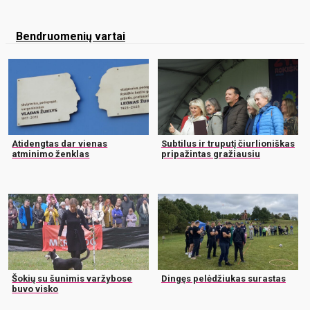
Bendruomenių vartai
Atidengtas dar vienas
Subtilus ir truputį čiurlioniškas
atminimo ženklas
pripažintas gražiausiu
Šokių su šunimis varžybose
Dingęs pelėdžiukas surastas
buvo visko