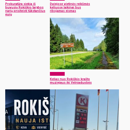
Prokuratūra siekia iš
Dviejose vietinės reikšmės
buvusių Rokiškio tarybos
keliuose laikinai bus
narių prisiteisti tūkstančius
ribojamas eismas
eurų
Aktualijos
Kelias nuo Rokiškio krašto
muziejaus iki Velniaduobės