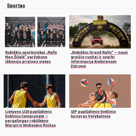
Sportas
Rokiškio sportininkai „Rally
„Rokiškio Grand Rally“ – nauji
Neo Šilalė“ varžybose
greičio ruožai ir svarbi
iškovojo prizines vietas
informacija kiekvienam
žiūrovui
Lietuvos U20 paplūdimio
SIP paplūdimio tinklinio
tinklinio čempionate –
turnyras Velykalnyje
pergalingas rokiškėno
Margirio Motiejūno finišas