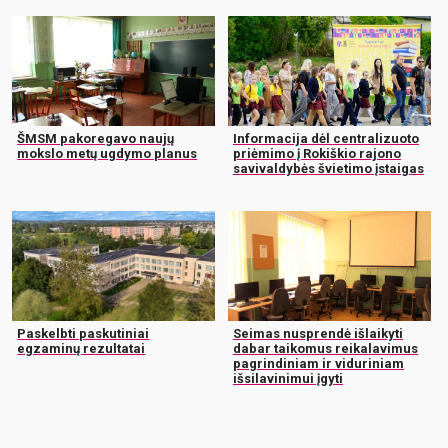
ŠMSM pakoregavo naujų
Informacija dėl centralizuoto
mokslo metų ugdymo planus
priėmimo į Rokiškio rajono
savivaldybės švietimo įstaigas
Paskelbti paskutiniai
Seimas nusprendė išlaikyti
egzaminų rezultatai
dabar taikomus reikalavimus
pagrindiniam ir viduriniam
išsilavinimui įgyti