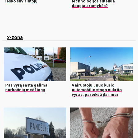
ieško suvirintojų
technologijos suteikia
daugiau ramybės?
x-zona
Pas vyrą rasta galimai
Vairuotojui, nuo kurio
narkotinių medžiagų
automobilio stogo nukrito
vyras, pareikšti įtarimai