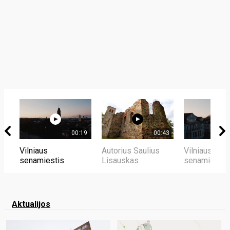
00:19
00:43
Vilniaus
Autorius Saulius
Vilniaus
senamiestis
Lisauskas
senamiestis
Aktualijos