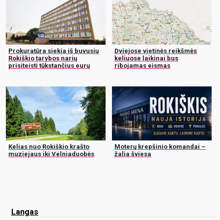
Prokuratūra siekia iš buvusių
Dviejose vietinės reikšmės
Rokiškio tarybos narių
keliuose laikinai bus
prisiteisti tūkstančius eurų
ribojamas eismas
Kelias nuo Rokiškio krašto
Moterų krepšinio komandai –
muziejaus iki Velniaduobės
žalia šviesa
Langas