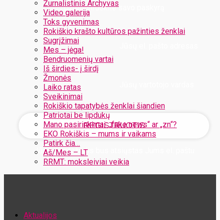
Žurnalistinis Archyvas
Užregistruokite savo paskyrą
Video galerija
Toks gyvenimas
Rokiškio krašto kultūros pažinties ženklai
Sugrįžimai
Jūsų el. pašto adresas
Mes – jėga!
Bendruomenių vartai
Iš širdies- į širdį
Žmonės
Jūsų vartotojo vardas
Laiko ratas
Sveikinimai
Rokiškio tapatybės ženklai šiandien
Patriotai be lipdukų
Mano pasirinkimai: „fake news“ ar „zn“?
EKO Rokiškis – mums ir vaikams
Patirk čia…
Jūsų slaptažodis bus atsiųstas Jums el. paštu
Aš/Mes – LT
RRMT: moksleiviai veikia
Atstatykite savo slaptažodį
Aktualijos