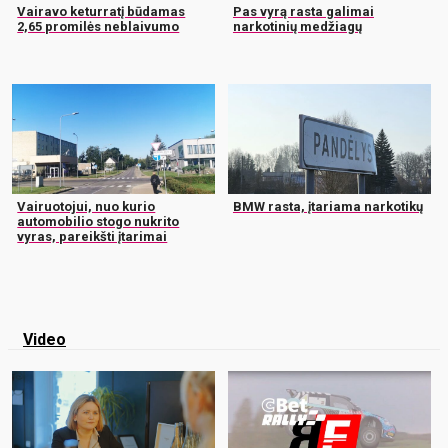
Vairavo keturratį būdamas
Pas vyrą rasta galimai
2,65 promilės neblaivumo
narkotinių medžiagų
Vairuotojui, nuo kurio
BMW rasta, įtariama narkotikų
automobilio stogo nukrito
vyras, pareikšti įtarimai
Video