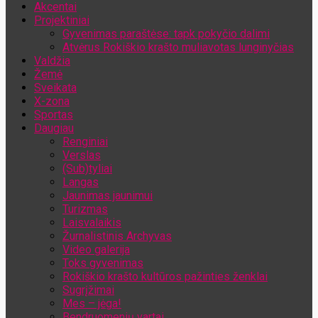
Akcentai
Jūsų el. pašto adresas
Projektiniai
Gyvenimas paraštėse: tapk pokyčio dalimi
Atvėrus Rokiškio krašto muliavotas lunginyčias
Valdžia
Žemė
Sveikata
X-zona
Sportas
Daugiau
Renginiai
Verslas
(Sub)tyliai
Langas
Jaunimas jaunimui
Turizmas
Laisvalaikis
Žurnalistinis Archyvas
Video galerija
Toks gyvenimas
Rokiškio krašto kultūros pažinties ženklai
Sugrįžimai
Mes – jėga!
Bendruomenių vartai