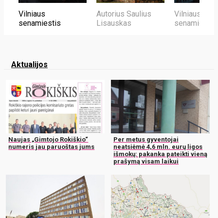
Vilniaus
Autorius Saulius
Vilniaus
senamiestis
Lisauskas
senamiestis
Aktualijos
Naujas „Gimtojo Rokiškio“
Per metus gyventojai
numeris jau paruoštas jums
neatsiėmė 4,6 mln. eurų ligos
išmokų: pakanka pateikti vieną
prašymą visam laikui