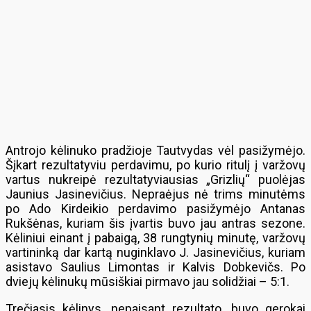
Antrojo kėlinuko pradžioje Tautvydas vėl pasižymėjo.
Šįkart rezultatyviu perdavimu, po kurio ritulį į varžovų
vartus nukreipė rezultatyviausias „Grizlių“ puolėjas
Jaunius Jasinevičius. Nepraėjus nė trims minutėms
po Ado Kirdeikio perdavimo pasižymėjo Antanas
Rukšėnas, kuriam šis įvartis buvo jau antras sezone.
Kėliniui einant į pabaigą, 38 rungtynių minutę, varžovų
vartininką dar kartą nuginklavo J. Jasinevičius, kuriam
asistavo Saulius Limontas ir Kalvis Dobkevičs. Po
dviejų kėlinukų mūsiškiai pirmavo jau solidžiai – 5:1.
Trečiasis kėlinys, nepaisant rezultato, buvo gerokai