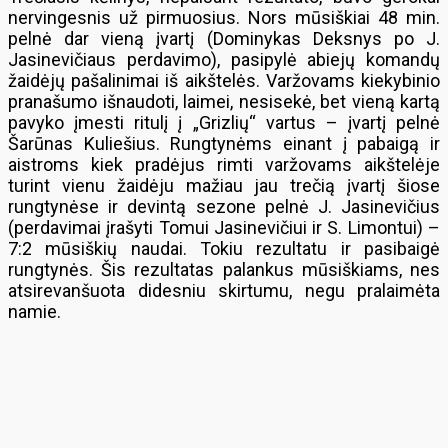
nervingesnis už pirmuosius. Nors mūsiškiai 48 min.
pelnė dar vieną įvartį (Dominykas Deksnys po J.
Jasinevičiaus perdavimo), pasipylė abiejų komandų
žaidėjų pašalinimai iš aikštelės. Varžovams kiekybinio
pranašumo išnaudoti, laimei, nesisekė, bet vieną kartą
pavyko įmesti ritulį į „Grizlių“ vartus – įvartį pelnė
Šarūnas Kuliešius. Rungtynėms einant į pabaigą ir
aistroms kiek pradėjus rimti varžovams aikštelėje
turint vienu žaidėju mažiau jau trečią įvartį šiose
rungtynėse ir devintą sezone pelnė J. Jasinevičius
(perdavimai įrašyti Tomui Jasinevičiui ir S. Limontui) –
7:2 mūsiškių naudai. Tokiu rezultatu ir pasibaigė
rungtynės. Šis rezultatas palankus mūsiškiams, nes
atsirevanšuota didesniu skirtumu, negu pralaimėta
namie.