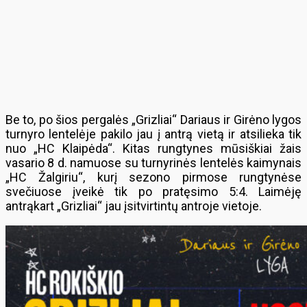
Be to, po šios pergalės „Grizliai“ Dariaus ir Girėno lygos
turnyro lentelėje pakilo jau į antrą vietą ir atsilieka tik
nuo „HC Klaipėda“. Kitas rungtynes mūsiškiai žais
vasario 8 d. namuose su turnyrinės lentelės kaimynais
„HC Žalgiriu“, kurį sezono pirmose rungtynėse
svečiuose įveikė tik po pratęsimo 5:4. Laimėję
antrąkart „Grizliai“ jau įsitvirtintų antroje vietoje.