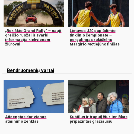
„Rokiškio Grand Rally“ – nauji
Lietuvos U20 paplūdimio
greičio ruožai ir svarbi
tinklinio čempionate –
informacija kiekvienam
pergalingas rokiškėno
žiūrovui
Margirio Motiejūno finišas
Bendruomenių vartai
Atidengtas dar vienas
Subtilus ir truputį čiurlioniškas
atminimo ženklas
pripažintas gražiausiu