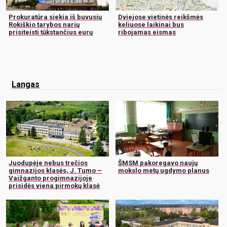
Prokuratūra siekia iš buvusių
Dviejose vietinės reikšmės
Rokiškio tarybos narių
keliuose laikinai bus
prisiteisti tūkstančius eurų
ribojamas eismas
Langas
Juodupėje nebus trečios
ŠMSM pakoregavo naujų
gimnazijos klasės, J. Tumo –
mokslo metų ugdymo planus
Vaižganto progimnazijoje
prisidės viena pirmokų klasė