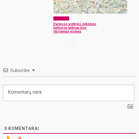
Aktualijos
Dviejose vietinės reikšmės
keliuose laikinai bus
ribojamas eismas
Subscribe
0
KOMENTARAI