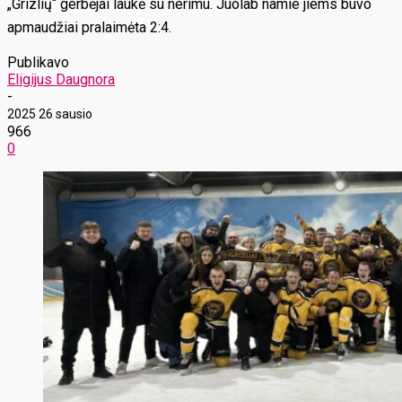
„Grizlių“ gerbėjai laukė su nerimu. Juolab namie jiems buvo
apmaudžiai pralaimėta 2:4.
Publikavo
Eligijus Daugnora
-
2025 26 sausio
966
0