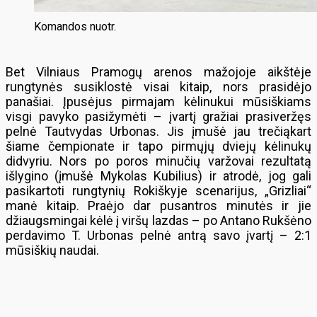
Komandos nuotr.
Bet Vilniaus Pramogų arenos mažojoje aikštėje
rungtynės susiklostė visai kitaip, nors prasidėjo
panašiai. Įpusėjus pirmajam kėlinukui mūsiškiams
visgi pavyko pasižymėti – įvartį gražiai prasiveržęs
pelnė Tautvydas Urbonas. Jis įmušė jau trečiąkart
šiame čempionate ir tapo pirmųjų dviejų kėlinukų
didvyriu. Nors po poros minučių varžovai rezultatą
išlygino (įmušė Mykolas Kubilius) ir atrodė, jog gali
pasikartoti rungtynių Rokiškyje scenarijus, „Grizliai“
manė kitaip. Praėjo dar pusantros minutės ir jie
džiaugsmingai kėlė į viršų lazdas – po Antano Rukšėno
perdavimo T. Urbonas pelnė antrą savo įvartį – 2:1
mūsiškių naudai.