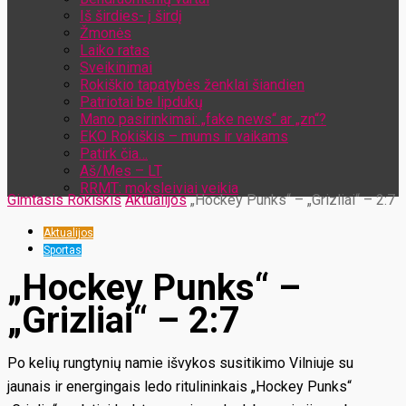
Iš širdies- į širdį
Žmonės
Laiko ratas
Sveikinimai
Rokiškio tapatybės ženklai šiandien
Patriotai be lipdukų
Mano pasirinkimai: „fake news“ ar „zn“?
EKO Rokiškis – mums ir vaikams
Patirk čia…
Aš/Mes – LT
RRMT: moksleiviai veikia
Gimtasis Rokiškis
Aktualijos
„Hockey Punks“ – „Grizliai“ – 2:7
Aktualijos
Sportas
„Hockey Punks“ –
„Grizliai“ – 2:7
Po kelių rungtynių namie išvykos susitikimo Vilniuje su
jaunais ir energingais ledo ritulininkais „Hockey Punks“