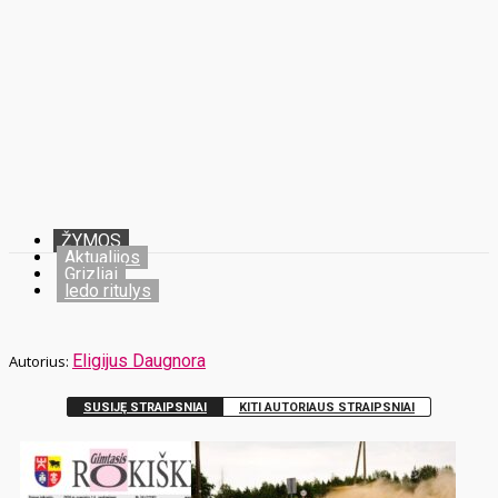
ŽYMOS
Aktualijos
Grizliai
ledo ritulys
Eligijus Daugnora
SUSIJĘ STRAIPSNIAI
KITI AUTORIAUS STRAIPSNIAI