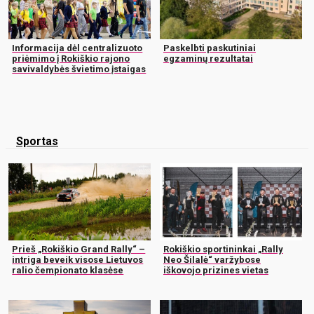
Informacija dėl centralizuoto
Paskelbti paskutiniai
priėmimo į Rokiškio rajono
egzaminų rezultatai
savivaldybės švietimo įstaigas
Sportas
Prieš „Rokiškio Grand Rally“ –
Rokiškio sportininkai „Rally
intriga beveik visose Lietuvos
Neo Šilalė“ varžybose
ralio čempionato klasėse
iškovojo prizines vietas