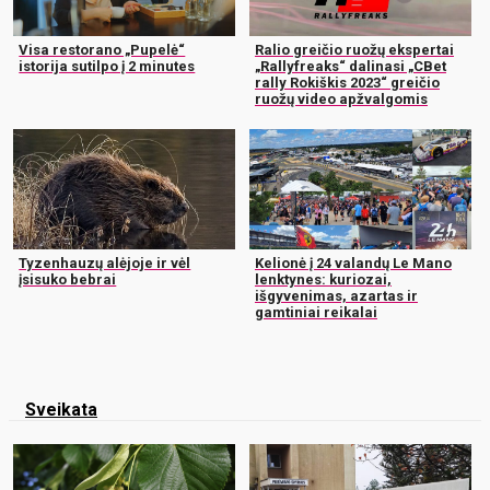
Visa restorano „Pupelė“
Ralio greičio ruožų ekspertai
istorija sutilpo į 2 minutes
„Rallyfreaks“ dalinasi „CBet
rally Rokiškis 2023“ greičio
ruožų video apžvalgomis
Tyzenhauzų alėjoje ir vėl
Kelionė į 24 valandų Le Mano
įsisuko bebrai
lenktynes: kuriozai,
išgyvenimas, azartas ir
gamtiniai reikalai
Sveikata