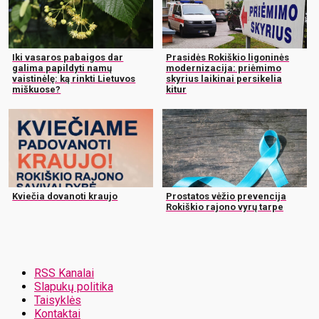
Iki vasaros pabaigos dar
Prasidės Rokiškio ligoninės
galima papildyti namų
modernizacija: priėmimo
vaistinėlę: ką rinkti Lietuvos
skyrius laikinai persikelia
miškuose?
kitur
Kviečia dovanoti kraujo
Prostatos vėžio prevencija
Rokiškio rajono vyrų tarpe
RSS Kanalai
Slapukų politika
Taisyklės
Kontaktai