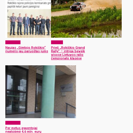
Aktualijos
Sportas
Naujas „Gimtojo Rokiškio“
Prieš „Rokiškio Grand
numeris jau paruoštas jums
Rally“ – intriga beveik
visose Lietuvos ralio
čempionato klasėse
Aktualijos
Per metus gyventojai
neatsiėmė 4,6 mln. eurų