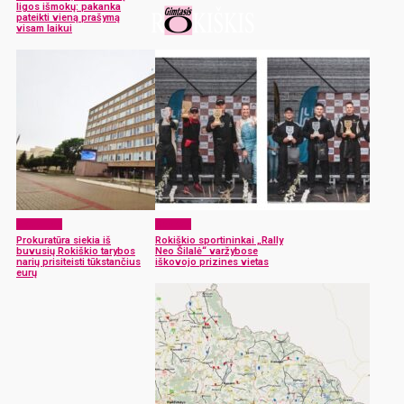
ligos išmokų: pakanka
pateikti vieną prašymą
visam laikui
Aktualijos
Sportas
Prokuratūra siekia iš
Rokiškio sportininkai „Rally
buvusių Rokiškio tarybos
Neo Šilalė“ varžybose
narių prisiteisti tūkstančius
iškovojo prizines vietas
eurų