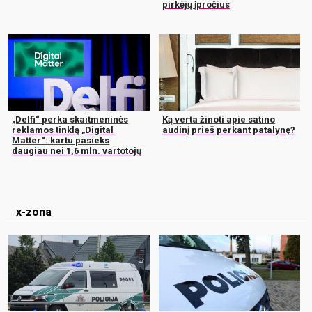
pirkėjų įpročius
„Delfi“ perka skaitmeninės
Ką verta žinoti apie satino
reklamos tinklą „Digital
audinį prieš perkant patalynę?
Matter“: kartu pasieks
daugiau nei 1,6 mln. vartotojų
x-zona