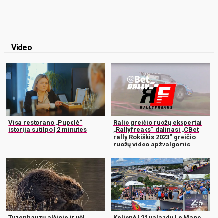
Video
Visa restorano „Pupelė“
Ralio greičio ruožų ekspertai
istorija sutilpo į 2 minutes
„Rallyfreaks“ dalinasi „CBet
rally Rokiškis 2023“ greičio
ruožų video apžvalgomis
Tyzenhauzų alėjoje ir vėl
Kelionė į 24 valandų Le Mano