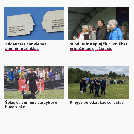
Atidengtas dar vienas
Subtilus ir truputį čiurlioniškas
atminimo ženklas
pripažintas gražiausiu
Šokių su šunimis varžybose
Dingęs pelėdžiukas surastas
buvo visko