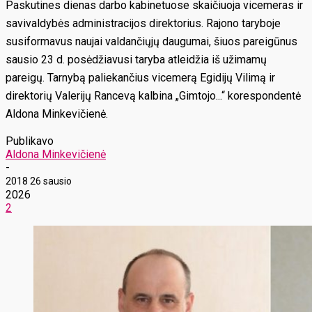
Paskutines dienas darbo kabinetuose skaičiuoja vicemeras ir
savivaldybės administracijos direktorius. Rajono taryboje
susiformavus naujai valdančiųjų daugumai, šiuos pareigūnus
sausio 23 d. posėdžiavusi taryba atleidžia iš užimamų
pareigų. Tarnybą paliekančius vicemerą Egidijų Vilimą ir
direktorių Valerijų Rancevą kalbina „Gimtojo...“ korespondentė
Aldona Minkevičienė.
Publikavo
Aldona Minkevičienė
-
2018 26 sausio
2026
2