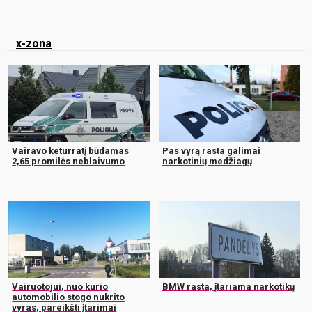
x-zona
Vairavo keturratį būdamas
Pas vyrą rasta galimai
2,65 promilės neblaivumo
narkotinių medžiagų
Vairuotojui, nuo kurio
BMW rasta, įtariama narkotikų
automobilio stogo nukrito
vyras, pareikšti įtarimai