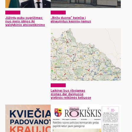
Aktualijos
Aktualijos
Jūžintų aukų sugrįžimas:
„Biržų duona“ kviečia į
nuo mero idėjos iki
atnaujintus kepinių namus
valstybinio atsisveikinimo
Aktualijos
Laikinai bus ribojamas
eismas dar dviejuose
vietinės reikšmės keliuose