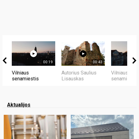
00:19
00:43
Vilniaus
Autorius Saulius
Vilniaus
senamiestis
Lisauskas
senamiestis
Aktualijos