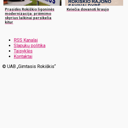
Prasidės Rokiškio ligoninės
Kviečia dovanoti kraujo
modernizacija: priėmimo
skyrius laikinai persikelia
kitur
RSS Kanalai
Slapukų politika
Taisyklės
Kontaktai
© UAB „Gimtasis Rokiškis“