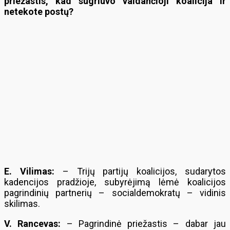
priežastis, kad sugriuvo valdančioji koalicija ir
netekote postų?
E. Vilimas:
– Trijų partijų koalicijos, sudarytos
kadencijos pradžioje, subyrėjimą lėmė koalicijos
pagrindinių partnerių – socialdemokratų – vidinis
skilimas.
V. Rancevas:
– Pagrindinė priežastis – dabar jau