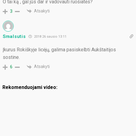
O tai ką , gal jūs dar ir vadovauti ruošiatės?
Atsakyti
3
Smalsutis
2018 26 sausio 13:11
Įkurus Rokiškyje licėjų, galima pasiskelbti Aukštaitijos
sostine.
Atsakyti
6
Rekomenduojami video: