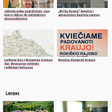
Jūžintų aukų sugrįžimas: nuo
„Biržų duona“ kviečia į
mero idėjos iki valstybinio
atnaujintus kepinių namus
atsisveikinimo
Laikinai bus ribojamas eismas
Kviečia dovanoti kraujo
dar dviejuose vietinės
reikšmės keliuose
Langas