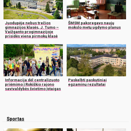
Juodupėje nebus trečios
ŠMSM pakoregavo naujų
gimnazijos klasės, J. Tumo –
mokslo metų ugdymo planus
Vaižganto progimnazijoje
prisidės viena pirmokų klasė
Informacija dėl centralizuoto
Paskelbti paskutiniai
priėmimo į Rokiškio rajono
egzaminų rezultatai
savivaldybės švietimo įstaigas
Sportas