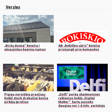
Verslas
„Biržų duona“ kviečia į
AB „Rokiškio sūris“ kviečia
atnaujintus kepinių namus
prisijungti prie komandos
Pigiau nereiškia prasčiau:
„Delfi“ perka skaitmeninės
kodėl stock drabužiai keičia
reklamos tinklą „Digital
pirkėjų įpročius
Matter“: kartu pasieks
daugiau nei 1,6 mln. vartotojų