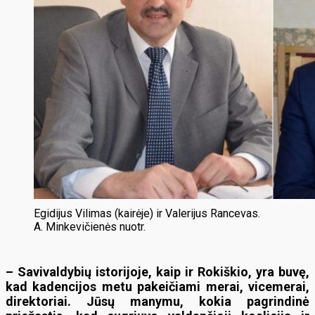
Egidijus Vilimas (kairėje) ir Valerijus Rancevas.
A. Minkevičienės nuotr.
– Savivaldybių istorijoje, kaip ir Rokiškio, yra buvę,
kad kadencijos metu pakeičiami merai, vicemerai,
direktoriai. Jūsų manymu, kokia pagrindinė