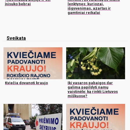
įsisuko bebrai
lenktynes: kuriozai,
išgyvenimas, azartas ir
gamtiniai reikalai
Sveikata
Kviečia dovanoti kraujo
Iki vasaros pabaigos dar
galima papildyti namų
vaistinėlę: ką rinkti Lietuvos
miškuose?