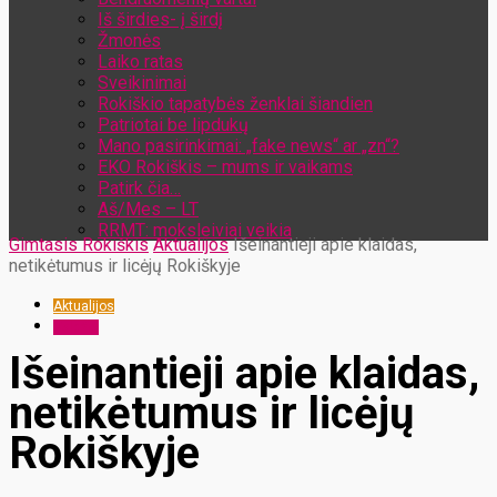
Iš širdies- į širdį
Žmonės
Laiko ratas
Sveikinimai
Rokiškio tapatybės ženklai šiandien
Patriotai be lipdukų
Mano pasirinkimai: „fake news“ ar „zn“?
EKO Rokiškis – mums ir vaikams
Patirk čia…
Aš/Mes – LT
RRMT: moksleiviai veikia
Gimtasis Rokiškis
Aktualijos
Išeinantieji apie klaidas,
netikėtumus ir licėjų Rokiškyje
Aktualijos
Valdžia
Išeinantieji apie klaidas,
netikėtumus ir licėjų
Rokiškyje