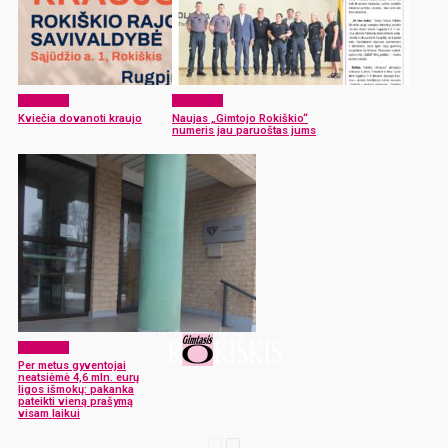
Aktualijos
Aktualijos
Kviečia dovanoti kraujo
Naujas „Gimtojo Rokiškio“
numeris jau paruoštas jums
Aktualijos
Per metus gyventojai
neatsiėmė 4,6 mln. eurų
ligos išmokų: pakanka
pateikti vieną prašymą
visam laikui