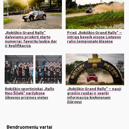
„Rokiškio Grand Rally“
Prieš „Rokiškio Grand Rally“ –
dalyviams priskirti starto
intriga beveik visose Lietuvos
numeriai: favoritų laukia dar
ralio čempionato klasėse
ir kvalifikacija
Rokiškio sportininkai „Rally
„Rokiškio Grand Rally“ – nauji
Neo Šilalė“ varžybose
greičio ruožai ir svarbi
iškovojo prizines vietas
informacija kiekvienam
žiūrovui
Bendruomenių vartai