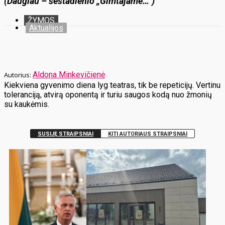
(Daugiau – šeštadienio „Gimtajame…“)
ŽYMOS
Aktualijos
Aldona Minkevičienė
Kiekviena gyvenimo diena lyg teatras, tik be repeticijų. Vertinu
toleranciją, atvirą oponentą ir turiu saugos kodą nuo žmonių
su kaukėmis.
SUSIJĘ STRAIPSNIAI
KITI AUTORIAUS STRAIPSNIAI