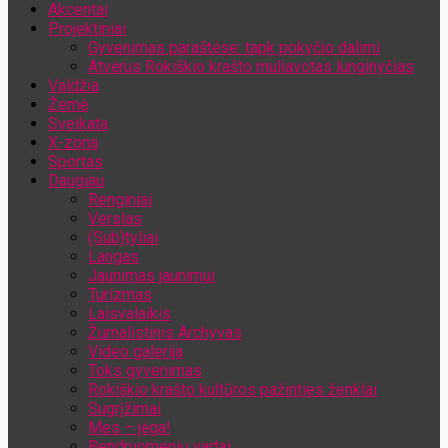
Akcentai
Jūsų el. pašto adresas
Projektiniai
Gyvenimas paraštėse: tapk pokyčio dalimi
Atvėrus Rokiškio krašto muliavotas lunginyčias
Valdžia
Žemė
Sveikata
X-zona
Sportas
Daugiau
Renginiai
Verslas
(Sub)tyliai
Langas
Jaunimas jaunimui
Turizmas
Laisvalaikis
Žurnalistinis Archyvas
Video galerija
Toks gyvenimas
Rokiškio krašto kultūros pažinties ženklai
Sugrįžimai
Mes – jėga!
Bendruomenių vartai