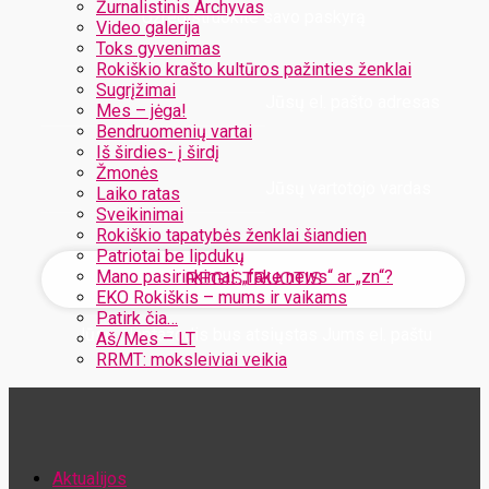
Žurnalistinis Archyvas
Užregistruokite savo paskyrą
Video galerija
Toks gyvenimas
Rokiškio krašto kultūros pažinties ženklai
Sugrįžimai
Jūsų el. pašto adresas
Mes – jėga!
Bendruomenių vartai
Iš širdies- į širdį
Žmonės
Jūsų vartotojo vardas
Laiko ratas
Sveikinimai
Rokiškio tapatybės ženklai šiandien
Patriotai be lipdukų
Mano pasirinkimai: „fake news“ ar „zn“?
EKO Rokiškis – mums ir vaikams
Patirk čia…
Jūsų slaptažodis bus atsiųstas Jums el. paštu
Aš/Mes – LT
RRMT: moksleiviai veikia
Atstatykite savo slaptažodį
Aktualijos