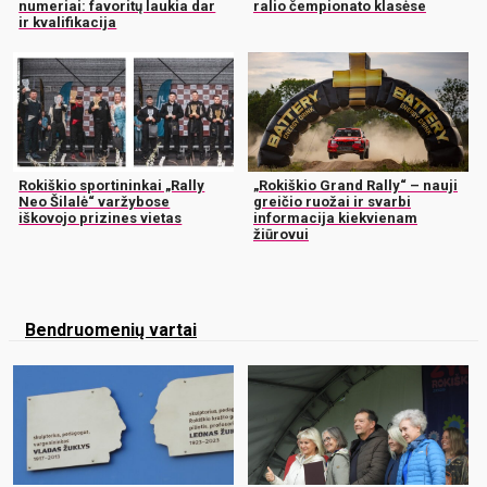
numeriai: favoritų laukia dar
ralio čempionato klasėse
ir kvalifikacija
Rokiškio sportininkai „Rally
„Rokiškio Grand Rally“ – nauji
Neo Šilalė“ varžybose
greičio ruožai ir svarbi
iškovojo prizines vietas
informacija kiekvienam
žiūrovui
Bendruomenių vartai