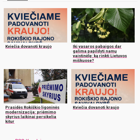
Kviečia dovanoti kraujo
Iki vasaros pabaigos dar
galima papildyti namų
vaistinėlę: ką rinkti Lietuvos
miškuose?
Prasidės Rokiškio ligoninės
Kviečia dovanoti kraujo
modernizacija: priėmimo
skyrius laikinai persikelia
kitur