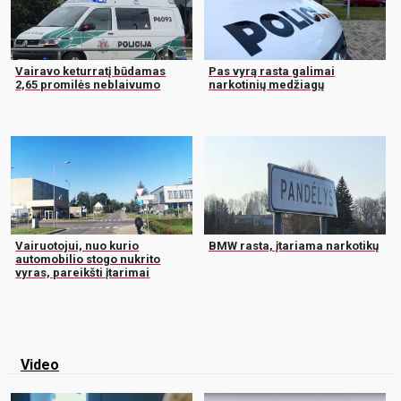
Vairavo keturratį būdamas
Pas vyrą rasta galimai
2,65 promilės neblaivumo
narkotinių medžiagų
Vairuotojui, nuo kurio
BMW rasta, įtariama narkotikų
automobilio stogo nukrito
vyras, pareikšti įtarimai
Video