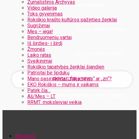
Žurnalistinis Archyvas
Užregistruokite savo paskyrą
Video galerija
Toks gyvenimas
Rokiškio krašto kultūros pažinties ženklai
Sugrįžimai
Jūsų el. pašto adresas
Mes – jėga!
Bendruomenių vartai
Iš širdies- į širdį
Žmonės
Jūsų vartotojo vardas
Laiko ratas
Sveikinimai
Rokiškio tapatybės ženklai šiandien
Patriotai be lipdukų
Mano pasirinkimai: „fake news“ ar „zn“?
EKO Rokiškis – mums ir vaikams
Patirk čia…
Jūsų slaptažodis bus atsiųstas Jums el. paštu
Aš/Mes – LT
RRMT: moksleiviai veikia
Atstatykite savo slaptažodį
Aktualijos