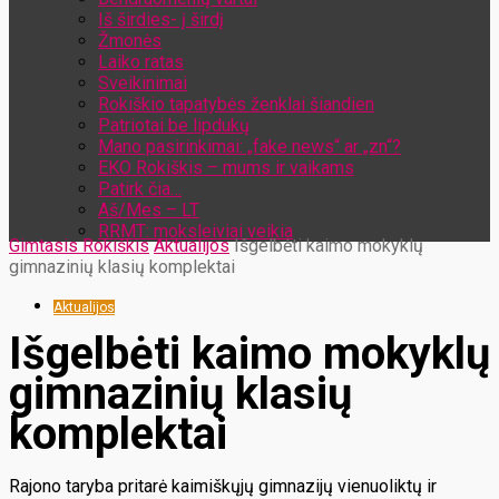
Iš širdies- į širdį
Žmonės
Laiko ratas
Sveikinimai
Rokiškio tapatybės ženklai šiandien
Patriotai be lipdukų
Mano pasirinkimai: „fake news“ ar „zn“?
EKO Rokiškis – mums ir vaikams
Patirk čia…
Aš/Mes – LT
RRMT: moksleiviai veikia
Gimtasis Rokiškis
Aktualijos
Išgelbėti kaimo mokyklų
gimnazinių klasių komplektai
Aktualijos
Išgelbėti kaimo mokyklų
gimnazinių klasių
komplektai
Rajono taryba pritarė kaimiškųjų gimnazijų vienuoliktų ir