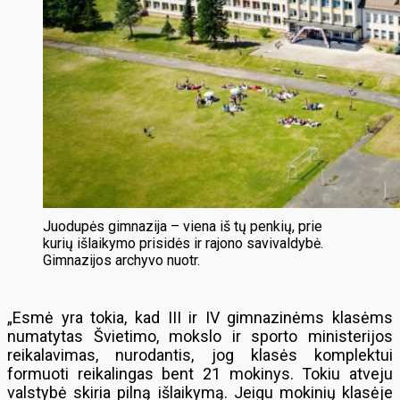
Juodupės gimnazija – viena iš tų penkių, prie
kurių išlaikymo prisidės ir rajono savivaldybė.
Gimnazijos archyvo nuotr.
„Esmė yra tokia, kad III ir IV gimnazinėms klasėms
numatytas Švietimo, mokslo ir sporto ministerijos
reikalavimas, nurodantis, jog klasės komplektui
formuoti reikalingas bent 21 mokinys. Tokiu atveju
valstybė skiria pilną išlaikymą. Jeigu mokinių klasėje