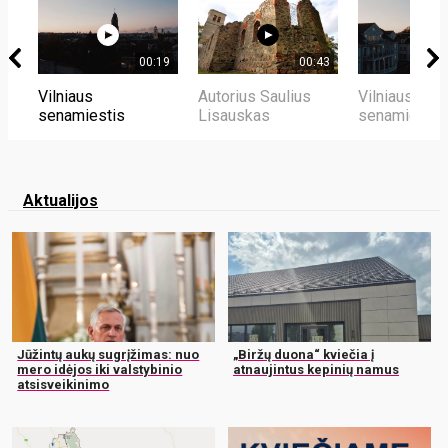
00:19
00:43
Vilniaus
Autorius Saulius
Vilniaus
senamiestis
Lisauskas
senamiestis
Aktualijos
Jūžintų aukų sugrįžimas: nuo
„Biržų duona“ kviečia į
mero idėjos iki valstybinio
atnaujintus kepinių namus
atsisveikinimo