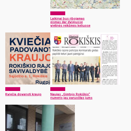
Aktualijos
Laikinai bus ribojamas
eismas dar dviejuose
vietinės reikšmės keliuose
Aktualijos
Aktualijos
Kviečia dovanoti kraujo
Naujas „Gimtojo Rokiškio“
numeris jau paruoštas jums