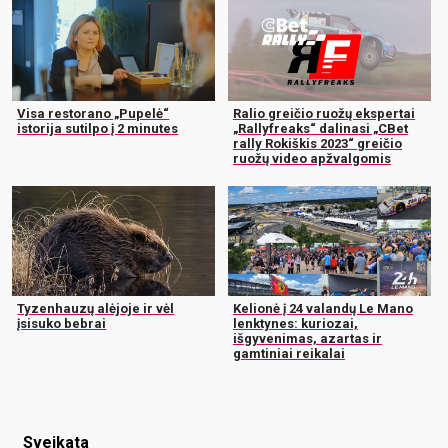
Visa restorano „Pupelė“
Ralio greičio ruožų ekspertai
istorija sutilpo į 2 minutes
„Rallyfreaks“ dalinasi „CBet
rally Rokiškis 2023“ greičio
ruožų video apžvalgomis
Tyzenhauzų alėjoje ir vėl
Kelionė į 24 valandų Le Mano
įsisuko bebrai
lenktynes: kuriozai,
išgyvenimas, azartas ir
gamtiniai reikalai
Sveikata