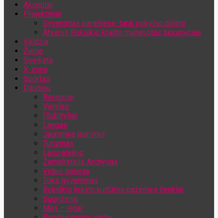
Akcentai
Jūsų el. pašto adresas
Projektiniai
Gyvenimas paraštėse: tapk pokyčio dalimi
Atvėrus Rokiškio krašto muliavotas lunginyčias
Valdžia
Žemė
Sveikata
X-zona
Sportas
Daugiau
Renginiai
Verslas
(Sub)tyliai
Langas
Jaunimas jaunimui
Turizmas
Laisvalaikis
Žurnalistinis Archyvas
Video galerija
Toks gyvenimas
Rokiškio krašto kultūros pažinties ženklai
Sugrįžimai
Mes – jėga!
Bendruomenių vartai