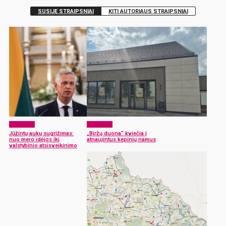
SUSIJĘ STRAIPSNIAI
KITI AUTORIAUS STRAIPSNIAI
Aktualijos
Aktualijos
Jūžintų aukų sugrįžimas:
„Biržų duona“ kviečia į
nuo mero idėjos iki
atnaujintus kepinių namus
valstybinio atsisveikinimo