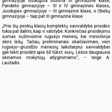
gimnazijoje išsaugota būsima III gimnazinė klasė,
Pandėlio gimnazijoje – III ir IV gimnazinės klasės,
Juodupės gimnazijoje – III gimnazinė klasė, o Obelių
gimnazijoje – taip pat III gimnazinė klasė.
„Prie šių penkių klasių komplektų savivaldybė prisidės
tokia pat dalimi, kaip ir valstybė. Konkrečias prisidėjimo
sumas sužinosime rugsėjo mėnesį, kai ministerija
skirs lėšų. Tačiau, preliminariais skaičiavimais, vien
rugsėjo–gruodžio mėnesių laikotarpiui savivaldybei
gali tekti prisidėti apie 60 tūkst. eurų. Lėšos daugiausia
skiriamos mokytojų atlyginimams“, – teigė A.
Laužadis.