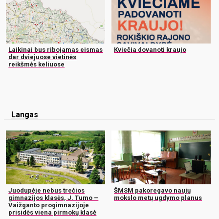
Laikinai bus ribojamas eismas
Kviečia dovanoti kraujo
dar dviejuose vietinės
reikšmės keliuose
Langas
Juodupėje nebus trečios
ŠMSM pakoregavo naujų
gimnazijos klasės, J. Tumo –
mokslo metų ugdymo planus
Vaižganto progimnazijoje
prisidės viena pirmokų klasė