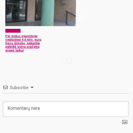
Aktualijos
Per metus gyventojai
neatsiėmė 4,6 mln. eurų
ligos išmokų: pakanka
pateikti vieną prašymą
visam laikui
Subscribe