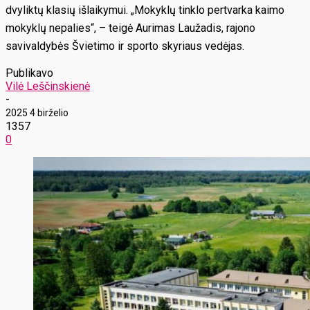
dvyliktų klasių išlaikymui. „Mokyklų tinklo pertvarka kaimo
mokyklų nepalies“, – teigė Aurimas Laužadis, rajono
savivaldybės Švietimo ir sporto skyriaus vedėjas.
Publikavo
Vilė Leščinskienė
-
2025 4 birželio
1357
0