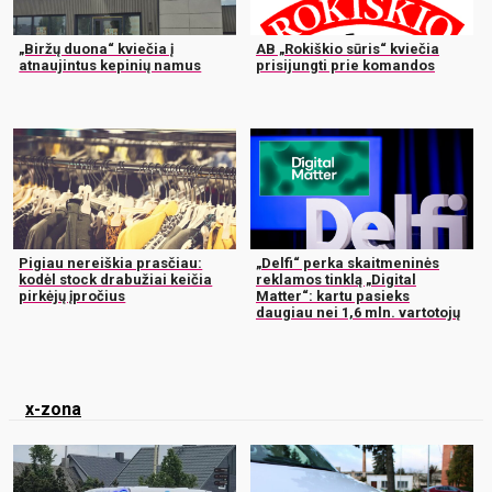
„Biržų duona“ kviečia į
AB „Rokiškio sūris“ kviečia
atnaujintus kepinių namus
prisijungti prie komandos
Pigiau nereiškia prasčiau:
„Delfi“ perka skaitmeninės
kodėl stock drabužiai keičia
reklamos tinklą „Digital
pirkėjų įpročius
Matter“: kartu pasieks
daugiau nei 1,6 mln. vartotojų
x-zona