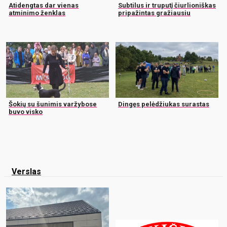
Atidengtas dar vienas
Subtilus ir truputį čiurlioniškas
atminimo ženklas
pripažintas gražiausiu
Šokių su šunimis varžybose
Dingęs pelėdžiukas surastas
buvo visko
Verslas