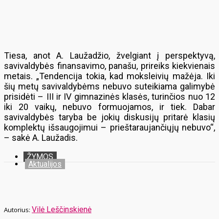
Tiesa, anot A. Laužadžio, žvelgiant į perspektyvą,
savivaldybės finansavimo, panašu, prireiks kiekvienais
metais. „Tendencija tokia, kad moksleivių mažėja. Iki
šių metų savivaldybėms nebuvo suteikiama galimybė
prisidėti – III ir IV gimnazinės klasės, turinčios nuo 12
iki 20 vaikų, nebuvo formuojamos, ir tiek. Dabar
savivaldybės taryba be jokių diskusijų pritarė klasių
komplektų išsaugojimui – prieštaraujančiųjų nebuvo“,
– sakė A. Laužadis.
ŽYMOS
Aktualijos
Vilė Leščinskienė