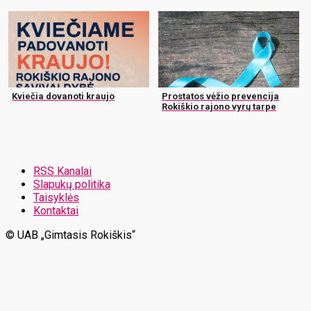
Kviečia dovanoti kraujo
Prostatos vėžio prevencija
Rokiškio rajono vyrų tarpe
RSS Kanalai
Slapukų politika
Taisyklės
Kontaktai
© UAB „Gimtasis Rokiškis“