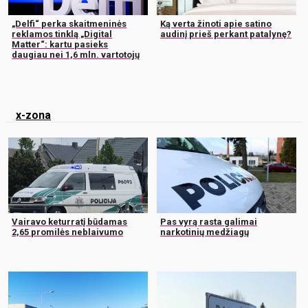
„Delfi“ perka skaitmeninės
Ką verta žinoti apie satino
reklamos tinklą „Digital
audinį prieš perkant patalynę?
Matter“: kartu pasieks
daugiau nei 1,6 mln. vartotojų
x-zona
Vairavo keturratį būdamas
Pas vyrą rasta galimai
2,65 promilės neblaivumo
narkotinių medžiagų