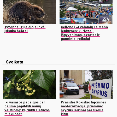
Tyzenhauzų alėjoje ir vėl
Kelionė į 24 valandų Le Mano
įsisuko bebrai
lenktynes: kuriozai,
išgyvenimas, azartas ir
gamtiniai reikalai
Sveikata
Iki vasaros pabaigos dar
Prasidės Rokiškio ligoninės
galima papildyti namų
modernizacija: priėmimo
vaistinėlę: ką rinkti Lietuvos
skyrius laikinai persikelia
miškuose?
kitur