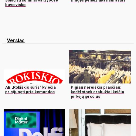
Šokių su šunimis varžybose
Dingęs pelėdžiukas surastas
buvo visko
Verslas
AB „Rokiškio sūris“ kviečia
Pigiau nereiškia prasčiau:
prisijungti prie komandos
kodėl stock drabužiai keičia
pirkėjų įpročius