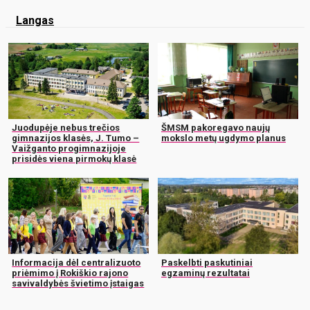
Langas
Juodupėje nebus trečios
ŠMSM pakoregavo naujų
gimnazijos klasės, J. Tumo –
mokslo metų ugdymo planus
Vaižganto progimnazijoje
prisidės viena pirmokų klasė
Informacija dėl centralizuoto
Paskelbti paskutiniai
priėmimo į Rokiškio rajono
egzaminų rezultatai
savivaldybės švietimo įstaigas