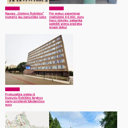
Aktualijos
Aktualijos
Naujas „Gimtojo Rokiškio“
Per metus gyventojai
numeris jau paruoštas jums
neatsiėmė 4,6 mln. eurų
ligos išmokų: pakanka
pateikti vieną prašymą
visam laikui
Aktualijos
Prokuratūra siekia iš
buvusių Rokiškio tarybos
narių prisiteisti tūkstančius
eurų