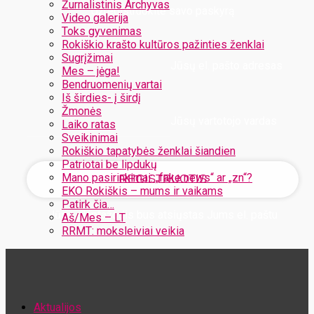
Žurnalistinis Archyvas
Užregistruokite savo paskyrą
Video galerija
Toks gyvenimas
Rokiškio krašto kultūros pažinties ženklai
Sugrįžimai
Jūsų el. pašto adresas
Mes – jėga!
Bendruomenių vartai
Iš širdies- į širdį
Žmonės
Jūsų vartotojo vardas
Laiko ratas
Sveikinimai
Rokiškio tapatybės ženklai šiandien
Patriotai be lipdukų
Mano pasirinkimai: „fake news“ ar „zn“?
EKO Rokiškis – mums ir vaikams
Patirk čia…
Jūsų slaptažodis bus atsiųstas Jums el. paštu
Aš/Mes – LT
RRMT: moksleiviai veikia
Atstatykite savo slaptažodį
Aktualijos