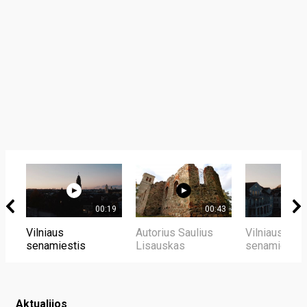
00:19
00:43
Vilniaus
Autorius Saulius
Vilniaus
senamiestis
Lisauskas
senamiestis
Aktualijos