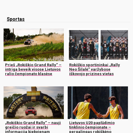
Sportas
Prieš „Rokiškio Grand Rally“ –
Rokiškio sportininkai „Rally
intriga beveik visose Lietuvos
Neo Šilalė“ varžybose
ralio čempionato klasėse
iškovojo prizines vietas
„Rokiškio Grand Rally“ – nauji
Lietuvos U20 paplūdimio
greičio ruožai ir svarbi
tinklinio čempionate –
informacija kiekvienam
pergalingas rokiškėno