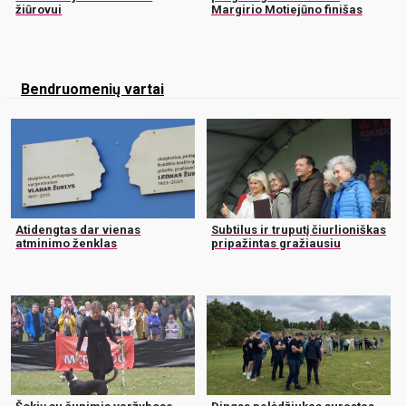
žiūrovui
Margirio Motiejūno finišas
Bendruomenių vartai
Atidengtas dar vienas
Subtilus ir truputį čiurlioniškas
atminimo ženklas
pripažintas gražiausiu