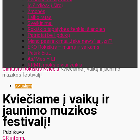
Iš širdies- į širdį
Žmonės
Laiko ratas
Sveikinimai
Rokiškio tapatybės ženklai šiandien
Patriotai be lipdukų
Mano pasirinkimai: „fake news“ ar „zn“?
EKO Rokiškis – mums ir vaikams
Patirk čia…
Aš/Mes – LT
RRMT: moksleiviai veikia
Gimtasis Rokiškis
Kviečia
Kviečiame į vaikų ir jaunimo
muzikos festivalį!
Aktualijos
Kviečiame į vaikų ir
jaunimo muzikos
festivalį!
Publikavo
GR inform.