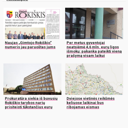
Naujas „Gimtojo Rokiškio“
Per metus gyventojai
numeris jau paruoštas jums
neatsiėmė 4,6 mln. eurų ligos
išmokų: pakanka pateikti vieną
prašymą visam laikui
Prokuratūra siekia iš buvusių
Dviejose vietinės reikšmės
Rokiškio tarybos narių
keliuose laikinai bus
prisiteisti tūkstančius eurų
ribojamas eismas