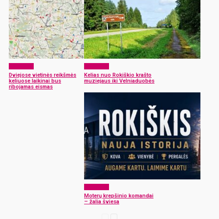
Aktualijos
Aktualijos
Dviejose vietinės reikšmės
Kelias nuo Rokiškio krašto
keliuose laikinai bus
muziejaus iki Velniaduobės
ribojamas eismas
Aktualijos
Moterų krepšinio komandai
– žalia šviesa