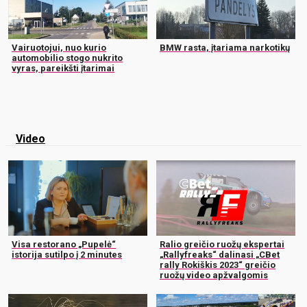
Vairuotojui, nuo kurio
BMW rasta, įtariama narkotikų
automobilio stogo nukrito
vyras, pareikšti įtarimai
Video
Visa restorano „Pupelė“
Ralio greičio ruožų ekspertai
istorija sutilpo į 2 minutes
„Rallyfreaks“ dalinasi „CBet
rally Rokiškis 2023“ greičio
ruožų video apžvalgomis