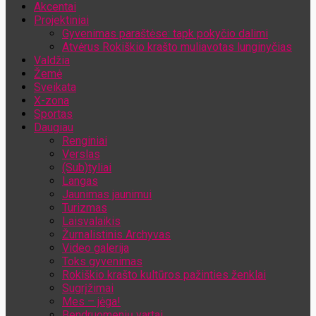
Akcentai
Jūsų el. pašto adresas
Projektiniai
Gyvenimas paraštėse: tapk pokyčio dalimi
Atvėrus Rokiškio krašto muliavotas lunginyčias
Valdžia
Žemė
Sveikata
X-zona
Sportas
Daugiau
Renginiai
Verslas
(Sub)tyliai
Langas
Jaunimas jaunimui
Turizmas
Laisvalaikis
Žurnalistinis Archyvas
Video galerija
Toks gyvenimas
Rokiškio krašto kultūros pažinties ženklai
Sugrįžimai
Mes – jėga!
Bendruomenių vartai