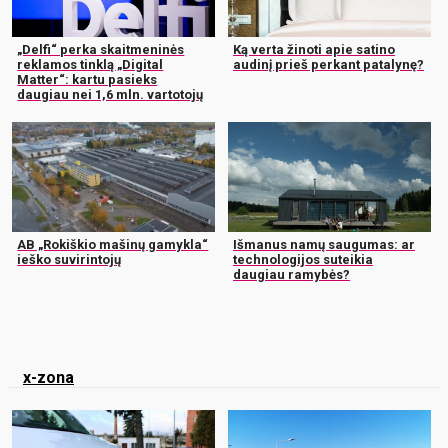
„Delfi“ perka skaitmeninės
Ką verta žinoti apie satino
reklamos tinklą „Digital
audinį prieš perkant patalynę?
Matter“: kartu pasieks
daugiau nei 1,6 mln. vartotojų
AB „Rokiškio mašinų gamykla“
Išmanus namų saugumas: ar
ieško suvirintojų
technologijos suteikia
daugiau ramybės?
x-zona