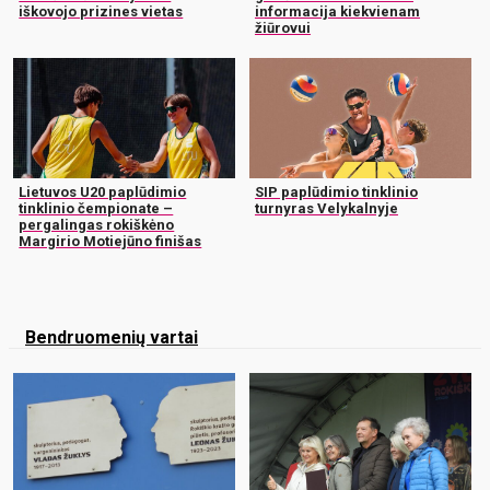
iškovojo prizines vietas
informacija kiekvienam
žiūrovui
Lietuvos U20 paplūdimio
SIP paplūdimio tinklinio
tinklinio čempionate –
turnyras Velykalnyje
pergalingas rokiškėno
Margirio Motiejūno finišas
Bendruomenių vartai