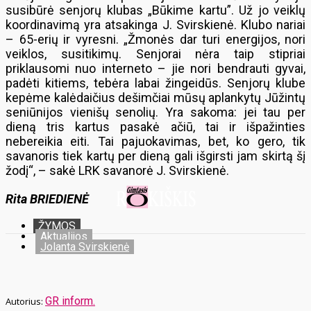
susibūrė senjorų klubas „Būkime kartu”. Už jo veiklų
koordinavimą yra atsakinga J. Svirskienė. Klubo nariai
– 65-erių ir vyresni. „Žmonės dar turi energijos, nori
veiklos, susitikimų. Senjorai nėra taip stipriai
priklausomi nuo interneto – jie nori bendrauti gyvai,
padėti kitiems, tebėra labai žingeidūs. Senjorų klube
kepėme kalėdaičius dešimčiai mūsų aplankytų Jūžintų
seniūnijos vienišų senolių. Yra sakoma: jei tau per
dieną tris kartus pasakė ačiū, tai ir išpažinties
nebereikia eiti. Tai pajuokavimas, bet, ko gero, tik
savanoris tiek kartų per dieną gali išgirsti jam skirtą šį
žodį“, – sakė LRK savanorė J. Svirskienė.
Rita BRIEDIENĖ
ŽYMOS
Aktualijos
Jolanta Svirskienė
GR inform.