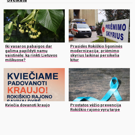
Iki vasaros pabaigos dar
Prasidės Rokiškio ligoninės
galima papildyti namų
modernizacija: priėmimo
vaistinėlę: ką rinkti Lietuvos
skyrius laikinai persikelia
miškuose?
kitur
Kviečia dovanoti kraujo
Prostatos vėžio prevencija
Rokiškio rajono vyrų tarpe