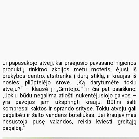
Ji papasakojo atvejį, kai praėjusio pavasario higienos
produktų rinkimo akcijos metu moteris, ėjusi iš
prekybos centro, atsitrenkė į durų stiklą, ir kraujas iš
nosies pliūptelėjo srove. „Ką darytumėte tokiu
atveju?“ – klausė ji „Gimtojo…“ ir čia pat paaiškino:
„Jokiu būdu negalima atlošti nukentėjusiojo galvos –
yra pavojus jam užspringti krauju. Būtini šalti
kompresai kaktos ir sprando srityse. Tokiu atveju gali
pagelbėti ir šalto vandens buteliukas. Jei kraujavimas
nesustoja pusę valandos, reikia kviesti greitąją
pagalbą.“