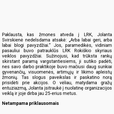
Paklausta, kas žmones atveda į LRK, Jolanta
Svirskienė nedelsdama atsakė: „Arba labai geri, arba
labai blogi pavyzdžiai.“ Jos, paramedikės, vidiniam
pasauliui buvo patrauklūs LRK Rokiškio skyriaus
veiklos pavyzdžiai. Sužinojusi, kad trūksta rankų
skirstant paramą vargstantiesiems, ji sutiko padėti,
nes savo darbo praktikoje buvo mačiusi daug sunkiai
gyvenančių, visuomenės, artimųjų ir likimo apleistų
žmonių. Tas slogus paveikslas ir paskatino norą
prisidėti prie akcijos. O vėliau, matydama gražų
entuziazmą, Jolanta įsitraukė į nuolatinę organizacijos
veiklą ir joje dirba jau 25-erius metus.
Netampama priklausomais