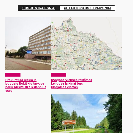
SUSIJĘ STRAIPSNIAI
KITI AUTORIAUS STRAIPSNIAI
Aktualijos
Aktualijos
Prokuratūra siekia iš
Dviejose vietinės reikšmės
buvusių Rokiškio tarybos
keliuose laikinai bus
narių prisiteisti tūkstančius
ribojamas eismas
eurų