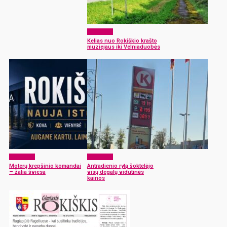
Aktualijos
Kelias nuo Rokiškio krašto
muziejaus iki Velniaduobės
Aktualijos
Aktualijos
Moterų krepšinio komandai
Antradienio rytą šoktelėjo
– žalia šviesa
visų degalų vidutinės
kainos