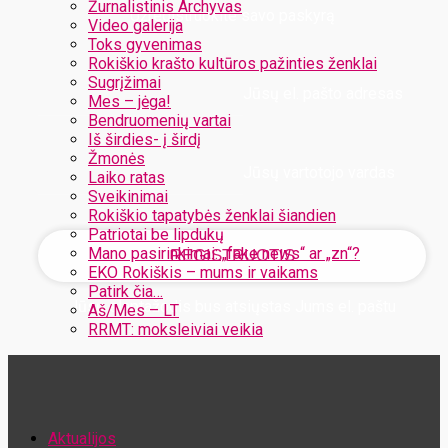
Žurnalistinis Archyvas
Užregistruokite savo paskyrą
Video galerija
Toks gyvenimas
Rokiškio krašto kultūros pažinties ženklai
Sugrįžimai
Jūsų el. pašto adresas
Mes – jėga!
Bendruomenių vartai
Iš širdies- į širdį
Žmonės
Jūsų vartotojo vardas
Laiko ratas
Sveikinimai
Rokiškio tapatybės ženklai šiandien
Patriotai be lipdukų
Mano pasirinkimai: „fake news“ ar „zn“?
EKO Rokiškis – mums ir vaikams
Patirk čia…
Jūsų slaptažodis bus atsiųstas Jums el. paštu
Aš/Mes – LT
RRMT: moksleiviai veikia
Atstatykite savo slaptažodį
Aktualijos