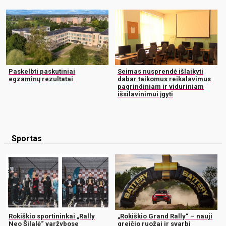
Paskelbti paskutiniai
Seimas nusprendė išlaikyti
egzaminų rezultatai
dabar taikomus reikalavimus
pagrindiniam ir viduriniam
išsilavinimui įgyti
Sportas
Rokiškio sportininkai „Rally
„Rokiškio Grand Rally“ – nauji
Neo Šilalė“ varžybose
greičio ruožai ir svarbi