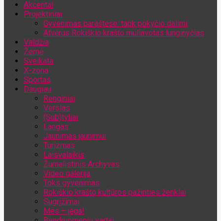
Akcentai
Jūsų el. pašto adresas
Projektiniai
Gyvenimas paraštėse: tapk pokyčio dalimi
Atvėrus Rokiškio krašto muliavotas lunginyčias
Valdžia
Žemė
Sveikata
X-zona
Sportas
Daugiau
Renginiai
Verslas
(Sub)tyliai
Langas
Jaunimas jaunimui
Turizmas
Laisvalaikis
Žurnalistinis Archyvas
Video galerija
Toks gyvenimas
Rokiškio krašto kultūros pažinties ženklai
Sugrįžimai
Mes – jėga!
Bendruomenių vartai