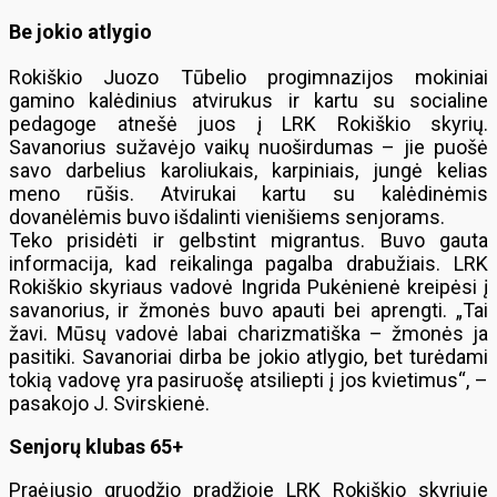
Be jokio atlygio
Rokiškio Juozo Tūbelio progimnazijos mokiniai
gamino kalėdinius atvirukus ir kartu su socialine
pedagoge atnešė juos į LRK Rokiškio skyrių.
Savanorius sužavėjo vaikų nuoširdumas – jie puošė
savo darbelius karoliukais, karpiniais, jungė kelias
meno rūšis. Atvirukai kartu su kalėdinėmis
dovanėlėmis buvo išdalinti vienišiems senjorams.
Teko prisidėti ir gelbstint migrantus. Buvo gauta
informacija, kad reikalinga pagalba drabužiais. LRK
Rokiškio skyriaus vadovė Ingrida Pukėnienė kreipėsi į
savanorius, ir žmonės buvo apauti bei aprengti. „Tai
žavi. Mūsų vadovė labai charizmatiška – žmonės ja
pasitiki. Savanoriai dirba be jokio atlygio, bet turėdami
tokią vadovę yra pasiruošę atsiliepti į jos kvietimus“, –
pasakojo J. Svirskienė.
Senjorų klubas 65+
Praėjusio gruodžio pradžioje LRK Rokiškio skyriuje