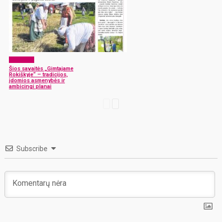
Aktualijos
Šios savaitės „Gimtajame
Rokiškyje“ – tradicijos,
įdomios asmenybės ir
ambicingi planai
Subscribe