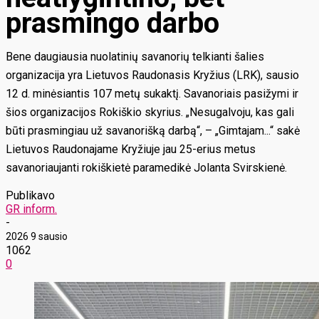
prasmingo darbo
Bene daugiausia nuolatinių savanorių telkianti šalies
organizacija yra Lietuvos Raudonasis Kryžius (LRK), sausio
12 d. minėsiantis 107 metų sukaktį. Savanoriais pasižymi ir
šios organizacijos Rokiškio skyrius. „Nesugalvoju, kas gali
būti prasmingiau už savanorišką darbą“, – „Gimtajam...“ sakė
Lietuvos Raudonajame Kryžiuje jau 25-erius metus
savanoriaujanti rokiškietė paramedikė Jolanta Svirskienė.
Publikavo
GR inform.
-
2026 9 sausio
1062
0