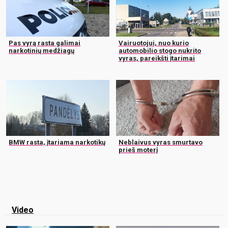
Pas vyrą rasta galimai
Vairuotojui, nuo kurio
narkotinių medžiagų
automobilio stogo nukrito
vyras, pareikšti įtarimai
BMW rasta, įtariama narkotikų
Neblaivus vyras smurtavo
prieš moterį
Video