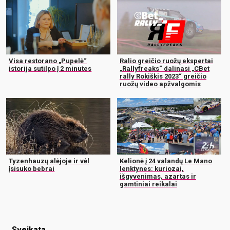
Visa restorano „Pupelė“
Ralio greičio ruožų ekspertai
istorija sutilpo į 2 minutes
„Rallyfreaks“ dalinasi „CBet
rally Rokiškis 2023“ greičio
ruožų video apžvalgomis
Tyzenhauzų alėjoje ir vėl
Kelionė į 24 valandų Le Mano
įsisuko bebrai
lenktynes: kuriozai,
išgyvenimas, azartas ir
gamtiniai reikalai
Sveikata