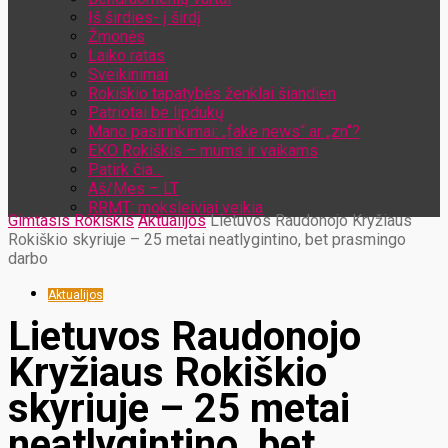
Iš širdies- į širdį
Žmonės
Laiko ratas
Sveikinimai
Rokiškio tapatybės ženklai šiandien
Patriotai be lipdukų
Mano pasirinkimai: „fake news“ ar „zn“?
EKO Rokiškis – mums ir vaikams
Patirk čia…
Aš/Mes – LT
RRMT: moksleiviai veikia
Gimtasis Rokiškis
Aktualijos
Lietuvos Raudonojo Kryžiaus
Rokiškio skyriuje – 25 metai neatlygintino, bet prasmingo
darbo
Aktualijos
Lietuvos Raudonojo
Kryžiaus Rokiškio
skyriuje – 25 metai
neatlygintino, bet