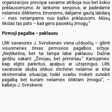
organizacijos principai savaime atriboja nuo bet kokio
priklausomumo. Ar lankome senjorus, ar padedame
nelaimės ištiktiems žmonėms, dalijame gautą labdarą
– mes netampame nuo kažko priklausomi. Mūsų
tikslas tas pats – kad gėris pasiektų žmogų.“
Pirmoji pagalba – paklausu
LRK savanorės J. Svirskienės viena užduočių – gilinti
visuomenės žinias pirmosios pagalbos srityje.
„Neįtikėtina, bet tai tampa labai paklausu. Dažnai
girdžiu sakant: „Žinojau, bet primiršau.“ Kartojamės:
kaip elgtis parkritus, apalpus ar užspringus. LRK
savanoriai skuba ištikus stichinei nelaimei ar kitai
ekstremaliai situacijai, todėl svarbu mokėti suteikti
pagalbą bet kuriam nelaimės ištiktam žmogui“, –
kalbėjo J. Svirskienė.