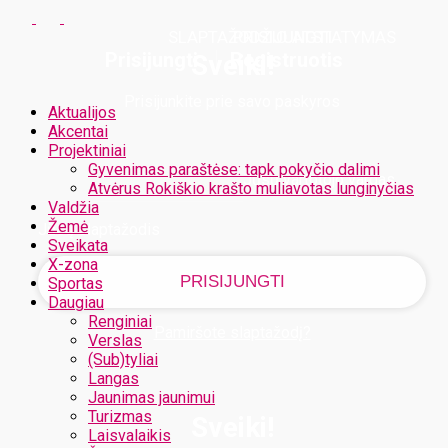
SLAPTAŽODŽIO ATSTATYMAS
PRISIJUNGTI
PRISIJUNGTI
Prisijungti
Registruotis
Sveiki!
Prisijunkite prie savo paskyros
Aktualijos
Akcentai
Projektiniai
Gyvenimas paraštėse: tapk pokyčio dalimi
Jūsų vartotojo vardas
Atvėrus Rokiškio krašto muliavotas lunginyčias
Valdžia
Žemė
Jūsų slaptažodis
Sveikata
X-zona
Sportas
Daugiau
Renginiai
Pamiršote slaptažodį?
Verslas
(Sub)tyliai
Langas
Jaunimas jaunimui
Turizmas
Sveiki!
Laisvalaikis