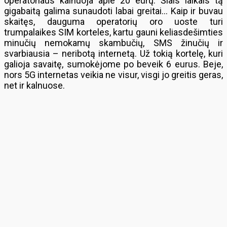
operatoriaus kainuoja apie 20 eurų. Šiais laikais tą
gigabaitą galima sunaudoti labai greitai… Kaip ir buvau
skaitęs, dauguma operatorių oro uoste turi
trumpalaikes SIM korteles, kartu gauni keliasdešimties
minučių nemokamų skambučių, SMS žinučių ir
svarbiausia – neribotą internetą. Už tokią kortelę, kuri
galioja savaitę, sumokėjome po beveik 6 eurus. Beje,
nors 5G internetas veikia ne visur, visgi jo greitis geras,
net ir kalnuose.