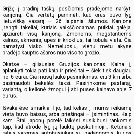
Grįžę į pradinį tašką, pėsčiomis pradėjome naršyti
kanjoną. Čia vertėtų paminėti, kad oras buvo lyg
lietuvišką vasarą – 26 laipsniai šilumos. Kanjone
įrengti takeliai, kuriais vaikščiodamas puikiai galėjai
apžiūrėti visą kanjoną. Žmonėms, mėgstantiems
kalnus, akmenis, upes ir krioklius, tai tobula vieta. Čia
pamatysi visko. Nemeluosiu, vienu metu akyse
pradėjo kauptis ašaros nuo viso to grožio.
Okatse – giliausias Gruzijos kanjonas. Kaina jį
aplankyti tokia pati kaip ir prieš tai – šiek tiek daugiau
nei 6 eurai. Čia mūsų laukė pasirinkimas: eiti 3 km arba
pasinaudoti bekelės taksi. Pasirinkome pastarąjį
variantą, o kelionė žmogui į abi puses kainavo apie 7
eurus.
Išvakarėse smarkiai lijo, tad kelias į mums reikiamą
vietą buvo baisus, arba priešingai – įsimintinas. Kaip
kam. Štai japonų porelė laikėsi susikibusi rankomis
taip, kad atrodė lyg jų lauktų paskutinioji… Keturiais
ratais varomas autobusiukas su padangomis, kurios