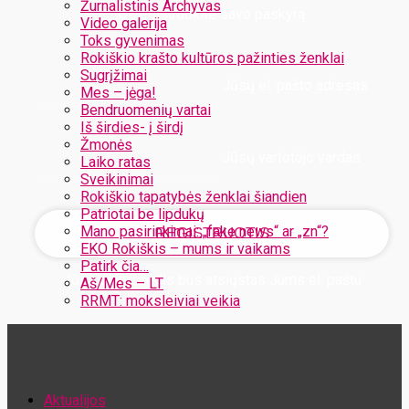
Žurnalistinis Archyvas
Užregistruokite savo paskyrą
Video galerija
Toks gyvenimas
Rokiškio krašto kultūros pažinties ženklai
Sugrįžimai
Jūsų el. pašto adresas
Mes – jėga!
Bendruomenių vartai
Iš širdies- į širdį
Žmonės
Jūsų vartotojo vardas
Laiko ratas
Sveikinimai
Rokiškio tapatybės ženklai šiandien
Patriotai be lipdukų
Mano pasirinkimai: „fake news“ ar „zn“?
EKO Rokiškis – mums ir vaikams
Patirk čia…
Jūsų slaptažodis bus atsiųstas Jums el. paštu
Aš/Mes – LT
RRMT: moksleiviai veikia
Atstatykite savo slaptažodį
Aktualijos