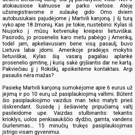
atokiausiose kalnuose ar parko vietose. Atėję
užsiregistravome ir sulaukę gido Omo dviem
autobusiukais pajudėjome į Martvili kanjoną. Į šį turą
vyko apie 18 žmonių. Kas jie tokie, nustebino: Kylas iš
Niujorko į mūsų ketveriukę kreipėsi lietuviškai.
Pasirodo, jo prosenelis karo metu pabėgo į Ameriką,
todėl jam, apkeliavusiam bene visą pasaulį, buvo
Lietuva labai įdomi. Amerikoje pradėjęs mokytis
lietuviškai, Kylas šią vasarą pagaliau aplankė
prosenelio gimtinę, į kurią sakė grįšiantis dar ne kartą.
Pakviečiau jį į Rokiškį, apsikeitėme kontaktais. Argi
pasaulis nėra mažas?
Pasiekę Martvili kanjoną sumokėjome apie 6 eurus už
įėjimą ir po 10 eurų už pasiplaukiojimą valtimi. Būtent
šio pasiplaukiojimo vaizdus man teko matyti prieš
išskrendant. Susėdę į šešiavietę pripučiamą valtį
pasileidome upe. Vaizdas stulbinantis: tekantis
krioklys, uolos penkiaaukščio dydžio, gamta, vandens
čiurlenimas… 15 minučių trukęs pasiplaukiojimas
įstrigo visam gyvenimui.