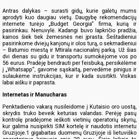
Antras dalykas – surasti gidų, kurie galėtų mums
aprodyti kuo daugiau vietų. Daugybę rekomendacijų
internete turėjo „Budget Georgia“ firma, kurią ir
pasirinkau. Nenuvylė. Kadangi buvo lapkričio pradžia,
kainos šiek tiek žemesnės nei įprasta. Šeštadieniui
pasirinkome dviejų kanjonų ir olos turą, o sekmadieniui
– Batumio miestą ir Mtirala nacionalinį parką. Už šias
dvi dienas su gidu ir transportu sumokėjome vos po
56 eurus. Pradėję bendrauti per feisbuką, persikėlėme
į „Whatsapp“, gavome sąskaitą, pervedėme pinigus ir
sulaukėme instrukcijas, kur ir kada susitikti. Viskas
labai aišku ir paprasta.
Internetas ir Manucharas
Penktadienio vakarą nusileidome į Kutaisio oro uostą,
skrydis truko beveik keturias valandas. Perėję pasų
kontrolę pradėjome ieškoti vietinių operatorių skyrių,
kur galima nusipirkti SIM kortelę ir naudotis internetu
Gruzijoje.1 gigabaitas duomenų Gruzijoje iš lietuviško