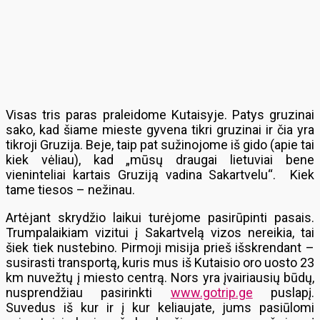
Visas tris paras praleidome Kutaisyje. Patys gruzinai
sako, kad šiame mieste gyvena tikri gruzinai ir čia yra
tikroji Gruzija. Beje, taip pat sužinojome iš gido (apie tai
kiek vėliau), kad „mūsų draugai lietuviai bene
vieninteliai kartais Gruziją vadina Sakartvelu“. Kiek
tame tiesos – nežinau.
Artėjant skrydžio laikui turėjome pasirūpinti pasais.
Trumpalaikiam vizitui į Sakartvelą vizos nereikia, tai
šiek tiek nustebino. Pirmoji misija prieš išskrendant –
susirasti transportą, kuris mus iš Kutaisio oro uosto 23
km nuvežtų į miesto centrą. Nors yra įvairiausių būdų,
nusprendžiau pasirinkti
www.gotrip.ge
puslapį.
Suvedus iš kur ir į kur keliaujate, jums pasiūlomi