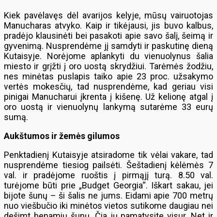
Kiek pavėlavęs dėl avarijos kelyje, mūsų vairuotojas
Manucharas atvyko. Kaip ir tikėjausi, jis buvo kalbus,
pradėjo klausinėti bei pasakoti apie savo šalį, šeimą ir
gyvenimą. Nusprendėme jį samdyti ir paskutinę dieną
Kutaisyje. Norėjome aplankyti du vienuolynus šalia
miesto ir grįžti į oro uostą skrydžiui. Tarėmės žodžiu,
nes minėtas puslapis taiko apie 23 proc. užsakymo
vertės mokesčių, tad nusprendėme, kad geriau visi
pinigai Manucharui įkrenta į kišenę. Už kelionę atgal į
oro uostą ir vienuolynų lankymą sutarėme 33 eurų
sumą.
Aukštumos ir žemės gilumos
Penktadienį Kutaisyje atsiradome tik vėlai vakare, tad
nusprendėme tiesiog pailsėti. Šeštadienį kėlėmės 7
val. ir pradėjome ruoštis į pirmąjį turą. 8.50 val.
turėjome būti prie „Budget Georgia“. Iškart sakau, jei
bijote šunų – ši šalis ne jums. Eidami apie 700 metrų
nuo viešbučio iki minėtos vietos sutikome daugiau nei
dešimt benamių šunų. Čia jų pamatysite visur. Net ir