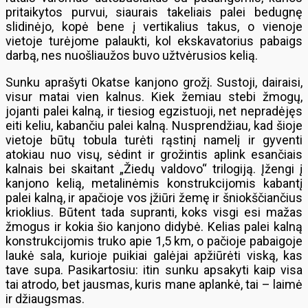
pritaikytos purvui, siaurais takeliais palei bedugnę
slidinėjo, kopė bene į vertikalius takus, o vienoje
vietoje turėjome palaukti, kol ekskavatorius pabaigs
darbą, nes nuošliaužos buvo užtvėrusios kelią.
Sunku aprašyti Okatse kanjono grožį. Sustoji, dairaisi,
visur matai vien kalnus. Kiek žemiau stebi žmogų,
jojanti palei kalną, ir tiesiog egzistuoji, net nepradėjęs
eiti keliu, kabančiu palei kalną. Nusprendžiau, kad šioje
vietoje būtų tobula turėti rąstinį namelį ir gyventi
atokiau nuo visų, sėdint ir grožintis aplink esančiais
kalnais bei skaitant „Žiedų valdovo“ trilogiją. Įžengi į
kanjono kelią, metalinėmis konstrukcijomis kabantį
palei kalną, ir apačioje vos įžiūri žemę ir šniokščiančius
krioklius. Būtent tada supranti, koks visgi esi mažas
žmogus ir kokia šio kanjono didybė. Kelias palei kalną
konstrukcijomis truko apie 1,5 km, o pačioje pabaigoje
laukė sala, kurioje puikiai galėjai apžiūrėti viską, kas
tave supa. Pasikartosiu: itin sunku apsakyti kaip visa
tai atrodo, bet jausmas, kuris mane aplankė, tai – laimė
ir džiaugsmas.