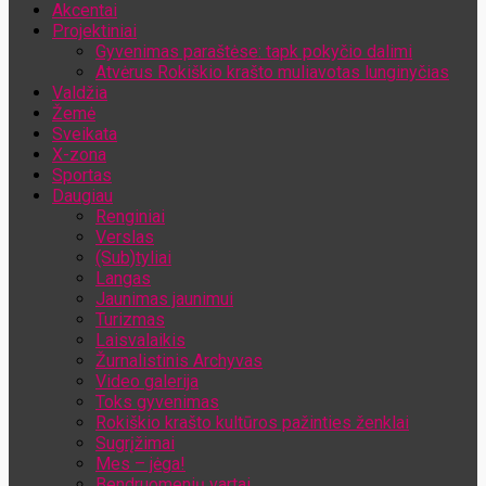
Akcentai
Jūsų el. pašto adresas
Projektiniai
Gyvenimas paraštėse: tapk pokyčio dalimi
Atvėrus Rokiškio krašto muliavotas lunginyčias
Valdžia
Žemė
Sveikata
X-zona
Sportas
Daugiau
Renginiai
Verslas
(Sub)tyliai
Langas
Jaunimas jaunimui
Turizmas
Laisvalaikis
Žurnalistinis Archyvas
Video galerija
Toks gyvenimas
Rokiškio krašto kultūros pažinties ženklai
Sugrįžimai
Mes – jėga!
Bendruomenių vartai