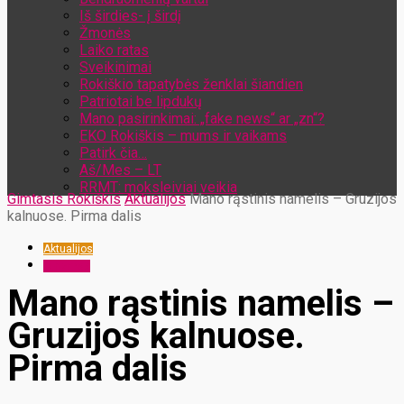
Iš širdies- į širdį
Žmonės
Laiko ratas
Sveikinimai
Rokiškio tapatybės ženklai šiandien
Patriotai be lipdukų
Mano pasirinkimai: „fake news“ ar „zn“?
EKO Rokiškis – mums ir vaikams
Patirk čia…
Aš/Mes – LT
RRMT: moksleiviai veikia
Gimtasis Rokiškis
Aktualijos
Mano rąstinis namelis – Gruzijos
kalnuose. Pirma dalis
Aktualijos
Turizmas
Mano rąstinis namelis –
Gruzijos kalnuose.
Pirma dalis