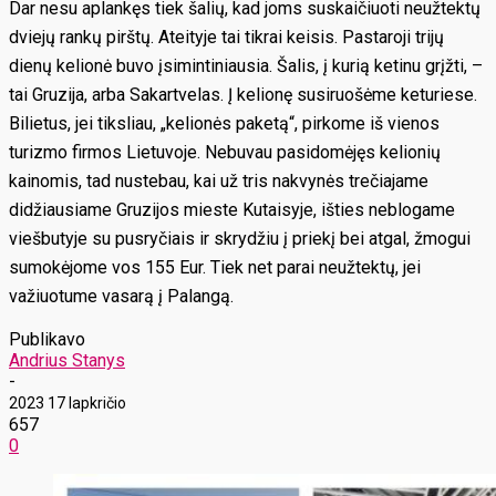
Dar nesu aplankęs tiek šalių, kad joms suskaičiuoti neužtektų
dviejų rankų pirštų. Ateityje tai tikrai keisis. Pastaroji trijų
dienų kelionė buvo įsimintiniausia. Šalis, į kurią ketinu grįžti, –
tai Gruzija, arba Sakartvelas. Į kelionę susiruošėme keturiese.
Bilietus, jei tiksliau, „kelionės paketą“, pirkome iš vienos
turizmo firmos Lietuvoje. Nebuvau pasidomėjęs kelionių
kainomis, tad nustebau, kai už tris nakvynės trečiajame
didžiausiame Gruzijos mieste Kutaisyje, išties neblogame
viešbutyje su pusryčiais ir skrydžiu į priekį bei atgal, žmogui
sumokėjome vos 155 Eur. Tiek net parai neužtektų, jei
važiuotume vasarą į Palangą.
Publikavo
Andrius Stanys
-
2023 17 lapkričio
657
0