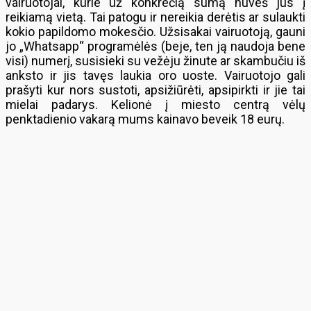
vairuotojai, kurie už konkrečią sumą nuveš jus į
reikiamą vietą. Tai patogu ir nereikia derėtis ar sulaukti
kokio papildomo mokesčio. Užsisakai vairuotoją, gauni
jo „Whatsapp“ programėlės (beje, ten ją naudoja bene
visi) numerį, susisieki su vežėju žinute ar skambučiu iš
anksto ir jis tavęs laukia oro uoste. Vairuotojo gali
prašyti kur nors sustoti, apsižiūrėti, apsipirkti ir jie tai
mielai padarys. Kelionė į miesto centrą vėlų
penktadienio vakarą mums kainavo beveik 18 eurų.