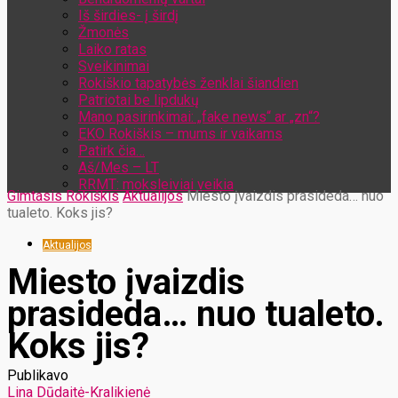
Iš širdies- į širdį
Žmonės
Laiko ratas
Sveikinimai
Rokiškio tapatybės ženklai šiandien
Patriotai be lipdukų
Mano pasirinkimai: „fake news“ ar „zn“?
EKO Rokiškis – mums ir vaikams
Patirk čia…
Aš/Mes – LT
RRMT: moksleiviai veikia
Gimtasis Rokiškis
Aktualijos
Miesto įvaizdis prasideda… nuo
tualeto. Koks jis?
Aktualijos
Miesto įvaizdis
prasideda… nuo tualeto.
Koks jis?
Publikavo
Lina Dūdaitė-Kralikienė