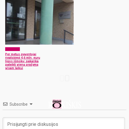
Aktualijos
Per metus gyventojai
neatsiėmė 4,6 mln. eurų
ligos išmokų: pakanka
pateikti vieną prašymą
visam laikui
Subscribe