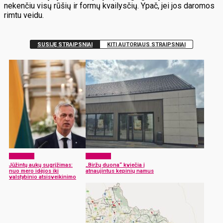
nekenčiu visų rūšių ir formų kvailysčių. Ypač, jei jos daromos
rimtu veidu.
SUSIJĘ STRAIPSNIAI
KITI AUTORIAUS STRAIPSNIAI
Aktualijos
Aktualijos
Jūžintų aukų sugrįžimas:
„Biržų duona“ kviečia į
nuo mero idėjos iki
atnaujintus kepinių namus
valstybinio atsisveikinimo