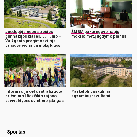
Juodupėje nebus trečios
ŠMSM pakoregavo naujų
gimnazijos klasės, J. Tumo –
mokslo metų ugdymo planus
Vaižganto progimnazijoje
prisidės viena pirmokų klasė
Informacija dėl centralizuoto
Paskelbti paskutiniai
priėmimo į Rokiškio rajono
egzaminų rezultatai
savivaldybės švietimo įstaigas
Sportas