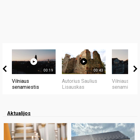
00:19
00:43
Vilniaus
Autorius Saulius
Vilniaus
senamiestis
Lisauskas
senamiestis
Aktualijos