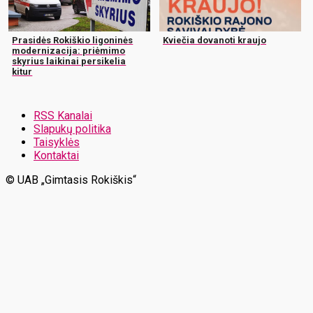
Prasidės Rokiškio ligoninės
Kviečia dovanoti kraujo
modernizacija: priėmimo
skyrius laikinai persikelia
kitur
RSS Kanalai
Slapukų politika
Taisyklės
Kontaktai
© UAB „Gimtasis Rokiškis“