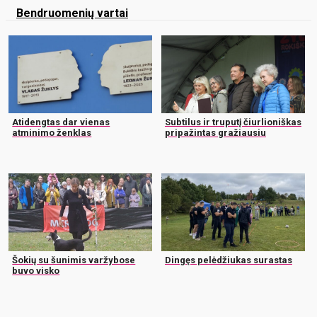
Bendruomenių vartai
Atidengtas dar vienas
Subtilus ir truputį čiurlioniškas
atminimo ženklas
pripažintas gražiausiu
Šokių su šunimis varžybose
Dingęs pelėdžiukas surastas
buvo visko