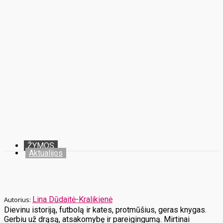
ŽYMOS
Aktualijos
Lina Dūdaitė-Kralikienė
Dievinu istoriją, futbolą ir kates, protmūšius, geras knygas.
Gerbiu už drąsą, atsakomybę ir pareigingumą. Mirtinai