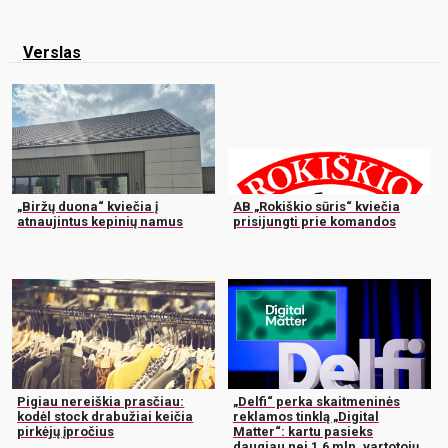
Verslas
„Biržų duona“ kviečia į
AB „Rokiškio sūris“ kviečia
atnaujintus kepinių namus
prisijungti prie komandos
Pigiau nereiškia prasčiau:
„Delfi“ perka skaitmeninės
kodėl stock drabužiai keičia
reklamos tinklą „Digital
pirkėjų įpročius
Matter“: kartu pasieks
daugiau nei 1,6 mln. vartotojų