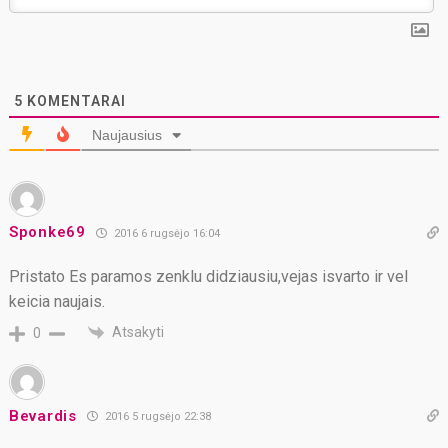
5
KOMENTARAI
Naujausius
Sponke69
2016 6 rugsėjo 16:04
Pristato Es paramos zenklu didziausiu,vejas isvarto ir vel
keicia naujais.
Atsakyti
0
Bevardis
2016 5 rugsėjo 22:38