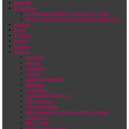
Akcentai
Jūsų el. pašto adresas
Projektiniai
Gyvenimas paraštėse: tapk pokyčio dalimi
Atvėrus Rokiškio krašto muliavotas lunginyčias
Valdžia
Žemė
Sveikata
X-zona
Sportas
Daugiau
Renginiai
Verslas
(Sub)tyliai
Langas
Jaunimas jaunimui
Turizmas
Laisvalaikis
Žurnalistinis Archyvas
Video galerija
Toks gyvenimas
Rokiškio krašto kultūros pažinties ženklai
Sugrįžimai
Mes – jėga!
Bendruomenių vartai