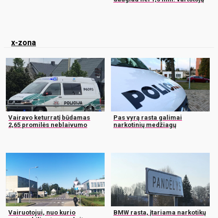
x-zona
Vairavo keturratį būdamas
Pas vyrą rasta galimai
2,65 promilės neblaivumo
narkotinių medžiagų
Vairuotojui, nuo kurio
BMW rasta, įtariama narkotikų