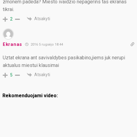
zmonem padeda? Miesto ivaidzio nepagerins tas ekranas
tikrai.
Atsakyti
2
Ekranas
2016 5 rugsėjo 18:44
Uztat ekrana ant savivaldybes pasikabino,jiems juk nerupi
aktualus miestui klausimai
Atsakyti
5
Rekomenduojami video: