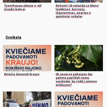
Tyzenhauzų alėjoje ir vėl
Kelionė į 24 valandų Le Mano
įsisuko bebrai
lenktynes: kuriozai,
išgyvenimas, azartas ir
gamtiniai reikalai
Sveikata
Kviečia dovanoti kraujo
Iki vasaros pabaigos dar
galima papildyti namų
vaistinėlę: ką rinkti Lietuvos
miškuose?