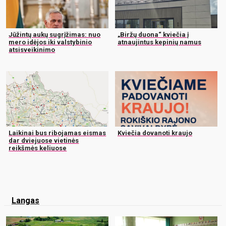
Jūžintų aukų sugrįžimas: nuo
„Biržų duona“ kviečia į
mero idėjos iki valstybinio
atnaujintus kepinių namus
atsisveikinimo
Laikinai bus ribojamas eismas
Kviečia dovanoti kraujo
dar dviejuose vietinės
reikšmės keliuose
Langas