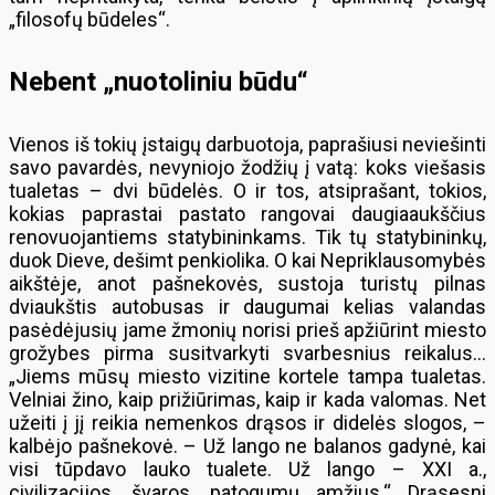
„filosofų būdeles“.
Nebent „nuotoliniu būdu“
Vienos iš tokių įstaigų darbuotoja, paprašiusi neviešinti
savo pavardės, nevyniojo žodžių į vatą: koks viešasis
tualetas – dvi būdelės. O ir tos, atsiprašant, tokios,
kokias paprastai pastato rangovai daugiaaukščius
renovuojantiems statybininkams. Tik tų statybininkų,
duok Dieve, dešimt penkiolika. O kai Nepriklausomybės
aikštėje, anot pašnekovės, sustoja turistų pilnas
dviaukštis autobusas ir daugumai kelias valandas
pasėdėjusių jame žmonių norisi prieš apžiūrint miesto
grožybes pirma susitvarkyti svarbesnius reikalus…
„Jiems mūsų miesto vizitine kortele tampa tualetas.
Velniai žino, kaip prižiūrimas, kaip ir kada valomas. Net
užeiti į jį reikia nemenkos drąsos ir didelės slogos, –
kalbėjo pašnekovė. – Už lango ne balanos gadynė, kai
visi tūpdavo lauko tualete. Už lango – XXI a.,
civilizacijos, švaros, patogumų amžius.“ Drąsesni