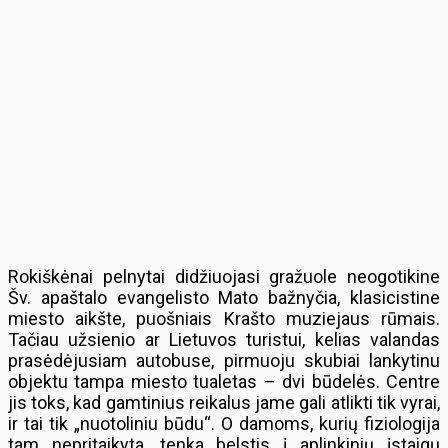
Rokiškėnai pelnytai didžiuojasi gražuole neogotikine
Šv. apaštalo evangelisto Mato bažnyčia, klasicistine
miesto aikšte, puošniais Krašto muziejaus rūmais.
Tačiau užsienio ar Lietuvos turistui, kelias valandas
prasėdėjusiam autobuse, pirmuoju skubiai lankytinu
objektu tampa miesto tualetas – dvi būdelės. Centre
jis toks, kad gamtinius reikalus jame gali atlikti tik vyrai,
ir tai tik „nuotoliniu būdu“. O damoms, kurių fiziologija
tam nepritaikyta, tenka belstis į aplinkinių įstaigų