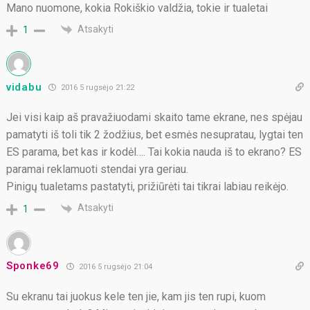
Mano nuomone, kokia Rokiškio valdžia, tokie ir tualetai
Atsakyti
1
vidabu
2016 5 rugsėjo 21:22
Jei visi kaip aš pravažiuodami skaito tame ekrane, nes spėjau
pamatyti iš toli tik 2 žodžius, bet esmės nesupratau, lygtai ten
ES parama, bet kas ir kodėl…. Tai kokia nauda iš to ekrano? ES
paramai reklamuoti stendai yra geriau.
Pinigų tualetams pastatyti, prižiūrėti tai tikrai labiau reikėjo.
Atsakyti
1
Sponke69
2016 5 rugsėjo 21:04
Su ekranu tai juokus kele ten jie, kam jis ten rupi, kuom