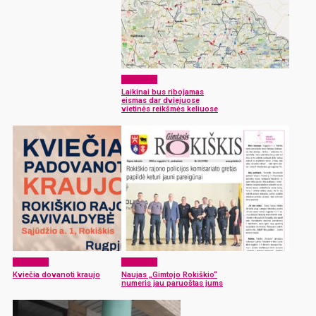
Aktualijos
Laikinai bus ribojamas
eismas dar dviejuose
vietinės reikšmės keliuose
Aktualijos
Aktualijos
Kviečia dovanoti kraujo
Naujas „Gimtojo Rokiškio“
numeris jau paruoštas jums