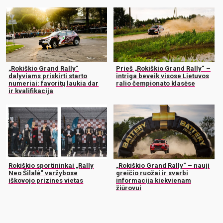
„Rokiškio Grand Rally“
Prieš „Rokiškio Grand Rally“ –
dalyviams priskirti starto
intriga beveik visose Lietuvos
numeriai: favoritų laukia dar
ralio čempionato klasėse
ir kvalifikacija
Rokiškio sportininkai „Rally
„Rokiškio Grand Rally“ – nauji
Neo Šilalė“ varžybose
greičio ruožai ir svarbi
iškovojo prizines vietas
informacija kiekvienam
žiūrovui