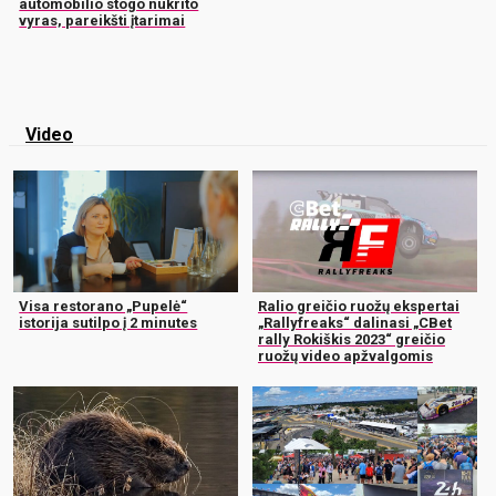
automobilio stogo nukrito
vyras, pareikšti įtarimai
Video
Visa restorano „Pupelė“
Ralio greičio ruožų ekspertai
istorija sutilpo į 2 minutes
„Rallyfreaks“ dalinasi „CBet
rally Rokiškis 2023“ greičio
ruožų video apžvalgomis