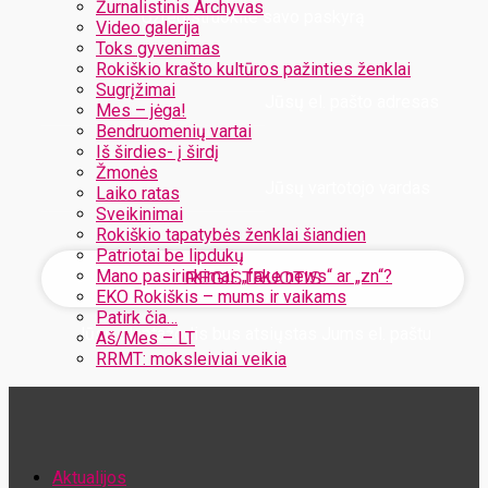
Žurnalistinis Archyvas
Užregistruokite savo paskyrą
Video galerija
Toks gyvenimas
Rokiškio krašto kultūros pažinties ženklai
Sugrįžimai
Jūsų el. pašto adresas
Mes – jėga!
Bendruomenių vartai
Iš širdies- į širdį
Žmonės
Jūsų vartotojo vardas
Laiko ratas
Sveikinimai
Rokiškio tapatybės ženklai šiandien
Patriotai be lipdukų
Mano pasirinkimai: „fake news“ ar „zn“?
EKO Rokiškis – mums ir vaikams
Patirk čia…
Jūsų slaptažodis bus atsiųstas Jums el. paštu
Aš/Mes – LT
RRMT: moksleiviai veikia
Atstatykite savo slaptažodį
Aktualijos