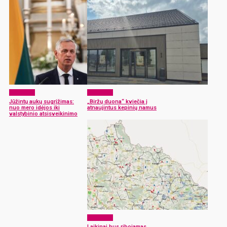
Aktualijos
Aktualijos
Jūžintų aukų sugrįžimas:
„Biržų duona“ kviečia į
nuo mero idėjos iki
atnaujintus kepinių namus
valstybinio atsisveikinimo
Aktualijos
Laikinai bus ribojamas