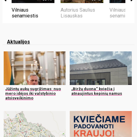
Vilniaus
Autorius Saulius
Vilniaus
senamiestis
Lisauskas
senamiestis
Aktualijos
Jūžintų aukų sugrįžimas: nuo
„Biržų duona“ kviečia į
mero idėjos iki valstybinio
atnaujintus kepinių namus
atsisveikinimo