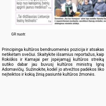
GR nuotr.
Principinga kultūros bendruomenės pozicija ir atsakas
netikėtam svečiui. Skaitykite išsamius reportažus, kaip
Rokiškis ir Kamajai per įspėjamąjį kultūros streiką
sutiko dabar jau buvusį kultūros ministrą Igną
Adomavičių. Sužinokite, kodėl jo atvežtos padėkos liko
neįteiktos ir kokią žinią pasiuntė kultūros žmonės.