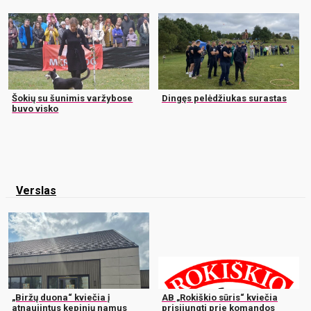
Šokių su šunimis varžybose
Dingęs pelėdžiukas surastas
buvo visko
Verslas
„Biržų duona“ kviečia į
AB „Rokiškio sūris“ kviečia
atnaujintus kepinių namus
prisijungti prie komandos