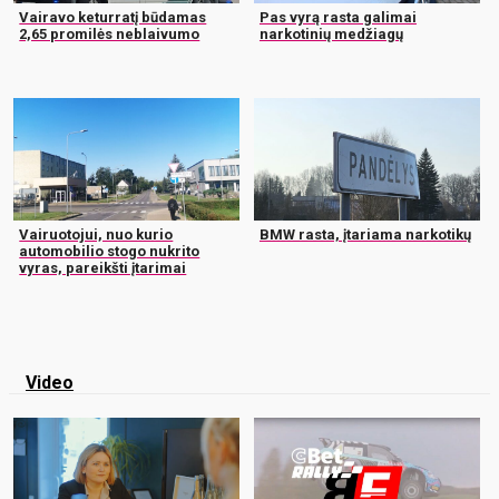
Vairavo keturratį būdamas
Pas vyrą rasta galimai
2,65 promilės neblaivumo
narkotinių medžiagų
Vairuotojui, nuo kurio
BMW rasta, įtariama narkotikų
automobilio stogo nukrito
vyras, pareikšti įtarimai
Video