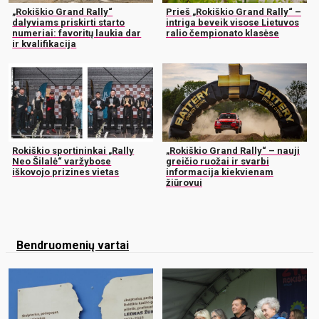
„Rokiškio Grand Rally“
Prieš „Rokiškio Grand Rally“ –
dalyviams priskirti starto
intriga beveik visose Lietuvos
numeriai: favoritų laukia dar
ralio čempionato klasėse
ir kvalifikacija
Rokiškio sportininkai „Rally
„Rokiškio Grand Rally“ – nauji
Neo Šilalė“ varžybose
greičio ruožai ir svarbi
iškovojo prizines vietas
informacija kiekvienam
žiūrovui
Bendruomenių vartai