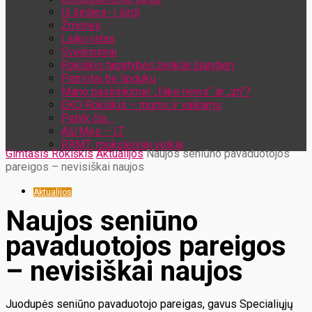
Iš širdies- į širdį
Žmonės
Laiko ratas
Sveikinimai
Rokiškio tapatybės ženklai šiandien
Patriotai be lipdukų
Mano pasirinkimai: „fake news“ ar „zn“?
EKO Rokiškis – mums ir vaikams
Patirk čia…
Aš/Mes – LT
RRMT: moksleiviai veikia
Gimtasis Rokiškis
Aktualijos
Naujos seniūno pavaduotojos
pareigos – nevisiškai naujos
Aktualijos
Naujos seniūno
pavaduotojos pareigos
– nevisiškai naujos
Juodupės seniūno pavaduotojo pareigas, gavus Specialiųjų