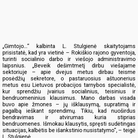
„Gimtojo…“ kalbinta L. Stulgienė skaitytojams
prisistatė, kad yra vietinė – Rokiškio rajono gyventoja,
turinti socialinio darbo ir viešojo administravimo
laipsnius. „Beveik dešimtmetį dirbu viešajame
sektoriuje – apie dvejus metus dirbau teisme
posėdžių sekretore, o pastaruosius aštuonerius
metus esu Lietuvos probacijos tarnybos specialistė,
kur sprendžiu įvairius socialinius, teisinius ir
bendruomeninius klausimus. Mano darbas visada
buvo apie žmones – jų išklausymą, supratimą ir
pagalbą ieškant sprendimų. Tikiu, kad nuoširdus
bendravimas ir atvirumas kuria stiprias
bendruomenes. Išmokau klausytis, spręsti sudėtingas
situacijas, kalbėtis be išankstinio nusistatymo“, – teigė
L. Stulgienė.