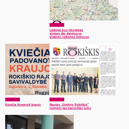
Aktualijos
Laikinai bus ribojamas
eismas dar dviejuose
vietinės reikšmės keliuose
Aktualijos
Aktualijos
Kviečia dovanoti kraujo
Naujas „Gimtojo Rokiškio“
numeris jau paruoštas jums