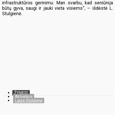
infrastruktūros gerinimu. Man svarbu, kad seniūnija
būtų gyva, saugi ir jauki vieta visiems“, – išdėstė L.
Stulgienė.
ŽYMOS
Aktualijos
Laura Stulgienė