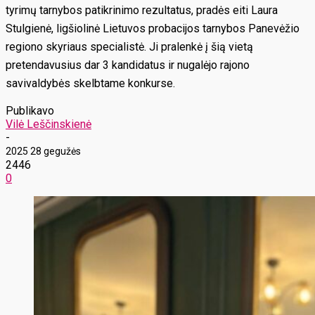
tyrimų tarnybos patikrinimo rezultatus, pradės eiti Laura
Stulgienė, ligšiolinė Lietuvos probacijos tarnybos Panevėžio
regiono skyriaus specialistė. Ji pralenkė į šią vietą
pretendavusius dar 3 kandidatus ir nugalėjo rajono
savivaldybės skelbtame konkurse.
Publikavo
Vilė Leščinskienė
-
2025 28 gegužės
2446
0