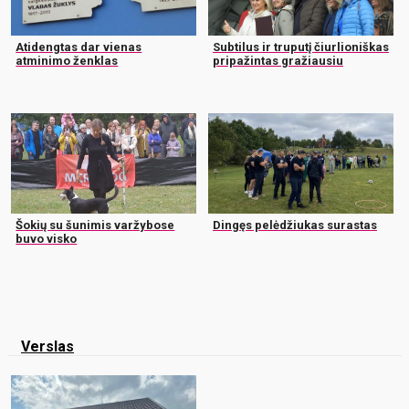
Atidengtas dar vienas
Subtilus ir truputį čiurlioniškas
atminimo ženklas
pripažintas gražiausiu
Šokių su šunimis varžybose
Dingęs pelėdžiukas surastas
buvo visko
Verslas