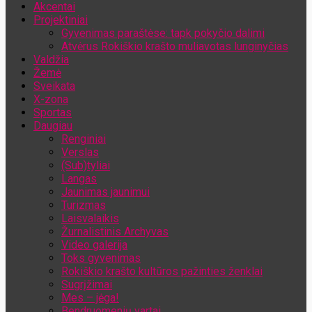
Akcentai
Jūsų el. pašto adresas
Projektiniai
Gyvenimas paraštėse: tapk pokyčio dalimi
Atvėrus Rokiškio krašto muliavotas lunginyčias
Valdžia
Žemė
Sveikata
X-zona
Sportas
Daugiau
Renginiai
Verslas
(Sub)tyliai
Langas
Jaunimas jaunimui
Turizmas
Laisvalaikis
Žurnalistinis Archyvas
Video galerija
Toks gyvenimas
Rokiškio krašto kultūros pažinties ženklai
Sugrįžimai
Mes – jėga!
Bendruomenių vartai