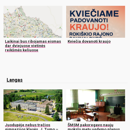
Laikinai bus ribojamas eismas
Kviečia dovanoti kraujo
dar dviejuose vietinės
reikšmės keliuose
Langas
Juodupėje nebus trečios
ŠMSM pakoregavo naujų
gimnazijos klasės, J. Tumo –
mokslo metų ugdymo planus