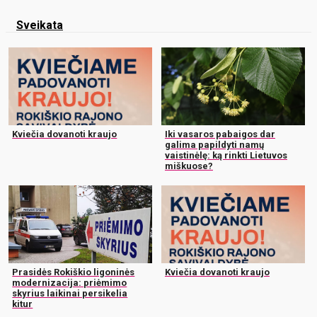
Sveikata
Kviečia dovanoti kraujo
Iki vasaros pabaigos dar
galima papildyti namų
vaistinėlę: ką rinkti Lietuvos
miškuose?
Prasidės Rokiškio ligoninės
Kviečia dovanoti kraujo
modernizacija: priėmimo
skyrius laikinai persikelia
kitur