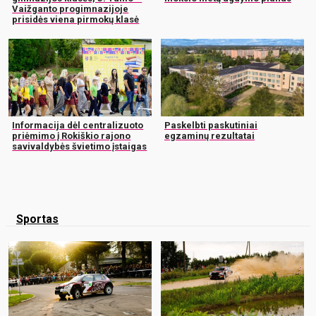
Vaižganto progimnazijoje
prisidės viena pirmokų klasė
Informacija dėl centralizuoto
Paskelbti paskutiniai
priėmimo į Rokiškio rajono
egzaminų rezultatai
savivaldybės švietimo įstaigas
Sportas