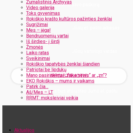
Žurnalistinis Archyvas
Užregistruokite savo paskyrą
Video galerija
Toks gyvenimas
Rokiškio krašto kultūros pažinties ženklai
Sugrįžimai
Jūsų el. pašto adresas
Mes – jėga!
Bendruomenių vartai
Iš širdies- į širdį
Žmonės
Jūsų vartotojo vardas
Laiko ratas
Sveikinimai
Rokiškio tapatybės ženklai šiandien
Patriotai be lipdukų
Mano pasirinkimai: „fake news“ ar „zn“?
EKO Rokiškis – mums ir vaikams
Patirk čia…
Jūsų slaptažodis bus atsiųstas Jums el. paštu
Aš/Mes – LT
RRMT: moksleiviai veikia
Atstatykite savo slaptažodį
Aktualijos