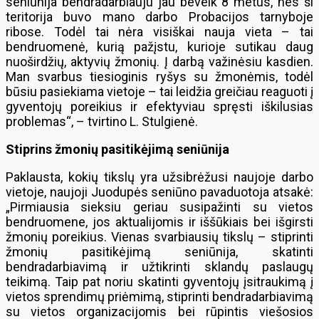
seniūnija bendradarbiauju jau beveik 8 metus, nes ši
teritorija buvo mano darbo Probacijos tarnyboje
ribose. Todėl tai nėra visiškai nauja vieta – tai
bendruomenė, kurią pažįstu, kurioje sutikau daug
nuoširdžių, aktyvių žmonių. Į darbą važinėsiu kasdien.
Man svarbus tiesioginis ryšys su žmonėmis, todėl
būsiu pasiekiama vietoje – tai leidžia greičiau reaguoti į
gyventojų poreikius ir efektyviau spręsti iškilusias
problemas“, – tvirtino L. Stulgienė.
Stiprins žmonių pasitikėjimą seniūnija
Paklausta, kokių tikslų yra užsibrėžusi naujoje darbo
vietoje, naujoji Juodupės seniūno pavaduotoja atsakė:
„Pirmiausia sieksiu geriau susipažinti su vietos
bendruomene, jos aktualijomis ir iššūkiais bei išgirsti
žmonių poreikius. Vienas svarbiausių tikslų – stiprinti
žmonių pasitikėjimą seniūnija, skatinti
bendradarbiavimą ir užtikrinti sklandų paslaugų
teikimą. Taip pat noriu skatinti gyventojų įsitraukimą į
vietos sprendimų priėmimą, stiprinti bendradarbiavimą
su vietos organizacijomis bei rūpintis viešosios