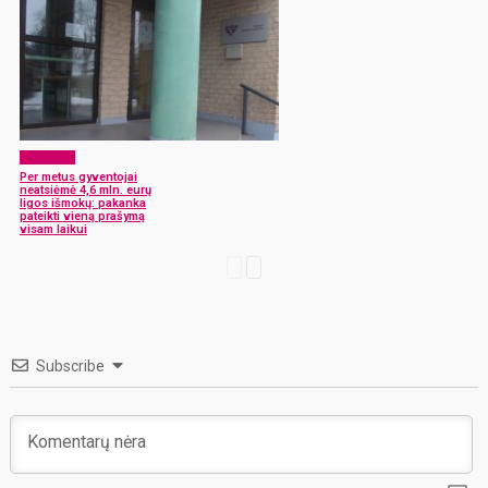
Aktualijos
Per metus gyventojai
neatsiėmė 4,6 mln. eurų
ligos išmokų: pakanka
pateikti vieną prašymą
visam laikui
Subscribe