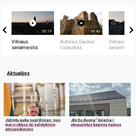
00:19
00:43
Vilniaus
Autorius Saulius
Vilniaus
senamiestis
Lisauskas
senamiestis
Aktualijos
Jūžintų aukų sugrįžimas: nuo
„Biržų duona“ kviečia į
mero idėjos iki valstybinio
atnaujintus kepinių namus
atsisveikinimo