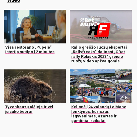
Video
Visa restorano „Pupelė“
Ralio greičio ruožų ekspertai
istorija sutilpo į 2 minutes
„Rallyfreaks“ dalinasi „CBet
rally Rokiškis 2023“ greičio
ruožų video apžvalgomis
Tyzenhauzų alėjoje ir vėl
Kelionė į 24 valandų Le Mano
įsisuko bebrai
lenktynes: kuriozai,
išgyvenimas, azartas ir
gamtiniai reikalai