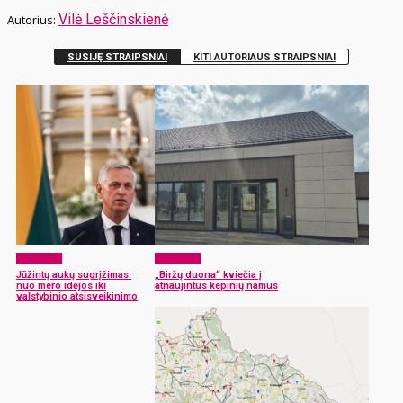
Vilė Leščinskienė
SUSIJĘ STRAIPSNIAI
KITI AUTORIAUS STRAIPSNIAI
Aktualijos
Aktualijos
Jūžintų aukų sugrįžimas:
„Biržų duona“ kviečia į
nuo mero idėjos iki
atnaujintus kepinių namus
valstybinio atsisveikinimo