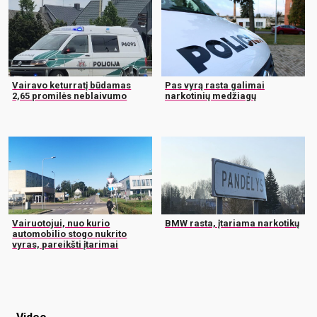
Vairavo keturratį būdamas
Pas vyrą rasta galimai
2,65 promilės neblaivumo
narkotinių medžiagų
Vairuotojui, nuo kurio
BMW rasta, įtariama narkotikų
automobilio stogo nukrito
vyras, pareikšti įtarimai