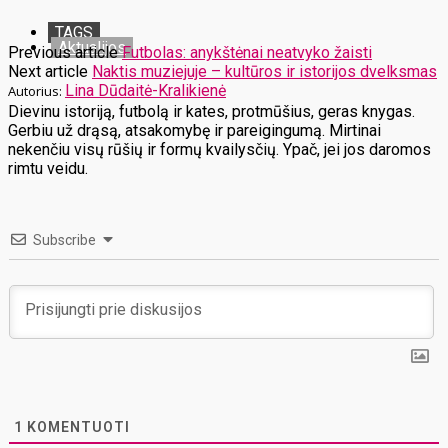
TAGS
Aktualijos
Previous article
Futbolas: anykštėnai neatvyko žaisti
Next article
Naktis muziejuje – kultūros ir istorijos dvelksmas
Lina Dūdaitė-Kralikienė
Dievinu istoriją, futbolą ir kates, protmūšius, geras knygas.
Gerbiu už drąsą, atsakomybę ir pareigingumą. Mirtinai
nekenčiu visų rūšių ir formų kvailysčių. Ypač, jei jos daromos
rimtu veidu.
Subscribe
1
KOMENTUOTI