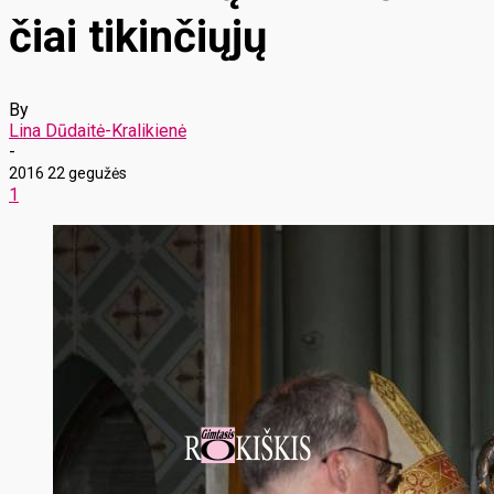
čiai tikinčiųjų
By
Lina Dūdaitė-Kralikienė
-
2016 22 gegužės
1