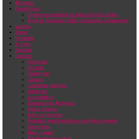
Akcentai
Jūsų el. pašto adresas
Projektiniai
Gyvenimas paraštėse: tapk pokyčio dalimi
Atvėrus Rokiškio krašto muliavotas lunginyčias
Valdžia
Žemė
Sveikata
X-zona
Sportas
Daugiau
Renginiai
Verslas
(Sub)tyliai
Langas
Jaunimas jaunimui
Turizmas
Laisvalaikis
Žurnalistinis Archyvas
Video galerija
Toks gyvenimas
Rokiškio krašto kultūros pažinties ženklai
Sugrįžimai
Mes – jėga!
Bendruomenių vartai