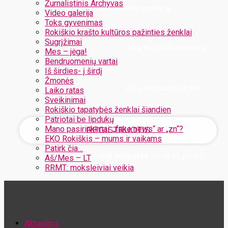
Žurnalistinis Archyvas
Užregistruokite savo paskyrą
Video galerija
Toks gyvenimas
Rokiškio krašto kultūros pažinties ženklai
Sugrįžimai
Jūsų el. pašto adresas
Mes – jėga!
Bendruomenių vartai
Iš širdies- į širdį
Žmonės
Jūsų vartotojo vardas
Laiko ratas
Sveikinimai
Rokiškio tapatybės ženklai šiandien
Patriotai be lipdukų
Mano pasirinkimai: „fake news“ ar „zn“?
EKO Rokiškis – mums ir vaikams
Patirk čia…
Jūsų slaptažodis bus atsiųstas Jums el. paštu
Aš/Mes – LT
RRMT: moksleiviai veikia
Atstatykite savo slaptažodį
Aktualijos