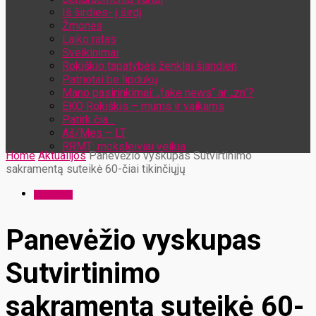
Iš širdies- į širdį
Žmonės
Laiko ratas
Sveikinimai
Rokiškio tapatybės ženklai šiandien
Patriotai be lipdukų
Mano pasirinkimai: „fake news“ ar „zn“?
EKO Rokiškis – mums ir vaikams
Patirk čia…
Aš/Mes – LT
RRMT: moksleiviai veikia
Home
Aktualijos
Panevėžio vyskupas Sutvirtinimo
sakramentą suteikė 60-čiai tikinčiųjų
Aktualijos
Panevėžio vyskupas
Sutvirtinimo
sakramentą suteikė 60-