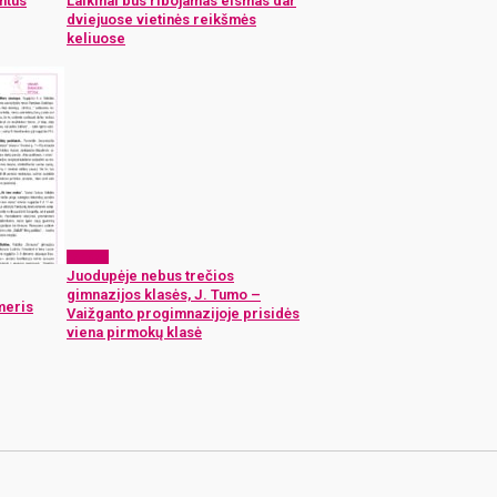
intus
Laikinai bus ribojamas eismas dar
dviejuose vietinės reikšmės
keliuose
Langas
Juodupėje nebus trečios
gimnazijos klasės, J. Tumo –
meris
Vaižganto progimnazijoje prisidės
viena pirmokų klasė