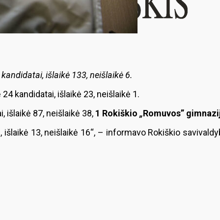
 kandidatai, išlaikė 133, neišlaikė 6.
 24 kandidatai, išlaikė 23, neišlaikė 1.
 išlaikė 87, neišlaikė 38,
1 Rokiškio
„
Romuvos” gimnazijo
, išlaikė 13, neišlaikė 16“, – informavo Rokiškio savival