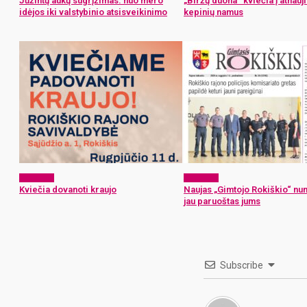
Jūžintų aukų sugrįžimas: nuo mero
„Biržų duona“ kviečia į atnauj
idėjos iki valstybinio atsisveikinimo
kepinių namus
Aktualijos
Aktualijos
Kviečia dovanoti kraujo
Naujas „Gimtojo Rokiškio“ nu
jau paruoštas jums
Subscribe