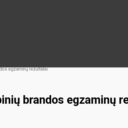
ndos egzaminų rezultatai
ybinių brandos egzaminų re