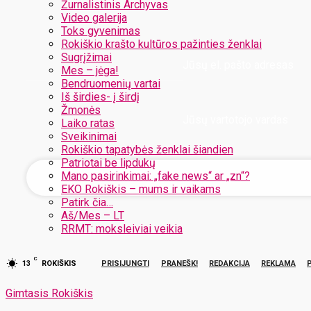
Žurnalistinis Archyvas
Video galerija
Toks gyvenimas
Rokiškio krašto kultūros pažinties ženklai
Sugrįžimai
Jūsų el. pašto adresas
Mes – jėga!
Bendruomenių vartai
Iš širdies- į širdį
Žmonės
Jūsų vartotojo vardas
Laiko ratas
Sveikinimai
Rokiškio tapatybės ženklai šiandien
Patriotai be lipdukų
Mano pasirinkimai: „fake news“ ar „zn“?
EKO Rokiškis – mums ir vaikams
Patirk čia…
Aš/Mes – LT
RRMT: moksleiviai veikia
C
13
ROKIŠKIS
PRISIJUNGTI
PRANEŠK!
REDAKCIJA
REKLAMA
Gimtasis Rokiškis