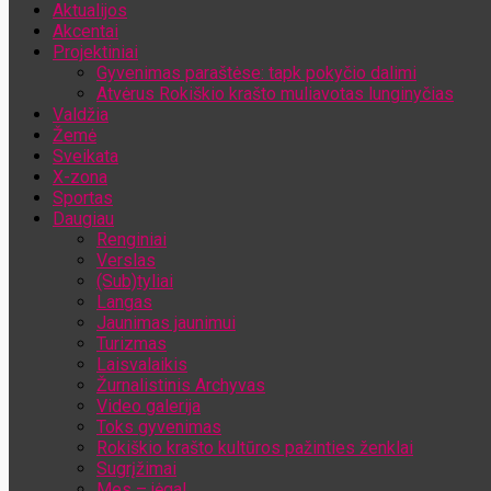
Aktualijos
Jūsų el. pašto adresas
Akcentai
Projektiniai
Gyvenimas paraštėse: tapk pokyčio dalimi
Atvėrus Rokiškio krašto muliavotas lunginyčias
Valdžia
Žemė
Sveikata
X-zona
Sportas
Daugiau
Renginiai
Verslas
(Sub)tyliai
Langas
Jaunimas jaunimui
Turizmas
Laisvalaikis
Žurnalistinis Archyvas
Video galerija
Toks gyvenimas
Rokiškio krašto kultūros pažinties ženklai
Sugrįžimai
Mes – jėga!