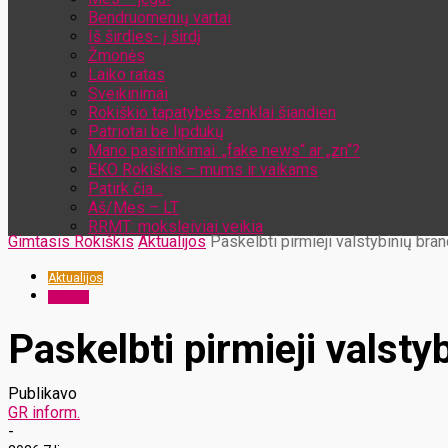
Bendruomenių vartai
Iš širdies- į širdį
Žmonės
Laiko ratas
Sveikinimai
Rokiškio tapatybės ženklai šiandien
Patriotai be lipdukų
Mano pasirinkimai: „fake news“ ar „zn“?
EKO Rokiškis – mums ir vaikams
Patirk čia…
Aš/Mes – LT
RRMT: moksleiviai veikia
Gimtasis Rokiškis
Aktualijos
Paskelbti pirmieji valstybinių bra
Aktualijos
Langas
Paskelbti pirmieji valst
Publikavo
GR inform.
-