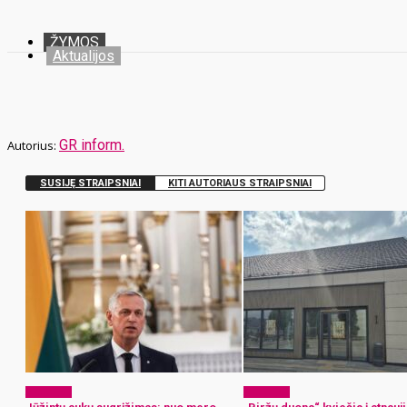
ŽYMOS
Aktualijos
GR inform.
SUSIJĘ STRAIPSNIAI
KITI AUTORIAUS STRAIPSNIAI
Aktualijos
Aktualijos