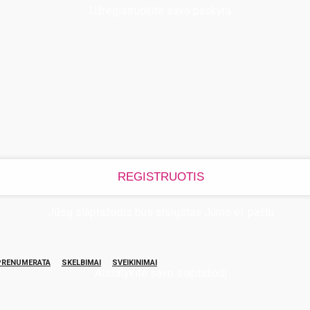
Užregistruokite savo paskyrą
Jūsų slaptažodis bus atsiųstas Jums el. paštu
PRENUMERATA
SKELBIMAI
SVEIKINIMAI
Atstatykite savo slaptažodį