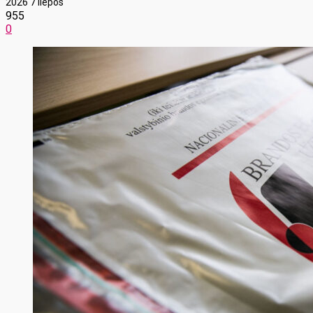
2026 7 liepos
955
0