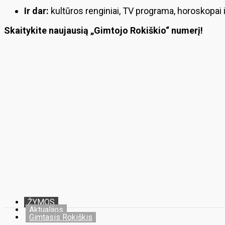
Ir dar:
kultūros renginiai, TV programa, horoskopai ir
Skaitykite naujausią „Gimtojo Rokiškio“ numerį!
ŽYMOS
Aktualijos
Gimtasis Rokiškis