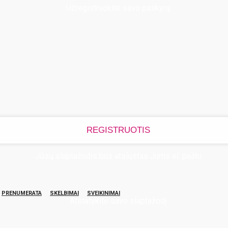
Užregistruokite savo paskyrą
Jūsų slaptažodis bus atsiųstas Jums el. paštu
PRENUMERATA
SKELBIMAI
SVEIKINIMAI
Atstatykite savo slaptažodį