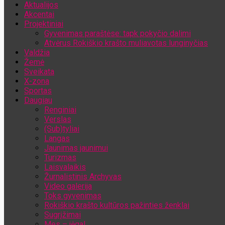
Aktualijos
Jūsų el. pašto adresas
Akcentai
Projektiniai
Gyvenimas paraštėse: tapk pokyčio dalimi
Atvėrus Rokiškio krašto muliavotas lunginyčias
Valdžia
Žemė
Sveikata
X-zona
Sportas
Daugiau
Renginiai
Verslas
(Sub)tyliai
Langas
Jaunimas jaunimui
Turizmas
Laisvalaikis
Žurnalistinis Archyvas
Video galerija
Toks gyvenimas
Rokiškio krašto kultūros pažinties ženklai
Sugrįžimai
Mes – jėga!