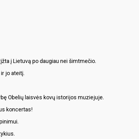
grįžta į Lietuvą po daugiau nei šimtmečio.
 jo ateitį.
ę Obelių laisvės kovų istorijos muziejuje.
aus koncertas!
pinimui.
tykius.