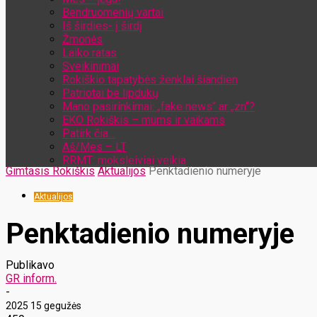
Bendruomenių vartai
Iš širdies- į širdį
Žmonės
Laiko ratas
Sveikinimai
Rokiškio tapatybės ženklai šiandien
Patriotai be lipdukų
Mano pasirinkimai: „fake news“ ar „zn“?
EKO Rokiškis – mums ir vaikams
Patirk čia…
Aš/Mes – LT
RRMT: moksleiviai veikia
Gimtasis Rokiškis
Aktualijos
Penktadienio numeryje
Aktualijos
Penktadienio numeryje
Publikavo
GR inform.
-
2025 15 gegužės