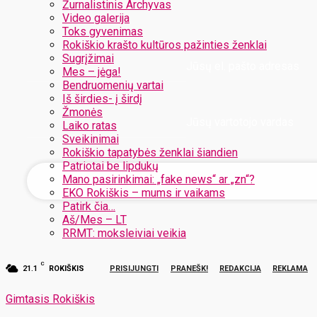
Žurnalistinis Archyvas
Video galerija
Toks gyvenimas
Rokiškio krašto kultūros pažinties ženklai
Sugrįžimai
Jūsų el. pašto adresas
Mes – jėga!
Bendruomenių vartai
Iš širdies- į širdį
Žmonės
Jūsų vartotojo vardas
Laiko ratas
Sveikinimai
Rokiškio tapatybės ženklai šiandien
Patriotai be lipdukų
Mano pasirinkimai: „fake news“ ar „zn“?
EKO Rokiškis – mums ir vaikams
Patirk čia…
Aš/Mes – LT
RRMT: moksleiviai veikia
C
21.1
ROKIŠKIS
PRISIJUNGTI
PRANEŠK!
REDAKCIJA
REKLAMA
Gimtasis Rokiškis