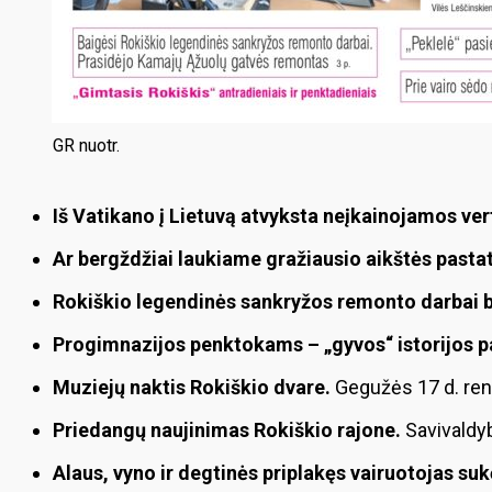
GR nuotr.
Iš Vatikano į Lietuvą atvyksta neįkainojamos ver
Ar bergždžiai laukiame gražiausio aikštės past
Rokiškio legendinės sankryžos remonto darbai b
Progimnazijos penktokams – „gyvos“ istorijos 
Muziejų naktis Rokiškio dvare.
Gegužės 17 d. reng
Priedangų naujinimas Rokiškio rajone.
Savivaldy
Alaus, vyno ir degtinės priplakęs vairuotojas su