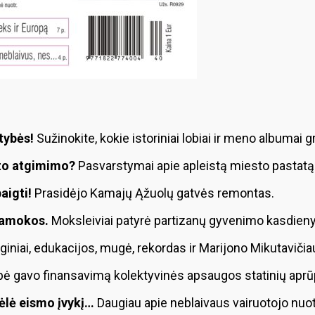
tybės!
Sužinokite, kokie istoriniai lobiai ir meno albumai 
ato atgimimo?
Pasvarstymai apie apleistą miesto pastatą ir
aigti!
Prasidėjo Kamajų Ąžuolų gatvės remontas.
pamokos.
Moksleiviai patyrė partizanų gyvenimo kasdienyb
iniai, edukacijos, mugė, rekordas ir Marijono Mikutaviči
bė gavo finansavimą kolektyvinės apsaugos statinių aprū
kėlė eismo įvykį…
Daugiau apie neblaivaus vairuotojo nuo