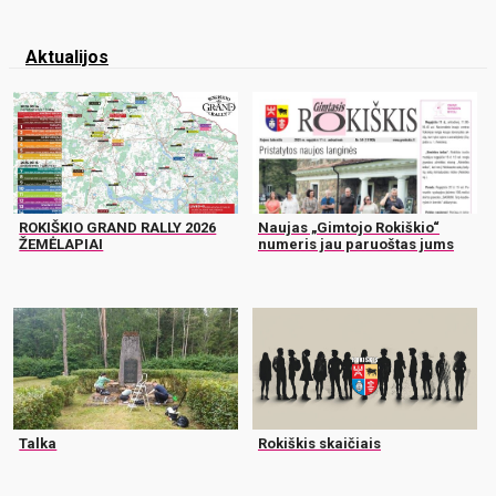
Aktualijos
ROKIŠKIO GRAND RALLY 2026
Naujas „Gimtojo Rokiškio“
ŽEMĖLAPIAI
numeris jau paruoštas jums
Talka
Rokiškis skaičiais