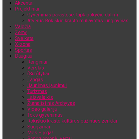
Akcentai
Jūsų el. pašto adresas
Projektiniai
Gyvenimas paraštėse: tapk pokyčio dalimi
Atvėrus Rokiškio krašto muliavotas lunginyčias
Valdžia
Žemė
Sveikata
X-zona
Sportas
Daugiau
Renginiai
Verslas
(Sub)tyliai
Langas
Jaunimas jaunimui
Turizmas
Laisvalaikis
Žurnalistinis Archyvas
Video galerija
Toks gyvenimas
Rokiškio krašto kultūros pažinties ženklai
Sugrįžimai
Mes – jėga!
Bendruomenių vartai