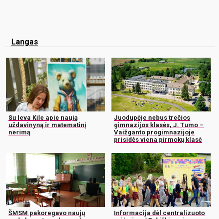
Langas
Su Ieva Kile apie naują
Juodupėje nebus trečios
uždavinyną ir matematinį
gimnazijos klasės, J. Tumo –
nerimą
Vaižganto progimnazijoje
prisidės viena pirmokų klasė
ŠMSM pakoregavo naujų
Informacija dėl centralizuoto