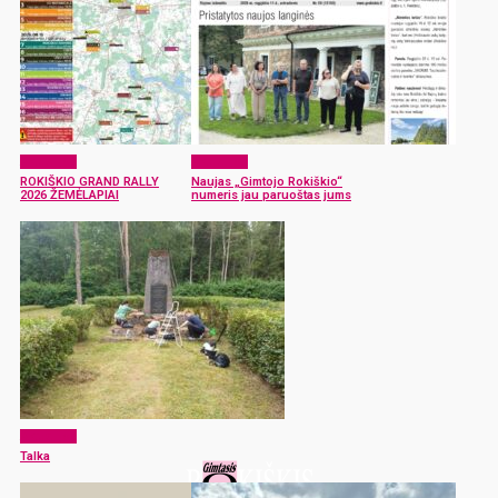
Aktualijos
Aktualijos
ROKIŠKIO GRAND RALLY
Naujas „Gimtojo Rokiškio“
2026 ŽEMĖLAPIAI
numeris jau paruoštas jums
Aktualijos
Talka