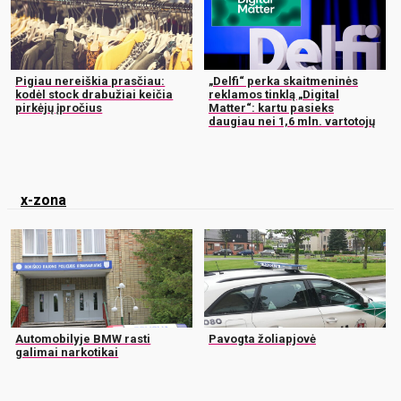
Pigiau nereiškia prasčiau:
„Delfi“ perka skaitmeninės
kodėl stock drabužiai keičia
reklamos tinklą „Digital
pirkėjų įpročius
Matter“: kartu pasieks
daugiau nei 1,6 mln. vartotojų
x-zona
Automobilyje BMW rasti
Pavogta žoliapjovė
galimai narkotikai