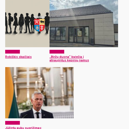
Aktualijos
Aktualijos
Rokiškis skaičiais
„Biržų duona“ kviečia į
atnaujintus kepinių namus
Aktualijos
Jūžintų aukų sugrįžimas: