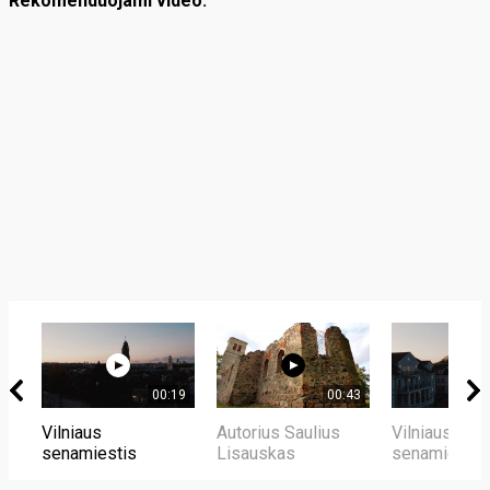
Rekomenduojami video:
00:19
00:43
Vilniaus
Autorius Saulius
Vilniaus
senamiestis
Lisauskas
senamiestis