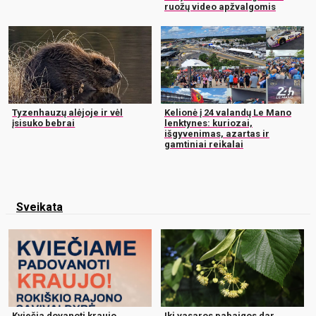
ruožų video apžvalgomis
Tyzenhauzų alėjoje ir vėl
Kelionė į 24 valandų Le Mano
įsisuko bebrai
lenktynes: kuriozai,
išgyvenimas, azartas ir
gamtiniai reikalai
Sveikata
Kviečia dovanoti kraujo
Iki vasaros pabaigos dar