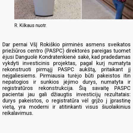
R. Kilkaus nuotr.
Dar pernai VšĮ Rokiškio pirminės asmens sveikatos
priežiūros centro (PASPC) direktorės pareigas tuomet
ėjusi Danguolė Kondratenkienė sakė, kad pradedamas
vykdyti investicinis projektas, pagal kurį numatyta
rekonstruoti pirmąjį PASPC aukštą, pritaikant jį
neįgaliesiems. Pirmiausia turėjo būti pakeistos itin
nepatogios ir sunkios įėjimo durys, numatyta ir
registratūros rekonstrukcija. Šią savaitę PASPC
pacientai jau gali džiaugtis investicijų rezultatais:
durys pakeistos, o registratūra vėl grįžo į įprastinę
vietą, yra moderni ir atitinkanti visus šiuolaikinius
reikalavimus.