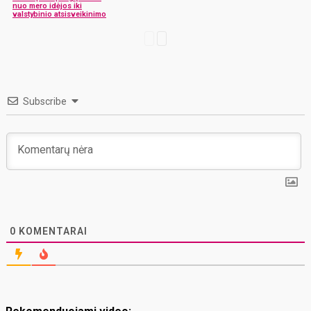
nuo mero idėjos iki
valstybinio atsisveikinimo
Subscribe
0
KOMENTARAI