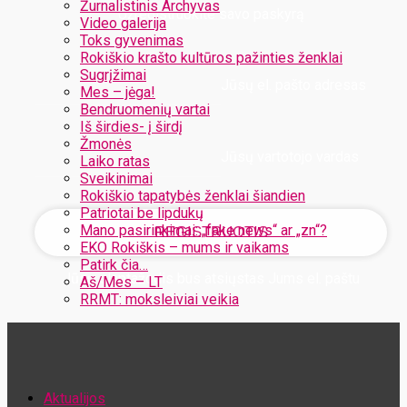
Žurnalistinis Archyvas
Užregistruokite savo paskyrą
Video galerija
Toks gyvenimas
Rokiškio krašto kultūros pažinties ženklai
Sugrįžimai
Jūsų el. pašto adresas
Mes – jėga!
Bendruomenių vartai
Iš širdies- į širdį
Žmonės
Jūsų vartotojo vardas
Laiko ratas
Sveikinimai
Rokiškio tapatybės ženklai šiandien
Patriotai be lipdukų
Mano pasirinkimai: „fake news“ ar „zn“?
EKO Rokiškis – mums ir vaikams
Patirk čia…
Jūsų slaptažodis bus atsiųstas Jums el. paštu
Aš/Mes – LT
RRMT: moksleiviai veikia
Atstatykite savo slaptažodį
Aktualijos