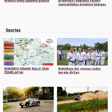
mokslo metų ugdymo planus
priėmimo į Rokiškio rajono
savivaldybės švietimo įstaigas
Sportas
ROKIŠKIO GRAND RALLY 2026
Rokiškyje dar vienas rudas
ŽEMĖLAPIAI
karate diržas