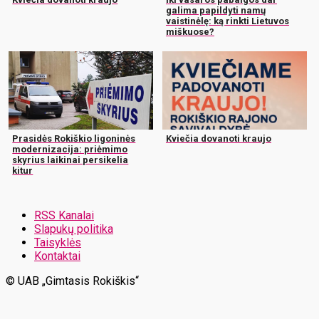
galima papildyti namų
vaistinėlę: ką rinkti Lietuvos
miškuose?
Prasidės Rokiškio ligoninės
Kviečia dovanoti kraujo
modernizacija: priėmimo
skyrius laikinai persikelia
kitur
RSS Kanalai
Slapukų politika
Taisyklės
Kontaktai
© UAB „Gimtasis Rokiškis“