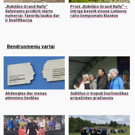
„Rokiškio Grand Rally“
Prieš „Rokiškio Grand Rally“ –
dalyviams priskirti starto
intriga beveik visose Lietuvos
numeriai: favoritų laukia dar
ralio čempionato klasėse
ir kvalifikacija
Bendruomenių vartai
Atidengtas dar vienas
Subtilus ir truputį čiurlioniškas
atminimo ženklas
pripažintas gražiausiu