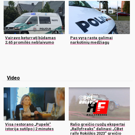
Vairavo keturratį būdamas
Pas vyrą rasta galimai
2,65 promilės neblaivumo
narkotinių medžiagų
Video
Visa restorano „Pupelė“
Ralio greičio ruožų ekspertai
istorija sutilpo į 2 minutes
„Rallyfreaks“ dalinasi „CBet
rally Rokiškis 2023“ greičio