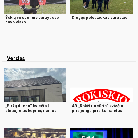
Šokių su šunimis varžybose
Dingęs pelėdžiukas surastas
buvo visko
Verslas
„Biržų duona“ kviečia į
AB „Rokiškio sūris“ kviečia
atnaujintus kepinių namus
prisijungti prie komandos