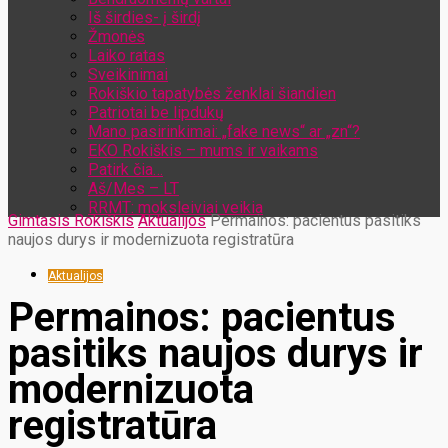
Iš širdies- į širdį
Žmonės
Laiko ratas
Sveikinimai
Rokiškio tapatybės ženklai šiandien
Patriotai be lipdukų
Mano pasirinkimai: „fake news“ ar „zn“?
EKO Rokiškis – mums ir vaikams
Patirk čia…
Aš/Mes – LT
RRMT: moksleiviai veikia
Gimtasis Rokiškis
Aktualijos
Permainos: pacientus pasitiks
naujos durys ir modernizuota registratūra
Aktualijos
Permainos: pacientus
pasitiks naujos durys ir
modernizuota
registratūra