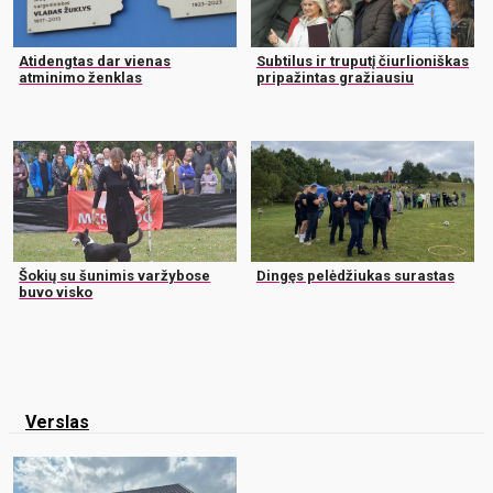
Atidengtas dar vienas
Subtilus ir truputį čiurlioniškas
atminimo ženklas
pripažintas gražiausiu
Šokių su šunimis varžybose
Dingęs pelėdžiukas surastas
buvo visko
Verslas