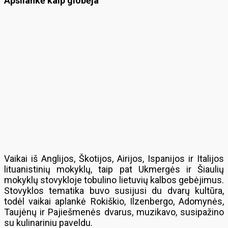
Apsilankė kaip globėja
Vaikai iš Anglijos, Škotijos, Airijos, Ispanijos ir Italijos
lituanistinių mokyklų, taip pat Ukmergės ir Šiaulių
mokyklų stovykloje tobulino lietuvių kalbos gebėjimus.
Stovyklos tematika buvo susijusi du dvarų kultūra,
todėl vaikai aplankė Rokiškio, Ilzenbergo, Adomynės,
Taujėnų ir Pajiešmenės dvarus, muzikavo, susipažino
su kulinariniu paveldu.