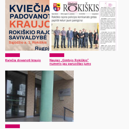
Aktualijos
Aktualijos
Kviečia dovanoti kraujo
Naujas „Gimtojo Rokiškio“
numeris jau paruoštas jums
Aktualijos