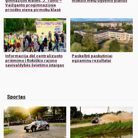
gimnazijos klasės, J. Tumo –
mokslo metų ugdymo planus
Vaižganto progimnazijoje
prisidės viena pirmokų klasė
Informacija dėl centralizuoto
Paskelbti paskutiniai
priėmimo į Rokiškio rajono
egzaminų rezultatai
savivaldybės švietimo įstaigas
Sportas