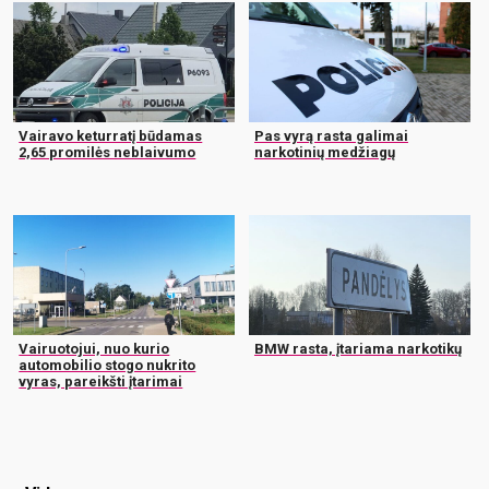
Vairavo keturratį būdamas
Pas vyrą rasta galimai
2,65 promilės neblaivumo
narkotinių medžiagų
Vairuotojui, nuo kurio
BMW rasta, įtariama narkotikų
automobilio stogo nukrito
vyras, pareikšti įtarimai