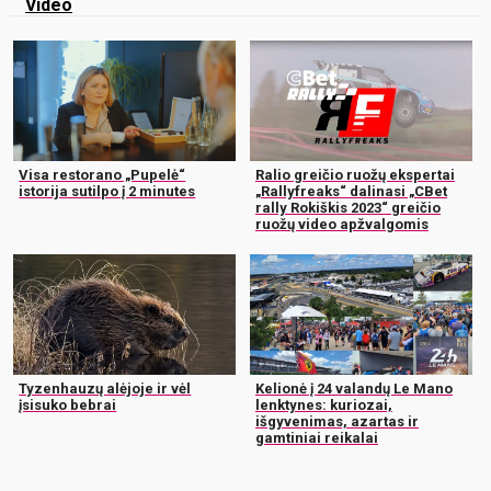
Video
Visa restorano „Pupelė“
Ralio greičio ruožų ekspertai
istorija sutilpo į 2 minutes
„Rallyfreaks“ dalinasi „CBet
rally Rokiškis 2023“ greičio
ruožų video apžvalgomis
Tyzenhauzų alėjoje ir vėl
Kelionė į 24 valandų Le Mano
įsisuko bebrai
lenktynes: kuriozai,
išgyvenimas, azartas ir
gamtiniai reikalai