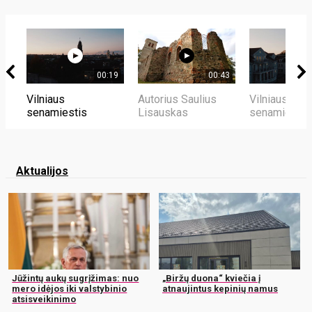
00:19
00:43
Vilniaus
Autorius Saulius
Vilniaus
senamiestis
Lisauskas
senamiestis
Aktualijos
Jūžintų aukų sugrįžimas: nuo
„Biržų duona“ kviečia į
mero idėjos iki valstybinio
atnaujintus kepinių namus
atsisveikinimo