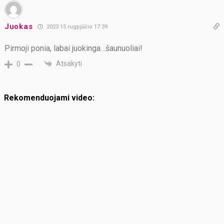
Juokas
2023 15 rugpjūčio 17:39
Pirmoji ponia, labai juokinga…šaunuoliai!
Atsakyti
0
Rekomenduojami video: