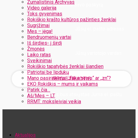
Žurnalistinis Archyvas
Užregistruokite savo paskyrą
Video galerija
Toks gyvenimas
Rokiškio krašto kultūros pažinties ženklai
Sugrįžimai
Jūsų el. pašto adresas
Mes – jėga!
Bendruomenių vartai
Iš širdies- į širdį
Žmonės
Jūsų vartotojo vardas
Laiko ratas
Sveikinimai
Rokiškio tapatybės ženklai šiandien
Patriotai be lipdukų
Mano pasirinkimai: „fake news“ ar „zn“?
EKO Rokiškis – mums ir vaikams
Patirk čia…
Jūsų slaptažodis bus atsiųstas Jums el. paštu
Aš/Mes – LT
RRMT: moksleiviai veikia
Atstatykite savo slaptažodį
Aktualijos