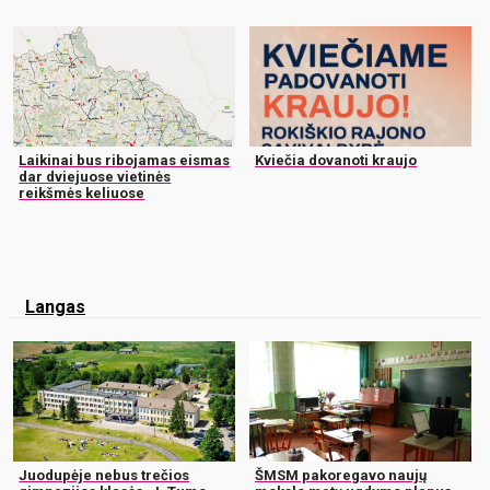
Laikinai bus ribojamas eismas
Kviečia dovanoti kraujo
dar dviejuose vietinės
reikšmės keliuose
Langas
Juodupėje nebus trečios
ŠMSM pakoregavo naujų