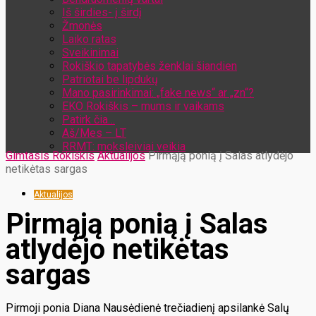
Iš širdies- į širdį
Žmonės
Laiko ratas
Sveikinimai
Rokiškio tapatybės ženklai šiandien
Patriotai be lipdukų
Mano pasirinkimai: „fake news“ ar „zn“?
EKO Rokiškis – mums ir vaikams
Patirk čia…
Aš/Mes – LT
RRMT: moksleiviai veikia
Gimtasis Rokiškis
Aktualijos
Pirmąją ponią į Salas atlydėjo
netikėtas sargas
Aktualijos
Pirmąją ponią į Salas
atlydėjo netikėtas
sargas
Pirmoji ponia Diana Nausėdienė trečiadienį apsilankė Salų