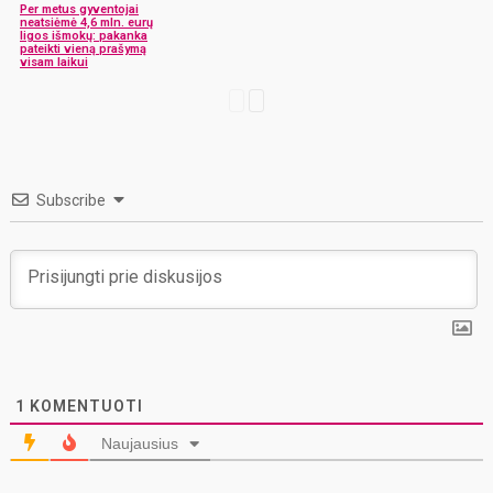
Per metus gyventojai
neatsiėmė 4,6 mln. eurų
ligos išmokų: pakanka
pateikti vieną prašymą
visam laikui
Subscribe
1
KOMENTUOTI
Naujausius