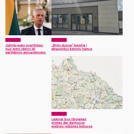
Aktualijos
Aktualijos
Jūžintų aukų sugrįžimas:
„Biržų duona“ kviečia į
nuo mero idėjos iki
atnaujintus kepinių namus
valstybinio atsisveikinimo
Aktualijos
Laikinai bus ribojamas
eismas dar dviejuose
vietinės reikšmės keliuose