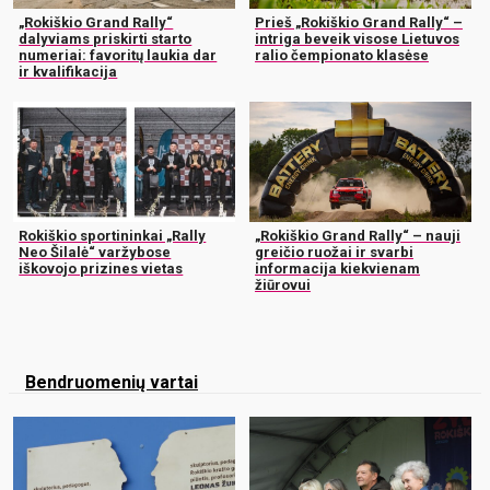
„Rokiškio Grand Rally“
Prieš „Rokiškio Grand Rally“ –
dalyviams priskirti starto
intriga beveik visose Lietuvos
numeriai: favoritų laukia dar
ralio čempionato klasėse
ir kvalifikacija
Rokiškio sportininkai „Rally
„Rokiškio Grand Rally“ – nauji
Neo Šilalė“ varžybose
greičio ruožai ir svarbi
iškovojo prizines vietas
informacija kiekvienam
žiūrovui
Bendruomenių vartai