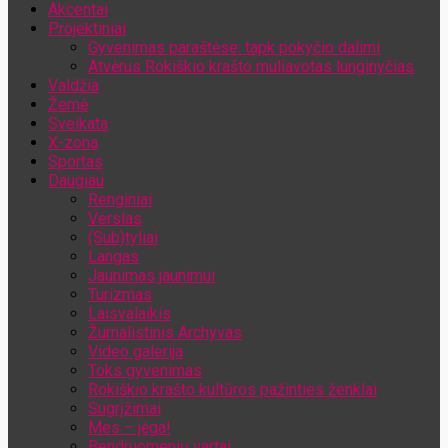
Akcentai
Jūsų el. pašto adresas
Projektiniai
Gyvenimas paraštėse: tapk pokyčio dalimi
Atvėrus Rokiškio krašto muliavotas lunginyčias
Valdžia
Žemė
Sveikata
X-zona
Sportas
Daugiau
Renginiai
Verslas
(Sub)tyliai
Langas
Jaunimas jaunimui
Turizmas
Laisvalaikis
Žurnalistinis Archyvas
Video galerija
Toks gyvenimas
Rokiškio krašto kultūros pažinties ženklai
Sugrįžimai
Mes – jėga!
Bendruomenių vartai