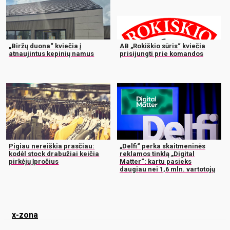
„Biržų duona“ kviečia į
AB „Rokiškio sūris“ kviečia
atnaujintus kepinių namus
prisijungti prie komandos
Pigiau nereiškia prasčiau:
„Delfi“ perka skaitmeninės
kodėl stock drabužiai keičia
reklamos tinklą „Digital
pirkėjų įpročius
Matter“: kartu pasieks
daugiau nei 1,6 mln. vartotojų
x-zona