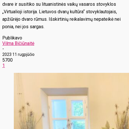
dvare ir susitiko su lituanistinės vaikų vasaros stovyklos
„Virtualioji istorija. Lietuvos dvarų kultūra“ stovyklautojais,
apžiūrėjo dvaro rūmus. Išskirtinių reikalavimų nepateikė nei
ponia, nei jos sargas.
Publikavo
Vilma Bičiūnaitė
-
2023 11 rugpjūčio
5700
1