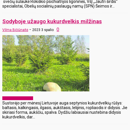
svečių sulaukė Rokiškio psichiatrijos ligoninės, VšĮ „Jautri širdis“
specialistai, Obelių socialinių paslaugų namų (SPN) Šeimos ir...
Sodyboje užaugo kukurdvelkis milžinas
-
0
Vilma Bičiūnaitė
2023 3 spalio
Pikantiškos istorijos
Sustorėjo per mėnesį Lietuvoje auga septynios kukurdvelkių rūšys:
baltasis, kalkingasis, ilgasis, aukštasis, lelijinis, ropliaodis ir didysis. Jie
skiriasi forma, aukščiu, spalva. Dydžiu labiausiai nustebina didysis
kukurdvelkis, dar...