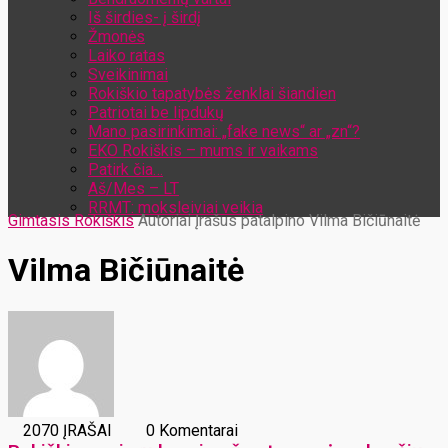
Iš širdies- į širdį
Žmonės
Laiko ratas
Sveikinimai
Rokiškio tapatybės ženklai šiandien
Patriotai be lipdukų
Mano pasirinkimai: „fake news“ ar „zn“?
EKO Rokiškis – mums ir vaikams
Patirk čia…
Aš/Mes – LT
RRMT: moksleiviai veikia
Gimtasis Rokiškis
Autoriai
Įrašus patalpino Vilma Bičiūnaitė
Vilma Bičiūnaitė
2070 ĮRAŠAI
0 Komentarai