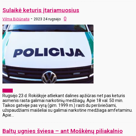
Sulaikė keturis įtariamuosius
-
0
Vilma Bičiūnaitė
2023 24 rugsėjo
x-zona
Rugsėjo 23 d. Rokiškyje atliekant dalines apžiūras net pas keturis
asmenis rasta galimai narkotinių medžiagų. Apie 18 val. 50 min.
Taikos gatvėje pas vyrą (gim. 1999 m.) rasti du peršviečiami,
užspaudžiami maišeliai su galimai narkotine medžiaga amfetaminu.
Apie...
Baltų ugnies šviesa – ant Moškėnų piliakalnio