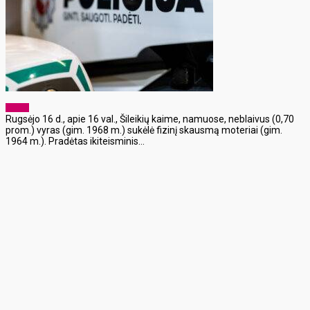
x-zona
Rugsėjo 16 d., apie 16 val., Šileikių kaime, namuose, neblaivus (0,70
prom.) vyras (gim. 1968 m.) sukėlė fizinį skausmą moteriai (gim.
1964 m.). Pradėtas ikiteisminis...