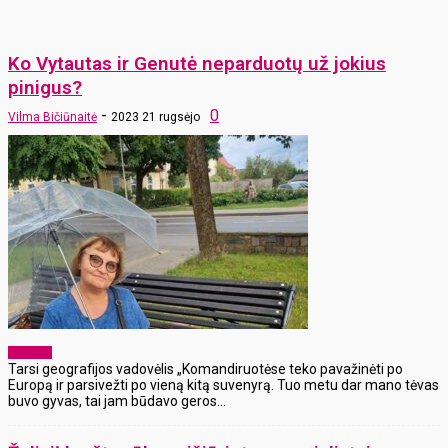
Ko Vytautas ir Genutė neparduotų už jokius
pinigus?
-
0
Vilma Bičiūnaitė
2023 21 rugsėjo
Žmonės
Tarsi geografijos vadovėlis „Komandiruotėse teko pavažinėti po
Europą ir parsivežti po vieną kitą suvenyrą. Tuo metu dar mano tėvas
buvo gyvas, tai jam būdavo geros...