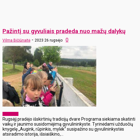
Pažintį su gyvuliais pradeda nuo mažų dalykų
-
0
Vilma Bičiūnaitė
2023 26 rugsėjo
Aktualijos
Rugsėjį pradėjo išskirtinių tradicijų dvare Programa siekiama skatinti
vaikų ir jaunimo susidomėjimą gyvulininkyste. Tyrinėdami užduočių
knygelę „Augink, rūpinkis, mylėk“ susipažino su gyvulininkystės
atsiradimo istorija, išsiaiškino,...