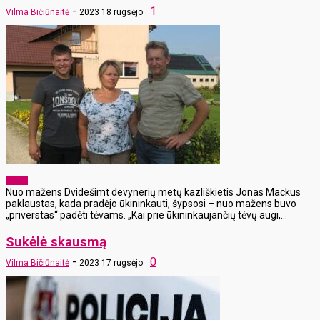
-
1
Vilma Bičiūnaitė
2023 18 rugsėjo
Žemė
Nuo mažens Dvidešimt devynerių metų kazliškietis Jonas Mackus
paklaustas, kada pradėjo ūkininkauti, šypsosi – nuo mažens buvo
„priverstas“ padėti tėvams. „Kai prie ūkininkaujančių tėvų augi,...
Sukėlė skausmą
-
0
Vilma Bičiūnaitė
2023 17 rugsėjo