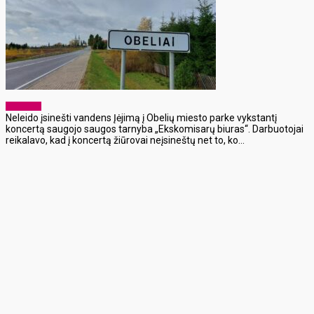
Aktualijos
Neleido įsinešti vandens Įėjimą į Obelių miesto parke vykstantį
koncertą saugojo saugos tarnyba „Ekskomisarų biuras“. Darbuotojai
reikalavo, kad į koncertą žiūrovai neįsineštų net to, ko...