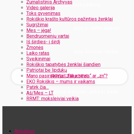
Žurnalistinis Archyvas
Užregistruokite savo paskyrą
Video galerija
Toks gyvenimas
Rokiškio krašto kultūros pažinties ženklai
Sugrįžimai
Jūsų el. pašto adresas
Mes – jėga!
Bendruomenių vartai
Iš širdies- į širdį
Žmonės
Jūsų vartotojo vardas
Laiko ratas
Sveikinimai
Rokiškio tapatybės ženklai šiandien
Patriotai be lipdukų
Mano pasirinkimai: „fake news“ ar „zn“?
EKO Rokiškis – mums ir vaikams
Patirk čia…
Jūsų slaptažodis bus atsiųstas Jums el. paštu
Aš/Mes – LT
RRMT: moksleiviai veikia
Atstatykite savo slaptažodį
Aktualijos