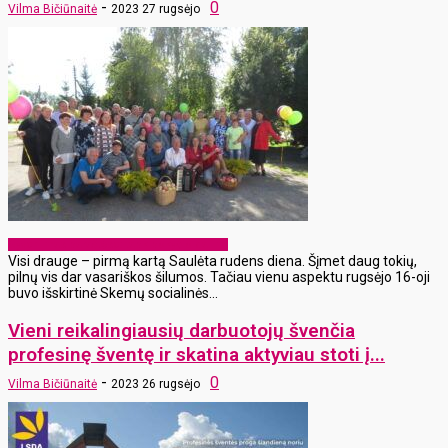
-
0
Vilma Bičiūnaitė
2023 27 rugsėjo
Gyvenimas paraštėse: tapk pokyčio dalimi
Visi drauge – pirmą kartą Saulėta rudens diena. Šįmet daug tokių,
pilnų vis dar vasariškos šilumos. Tačiau vienu aspektu rugsėjo 16-oji
buvo išskirtinė Skemų socialinės...
Vieni reikalingiausių darbuotojų švenčia
profesinę šventę ir skatina aktyviau stoti į...
-
0
Vilma Bičiūnaitė
2023 26 rugsėjo