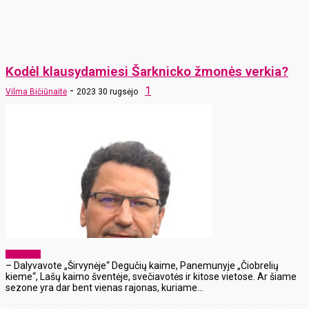
Kodėl klausydamiesi Šarknicko žmonės verkia?
-
1
Vilma Bičiūnaitė
2023 30 rugsėjo
Aktualijos
– Dalyvavote „Širvynėje“ Degučių kaime, Panemunyje „Čiobrelių
kieme“, Lašų kaimo šventėje, svečiavotės ir kitose vietose. Ar šiame
sezone yra dar bent vienas rajonas, kuriame...