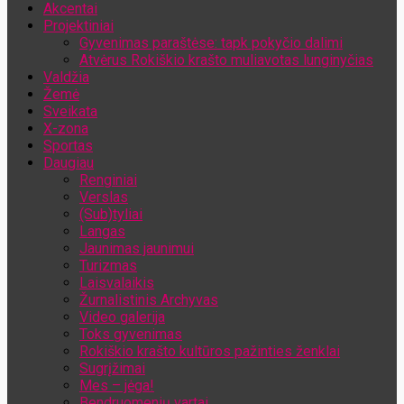
Akcentai
Jūsų el. pašto adresas
Projektiniai
Gyvenimas paraštėse: tapk pokyčio dalimi
Atvėrus Rokiškio krašto muliavotas lunginyčias
Valdžia
Žemė
Sveikata
X-zona
Sportas
Daugiau
Renginiai
Verslas
(Sub)tyliai
Langas
Jaunimas jaunimui
Turizmas
Laisvalaikis
Žurnalistinis Archyvas
Video galerija
Toks gyvenimas
Rokiškio krašto kultūros pažinties ženklai
Sugrįžimai
Mes – jėga!
Bendruomenių vartai