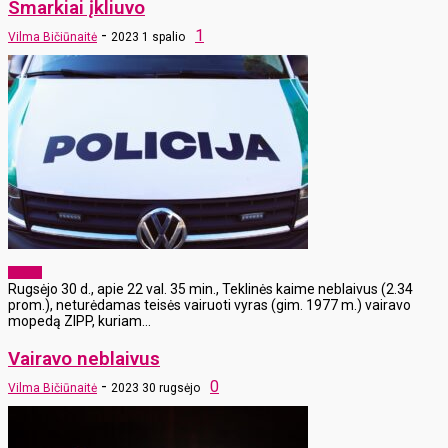
Smarkiai įkliuvo
-
1
Vilma Bičiūnaitė
2023 1 spalio
x-zona
Rugsėjo 30 d., apie 22 val. 35 min., Teklinės kaime neblaivus (2.34
prom.), neturėdamas teisės vairuoti vyras (gim. 1977 m.) vairavo
mopedą ZIPP, kuriam...
Vairavo neblaivus
-
0
Vilma Bičiūnaitė
2023 30 rugsėjo