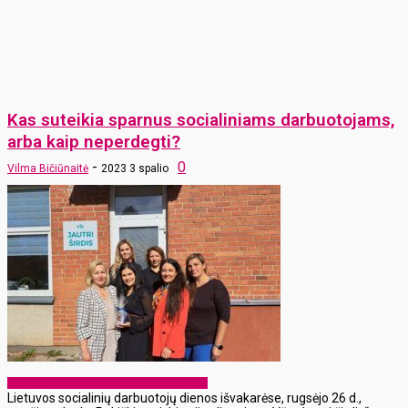
Kas suteikia sparnus socialiniams darbuotojams,
arba kaip neperdegti?
-
0
Vilma Bičiūnaitė
2023 3 spalio
Gyvenimas paraštėse: tapk pokyčio dalimi
Lietuvos socialinių darbuotojų dienos išvakarėse, rugsėjo 26 d.,