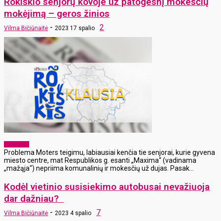
Rokiškio senjorų kovoje už patogesnį mokesčių
mokėjimą – geros žinios
-
2
Vilma Bičiūnaitė
2023 17 spalio
Aktualijos
Problema Moters teigimu, labiausiai kenčia tie senjorai, kurie gyvena
miesto centre, mat Respublikos g. esanti „Maxima“ (vadinama
„mažąja“) nepriima komunalinių ir mokesčių už dujas. Pasak...
Kodėl vietinio susisiekimo autobusai nevažiuoja
dar dažniau?
-
7
Vilma Bičiūnaitė
2023 4 spalio