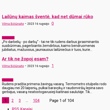
Lailūnų kaimas šventė, kad net dūmai rūko
-
0
Vilma Bičiūnaitė
2023 16 rugsėjo
Aktualijos
„Po darbelių - po darbų“ - tai ne tik rudens darbus įprasminantis
susibūrimas, pagerbiantis žemdirbius, kaimo bendruomenės
jubiliatus, mažuosius, jauniausius lailūniečius ir tuos, kurie...
Ar tik ne žopoj esam?
-
1
Vilma Bičiūnaitė
2023 16 rugsėjo
Akcentai
Rudens pradžia primena žavingą vasarą. Termometro stulpelis rodo
daugiau nei 20 laipsnių, pulkai baravykų ir raudonviršių lepina savo
gerbėjus, vasarą neatostogavusieji kaitinasi saulutėje. Tik...
1
2
3
...
104
Page 1 of 104
RSS Kanalai