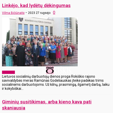
Linkėjo, kad lydėtų dėkingumas
-
0
Vilma Bičiūnaitė
2023 27 rugsėjo
Aktualijos
Lietuvos socialinių darbuotojų dienos proga Rokiškio rajono
savivaldybės meras Ramūnas Godeliauskas įteikė padėkas trims
socialinėms darbuotojoms. Už kilnų, prasmingą, ilgametį darbą, laiku
ir kokybiškai...
Giminių susitikimas, arba kieno kava pati
skaniausia