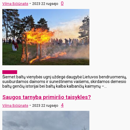
-
0
Vilma Bičiūnaitė
2023 22 rugsėjo
Aktualijos
Šiemet baltų vienybės ugnį uždegė daugybė Lietuvos bendruomenių,
susiburdamos dainoms ir suneštinėms vaišėms, skirdamos dėmesio
baltų genčių istorijai bei baltų kalba kalbančių kaimynų –...
Saugos tarnyba primiršo taisykles?
-
4
Vilma Bičiūnaitė
2023 22 rugsėjo