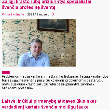
Žaliąjį krašto rūbą prižiūrintys specialistai
švenčia profesinę šventę
-
0
Vilma Bičiūnaitė
2023 19 rugsėjo
Žemė
Problemos – eglių kenkėjai ir miškininkų trūkumas Tačiau kasdienybė
turi savąją, nešventinę pusę. Su kokiomis problemomis pastaruoju
metu susiduria krašto žaliuoju rūbu besirūpinantys žmonės?
Minėdami profesinę...
Laisvei ir ūkiui pirmenybę atidavęs ūkininkas
vardadienį kartais švenčia moliūgų lauke