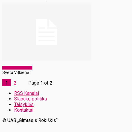
Laikraščio archyvas
Sveta Vitkienė
1
2
Page 1 of 2
RSS Kanalai
Slapukų politika
Taisyklės
Kontaktai
© UAB „Gimtasis Rokiškis“