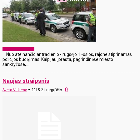
Laikraščio archyvas
Nuo ateinančio antradienio - rugsėjo 1 -osios, rajone stiprinamas
policijos budėjimas. Kaip jau įprasta, pagrindinėse miesto
sankryžose,...
Naujas straipsnis
-
0
Sveta Vitkienė
2015 21 rugpjūčio