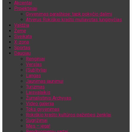
Akcentai
Jūsų el. pašto adresas
Projektiniai
Gyvenimas paraštėse: tapk pokyčio dalimi
Atvėrus Rokiškio krašto muliavotas lunginyčias
Valdžia
Žemė
Sveikata
X-zona
Sportas
Daugiau
Renginiai
Verslas
(Sub)tyliai
Langas
Jaunimas jaunimui
Turizmas
Laisvalaikis
Žurnalistinis Archyvas
Video galerija
Toks gyvenimas
Rokiškio krašto kultūros pažinties ženklai
Sugrįžimai
Mes – jėga!
Bendruomenių vartai