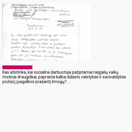
Laikraščio archyvas
Kas atsitinka, kai socialinė darbuotoja pažįstamai neįgalių vaikų
motinai draugiškai, paprasta kalba išdėsto valstybės ir savivaldybės
požiūrį į pagalbos prašantį žmogų? ...