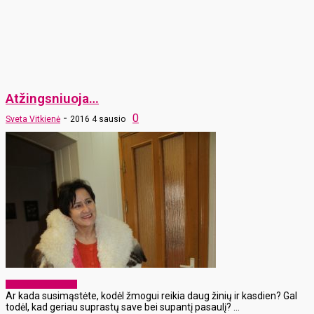
Atžingsniuoja…
-
0
Sveta Vitkienė
2016 4 sausio
Laikraščio archyvas
Ar kada susimąstėte, kodėl žmogui reikia daug žinių ir kasdien? Gal
todėl, kad geriau suprastų save bei supantį pasaulį? ...