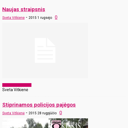
Naujas straipsnis
-
0
Sveta Vitkienė
2015 1 rugsėjo
Laikraščio archyvas
Sveta Vitkienė
Stiprinamos policijos pajėgos
-
0
Sveta Vitkienė
2015 28 rugpjūčio