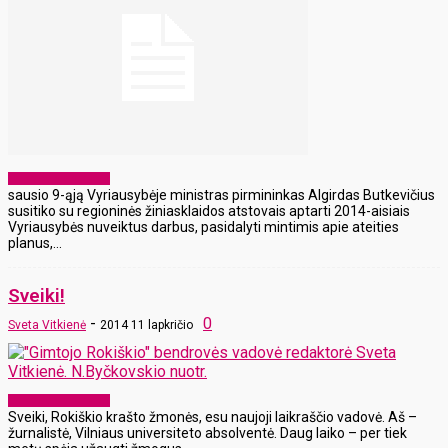
Laikraščio archyvas
sausio 9-ąją Vyriausybėje ministras pirmininkas Algirdas Butkevičius
susitiko su regioninės žiniasklaidos atstovais aptarti 2014-aisiais
Vyriausybės nuveiktus darbus, pasidalyti mintimis apie ateities
planus,...
Sveiki!
-
0
Sveta Vitkienė
2014 11 lapkričio
Laikraščio archyvas
Sveiki, Rokiškio krašto žmonės, esu naujoji laikraščio vadovė. Aš –
žurnalistė, Vilniaus universiteto absolventė. Daug laiko – per tiek