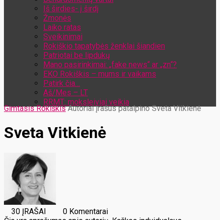
Iš širdies- į širdį
Žmonės
Laiko ratas
Sveikinimai
Rokiškio tapatybės ženklai šiandien
Patriotai be lipdukų
Mano pasirinkimai: „fake news“ ar „zn“?
EKO Rokiškis – mums ir vaikams
Patirk čia…
Aš/Mes – LT
RRMT: moksleiviai veikia
Gimtasis Rokiškis
Autoriai
Įrašus patalpino Sveta Vitkienė
Sveta Vitkienė
30 ĮRAŠAI
0 Komentarai