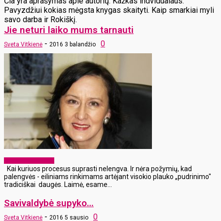
Čia yra aprašymas apie autorių. Kažkas indvidualaus.
Pavyzdžiui kokias mėgsta knygas skaityti. Kaip smarkiai myli
savo darba ir Rokiškį.
Jie neturi laiko mums tarnauti
-
0
Sveta Vitkienė
2016 3 balandžio
Laikraščio archyvas
Kai kuriuos procesus suprasti nelengva. Ir nėra požymių, kad
palengvės - eiliniams rinkimams artėjant visokio plauko „pudrinimo"
tradiciškai daugės. Laimė, esame...
Savivaldybė supyko…
-
0
Sveta Vitkienė
2016 5 sausio