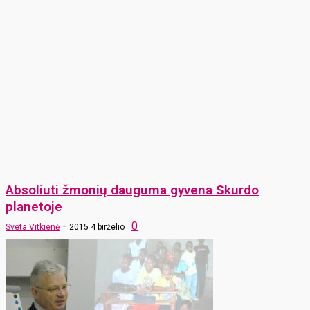
Absoliuti žmonių dauguma gyvena Skurdo
planetoje
-
0
Sveta Vitkienė
2015 4 birželio