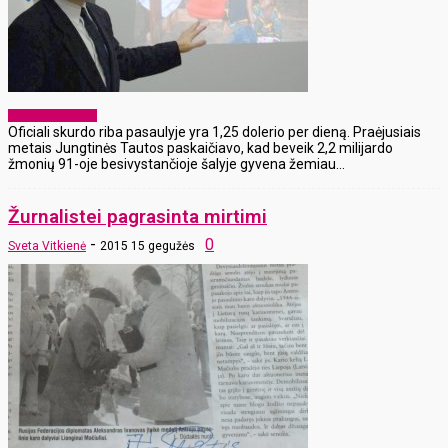
„Plius minus 18“
Oficiali skurdo riba pasaulyje yra 1,25 dolerio per dieną. Praėjusiais
metais Jungtinės Tautos paskaičiavo, kad beveik 2,2 milijardo
žmonių 91-oje besivystančioje šalyje gyvena žemiau...
Žurnalistei pagrasinta mirtimi
-
0
Sveta Vitkienė
2015 15 gegužės