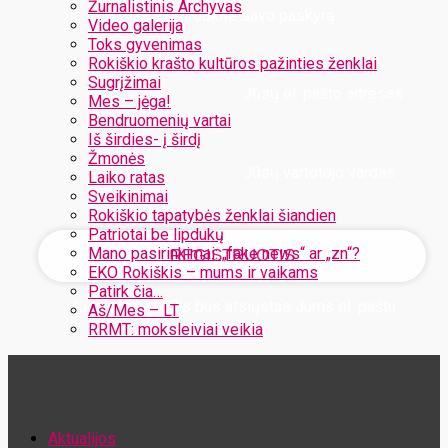
Žurnalistinis Archyvas
Užregistruokite savo paskyrą
Video galerija
Toks gyvenimas
Rokiškio krašto kultūros pažinties ženklai
Sugrįžimai
Jūsų el. pašto adresas
Mes – jėga!
Bendruomenių vartai
Iš širdies- į širdį
Žmonės
Jūsų vartotojo vardas
Laiko ratas
Sveikinimai
Rokiškio tapatybės ženklai šiandien
Patriotai be lipdukų
Mano pasirinkimai: „fake news“ ar „zn“?
EKO Rokiškis – mums ir vaikams
Patirk čia…
Jūsų slaptažodis bus atsiųstas Jums el. paštu
Aš/Mes – LT
RRMT: moksleiviai veikia
Atstatykite savo slaptažodį
Aktualijos