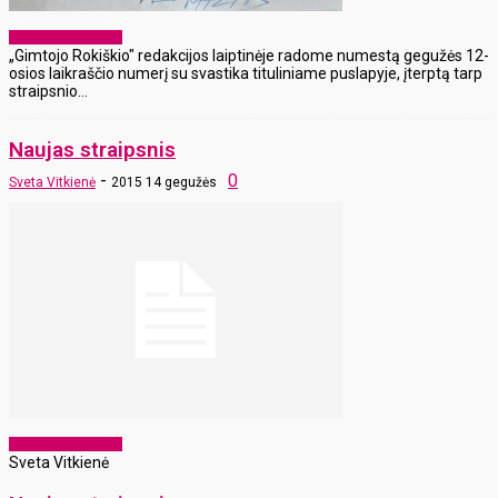
Laikraščio archyvas
„Gimtojo Rokiškio" redakcijos laiptinėje radome numestą gegužės 12-
osios laikraščio numerį su svastika tituliniame puslapyje, įterptą tarp
straipsnio...
Naujas straipsnis
-
0
Sveta Vitkienė
2015 14 gegužės
Laikraščio archyvas
Sveta Vitkienė