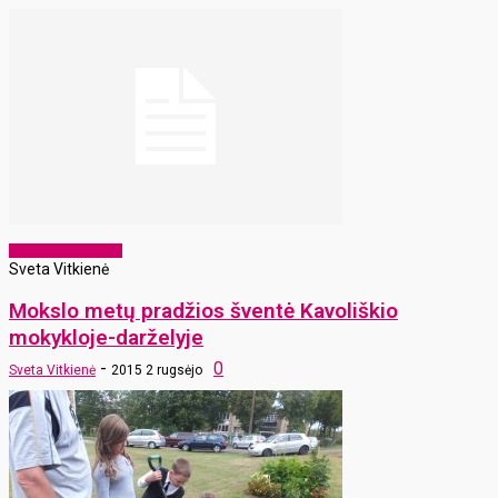
Laikraščio archyvas
Sveta Vitkienė
Mokslo metų pradžios šventė Kavoliškio
mokykloje-darželyje
-
0
Sveta Vitkienė
2015 2 rugsėjo