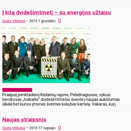
Į kitą dvidešimtmetį – su energijos užtaisu
-
0
Sveta Vitkienė
2015 7 gruodžio
Laikraščio archyvas
Praėjusį penktadienį Kėdainių rajone, Pelėdnagiuose, vykusi
bendrovės „Ivabaltė“ dvidešimtmečio šventė į naujas aukštumas
iškėlė bet kurios įmonės šventės kokybės kartelę. Vakaras, kurį...
Naujas straipsnis
-
0
Sveta Vitkienė
2015 17 rugsėjo