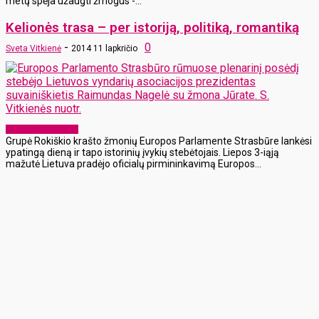
metų spėja užaugti žmogus -...
Kelionės trasa – per istoriją, politiką, romantiką
-
0
Sveta Vitkienė
2014 11 lapkričio
Laikraščio archyvas
Grupė Rokiškio krašto žmonių Europos Parlamente Strasbūre lankėsi
ypatingą dieną ir tapo istorinių įvykių stebėtojais. Liepos 3-iąją
mažutė Lietuva pradėjo oficialų pirmininkavimą Europos...