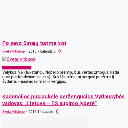
Po savo Sinajų turime visi
-
0
Sveta Vitkienė
2015 7 balandžio
Laikraščio archyvas
Velykos. Vėl (tūkstančių Nobelio premijų bus vertas žmogus, kada
nors pristabdysiantis laiką). Krikščionims tai pergalė prieš mirtį.
Žydams – išsivadavimas iš vergijos,...
Kadencijos pusiaukelę peržengusios Vyriausybės
vadovas: „Lietuva – ES augimo lyderė“
-
0
Sveta Vitkienė
2015 14 sausio