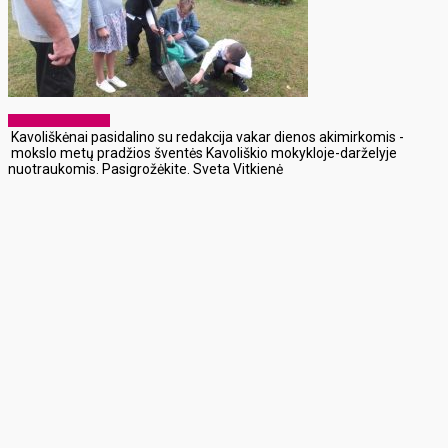
Laikraščio archyvas
Kavoliškėnai pasidalino su redakcija vakar dienos akimirkomis -
mokslo metų pradžios šventės Kavoliškio mokykloje-darželyje
nuotraukomis. Pasigrožėkite. Sveta Vitkienė