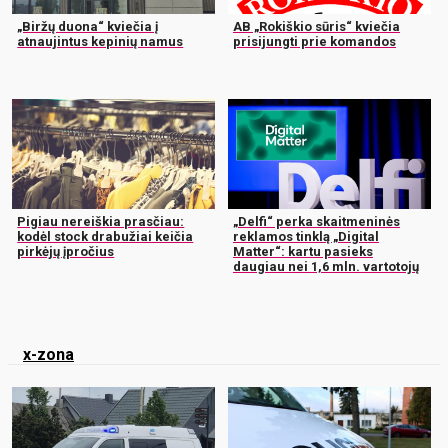
„Biržų duona“ kviečia į
AB „Rokiškio sūris“ kviečia
atnaujintus kepinių namus
prisijungti prie komandos
Pigiau nereiškia prasčiau:
„Delfi“ perka skaitmeninės
kodėl stock drabužiai keičia
reklamos tinklą „Digital
pirkėjų įpročius
Matter“: kartu pasieks
daugiau nei 1,6 mln. vartotojų
x-zona