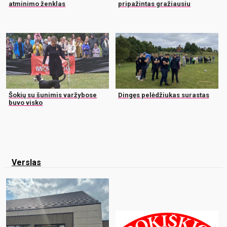
atminimo ženklas
pripažintas gražiausiu
Šokių su šunimis varžybose
Dingęs pelėdžiukas surastas
buvo visko
Verslas