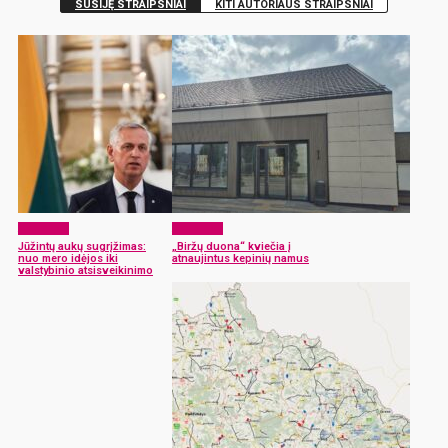
SUSIJĘ STRAIPSNIAI
KITI AUTORIAUS STRAIPSNIAI
Aktualijos
Aktualijos
Jūžintų aukų sugrįžimas:
„Biržų duona“ kviečia į
nuo mero idėjos iki
atnaujintus kepinių namus
valstybinio atsisveikinimo