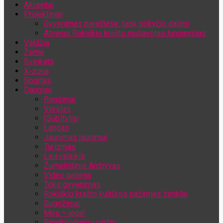
Akcentai
Jūsų el. pašto adresas
Projektiniai
Gyvenimas paraštėse: tapk pokyčio dalimi
Atvėrus Rokiškio krašto muliavotas lunginyčias
Valdžia
Žemė
Sveikata
X-zona
Sportas
Daugiau
Renginiai
Verslas
(Sub)tyliai
Langas
Jaunimas jaunimui
Turizmas
Laisvalaikis
Žurnalistinis Archyvas
Video galerija
Toks gyvenimas
Rokiškio krašto kultūros pažinties ženklai
Sugrįžimai
Mes – jėga!
Bendruomenių vartai