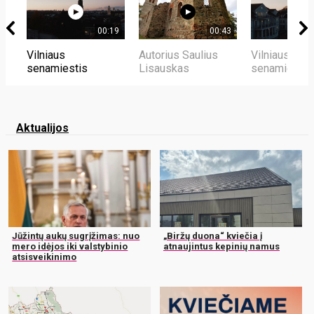
00:19
00:43
Vilniaus
Autorius Saulius
Vilniaus
senamiestis
Lisauskas
senamiestis
Aktualijos
Jūžintų aukų sugrįžimas: nuo
„Biržų duona“ kviečia į
mero idėjos iki valstybinio
atnaujintus kepinių namus
atsisveikinimo