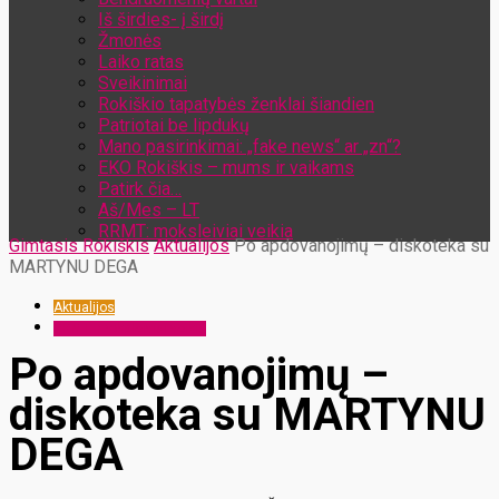
Iš širdies- į širdį
Žmonės
Laiko ratas
Sveikinimai
Rokiškio tapatybės ženklai šiandien
Patriotai be lipdukų
Mano pasirinkimai: „fake news“ ar „zn“?
EKO Rokiškis – mums ir vaikams
Patirk čia…
Aš/Mes – LT
RRMT: moksleiviai veikia
Gimtasis Rokiškis
Aktualijos
Po apdovanojimų – diskoteka su
MARTYNU DEGA
Aktualijos
RRMT: moksleiviai veikia
Po apdovanojimų –
diskoteka su MARTYNU
DEGA