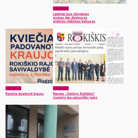
Aktualijos
Laikinai bus ribojamas
eismas dar dviejuose
vietinės reikšmės keliuose
Aktualijos
Aktualijos
Kviečia dovanoti kraujo
Naujas „Gimtojo Rokiškio“
numeris jau paruoštas jums