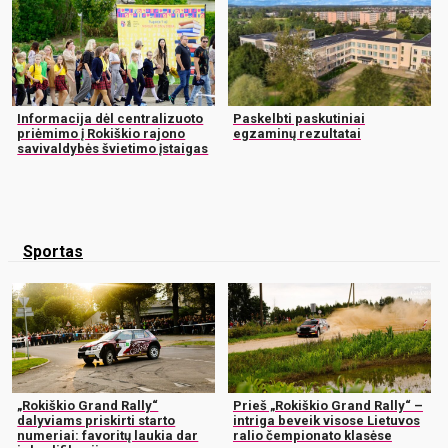
Informacija dėl centralizuoto
Paskelbti paskutiniai
priėmimo į Rokiškio rajono
egzaminų rezultatai
savivaldybės švietimo įstaigas
Sportas
„Rokiškio Grand Rally“
Prieš „Rokiškio Grand Rally“ –
dalyviams priskirti starto
intriga beveik visose Lietuvos
numeriai: favoritų laukia dar
ralio čempionato klasėse