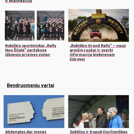
ir kvalifikacija
Rokiškio sportininkai „Rally
„Rokiškio Grand Rally“ – nauji
Neo Šilalė“ varžybose
greičio ruožai ir svarbi
iškovojo prizines vietas
informacija kiekvienam
žiūrovui
Bendruomenių vartai
Atidengtas dar vienas
Subtilus ir truputį čiurlioniškas