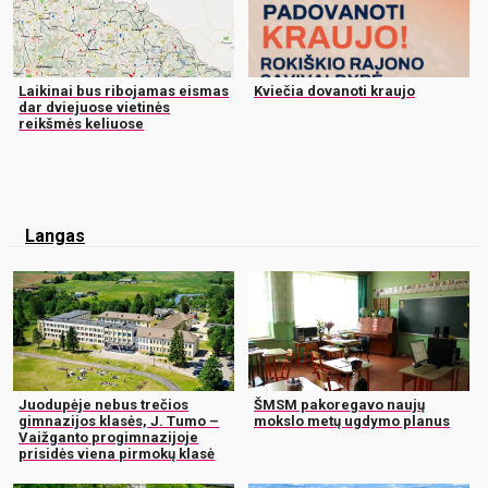
Laikinai bus ribojamas eismas
Kviečia dovanoti kraujo
dar dviejuose vietinės
reikšmės keliuose
Langas
Juodupėje nebus trečios
ŠMSM pakoregavo naujų
gimnazijos klasės, J. Tumo –
mokslo metų ugdymo planus
Vaižganto progimnazijoje
prisidės viena pirmokų klasė