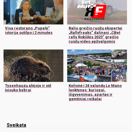
Visa restorano „Pupelė“
Ralio greičio ruožų ekspertai
istorija sutilpo į 2 minutes
„Rallyfreaks“ dalinasi „CBet
rally Rokiškis 2023“ greičio
ruožų video apžvalgomis
Tyzenhauzų alėjoje ir vėl
Kelionė į 24 valandų Le Mano
įsisuko bebrai
lenktynes: kuriozai,
išgyvenimas, azartas ir
gamtiniai reikalai
Sveikata