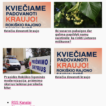
Kviečia dovanoti kraujo
Iki vasaros pabaigos dar
galima papildyti namų
vaistinėlę: ką rinkti Lietuvos
miškuose?
Prasidės Rokiškio ligoninės
Kviečia dovanoti kraujo
modernizacija: priėmimo
skyrius laikinai persikelia
kitur
RSS Kanalai