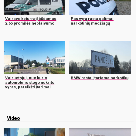
Vairavo keturratį būdamas
Pas vyrą rasta galimai
2,65 promilės neblaivumo
narkotinių medžiagų
Vairuotojui, nuo kurio
BMW rasta, įtariama narkotikų
automobilio stogo nukrito
vyras, pareikšti įtarimai
Video