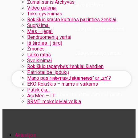
Žurnalistinis Archyvas
Užregistruokite savo paskyrą
Video galerija
Toks gyvenimas
Rokiškio krašto kultūros pažinties ženklai
Sugrįžimai
Jūsų el. pašto adresas
Mes – jėga!
Bendruomenių vartai
Iš širdies- į širdį
Žmonės
Jūsų vartotojo vardas
Laiko ratas
Sveikinimai
Rokiškio tapatybės ženklai šiandien
Patriotai be lipdukų
Mano pasirinkimai: „fake news“ ar „zn“?
EKO Rokiškis – mums ir vaikams
Patirk čia…
Jūsų slaptažodis bus atsiųstas Jums el. paštu
Aš/Mes – LT
RRMT: moksleiviai veikia
Atstatykite savo slaptažodį
Aktualijos