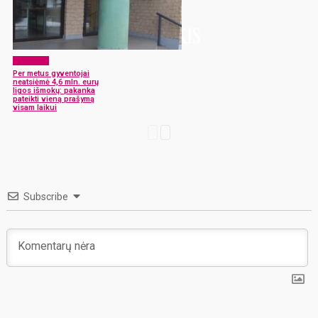
Aktualijos
Per metus gyventojai
neatsiėmė 4,6 mln. eurų
ligos išmokų: pakanka
pateikti vieną prašymą
visam laikui
Subscribe