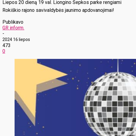
Liepos 20 dieną 19 val. Liongino Šepkos parke rengiami
Rokiškio rajono savivaldybės jaunimo apdovanojimai!
Publikavo
GR inform.
-
2024 16 liepos
473
0