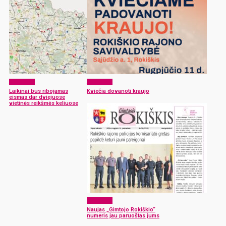
Aktualijos
Aktualijos
Laikinai bus ribojamas
Kviečia dovanoti kraujo
eismas dar dviejuose
vietinės reikšmės keliuose
Aktualijos
Naujas „Gimtojo Rokiškio“
numeris jau paruoštas jums