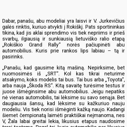
Dabar, panašu, abu modeliai yra laisvi ir V. Jurkevičius
galės rinktis, kuriuo atvykti į Rokiškį. Pats sportininkas
tikina, kad jis aklai sprendimo vis tiek nepriims ir prieš
svarbų, ilgiausią ir sunkiausią lietuviško ralio etapą
„Rokiškio Grand Rally“ norės pačiupinėti abu
automobilius. Kuris prie rankos lips labiau – tą ir
pasirinks.
„Panašu, kad gausime kitą mašiną. Nepirksime, bet
nuomosimės iš „SRT“. Kol kas tikrai neturime
atsakymo, koks modelis tai bus. Tai bus arba „Toyota“,
arba nauja „Škoda RS“. Kitą savaitę turėsime testus ir
juose išmėginsime abu automobilius. Jeigu nepatiks
nė vienas automobilis, tai lėksime su savo senąja. Bet
daugiausia šansų, kad lėksime su kažkuriuo nauju
modeliu. Vis tiek norisi išmėginti kažką naujo. Kadangi
šiemet čempionatą laimėti praktiškai neįmanoma, nes
V, Žala labai greitai lekia, likusius etapus naudosime