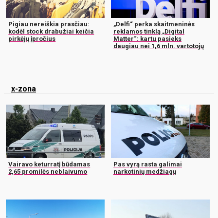
Pigiau nereiškia prasčiau:
„Delfi“ perka skaitmeninės
kodėl stock drabužiai keičia
reklamos tinklą „Digital
pirkėjų įpročius
Matter“: kartu pasieks
daugiau nei 1,6 mln. vartotojų
x-zona
Vairavo keturratį būdamas
Pas vyrą rasta galimai
2,65 promilės neblaivumo
narkotinių medžiagų