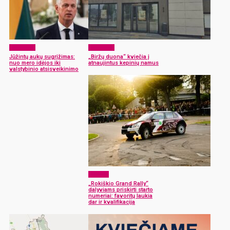
Aktualijos
Aktualijos
Jūžintų aukų sugrįžimas:
„Biržų duona“ kviečia į
nuo mero idėjos iki
atnaujintus kepinių namus
valstybinio atsisveikinimo
Sportas
„Rokiškio Grand Rally“
dalyviams priskirti starto
numeriai: favoritų laukia
dar ir kvalifikacija