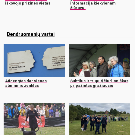
iškovojo prizines vietas
informacija kiekvienam
žiūrovui
Bendruomenių vartai
Atidengtas dar vienas
Subtilus ir truputį čiurlioniškas
atminimo ženklas
pripažintas gražiausiu