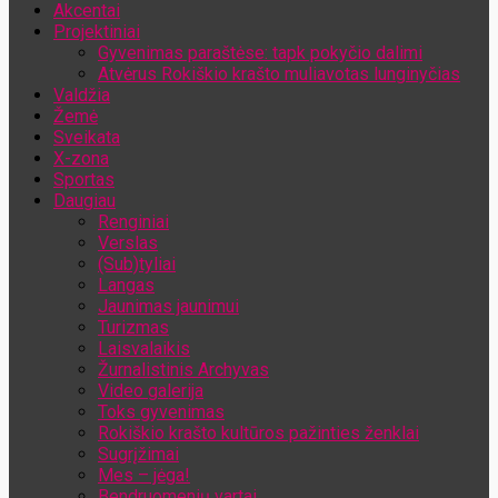
Akcentai
Jūsų el. pašto adresas
Projektiniai
Gyvenimas paraštėse: tapk pokyčio dalimi
Atvėrus Rokiškio krašto muliavotas lunginyčias
Valdžia
Žemė
Sveikata
X-zona
Sportas
Daugiau
Renginiai
Verslas
(Sub)tyliai
Langas
Jaunimas jaunimui
Turizmas
Laisvalaikis
Žurnalistinis Archyvas
Video galerija
Toks gyvenimas
Rokiškio krašto kultūros pažinties ženklai
Sugrįžimai
Mes – jėga!
Bendruomenių vartai