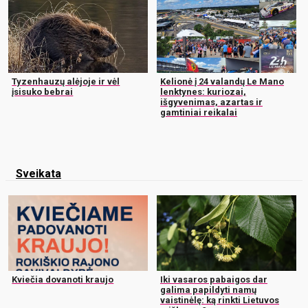
Tyzenhauzų alėjoje ir vėl
Kelionė į 24 valandų Le Mano
įsisuko bebrai
lenktynes: kuriozai,
išgyvenimas, azartas ir
gamtiniai reikalai
Sveikata
Kviečia dovanoti kraujo
Iki vasaros pabaigos dar
galima papildyti namų
vaistinėlę: ką rinkti Lietuvos