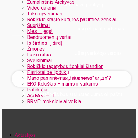
Žurnalistinis Archyvas
Užregistruokite savo paskyrą
Video galerija
Toks gyvenimas
Rokiškio krašto kultūros pažinties ženklai
Sugrįžimai
Jūsų el. pašto adresas
Mes – jėga!
Bendruomenių vartai
Iš širdies- į širdį
Žmonės
Jūsų vartotojo vardas
Laiko ratas
Sveikinimai
Rokiškio tapatybės ženklai šiandien
Patriotai be lipdukų
Mano pasirinkimai: „fake news“ ar „zn“?
EKO Rokiškis – mums ir vaikams
Patirk čia…
Jūsų slaptažodis bus atsiųstas Jums el. paštu
Aš/Mes – LT
RRMT: moksleiviai veikia
Atstatykite savo slaptažodį
Aktualijos