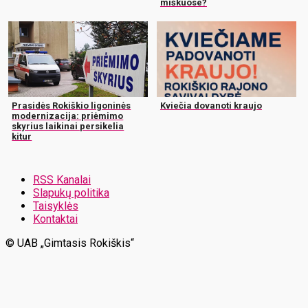
miškuose?
Prasidės Rokiškio ligoninės
Kviečia dovanoti kraujo
modernizacija: priėmimo
skyrius laikinai persikelia
kitur
RSS Kanalai
Slapukų politika
Taisyklės
Kontaktai
© UAB „Gimtasis Rokiškis“