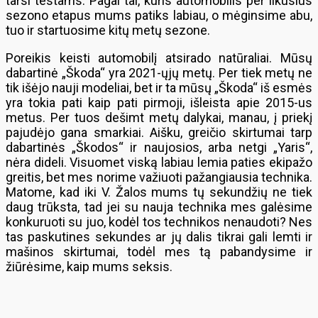
tarsi testams. Pagal tai, kuris automobilis per likusius
sezono etapus mums patiks labiau, o mėginsime abu,
tuo ir startuosime kitų metų sezone.
Poreikis keisti automobilį atsirado natūraliai. Mūsų
dabartinė „Škoda“ yra 2021-ųjų metų. Per tiek metų ne
tik išėjo nauji modeliai, bet ir ta mūsų „Škoda“ iš esmės
yra tokia pati kaip pati pirmoji, išleista apie 2015-us
metus. Per tuos dešimt metų dalykai, manau, į priekį
pajudėjo gana smarkiai. Aišku, greičio skirtumai tarp
dabartinės „Škodos“ ir naujosios, arba netgi „Yaris“,
nėra dideli. Visuomet viską labiau lemia paties ekipažo
greitis, bet mes norime važiuoti pažangiausia technika.
Matome, kad iki V. Žalos mums tų sekundžių ne tiek
daug trūksta, tad jei su nauja technika mes galėsime
konkuruoti su juo, kodėl tos technikos nenaudoti? Nes
tas paskutines sekundes ar jų dalis tikrai gali lemti ir
mašinos skirtumai, todėl mes tą pabandysime ir
žiūrėsime, kaip mums seksis.