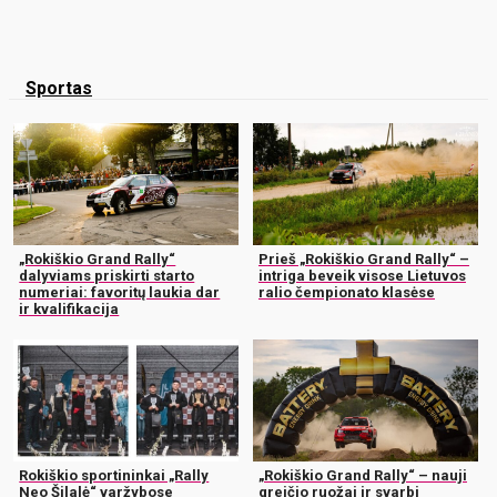
Sportas
„Rokiškio Grand Rally“
Prieš „Rokiškio Grand Rally“ –
dalyviams priskirti starto
intriga beveik visose Lietuvos
numeriai: favoritų laukia dar
ralio čempionato klasėse
ir kvalifikacija
Rokiškio sportininkai „Rally
„Rokiškio Grand Rally“ – nauji
Neo Šilalė“ varžybose
greičio ruožai ir svarbi