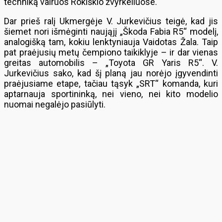
techniką vairuos Rokiškio žvyrkeliuose.
Dar prieš ralį Ukmergėje V. Jurkevičius teigė, kad jis
šiemet nori išmėginti naująjį „Škoda Fabia R5“ modelį,
analogišką tam, kokiu lenktyniauja Vaidotas Žala. Taip
pat praėjusių metų čempiono taikiklyje – ir dar vienas
greitas automobilis – „Toyota GR Yaris R5“. V.
Jurkevičius sako, kad šį planą jau norėjo įgyvendinti
praėjusiame etape, tačiau tąsyk „SRT“ komanda, kuri
aptarnauja sportininką, nei vieno, nei kito modelio
nuomai negalėjo pasiūlyti.