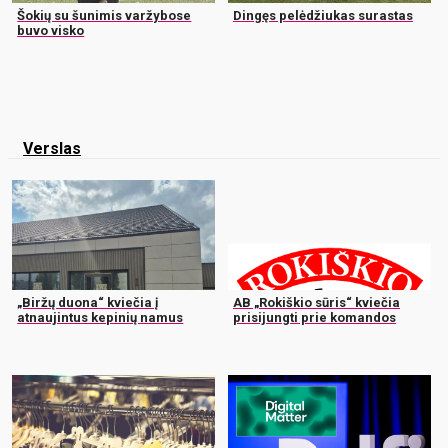
Šokių su šunimis varžybose
Dingęs pelėdžiukas surastas
buvo visko
Verslas
„Biržų duona“ kviečia į
AB „Rokiškio sūris“ kviečia
atnaujintus kepinių namus
prisijungti prie komandos