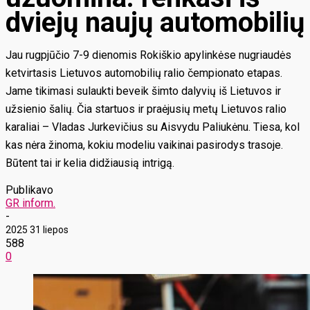
dviejų naujų automobilių
Jau rugpjūčio 7-9 dienomis Rokiškio apylinkėse nugriaudės
ketvirtasis Lietuvos automobilių ralio čempionato etapas.
Jame tikimasi sulaukti beveik šimto dalyvių iš Lietuvos ir
užsienio šalių. Čia startuos ir praėjusių metų Lietuvos ralio
karaliai – Vladas Jurkevičius su Aisvydu Paliukėnu. Tiesa, kol
kas nėra žinoma, kokiu modeliu vaikinai pasirodys trasoje.
Būtent tai ir kelia didžiausią intrigą.
Publikavo
GR inform.
-
2025 31 liepos
588
0