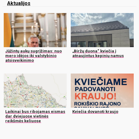
Aktualijos
Jūžintų aukų sugrįžimas: nuo
„Biržų duona“ kviečia į
mero idėjos iki valstybinio
atnaujintus kepinių namus
atsisveikinimo
Laikinai bus ribojamas eismas
Kviečia dovanoti kraujo
dar dviejuose vietinės
reikšmės keliuose