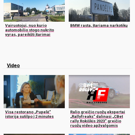
Vairuotojui, nuo kurio
BMW rasta, įtariama narkotikų
automobilio stogo nukrito
vyras, pareikšti įtarimai
Video
Visa restorano „Pupelė“
Ralio greičio ruožų ekspertai
istorija sutilpo į 2 minutes
„Rallyfreaks“ dalinasi „CBet
rally Rokiškis 2023“ greičio
ruožų video apžvalgomis