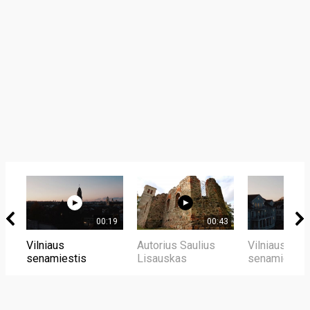
00:19
00:43
Vilniaus
Autorius Saulius
Vilniaus
senamiestis
Lisauskas
senamiestis