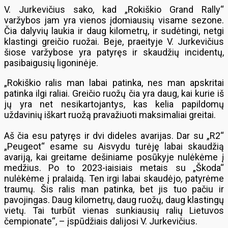
V. Jurkevičius sako, kad „Rokiškio Grand Rally“
varžybos jam yra vienos įdomiausių visame sezone.
Čia dalyvių laukia ir daug kilometrų, ir sudėtingi, netgi
klastingi greičio ruožai. Beje, praeityje V. Jurkevičius
šiose varžybose yra patyręs ir skaudžių incidentų,
pasibaigusių ligoninėje.
„Rokiškio ralis man labai patinka, nes man apskritai
patinka ilgi raliai. Greičio ruožų čia yra daug, kai kurie iš
jų yra net nesikartojantys, kas kelia papildomų
uždavinių iškart ruožą pravažiuoti maksimaliai greitai.
Aš čia esu patyręs ir dvi dideles avarijas. Dar su „R2“
„Peugeot“ esame su Aisvydu turėję labai skaudžią
avariją, kai greitame dešiniame posūkyje nulėkėme į
medžius. Po to 2023-iaisiais metais su „Škoda“
nulėkėme į pralaidą. Ten irgi labai skaudėjo, patyrėme
traumų. Šis ralis man patinka, bet jis tuo pačiu ir
pavojingas. Daug kilometrų, daug ruožų, daug klastingų
vietų. Tai turbūt vienas sunkiausių ralių Lietuvos
čempionate“, – įspūdžiais dalijosi V. Jurkevičius.