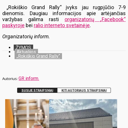
„Rokiškio Grand Rally“ įvyks jau rugpjūčio 7-9
dienomis. Daugiau informacijos apie artėjančias
varžybas galima rasti
organizatorių „Facebook“
paskyroje
bei
ralio interneto svetainėje
.
Organizatorių inform.
ŽYMOS
Aktualijos
„Rokiškio Grand Rally“
GR inform.
SUSIJĘ STRAIPSNIAI
KITI AUTORIAUS STRAIPSNIAI