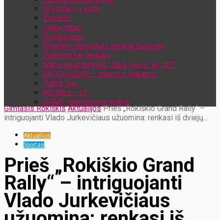
Iš širdies- į širdį
Žmonės
Laiko ratas
Sveikinimai
Rokiškio tapatybės ženklai šiandien
Patriotai be lipdukų
Mano pasirinkimai: „fake news“ ar „zn“?
EKO Rokiškis – mums ir vaikams
Patirk čia…
Aš/Mes – LT
RRMT: moksleiviai veikia
Gimtasis Rokiškis
Aktualijos
Prieš „Rokiškio Grand Rally“ –
intriguojanti Vlado Jurkevičiaus užuomina: renkasi iš dviejų...
Aktualijos
Sportas
Prieš „Rokiškio Grand
Rally“ – intriguojanti
Vlado Jurkevičiaus
užuomina: renkasi iš