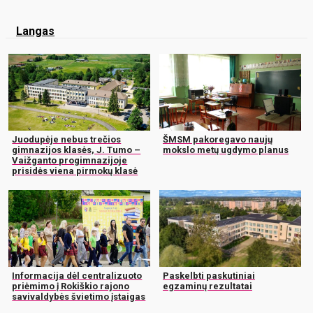
Langas
Juodupėje nebus trečios
ŠMSM pakoregavo naujų
gimnazijos klasės, J. Tumo –
mokslo metų ugdymo planus
Vaižganto progimnazijoje
prisidės viena pirmokų klasė
Informacija dėl centralizuoto
Paskelbti paskutiniai
priėmimo į Rokiškio rajono
egzaminų rezultatai
savivaldybės švietimo įstaigas